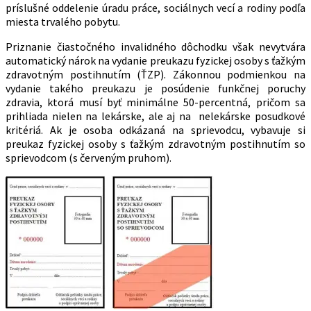
príslušné oddelenie úradu práce, sociálnych vecí a rodiny podľa
miesta trvalého pobytu.
Priznanie čiastočného invalidného dôchodku však nevytvára
automatický nárok na vydanie preukazu fyzickej osoby s ťažkým
zdravotným postihnutím (ŤZP). Zákonnou podmienkou na
vydanie takého preukazu je posúdenie funkčnej poruchy
zdravia, ktorá musí byť minimálne 50-percentná, pričom sa
prihliada nielen na lekárske, ale aj na nelekárske posudkové
kritériá. Ak je osoba odkázaná na sprievodcu, vybavuje si
preukaz fyzickej osoby s ťažkým zdravotným postihnutím so
sprievodcom (s červeným pruhom).