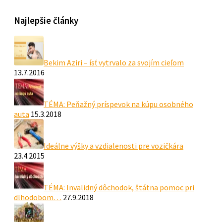
Najlepšie články
Bekim Aziri – ísť vytrvalo za svojím cieľom
13.7.2016
TÉMA: Peňažný príspevok na kúpu osobného
auta
15.3.2018
Ideálne výšky a vzdialenosti pre vozičkára
23.4.2015
TÉMA: Invalidný dôchodok, štátna pomoc pri
dlhodobom…
27.9.2018