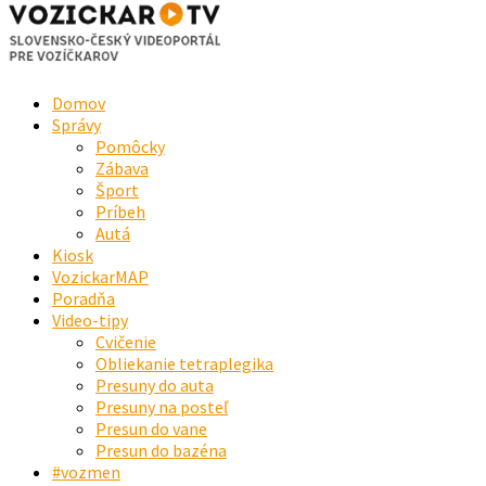
Domov
Správy
Pomôcky
Zábava
Šport
Príbeh
Autá
Kiosk
VozickarMAP
Poradňa
Video-tipy
Cvičenie
Obliekanie tetraplegika
Presuny do auta
Presuny na posteľ
Presun do vane
Presun do bazéna
#vozmen