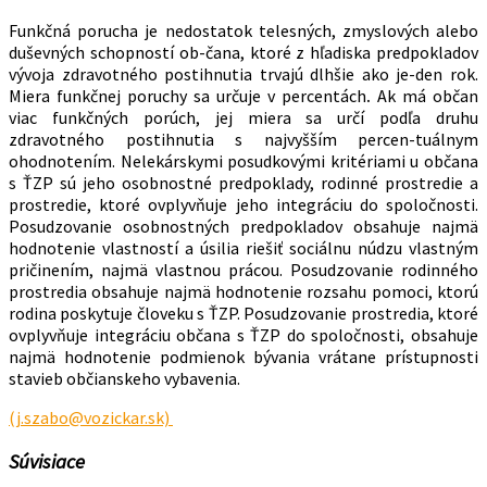
Funkčná porucha je nedostatok telesných, zmyslových alebo
duševných schopností ob-čana, ktoré z hľadiska predpokladov
vývoja zdravotného postihnutia trvajú dlhšie ako je-den rok.
Miera funkčnej poruchy sa určuje v percentách
.
Ak má občan
viac funkčných porúch, jej miera sa určí podľa druhu
zdravotného postihnutia s najvyšším percen-tuálnym
ohodnotením. Nelekárskymi posudkovými kritériami u občana
s ŤZP sú jeho osobnostné predpoklady, rodinné prostredie a
prostredie, ktoré ovplyvňuje jeho integráciu do spoločnosti.
Posudzovanie osobnostných predpokladov obsahuje najmä
hodnotenie vlastností a úsilia riešiť sociálnu núdzu vlastným
pričinením, najmä vlastnou prácou. Posudzovanie rodinného
prostredia obsahuje najmä hodnotenie rozsahu pomoci, ktorú
rodina poskytuje človeku s ŤZP. Posudzovanie prostredia, ktoré
ovplyvňuje integráciu občana s ŤZP do spoločnosti, obsahuje
najmä hodnotenie podmienok bývania vrátane prístupnosti
stavieb občianskeho vybavenia.
(j.szabo@vozickar.sk)
Súvisiace