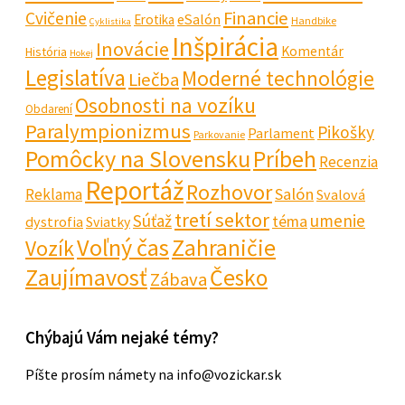
Financie
Cvičenie
eSalón
Erotika
Handbike
Cyklistika
Inšpirácia
Inovácie
Komentár
História
Hokej
Legislatíva
Moderné technológie
Liečba
Osobnosti na vozíku
Obdarení
Paralympionizmus
Pikošky
Parlament
Parkovanie
Pomôcky na Slovensku
Príbeh
Recenzia
Reportáž
Rozhovor
Salón
Reklama
Svalová
tretí sektor
Súťaž
umenie
téma
dystrofia
Sviatky
Voľný čas
Zahraničie
Vozík
Zaujímavosť
Česko
Zábava
Chýbajú Vám nejaké témy?
Píšte prosím námety na info@vozickar.sk