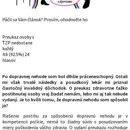
Páčil sa Vám článok? Prosím, ohodnoťte ho
Preukaz osoby s
ŤZP nedostane
každý
4.6
(92.5%)
24
hlasov
Po dopravnej nehode som bol dlhšie práceneschopný. Ostali
mi však trvalé následky a posudkový lekár mi priznal
čiastočný invalidný dôchodok. O preukaz zdravotne ťažko
postihnutej osoby vraj žiadať nemám, lebo mi aj tak nebude
vydaný. Je to kvôli tomu, že dopravnú nehodu som spôsobil
ja?
Riešenie postihu za spôsobenú dopravnú nehodu je v
kompetencii polície, nemá to žiadny súvis s posudzovaním
miery poškodenia vášho zdravia. O vydaní preukazu rozhoduje