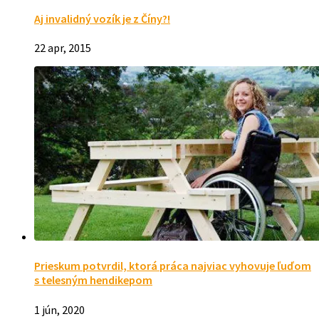
Aj invalidný vozík je z Číny?!
22 apr, 2015
Prieskum potvrdil, ktorá práca najviac vyhovuje ľuďom
s telesným hendikepom
1 jún, 2020