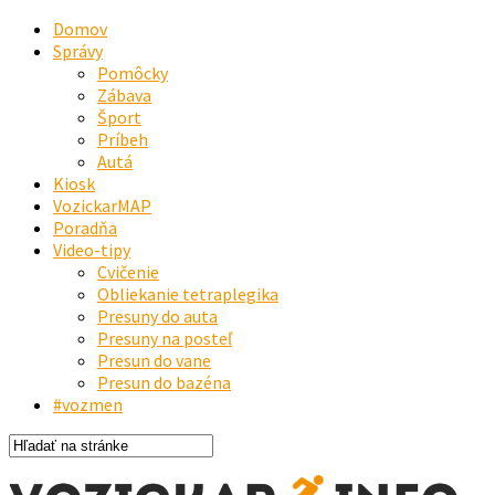
Domov
Správy
Pomôcky
Zábava
Šport
Príbeh
Autá
Kiosk
VozickarMAP
Poradňa
Video-tipy
Cvičenie
Obliekanie tetraplegika
Presuny do auta
Presuny na posteľ
Presun do vane
Presun do bazéna
#vozmen