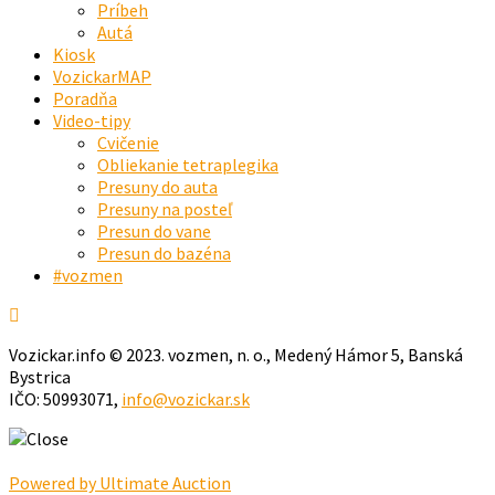
Príbeh
Autá
Kiosk
VozickarMAP
Poradňa
Video-tipy
Cvičenie
Obliekanie tetraplegika
Presuny do auta
Presuny na posteľ
Presun do vane
Presun do bazéna
#vozmen
Vozickar.info © 2023. vozmen, n. o., Medený Hámor 5, Banská
Bystrica
IČO: 50993071,
info@vozickar.sk
Powered by Ultimate Auction