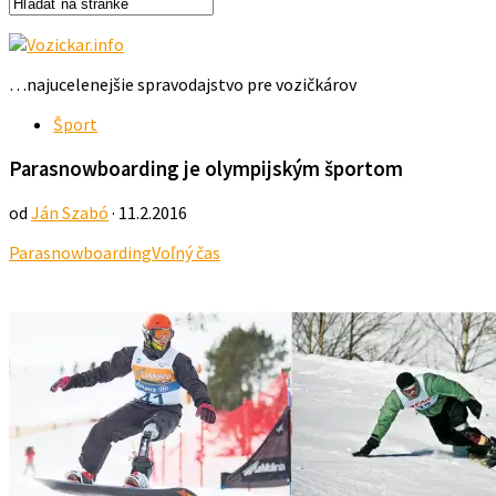
…najucelenejšie spravodajstvo pre vozičkárov
Šport
Parasnowboarding je olympijským športom
od
Ján Szabó
· 11.2.2016
Parasnowboarding
Voľný čas