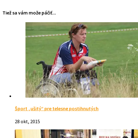
Tiež sa vám može páčiť...
Šport „ušitý“ pre telesne postihnutých
28 okt, 2015