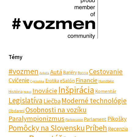
Témy
#vozmen
Cestovanie
Autá
Bariéry
Boccia
Anketa
Financie
Cvičenie
eSalón
Erotika
Handbike
Cyklistika
Inšpirácia
Inovácie
Komentár
História
Hokej
Legislatíva
Moderné technológie
Liečba
Osobnosti na vozíku
Obdarení
Paralympionizmus
Pikošky
Parlament
Parkovanie
Pomôcky na Slovensku
Príbeh
Recenzia