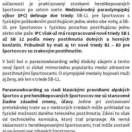
súčasnosti je praktizovaný stovkami hendikepovaných
športovcov po celom svete.
Medzinárodný paraolympijský
výbor
(IPC) definuje dve triedy
: SB-LL pre športovcov s
fyzickým poškodením postihujúcim jednu alebo obe nohy, a SB-
UL pre športovcov s fyzickou poruchou postihujúcou jednu
alebo obe paže.
IPC však už má rozpracované nové triedy SB 1
až SB 12 podľa miery postihnutia dolných a horných
končatín. Pribudnúť by mali aj tri nové triedy B1 – B3 pre
športovcov so zrakovým postihnutím.
V Soči bol o parasnowboarding veľký divácky záujem a tento
nový šport si získal mimoriadnu popularitu medzi zdravotne
postihnutými športovcami. O olympijské medaily bojovali muži
aj ženy, ale len v triede SB-LL.
Parasnowboarding sa riadi klasickými pravidlami alpských
športov a pre hendikepovaných športovcov nie sú stanovené
žiadne zásadné zmeny, úľavy.
Jedine pri zostavovaní
pretekárskej trate sa v niektorých triedach môže prihliadať na
fyzické možnosti daného telesného postihnutia. Závisí to však
od technického komisára, ktorý trať pripravuje. Ak nemá
skúsenosti s hendikepovanými športovcami, trať môže zostaviť
aj na úrovni pre zdravých športovcov.