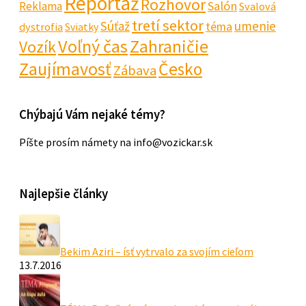
Reportáž
Rozhovor
Salón
Reklama
Svalová
tretí sektor
Súťaž
umenie
téma
dystrofia
Sviatky
Voľný čas
Zahraničie
Vozík
Zaujímavosť
Česko
Zábava
Chýbajú Vám nejaké témy?
Píšte prosím námety na info@vozickar.sk
Najlepšie články
Bekim Aziri – ísť vytrvalo za svojím cieľom
13.7.2016