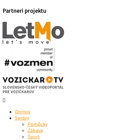
Partneri projektu
Domov
Správy
Pomôcky
Zábava
Šport