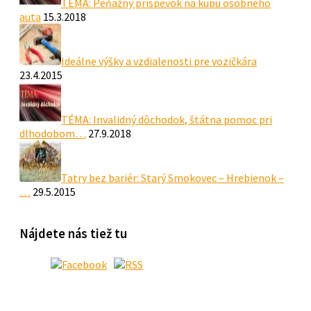
TÉMA: Peňažný príspevok na kúpu osobného
auta
15.3.2018
Ideálne výšky a vzdialenosti pre vozičkára
23.4.2015
TÉMA: Invalidný dôchodok, štátna pomoc pri
dlhodobom…
27.9.2018
Tatry bez bariér: Starý Smokovec – Hrebienok –
…
29.5.2015
Nájdete nás tiež tu