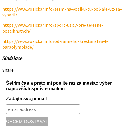
https://www.vozickar.info/serm-na-voziku-tu-bol-ale-uz-sa-
vyparil/
https://www.vozickar.info/sport-usity-pre-telesne-
postihnutych/
https://www.vozickar.info/od-ranneho-krestanstva-k-
paraolympiade/
Súvisiace
Share
Šetrím čas a preto mi pošlite raz za mesiac výber
najnovších správ e-mailom
Zadajte svoj e-mail