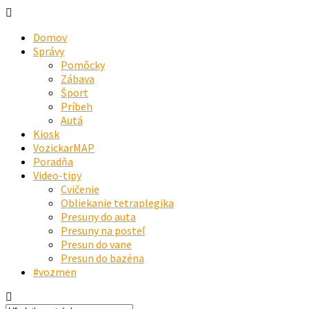
Domov
Správy
Pomôcky
Zábava
Šport
Príbeh
Autá
Kiosk
VozickarMAP
Poradňa
Video-tipy
Cvičenie
Obliekanie tetraplegika
Presuny do auta
Presuny na posteľ
Presun do vane
Presun do bazéna
#vozmen