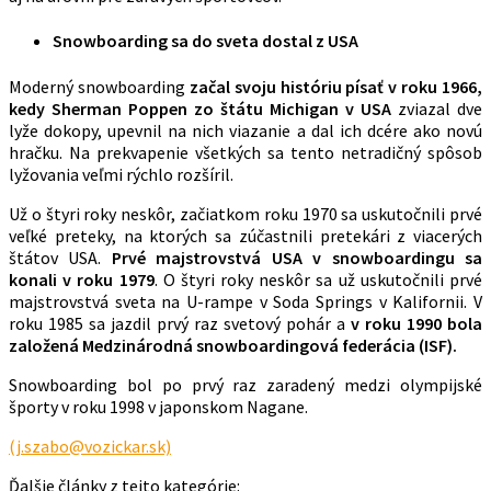
Snowboarding sa do sveta dostal z USA
Moderný snowboarding
začal svoju históriu písať v roku 1966,
kedy Sherman Poppen zo štátu Michigan v USA
zviazal dve
lyže dokopy, upevnil na nich viazanie a dal ich dcére ako novú
hračku. Na prekvapenie všetkých sa tento netradičný spôsob
lyžovania veľmi rýchlo rozšíril.
Už o štyri roky neskôr, začiatkom roku 1970 sa uskutočnili prvé
veľké preteky, na ktorých sa zúčastnili pretekári z viacerých
štátov USA.
Prvé majstrovstvá USA v snowboardingu sa
konali v roku 1979
. O štyri roky neskôr sa už uskutočnili prvé
majstrovstvá sveta na U-rampe v Soda Springs v Kalifornii. V
roku 1985 sa jazdil prvý raz svetový pohár a
v roku 1990 bola
založená Medzinárodná snowboardingová federácia (ISF).
Snowboarding bol po prvý raz zaradený medzi olympijské
športy v roku 1998 v japonskom Nagane.
(j.szabo@vozickar.sk)
Ďalšie články z tejto kategórie: