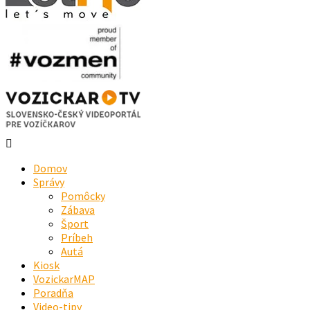
Domov
Správy
Pomôcky
Zábava
Šport
Príbeh
Autá
Kiosk
VozickarMAP
Poradňa
Video-tipy