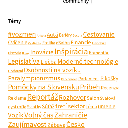
Témy
#vozmen
Cestovanie
Autá
Bariéry
Boccia
Anketa
Financie
Cvičenie
eSalón
Erotika
Handbike
Cyklistika
Inšpirácia
Inovácie
Komentár
História
Hokej
Legislatíva
Moderné technológie
Liečba
Osobnosti na vozíku
Obdarení
Paralympionizmus
Pikošky
Parlament
Parkovanie
Pomôcky na Slovensku
Príbeh
Recenzia
Reportáž
Rozhovor
Salón
Reklama
Svalová
tretí sektor
Súťaž
umenie
téma
dystrofia
Sviatky
Voľný čas
Zahraničie
Vozík
Zaujímavosť
Česko
Zábava