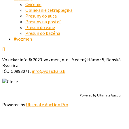
Cvičenie
Obliekanie tetraplegika
Presuny do auta
Presuny na posteľ
Presun do vane
Presun do bazéna
#vozmen
Vozickar.info © 2023. vozmen, n. o., Medený Hámor 5, Banská
Bystrica
IČO: 50993071,
info@vozickar.sk
Powered by Ultimate Auction
Powered by
Ultimate Auction Pro