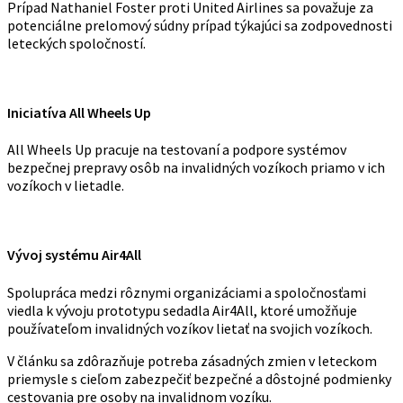
Prípad Nathaniel Foster proti United Airlines sa považuje za
potenciálne prelomový súdny prípad týkajúci sa zodpovednosti
leteckých spoločností.
Iniciatíva All Wheels Up
All Wheels Up pracuje na testovaní a podpore systémov
bezpečnej prepravy osôb na invalidných vozíkoch priamo v ich
vozíkoch v lietadle.
Vývoj systému Air4All
Spolupráca medzi rôznymi organizáciami a spoločnosťami
viedla k vývoju prototypu sedadla Air4All, ktoré umožňuje
používateľom invalidných vozíkov lietať na svojich vozíkoch.
V článku sa zdôrazňuje potreba zásadných zmien v leteckom
priemysle s cieľom zabezpečiť bezpečné a dôstojné podmienky
cestovania pre osoby na invalidnom vozíku.