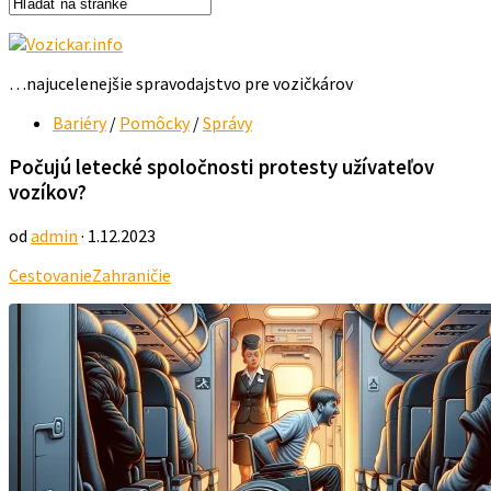
…najucelenejšie spravodajstvo pre vozičkárov
Bariéry
/
Pomôcky
/
Správy
Počujú letecké spoločnosti protesty užívateľov
vozíkov?
od
admin
· 1.12.2023
Cestovanie
Zahraničie