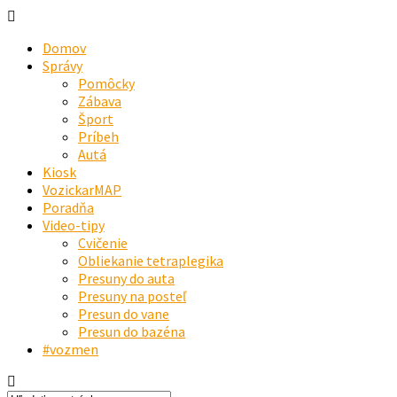
Domov
Správy
Pomôcky
Zábava
Šport
Príbeh
Autá
Kiosk
VozickarMAP
Poradňa
Video-tipy
Cvičenie
Obliekanie tetraplegika
Presuny do auta
Presuny na posteľ
Presun do vane
Presun do bazéna
#vozmen