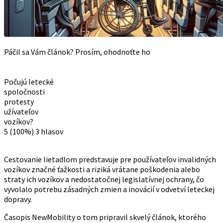
Páčil sa Vám článok? Prosím, ohodnoťte ho
Počujú letecké
spoločnosti
protesty
užívateľov
vozíkov?
5
(100%)
3
hlasov
Cestovanie lietadlom predstavuje pre používateľov invalidných
vozíkov značné ťažkosti a riziká vrátane poškodenia alebo
straty ich vozíkov a nedostatočnej legislatívnej ochrany, čo
vyvolalo potrebu zásadných zmien a inovácií v odvetví leteckej
dopravy.
Časopis NewMobility o tom pripravil skvelý článok, ktorého