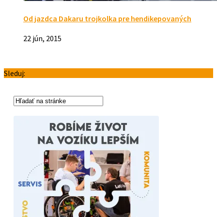
Od jazdca Dakaru trojkolka pre hendikepovaných
22 jún, 2015
Sleduj: