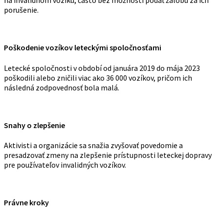
na invalidnom vozíku, často bez možnosti podať žalobu za ich
porušenie.
Poškodenie vozíkov leteckými spoločnosťami
Letecké spoločnosti v období od januára 2019 do mája 2023
poškodili alebo zničili viac ako 36 000 vozíkov, pričom ich
následná zodpovednosť bola malá.
Snahy o zlepšenie
Aktivisti a organizácie sa snažia zvyšovať povedomie a
presadzovať zmeny na zlepšenie prístupnosti leteckej dopravy
pre používateľov invalidných vozíkov.
Právne kroky