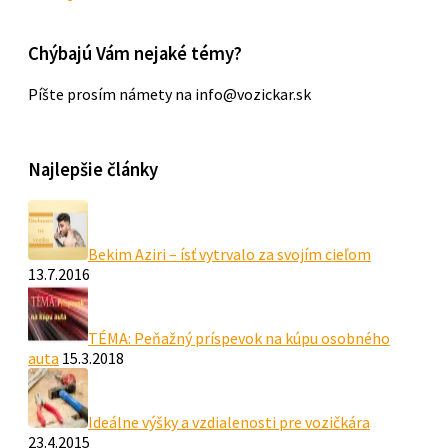
Chýbajú Vám nejaké témy?
Píšte prosím námety na info@vozickar.sk
Najlepšie články
Bekim Aziri – ísť vytrvalo za svojím cieľom
13.7.2016
TÉMA: Peňažný príspevok na kúpu osobného
auta
15.3.2018
Ideálne výšky a vzdialenosti pre vozičkára
23.4.2015