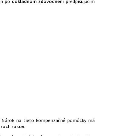
len po
dôkladnom zdôvodnení
predpisujúcim
čka. Nárok na tieto kompenzačné pomôcky má
troch rokov
.