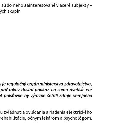
a sú do neho zainteresované viaceré subjekty –
ných skupín.
ku je regulačný orgán ministerstva zdravotníctva,
a päť rokov dostal poukaz na sumu dvetisíc eur
 poisťovne by výrazne šetrili zdroje verejného
du zvládnutia ovládania a riadenia elektrického
j rehabilitácie, očným lekárom a psychológom.