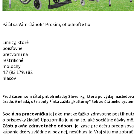
Páčil sa Vám článok? Prosím, ohodnoťte ho
Limity, ktoré
poisťovne
pretvorili na
reštrikčné
molochy
4.7
(93.17%)
82
hlasov
Pred časom som čítal príbeh mladej Slovenky, ktorá po výdaji nasledova
úradu. A mladá, už napoly Fínka zažila „kultúrny“ šok zo štátneho systém
Sociálna pracovníčka
jej ako matke ťažko zdravotne postihnutéh
o príspevky žiadať. Upozornila ju aj na to, aké sociálne dávky môž
Zástupkyňa zdravotného odboru
jej zase pre dcéru predpisov
kúpanie dcéry zvládne aj bez nej, nesúhlasila. Vraj si ju má zobra