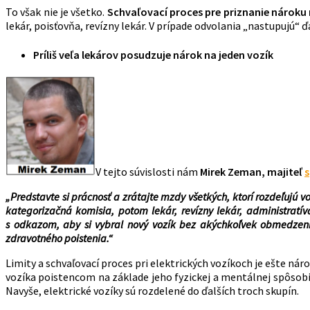
To však nie je všetko.
Schvaľovací proces pre priznanie nároku 
lekár, poisťovňa, revízny lekár. V prípade odvolania „nastupujú“ ď
Príliš veľa lekárov posudzuje nárok na jeden vozík
V tejto súvislosti nám
Mirek Zeman, majiteľ
s
„Predstavte si prácnosť a zrátajte mzdy všetkých, ktorí rozdeľujú v
kategorizačná komisia, potom lekár, revízny lekár, administratí
s odkazom, aby si vybral nový vozík bez akýchkoľvek obmedzení, b
zdravotného poistenia.“
Limity a schvaľovací proces pri elektrických vozíkoch je ešte ná
vozíka poistencom na základe jeho fyzickej a mentálnej spôsobi
Navyše, elektrické vozíky sú rozdelené do ďalších troch skupín.