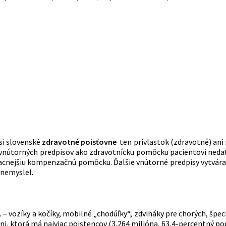
si slovenské
zdravotné poisťovne
ten prívlastok (zdravotné) ani 
 a vnútorných predpisov ako zdravotnícku pomôcku pacientovi nedať
acnejšiu kompenzačnú pomôcku. Ďalšie vnútorné predpisy vytvárajú
 nemyslel.
L
– vozíky a kočíky, mobilné „chodúľky“, zdviháky pre chorých, špec
 ktorá má najviac poistencov (3,264 milióna, 63,4-percentný podie