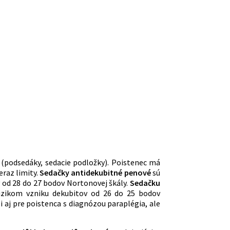
y (podsedáky, sedacie podložky). Poistenec má
teraz limity.
Sedačky antidekubitné penové
sú
 od 28 do 27 bodov Nortonovej škály.
Sedačku
izikom vzniku dekubitov od 26 do 25 bodov
i aj pre poistenca s diagnózou paraplégia, ale