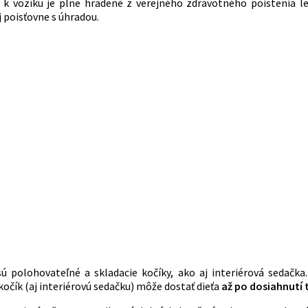
o k vozíku je plne hradené z verejného zdravotného poistenia 
poisťovne s úhradou.
ú polohovateľné a skladacie kočíky, ako aj interiérová seda
 kočík (aj interiérovú sedačku) môže dostať dieťa
až po dosiahnutí 