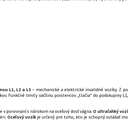
nou L1, L2 a L3
– mechanické a elektrické invalidné vozíky. Z 
kov. Funkčné limity väčšinu poistencov „tlačia“ do podskupiny L1,
 je v porovnaní s nárokom na oceľový dosť vágna.
O u
ltraľahký voz
éri.
Oceľový vozík
je určený pre toho, kto je schopný ovládať inva