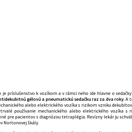
o je príslušenstvo k vozíkom a v rámci neho ide hlavne o sedačk
ntidekubitnú gélovú a pneumatickú sedačku raz za dva roky
. A 
chanického alebo elektrického vozíka s rizikom vzniku dekubitov
rvalé používanie mechanického alebo elektrického vozíka s r
ené pre pacientov s diagnózou tetraplégia. Revízny lekár ju schvál
v Nortonovej škály.