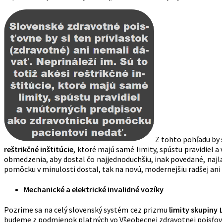
Z tohto pohľadu by 
reštrikčné inštitúcie
, ktoré majú samé limity, spústu pravidiel
obmedzenia, aby dostal čo najjednoduchšiu, inak povedané, najl
pomôcku v minulosti dostal, tak na novú, modernejšiu radšej ani
Mechanické a elektrické invalidné vozíky
Pozrime sa na celý slovenský systém cez prizmu
limity skupiny 
budeme z podmienok platných vo Všeobecnej zdravotnej poisťovni,