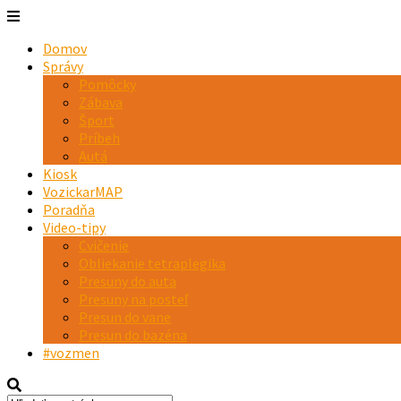
Domov
Správy
Pomôcky
Zábava
Šport
Príbeh
Autá
Kiosk
VozickarMAP
Poradňa
Video-tipy
Cvičenie
Obliekanie tetraplegika
Presuny do auta
Presuny na posteľ
Presun do vane
Presun do bazéna
#vozmen