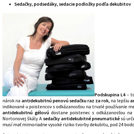
Sedačky, podsedáky, sedacie podložky podľa dekubitov
Podskupina L4
– t
nárok na
antidekubitnú penovú sedačku raz za rok
, na lepšiu
a
indikované u poistencov s odkázanosťou na trvalé používanie me
antidekubitnú gélovú
dostane poistenec s odkázanosťou na t
Nortonovej škály. A
sedačky antidekubitné pneumatické
sú urč
musí mať mimoriadne vysoké riziko tvorby dekubitu, pod 24 bodo