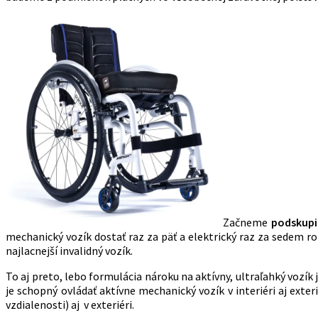
Začneme
podskupi
mechanický vozík dostať raz za päť a elektrický raz za sedem ro
najlacnejší invalidný vozík.
To aj preto, lebo formulácia nároku na aktívny, ultraľahký vozík
je schopný ovládať aktívne mechanický vozík v interiéri aj exteri
vzdialenosti) aj v exteriéri.