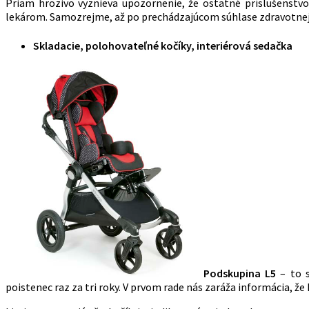
Priam hrozivo vyznieva upozornenie, že ostatné príslušenstv
lekárom. Samozrejme, až po prechádzajúcom súhlase zdravotnej 
Skladacie, polohovateľné kočíky, interiérová sedačka
Podskupina L5
– to s
poistenec raz za tri roky. V prvom rade nás zaráža informácia, že