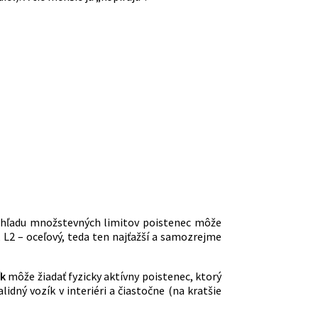
pohľadu množstevných limitov poistenec môže
 L2 – oceľový, teda ten najťažší a samozrejme
ík
môže žiadať fyzicky aktívny poistenec, ktorý
lidný vozík v interiéri a čiastočne (na kratšie