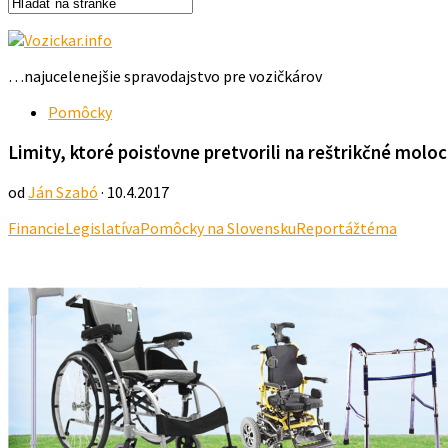
…najucelenejšie spravodajstvo pre vozičkárov
Pomôcky
Limity, ktoré poisťovne pretvorili na reštrikčné molo
od
Ján Szabó
· 10.4.2017
Financie
Legislatíva
Pomôcky na Slovensku
Reportáž
téma