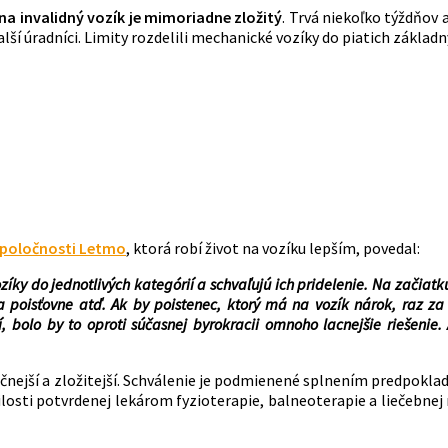
na invalidný vozík je mimoriadne zložitý
. Trvá niekoľko týždňov 
alší úradníci. Limity rozdelili mechanické vozíky do piatich základ
poločnosti Letmo
, ktorá robí život na vozíku lepším, povedal:
ozíky do jednotlivých kategórií a schvaľujú ich pridelenie. Na začiat
va poisťovne atď. Ak by poistenec, ktorý má na vozík nárok, raz z
olo by to oproti súčasnej byrokracii omnoho lacnejšie riešenie. A
ročnejší a zložitejší. Schválenie je podmienené splnením predpokla
losti potvrdenej lekárom fyzioterapie, balneoterapie a liečebne