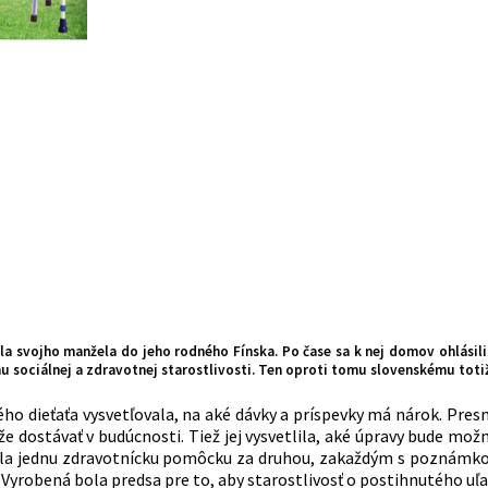
la svojho manžela do jeho rodného Fínska. Po čase sa k nej domov ohlásil
u sociálnej a zdravotnej starostlivosti. Ten oproti tomu slovenskému totiž
o dieťaťa vysvetľovala, na aké dávky a príspevky má nárok. Presn
e dostávať v budúcnosti. Tiež jej vysvetlila, aké úpravy bude možné
ala jednu zdravotnícku pomôcku za druhou, zakaždým s poznámkou, 
ť. Vyrobená bola predsa pre to, aby starostlivosť o postihnutého uľ