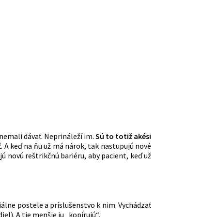
nemali dávať. Neprináleží im.
Sú to totiž akési
. A keď na ňu už má nárok, tak nastupujú nové
 novú reštrikčnú bariéru, aby pacient, keď už
iálne postele a príslušenstvo k nim. Vychádzať
l). A tie menšie ju „kopírujú“.