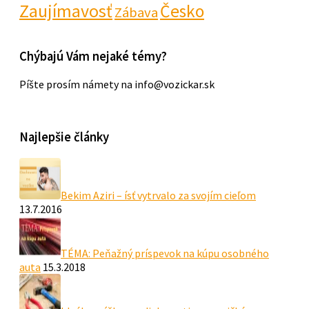
Zaujímavosť
Česko
Zábava
Chýbajú Vám nejaké témy?
Píšte prosím námety na info@vozickar.sk
Najlepšie články
Bekim Aziri – ísť vytrvalo za svojím cieľom
13.7.2016
TÉMA: Peňažný príspevok na kúpu osobného
auta
15.3.2018