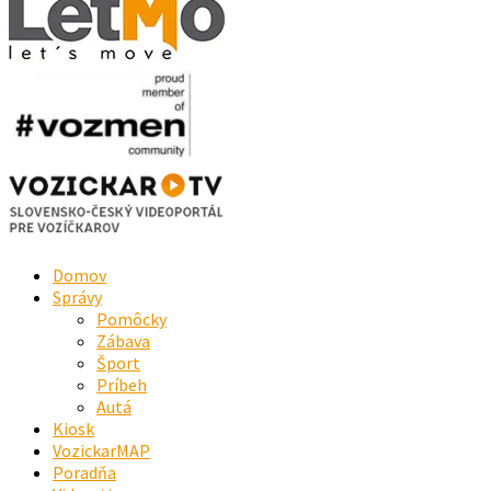
Domov
Správy
Pomôcky
Zábava
Šport
Príbeh
Autá
Kiosk
VozickarMAP
Poradňa