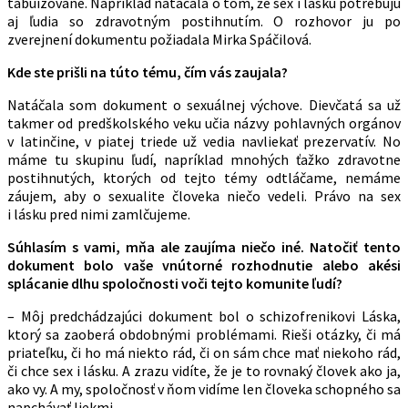
tabuizované. Napríklad natáčala o tom, že sex i lásku potrebujú
aj ľudia so zdravotným postihnutím. O rozhovor ju po
zverejnení dokumentu požiadala Mirka Spáčilová.
Kde ste prišli na túto tému, čím vás zaujala?
Natáčala som dokument o sexuálnej výchove. Dievčatá sa už
takmer od predškolského veku učia názvy pohlavných orgánov
v latinčine, v piatej triede už vedia navliekať prezervatív. No
máme tu skupinu ľudí, napríklad mnohých ťažko zdravotne
postihnutých, ktorých od tejto témy odtláčame, nemáme
záujem, aby o sexualite človeka niečo vedeli. Právo na sex
i lásku pred nimi zamlčujeme.
Súhlasím s vami, mňa ale zaujíma niečo iné. Natočiť tento
dokument bolo vaše vnútorné rozhodnutie alebo akési
splácanie dlhu spoločnosti voči tejto komunite ľudí?
– Môj predchádzajúci dokument bol o schizofrenikovi Láska,
ktorý sa zaoberá obdobnými problémami. Rieši otázky, či má
priateľku, či ho má niekto rád, či on sám chce mať niekoho rád,
či chce sex i lásku. A zrazu vidíte, že je to rovnaký človek ako ja,
ako vy. A my, spoločnosť v ňom vidíme len človeka schopného sa
napchávať liekmi.