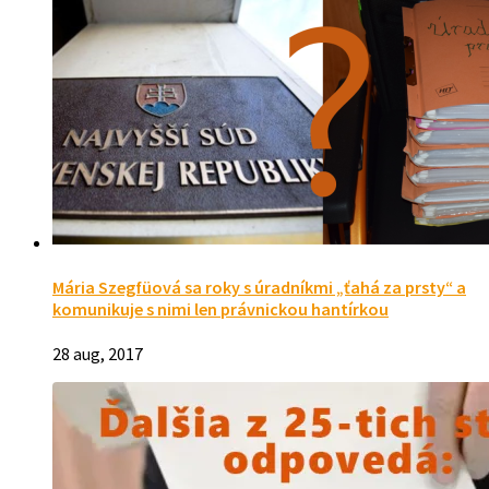
Mária Szegfüová sa roky s úradníkmi „ťahá za prsty“ a
komunikuje s nimi len právnickou hantírkou
28 aug, 2017