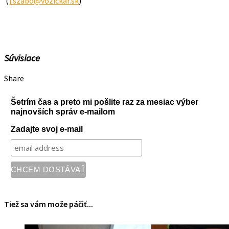
(
j.szabo@vozickar.sk
)
Súvisiace
Share
Šetrím čas a preto mi pošlite raz za mesiac výber
najnovších správ e-mailom
Zadajte svoj e-mail
Tiež sa vám može páčiť...