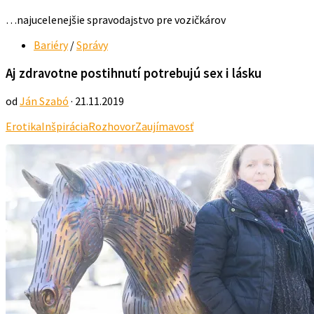
…najucelenejšie spravodajstvo pre vozičkárov
Bariéry
/
Správy
Aj zdravotne postihnutí potrebujú sex i lásku
od
Ján Szabó
· 21.11.2019
Erotika
Inšpirácia
Rozhovor
Zaujímavosť