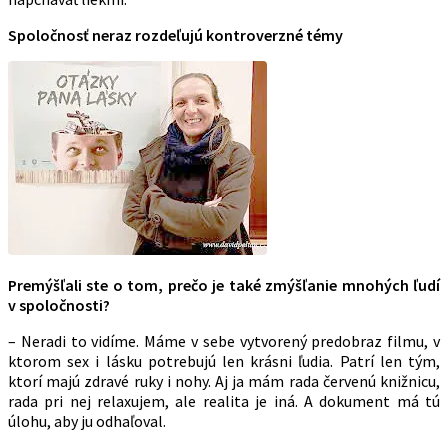
Spoločnosť neraz rozdeľujú kontroverzné témy
Premýšľali ste o tom, prečo je také zmýšľanie mnohých ľudí
v spoločnosti?
– Neradi to vidíme. Máme v sebe vytvorený predobraz filmu, v
ktorom sex i lásku potrebujú len krásni ľudia. Patrí len tým,
ktorí majú zdravé ruky i nohy. Aj ja mám rada červenú knižnicu,
rada pri nej relaxujem, ale realita je iná. A dokument má tú
úlohu, aby ju odhaľoval.