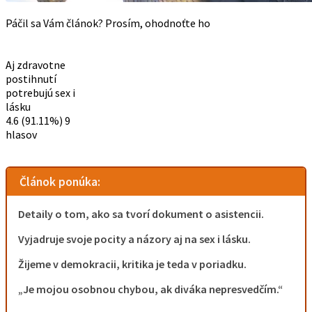
Páčil sa Vám článok? Prosím, ohodnoťte ho
Aj zdravotne
postihnutí
potrebujú sex i
lásku
4.6
(91.11%)
9
hlasov
Článok ponúka:
Detaily o tom, ako sa tvorí dokument o asistencii.
Vyjadruje svoje pocity a názory aj na sex i lásku.
Žijeme v demokracii, kritika je teda v poriadku.
„Je mojou osobnou chybou, ak diváka nepresvedčím.“