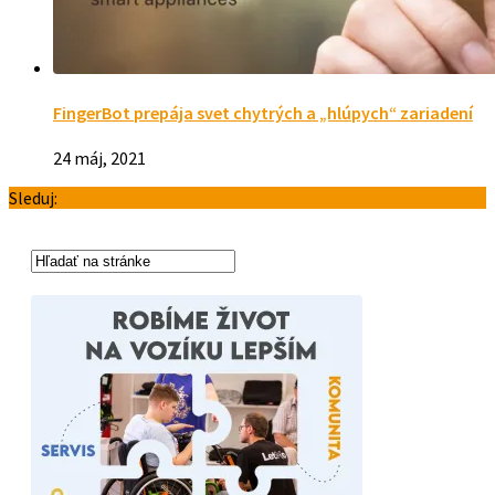
FingerBot prepája svet chytrých a „hlúpych“ zariadení
24 máj, 2021
Sleduj: