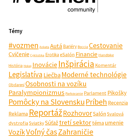
Témy
#vozmen
Cestovanie
Autá
Bariéry
Boccia
Anketa
Financie
Cvičenie
eSalón
Erotika
Handbike
Cyklistika
Inšpirácia
Inovácie
Komentár
História
Hokej
Legislatíva
Moderné technológie
Liečba
Osobnosti na vozíku
Obdarení
Paralympionizmus
Pikošky
Parlament
Parkovanie
Pomôcky na Slovensku
Príbeh
Recenzia
Reportáž
Rozhovor
Salón
Reklama
Svalová
tretí sektor
Súťaž
umenie
téma
dystrofia
Sviatky
Voľný čas
Zahraničie
Vozík