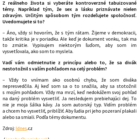
Z reálneho života si vyberáte kontroverzné tabuizované
témy. Napríklad tým, že sex a lásku priznávate nielen
zdravým. Určitým spôsobom tým rozdeľujete spoločnosť.
Uvedomujete si to?
– Áno, vždy si hovorím, že s tým rátam. Žijeme v demokracii,
takže kritika je v poriadku. Ale keď je dokument vonku, tak ma
to zmätie. Vypisujem niektorým ľuďom, aby som im
vysvetľovala, ako som to myslela.
Vadí vám odmietnutie z princípu alebo to, že sa divák
nestotožnil s vaším pohľadom na celý problém?
– Vždy to vnímam ako osobnú chybu, že som diváka
nepresvedčila. Aj keď som sa o to snažila, aby sa stotožnil
s mojím pohľadom. Vždy ma mrzí, keď nedokážem svoj pohľad
na daný problém vysvetliť. Ja nesledujem prebiehajúci dej. To
nie je moja šálka kávy. Ja som autorský typ. Vidím problém
a chcem ho vysvetliť, priblížiť. Aby ľudia pri jeho pozeraní plakali
alebo sa smiali. Podľa témy dokumentu.
Zdroj:
Idnes
.cz