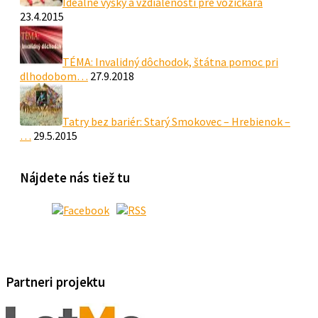
Ideálne výšky a vzdialenosti pre vozičkára
23.4.2015
TÉMA: Invalidný dôchodok, štátna pomoc pri
dlhodobom…
27.9.2018
Tatry bez bariér: Starý Smokovec – Hrebienok –
…
29.5.2015
Nájdete nás tiež tu
Partneri projektu