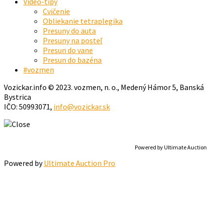
Video-tipy
Cvičenie
Obliekanie tetraplegika
Presuny do auta
Presuny na posteľ
Presun do vane
Presun do bazéna
#vozmen
Vozickar.info © 2023. vozmen, n. o., Medený Hámor 5, Banská
Bystrica
IČO: 50993071,
info@vozickar.sk
Powered by Ultimate Auction
Powered by
Ultimate Auction Pro