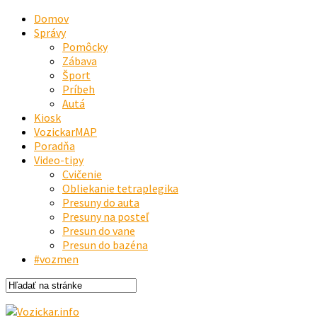
Domov
Správy
Pomôcky
Zábava
Šport
Príbeh
Autá
Kiosk
VozickarMAP
Poradňa
Video-tipy
Cvičenie
Obliekanie tetraplegika
Presuny do auta
Presuny na posteľ
Presun do vane
Presun do bazéna
#vozmen