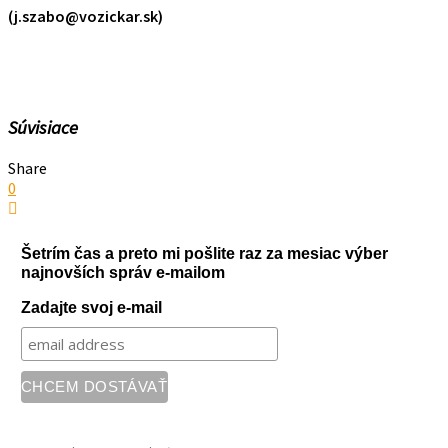
(j.szabo@vozickar.sk)
Súvisiace
Share
0
Šetrím čas a preto mi pošlite raz za mesiac výber
najnovších správ e-mailom
Zadajte svoj e-mail