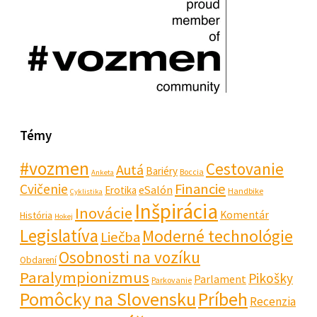
Témy
#vozmen
Cestovanie
Autá
Bariéry
Boccia
Anketa
Financie
Cvičenie
eSalón
Erotika
Handbike
Cyklistika
Inšpirácia
Inovácie
Komentár
História
Hokej
Legislatíva
Moderné technológie
Liečba
Osobnosti na vozíku
Obdarení
Paralympionizmus
Pikošky
Parlament
Parkovanie
Pomôcky na Slovensku
Príbeh
Recenzia