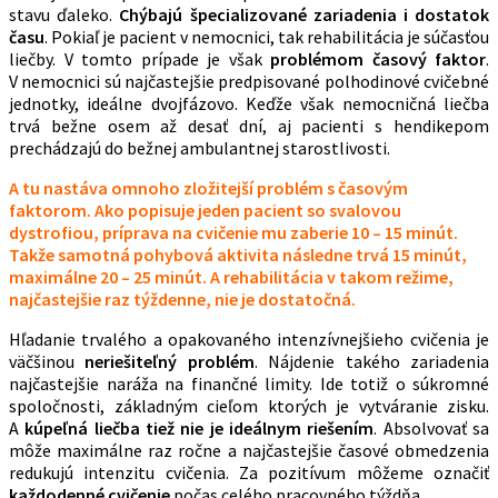
stavu ďaleko.
Chýbajú špecializované zariadenia i dostatok
času
. Pokiaľ je pacient v nemocnici, tak rehabilitácia je súčasťou
liečby. V tomto prípade je však
problémom časový faktor
.
V nemocnici sú najčastejšie predpisované polhodinové cvičebné
jednotky, ideálne dvojfázovo. Keďže však nemocničná liečba
trvá bežne osem až desať dní, aj pacienti s hendikepom
prechádzajú do bežnej ambulantnej starostlivosti.
A tu nastáva omnoho zložitejší problém s časovým
faktorom. Ako popisuje jeden pacient so svalovou
dystrofiou, príprava na cvičenie mu zaberie 10 – 15 minút.
Takže samotná pohybová aktivita následne trvá 15 minút,
maximálne 20 – 25 minút. A rehabilitácia v takom režime,
najčastejšie raz týždenne, nie je dostatočná.
Hľadanie trvalého a opakovaného intenzívnejšieho cvičenia je
väčšinou
neriešiteľný problém
. Nájdenie takého zariadenia
najčastejšie naráža na finančné limity. Ide totiž o súkromné
spoločnosti, základným cieľom ktorých je vytváranie zisku.
A
kúpeľná liečba tiež nie je ideálnym riešením
. Absolvovať sa
môže maximálne raz ročne a najčastejšie časové obmedzenia
redukujú intenzitu cvičenia. Za pozitívum môžeme označiť
každodenné cvičenie
počas celého pracovného týždňa.