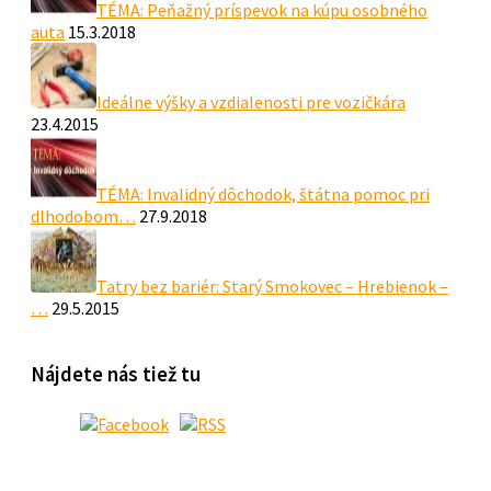
TÉMA: Peňažný príspevok na kúpu osobného
auta
15.3.2018
Ideálne výšky a vzdialenosti pre vozičkára
23.4.2015
TÉMA: Invalidný dôchodok, štátna pomoc pri
dlhodobom…
27.9.2018
Tatry bez bariér: Starý Smokovec – Hrebienok –
…
29.5.2015
Nájdete nás tiež tu