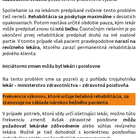
Spoliehanie sa na lekárom predpísané cvičenie tento problém
tiež nerieši.
Rehabilitácia sa poskytuje maximálne
v desiatich
opakovaniach. Potom nastáva určité obdobie pauza, kým lekár
môže predpísať znovu tú
istú liečbu
. Čiastočným riešením je po
ukončení prvej rehabilitácie predpísať druhú na iné svalové
partie. V tomto prípade však pacient pravdepodobne
narazí na
revízneho lekára
, ktorého zarazí permanentná rehabilitácia
jedného klienta.
Iniciátormi zmien môžu byť lekári i poisťovne
Na tento problém sme sa pozreli aj z pohľadu trojuholníka
lekár – ministerstvo zdravotníctva – zdravotná poisťovňa
.
Frekvencia výkonov, ktoré určuje liečebná rehabilitácia, sa
stanovuje na základe nárokov bežného pacienta.
V prípade potrieb, ktorú vždy určí ošetrujúci lekár, možno túto
frekvenciu zmeniť. Avšak zdravotné poisťovne
môžu
požadovať lekárske zdôvodnenie
alebo súhlas revízneho
lekára. Možné je tiež dohodnúť s konkrétnou poisťovňou
individuálne platby pri špecifických onemocneniach.