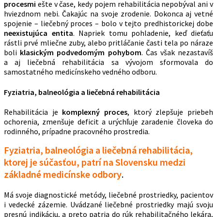
procesmi
ešte v čase, kedy pojem rehabilitácia nepobýval ani v
hviezdnom nebi. Čakajúc na svoje zrodenie. Dokonca aj vetné
spojenie – liečebný proces – bolo v tejto predhistorickej dobe
neexistujúca entita
. Napriek tomu pohladenie, keď dieťaťu
rástli prvé mliečne zuby, alebo pritláčanie časti tela po náraze
boli
klasickým podvedomým pohybom
. Čas však nezastavíš
a aj liečebná rehabilitácia sa vývojom sformovala do
samostatného medicínskeho vedného odboru.
Fyziatria, balneológia a liečebná rehabilitácia
Rehabilitácia je
komplexný proces
, ktorý zlepšuje priebeh
ochorenia, zmenšuje deficit a urýchľuje zaradenie človeka do
rodinného, prípadne pracovného prostredia.
Fyziatria, balneológia a liečebná rehabilitácia,
ktorej je súčasťou, patrí na Slovensku medzi
základné medicínske odbory
.
Má svoje diagnostické metódy, liečebné prostriedky, pacientov
i vedecké zázemie. Uvádzané liečebné prostriedky majú svoju
presnú indikáciu, a preto patria do rúk rehabilitačného lekára,