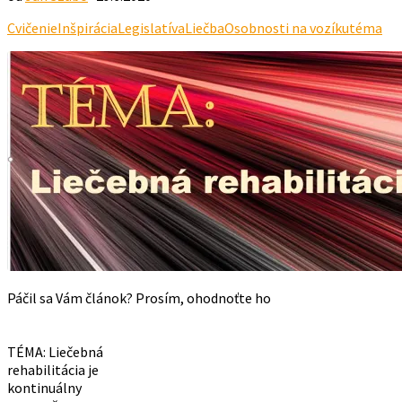
Cvičenie
Inšpirácia
Legislatíva
Liečba
Osobnosti na vozíku
téma
Páčil sa Vám článok? Prosím, ohodnoťte ho
TÉMA: Liečebná
rehabilitácia je
kontinuálny