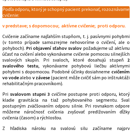
Podľa odporu, ktorý je schopný pacient prekonať, rozoznávame
cvičenie:
v predstave;
s dopomocou;
aktívne cvičenie;
proti odporu.
Cvičenie začíname najľahším stupňom, t. j. pasívnymi pohybmi
(v tomto prípade samozrejme nehovoríme o cvičení, ale o
pohyboch).
Pri objavení sťahov svalov
požadujeme už aktívnu
účasť na cvičení alebo vykonávame cvičenie pomocou silnejších
svalových skupín. Pri svaloch, ktoré dosahujú stupeň
2
svalového testu
, vykonávame pohybovú liečbu aktívnymi
pohybmi s dopomocou. Podobné účinky dosiahneme
cvičením
vo vode
alebo
v závese
(pacient môže cvičiť sám po inštruktáži
rehabilitačným pracovníkom).
Pri
svalovom stupni 3
cvičíme postupne proti odporu, ktorý
kladie gravitácia na tiaž pohybovaného segmentu. Sval
postupným zväčšovaním odporu silnie. Pri rovnakom odpore
môžeme náročnosť cvičenia zvyšovať predlžovaním dĺžky
cvičenia (časom) a rýchlosťou.
Z hľadiska nároku na svalovú silu začíname najprv