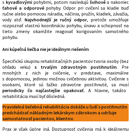
s
kyvadlovými
pohybmi, potom nasledujú
švihové
a nakoniec
ťahové a odporové
pohyby. Odpor pri cvičení sa kladie buď
ručne alebo pomocou náradia, náčinia, pružín, kladiek, závažia,
vody atď.
Najvhodnejší je ručný odpor
, pretože umožňuje
rozpoznať vlastnú koordináciu pohybu, únavu a schopnosť na
tieto zmeny okamžite reagovať korigovaním samotného
pohybu.
Ani kúpeľná liečba nie je ideálnym riešením
Špecifickú skupinu rehabilitačných pacientov tvoria osoby (bez
ohľadu veku)
s trvalým zdravotným postihnutím
. Pre
mnohých z nich je cvičenie, v predstave, maximálne
s dopomocou, jedinou možnou cvičebnou aktivitou. Cvičenie s
osobami, ktoré sú ťažko zdravotne postihnuté, sa musí
periodicky čo najčastejšie opakovať.
A hlavne, takáto
rehabilitácia musí byť dôsledná.
Pravidelná liečebná rehabilitácia dokáže u ľudí s postihnutím
predchádzať nákladným lekárskym zákrokom a udržuje
samostatnosť pacientov, klientov.
Prax je však úplne iná. Dostupnosť cvičenia má k ideálnemu