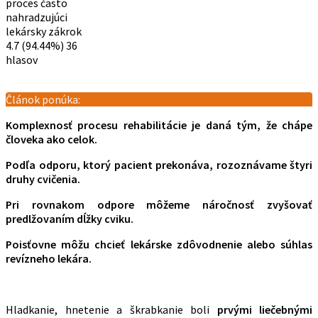
proces často
nahradzujúci
lekársky zákrok
4.7
(94.44%)
36
hlasov
Článok ponúka:
Komplexnosť procesu rehabilitácie je daná tým, že chápe
človeka ako celok.
Podľa odporu, ktorý pacient prekonáva, rozoznávame štyri
druhy cvičenia.
Pri rovnakom odpore môžeme náročnosť zvyšovať
predlžovaním dĺžky cviku.
Poisťovne môžu chcieť lekárske zdôvodnenie alebo súhlas
revízneho lekára.
Hladkanie, hnetenie a škrabkanie boli
prvými liečebnými