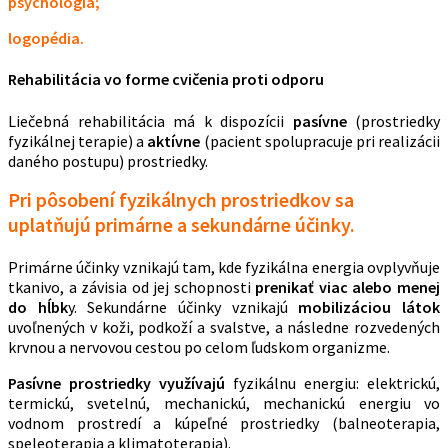
psychológia;
logopédia.
Rehabilitácia vo forme cvičenia proti odporu
Liečebná rehabilitácia má k dispozícii
pasívne
(prostriedky
fyzikálnej terapie) a
aktívne
(pacient spolupracuje pri realizácii
daného postupu) prostriedky.
Pri pôsobení fyzikálnych prostriedkov sa
uplatňujú primárne a sekundárne účinky.
Primárne účinky vznikajú tam, kde fyzikálna energia ovplyvňuje
tkanivo, a závisia od jej schopnosti
prenikať viac alebo menej
do hĺbk
y. Sekundárne účinky vznikajú
mobilizáciou látok
uvoľnených v koži, podkoží a svalstve, a následne rozvedených
krvnou a nervovou cestou po celom ľudskom organizme.
Pasívne prostriedky využívajú
fyzikálnu energiu: elektrickú,
termickú, svetelnú, mechanickú, mechanickú energiu vo
vodnom prostredí a kúpeľné prostriedky (balneoterapia,
speleoterapia a klimatoterapia).