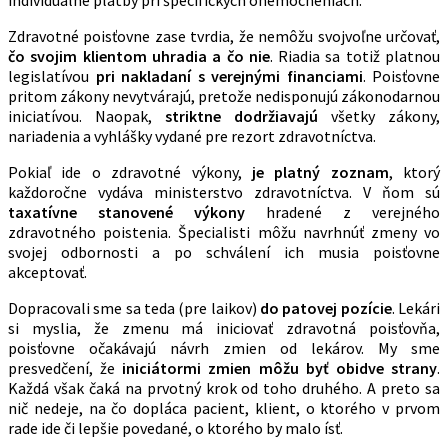
Zdravotné poisťovne zase tvrdia, že nemôžu svojvoľne určovať,
čo svojim klientom uhradia a čo nie
. Riadia sa totiž platnou
legislatívou
pri nakladaní s verejnými financiami
. Poisťovne
pritom zákony nevytvárajú, pretože nedisponujú zákonodarnou
iniciatívou. Naopak,
striktne dodržiavajú
všetky zákony,
nariadenia a vyhlášky vydané pre rezort zdravotníctva.
Pokiaľ ide o zdravotné výkony,
je platný zoznam
, ktorý
každoročne vydáva ministerstvo zdravotníctva. V ňom sú
taxatívne stanovené výkony
hradené z verejného
zdravotného poistenia. Špecialisti môžu navrhnúť zmeny vo
svojej odbornosti a po schválení ich musia poisťovne
akceptovať.
Dopracovali sme sa teda (pre laikov)
do patovej pozície
. Lekári
si myslia, že zmenu má iniciovať zdravotná poisťovňa,
poisťovne očakávajú návrh zmien od lekárov. My sme
presvedčení, že
iniciátormi zmien môžu byť obidve strany
.
Každá však čaká na prvotný krok od toho druhého. A preto sa
nič nedeje, na čo dopláca pacient, klient, o ktorého v prvom
rade ide či lepšie povedané, o ktorého by malo ísť.