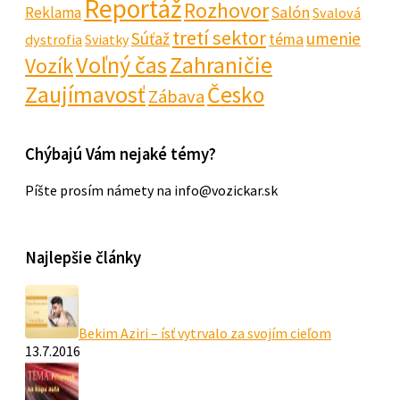
Reportáž
Rozhovor
Salón
Reklama
Svalová
tretí sektor
Súťaž
umenie
téma
dystrofia
Sviatky
Voľný čas
Zahraničie
Vozík
Zaujímavosť
Česko
Zábava
Chýbajú Vám nejaké témy?
Píšte prosím námety na info@vozickar.sk
Najlepšie články
Bekim Aziri – ísť vytrvalo za svojím cieľom
13.7.2016