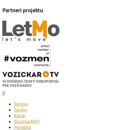
Partneri projektu
Domov
Správy
Kiosk
VozickarMAP
Poradňa