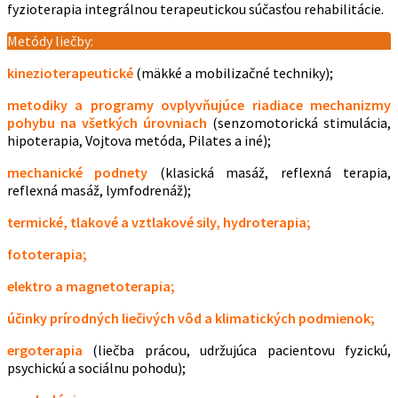
fyzioterapia integrálnou terapeutickou súčasťou rehabilitácie.
Metódy liečby:
kinezioterapeutické
(mäkké a mobilizačné techniky);
metodiky a programy ovplyvňujúce riadiace mechanizmy
pohybu na všetkých úrovniach
(senzomotorická stimulácia,
hipoterapia, Vojtova metóda, Pilates a iné);
mechanické podnety
(klasická masáž, reflexná terapia,
reflexná masáž, lymfodrenáž);
termické, tlakové a vztlakové sily, hydroterapia;
fototerapia;
e
lektro a magnetoterapia;
účinky prírodných liečivých vôd a klimatických podmienok;
ergoterapia
(liečba prácou, udržujúca pacientovu fyzickú,
psychickú a sociálnu pohodu);