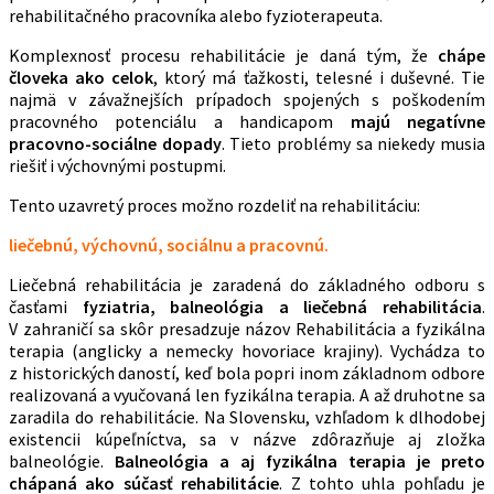
rehabilitačného pracovníka alebo fyzioterapeuta.
Komplexnosť procesu rehabilitácie je daná tým, že
chápe
človeka ako celok
, ktorý má ťažkosti, telesné i duševné. Tie
najmä v závažnejších prípadoch spojených s poškodením
pracovného potenciálu a handicapom
majú negatívne
pracovno-sociálne dopady
. Tieto problémy sa niekedy musia
riešiť i výchovnými postupmi.
Tento uzavretý proces možno rozdeliť na rehabilitáciu:
liečebnú, výchovnú, sociálnu a pracovnú.
Liečebná rehabilitácia je zaradená do základného odboru s
časťami
fyziatria, balneológia a liečebná rehabilitácia
.
V zahraničí sa skôr presadzuje názov Rehabilitácia a fyzikálna
terapia (anglicky a nemecky hovoriace krajiny). Vychádza to
z historických daností, keď bola popri inom základnom odbore
realizovaná a vyučovaná len fyzikálna terapia. A až druhotne sa
zaradila do rehabilitácie. Na Slovensku, vzhľadom k dlhodobej
existencii kúpeľníctva, sa v názve zdôrazňuje aj zložka
balneológie.
Balneológia a aj fyzikálna terapia je preto
chápaná ako súčasť rehabilitácie
. Z tohto uhla pohľadu je