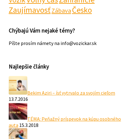
Zaujímavosť
Česko
Zábava
Chýbajú Vám nejaké témy?
Píšte prosím námety na info@vozickar.sk
Najlepšie články
Bekim Aziri – ísť vytrvalo za svojím cieľom
13.7.2016
TÉMA: Peňažný príspevok na kúpu osobného
auta
15.3.2018