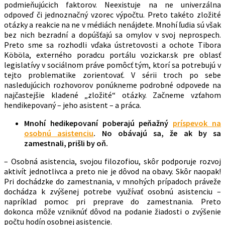
podmieňujúcich faktorov. Neexistuje na ne univerzálna
odpoveď či jednoznačný vzorec výpočtu. Preto takéto zložité
otázky a reakcie na ne v médiách nenájdete. Mnohí ľudia sú však
bez nich bezradní a dopúšťajú sa omylov v svoj neprospech.
Preto sme sa rozhodli vďaka ústretovosti a ochote Tibora
Köböla, externého poradcu portálu vozickar.sk pre oblasť
legislatívy v sociálnom práve pomôcť tým, ktorí sa potrebujú v
tejto problematike zorientovať. V sérii troch po sebe
nasledujúcich rozhovorov ponúkneme podrobné odpovede na
najčastejšie kladené „zložité“ otázky. Začneme vzťahom
hendikepovaný – jeho asistent – a práca.
Mnohí hedikepovaní poberajú peňažný
príspevok na
osobnú asistenciu
. No obávajú sa, že ak by sa
zamestnali, prišli by oň.
– Osobná asistencia, svojou filozofiou, skôr podporuje rozvoj
aktivít jednotlivca a preto nie je dôvod na obavy. Skôr naopak!
Pri dochádzke do zamestnania, v mnohých prípadoch práveže
dochádza k zvýšenej potrebe využívať osobnú asistenciu –
napríklad pomoc pri preprave do zamestnania. Preto
dokonca môže vzniknúť dôvod na podanie žiadosti o zvýšenie
počtu hodín osobnej asistencie.