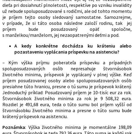
dieťa pri dosiahnutí plnoletosti, respektíve po vzniku invalidity
už nebude spoluposudzované s rodičmi, ale od tohto momentu
je príjem tejto osoby sledovaný samostatne. Samozrejme,
v prípade, že si táto osoba následne založí rodinu, tak jej
príjem bude posudzovaný opäť spoločne,
s manželkou/manželom, jej nezaopatrenými deťmi a pod.
A kedy konkrétne dochádza ku kráteniu alebo
pozastaveniu vyplácania príspevku na asistenciu?
– Kým výška príjmu poberateľa príspevku a prípadných
spoluposudzovaných osôb nepresahuje štvornásobok
životného minima, príspevok je vyplácaný v plnej výške. Keď
príjem posudzovanej osoby alebo spoluposudzovaných osôb
presiahne túto hranicu, presne o tú sumu je príspevok krátený.
Jednoduchý príklad: Posudzovaný príjem je 10-tisíc eur za rok.
Štvornásobok životného minima za rok je 9 508,32 eura.
Rozdiel je 491,68 eura, teda o túto sumu bol príjem vyšší od
štvornásobku životného minima a presne o túto sumu bude
krátený príspevok na asistenciu.
Poznámka
: Výška životného minima je momentálne 198,09
eura. Štvornásobok je teda 792,36 eura. Táto suma je každý rok