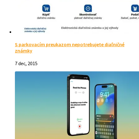
S parkovacím preukazom nepotrebujete diaľničné
známky
7 dec, 2015