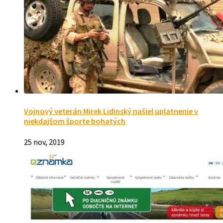
Vojnový veterán Mirek Lidinský našiel uplatnenie v
niekdajšom športe bohatých
25 nov, 2019