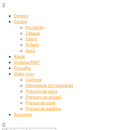
Domov
Správy
Pomôcky
Zábava
Šport
Príbeh
Autá
Kiosk
VozickarMAP
Poradňa
Video-tipy
Cvičenie
Obliekanie tetraplegika
Presuny do auta
Presuny na posteľ
Presun do vane
Presun do bazéna
#vozmen