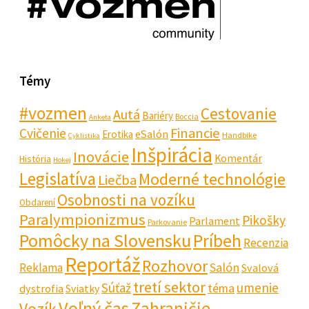
Témy
#vozmen
Cestovanie
Autá
Bariéry
Boccia
Anketa
Financie
Cvičenie
eSalón
Erotika
Handbike
Cyklistika
Inšpirácia
Inovácie
Komentár
História
Hokej
Legislatíva
Moderné technológie
Liečba
Osobnosti na vozíku
Obdarení
Paralympionizmus
Pikošky
Parlament
Parkovanie
Pomôcky na Slovensku
Príbeh
Recenzia
Reportáž
Rozhovor
Salón
Reklama
Svalová
tretí sektor
Súťaž
umenie
téma
dystrofia
Sviatky
Voľný čas
Zahraničie
Vozík