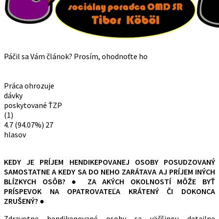
Páčil sa Vám článok? Prosím, ohodnoťte ho
Práca ohrozuje
dávky
poskytované ŤZP
(1)
4.7
(94.07%)
27
hlasov
KEDY JE PRÍJEM HENDIKEPOVANEJ OSOBY POSUDZOVANÝ
SAMOSTATNE A KEDY SA DO NEHO ZARÁTAVA AJ PRÍJEM INÝCH
BLÍZKYCH OSÔB? ● ZA AKÝCH OKOLNOSTÍ MÔŽE BYŤ
PRÍSPEVOK NA OPATROVATEĽA KRÁTENÝ ČI DOKONCA
ZRUŠENÝ? ●
Zdravotne hendikepované osoby sa väčšinou detailne