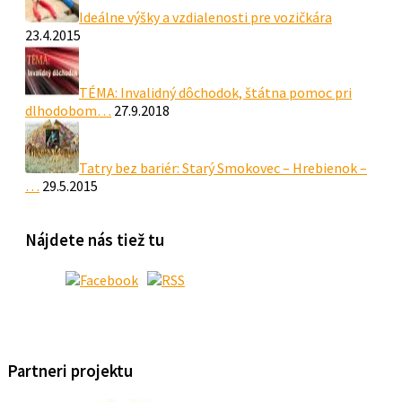
Ideálne výšky a vzdialenosti pre vozičkára
23.4.2015
TÉMA: Invalidný dôchodok, štátna pomoc pri
dlhodobom…
27.9.2018
Tatry bez bariér: Starý Smokovec – Hrebienok –
…
29.5.2015
Nájdete nás tiež tu
Partneri projektu