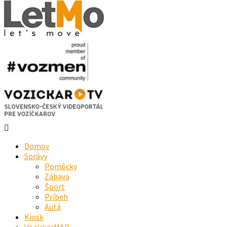
Domov
Správy
Pomôcky
Zábava
Šport
Príbeh
Autá
Kiosk
VozickarMAP