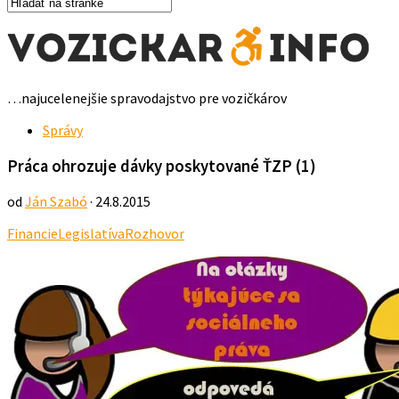
…najucelenejšie spravodajstvo pre vozičkárov
Správy
Práca ohrozuje dávky poskytované ŤZP (1)
od
Ján Szabó
· 24.8.2015
Financie
Legislatíva
Rozhovor