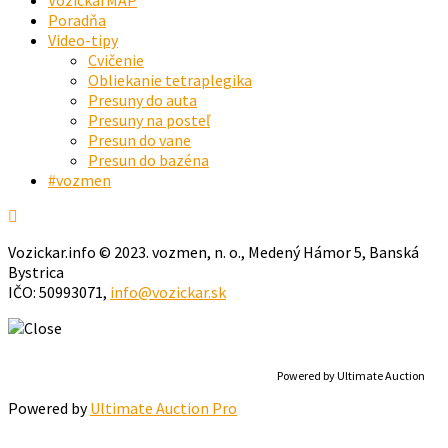
Poradňa
Video-tipy
Cvičenie
Obliekanie tetraplegika
Presuny do auta
Presuny na posteľ
Presun do vane
Presun do bazéna
#vozmen
Vozickar.info © 2023. vozmen, n. o., Medený Hámor 5, Banská
Bystrica
IČO: 50993071,
info@vozickar.sk
Powered by Ultimate Auction
Powered by
Ultimate Auction Pro