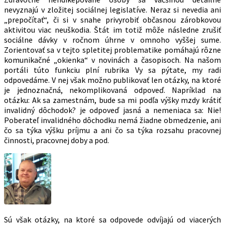
nevyznajú v zložitej sociálnej legislatíve. Neraz si nevedia ani
„prepočítať“, či si v snahe privyrobiť občasnou zárobkovou
aktivitou viac neuškodia. Štát im totiž môže následne zrušiť
sociálne dávky v ročnom úhrne v omnoho vyššej sume.
Zorientovať sa v tejto spletitej problematike pomáhajú rôzne
komunikačné „okienka“ v novinách a časopisoch. Na našom
portáli túto funkciu plní rubrika Vy sa pýtate, my radi
odpovedáme. V nej však možno publikovať len otázky, na ktoré
je jednoznačná, nekomplikovaná odpoveď. Napríklad na
otázku: Ak sa zamestnám, bude sa mi podľa výšky mzdy krátiť
invalidný dôchodok? je odpoveď jasná a nemeniaca sa: Nie!
Poberateľ invalidného dôchodku nemá žiadne obmedzenie, ani
čo sa týka výšku príjmu a ani čo sa týka rozsahu pracovnej
činnosti, pracovnej doby a pod.
Sú však otázky, na ktoré sa odpovede odvíjajú od viacerých