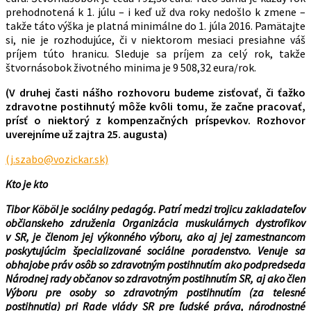
prehodnotená k 1. júlu – i keď už dva roky nedošlo k zmene –
takže táto výška je platná minimálne do 1. júla 2016. Pamätajte
si, nie je rozhodujúce, či v niektorom mesiaci presiahne váš
príjem túto hranicu. Sleduje sa príjem za celý rok, takže
štvornásobok životného minima je 9 508,32 eura/rok.
(V druhej časti nášho rozhovoru budeme zisťovať, či ťažko
zdravotne postihnutý môže kvôli tomu, že začne pracovať,
prísť o niektorý z kompenzačných príspevkov. Rozhovor
uverejníme už zajtra 25. augusta)
(j.szabo@vozickar.sk)
Kto je kto
Tibor Köböl je
sociálny pedagóg. Patrí medzi trojicu zakladateľov
občianskeho združenia Organizácia muskulárnych dystrofikov
v SR, je členom jej výkonného výboru, ako aj jej zamestnancom
poskytujúcim špecializované sociálne poradenstvo. Venuje sa
obhajobe práv osôb so zdravotným postihnutím ako podpredseda
Národnej rady občanov so zdravotným postihnutím SR, aj ako člen
Výboru pre osoby so zdravotným postihnutím (za telesné
postihnutia) pri Rade vlády SR pre ľudské práva, národnostné