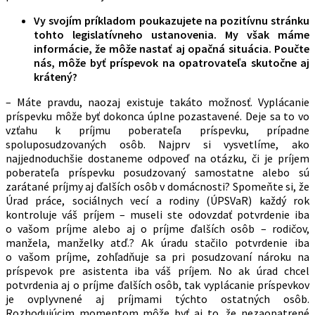
Vy svojím príkladom poukazujete na pozitívnu stránku
tohto legislatívneho ustanovenia. My však máme
informácie, že môže nastať aj opačná situácia. Poučte
nás, môže byť príspevok na opatrovateľa skutočne aj
krátený?
– Máte pravdu, naozaj existuje takáto možnosť. Vyplácanie
príspevku môže byť dokonca úplne pozastavené. Deje sa to vo
vzťahu k príjmu poberateľa príspevku, prípadne
spoluposudzovaných osôb. Najprv si vysvetlíme, ako
najjednoduchšie dostaneme odpoveď na otázku, či je príjem
poberateľa príspevku posudzovaný samostatne alebo sú
zarátané príjmy aj ďalších osôb v domácnosti? Spomeňte si, že
Úrad práce, sociálnych vecí a rodiny (ÚPSVaR) každý rok
kontroluje váš príjem – museli ste odovzdať potvrdenie iba
o vašom príjme alebo aj o príjme ďalších osôb – rodičov,
manžela, manželky atď.? Ak úradu stačilo potvrdenie iba
o vašom príjme, zohľadňuje sa pri posudzovaní nároku na
príspevok pre asistenta iba váš príjem. No ak úrad chcel
potvrdenia aj o príjme ďalších osôb, tak vyplácanie príspevkov
je ovplyvnené aj príjmami týchto ostatných osôb.
Rozhodujúcim momentom môže byť aj to, že nezaopatrené