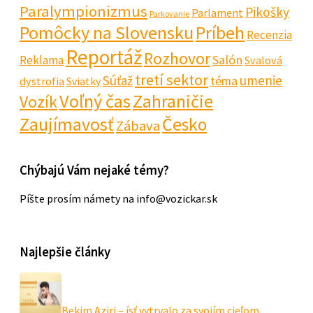
Paralympionizmus
Pikošky
Parlament
Parkovanie
Pomôcky na Slovensku
Príbeh
Recenzia
Reportáž
Rozhovor
Salón
Reklama
Svalová
tretí sektor
Súťaž
umenie
téma
dystrofia
Sviatky
Voľný čas
Zahraničie
Vozík
Zaujímavosť
Česko
Zábava
Chýbajú Vám nejaké témy?
Píšte prosím námety na info@vozickar.sk
Najlepšie články
Bekim Aziri – ísť vytrvalo za svojím cieľom