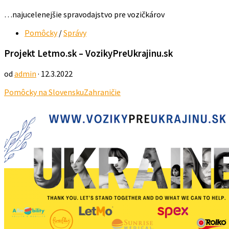
…najucelenejšie spravodajstvo pre vozičkárov
Pomôcky
/
Správy
Projekt Letmo.sk – VozikyPreUkrajinu.sk
od
admin
· 12.3.2022
Pomôcky na Slovensku
Zahraničie