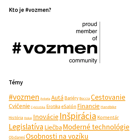
Kto je #vozmen?
Témy
#vozmen
Cestovanie
Autá
Bariéry
Boccia
Anketa
Financie
Cvičenie
eSalón
Erotika
Handbike
Cyklistika
Inšpirácia
Inovácie
Komentár
História
Hokej
Legislatíva
Moderné technológie
Liečba
Osobnosti na vozíku
Obdarení