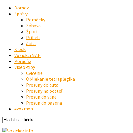
Domov
Správy
Pomôcky
Zábava
Šport
Príbeh
Autá
Kiosk
VozickarMAP
Poradňa
Video-tipy
Cvičenie
Obliekanie tetraplegika
Presuny do auta
Presuny na posteľ
Presun do vane
Presun do bazéna
#vozmen