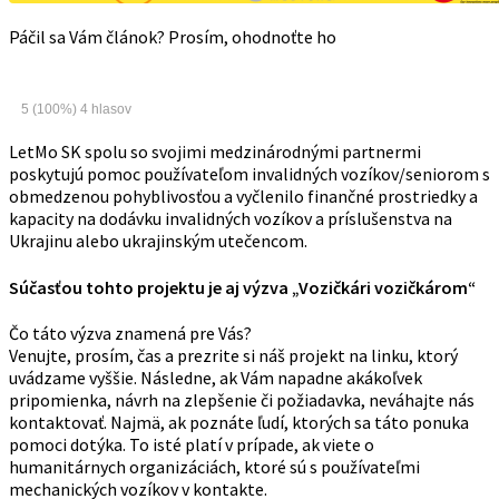
Páčil sa Vám článok? Prosím, ohodnoťte ho
5
(100%)
4
hlasov
LetMo SK spolu so svojimi medzinárodnými partnermi
poskytujú pomoc používateľom invalidných vozíkov/seniorom s
obmedzenou pohyblivosťou a vyčlenilo finančné prostriedky a
kapacity na dodávku invalidných vozíkov a príslušenstva na
Ukrajinu alebo ukrajinským utečencom.
Súčasťou tohto projektu je aj výzva „Vozičkári vozičkárom“
Čo táto výzva znamená pre Vás?
Venujte, prosím, čas a prezrite si náš projekt na linku, ktorý
uvádzame vyššie. Následne, ak Vám napadne akákoľvek
pripomienka, návrh na zlepšenie či požiadavka, neváhajte nás
kontaktovať. Najmä, ak poznáte ľudí, ktorých sa táto ponuka
pomoci dotýka. To isté platí v prípade, ak viete o
humanitárnych organizáciách, ktoré sú s používateľmi
mechanických vozíkov v kontakte.