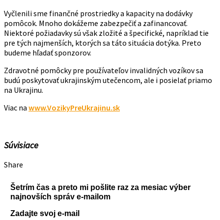
Vyčlenili sme finančné prostriedky a kapacity na dodávky
pomôcok. Mnoho dokážeme zabezpečiť a zafinancovať.
Niektoré požiadavky sú však zložité a špecifické, napríklad tie
pre tých najmenších, ktorých sa táto situácia dotýka. Preto
budeme hľadať sponzorov.
Zdravotné pomôcky pre používateľov invalidných vozíkov sa
budú poskytovať ukrajinským utečencom, ale i posielať priamo
na Ukrajinu.
Viac na
www.VozikyPreUkrajinu.sk
Súvisiace
Share
Šetrím čas a preto mi pošlite raz za mesiac výber
najnovších správ e-mailom
Zadajte svoj e-mail