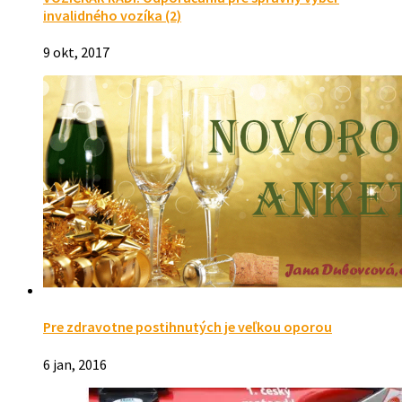
invalidného vozíka (2)
9 okt, 2017
Pre zdravotne postihnutých je veľkou oporou
6 jan, 2016