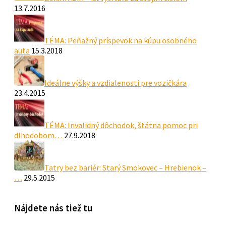
13.7.2016
TÉMA: Peňažný príspevok na kúpu osobného
auta
15.3.2018
Ideálne výšky a vzdialenosti pre vozičkára
23.4.2015
TÉMA: Invalidný dôchodok, štátna pomoc pri
dlhodobom…
27.9.2018
Tatry bez bariér: Starý Smokovec – Hrebienok –
…
29.5.2015
Nájdete nás tiež tu