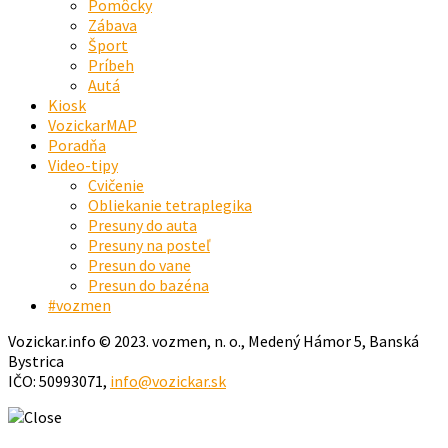
Pomôcky
Zábava
Šport
Príbeh
Autá
Kiosk
VozickarMAP
Poradňa
Video-tipy
Cvičenie
Obliekanie tetraplegika
Presuny do auta
Presuny na posteľ
Presun do vane
Presun do bazéna
#vozmen
Vozickar.info © 2023. vozmen, n. o., Medený Hámor 5, Banská
Bystrica
IČO: 50993071,
info@vozickar.sk