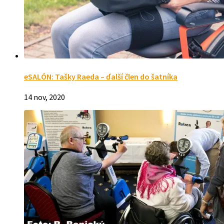
eSALÓN: Tašky Raeda – ďalší člen do šatníka
14 nov, 2020