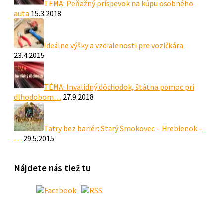
TÉMA: Peňažný príspevok na kúpu osobného
auta
15.3.2018
Ideálne výšky a vzdialenosti pre vozičkára
23.4.2015
TÉMA: Invalidný dôchodok, štátna pomoc pri
dlhodobom…
27.9.2018
Tatry bez bariér: Starý Smokovec – Hrebienok –
…
29.5.2015
Nájdete nás tiež tu