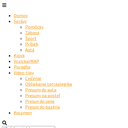
Domov
Správy
Pomôcky
Zábava
Šport
Príbeh
Autá
Kiosk
VozickarMAP
Poradňa
Video-tipy
Cvičenie
Obliekanie tetraplegika
Presuny do auta
Presuny na posteľ
Presun do vane
Presun do bazéna
#vozmen