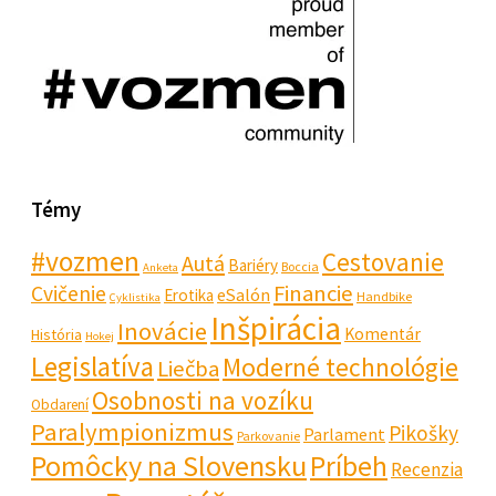
Témy
#vozmen
Cestovanie
Autá
Bariéry
Boccia
Anketa
Financie
Cvičenie
eSalón
Erotika
Handbike
Cyklistika
Inšpirácia
Inovácie
Komentár
História
Hokej
Legislatíva
Moderné technológie
Liečba
Osobnosti na vozíku
Obdarení
Paralympionizmus
Pikošky
Parlament
Parkovanie
Pomôcky na Slovensku
Príbeh
Recenzia