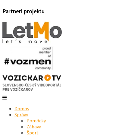
Partneri projektu
Domov
Správy
Pomôcky
Zábava
Šport