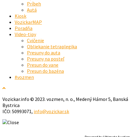
Príbeh
Autá
Kiosk
VozickarMAP
Poradňa
Video-tipy
Cvičenie
Obliekanie tetraplegika
Presuny do auta
Presuny na posteľ
Presun do vane
Presun do bazéna
#vozmen
Vozickar.info © 2023. vozmen, n. o., Medený Hámor 5, Banská
Bystrica
IČO: 50993071,
info@vozickar.sk
Powered by Ultimate Auction