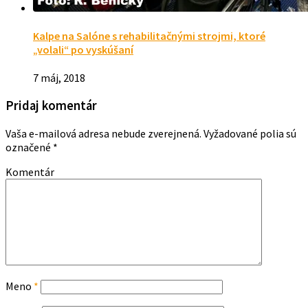
Kalpe na Salóne s rehabilitačnými strojmi, ktoré
„volali“ po vyskúšaní
7 máj, 2018
Pridaj komentár
Vaša e-mailová adresa nebude zverejnená.
Vyžadované polia sú
označené
*
Komentár
Meno
*