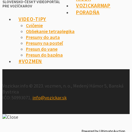
VOZICKARMAP
PORADŇA
VIDEO-TIPY
Cvičenie
Obliekanie tetraplegika
Presuny do auta
Presuny na posteľ
Presun do vane
Presun do bazéna
#VOZMEN
Vozickar.info © 2023. vozmen, n. o., Medený Hámor 5, Banská
Bystrica
IČO: 50993071,
info@vozickar.sk
Powered by Ultimate Auction