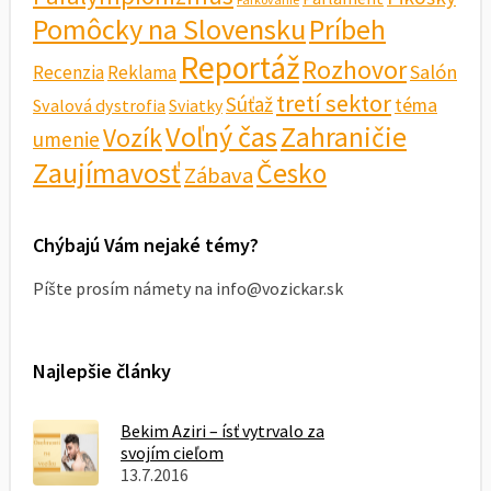
Pomôcky na Slovensku
Príbeh
Reportáž
Rozhovor
Salón
Recenzia
Reklama
tretí sektor
Súťaž
téma
Svalová dystrofia
Sviatky
Voľný čas
Zahraničie
Vozík
umenie
Zaujímavosť
Česko
Zábava
Chýbajú Vám nejaké témy?
Píšte prosím námety na info@vozickar.sk
Najlepšie články
Bekim Aziri – ísť vytrvalo za
svojím cieľom
13.7.2016