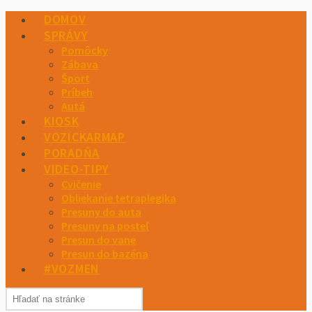
DOMOV
SPRÁVY
Pomôcky
Zábava
Šport
Príbeh
Autá
KIOSK
VOZICKARMAP
PORADŇA
VIDEO-TIPY
Cvičenie
Obliekanie tetraplegika
Presuny do auta
Presuny na posteľ
Presun do vane
Presun do bazéna
#VOZMEN