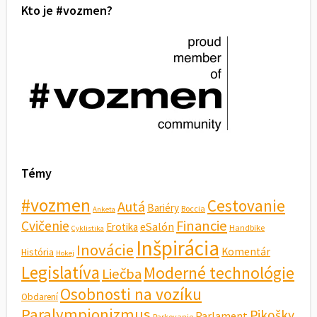
Kto je #vozmen?
Témy
#vozmen
Cestovanie
Autá
Bariéry
Boccia
Anketa
Financie
Cvičenie
eSalón
Erotika
Handbike
Cyklistika
Inšpirácia
Inovácie
Komentár
História
Hokej
Legislatíva
Moderné technológie
Liečba
Osobnosti na vozíku
Obdarení
Paralympionizmus
Pikošky
Parlament
Parkovanie