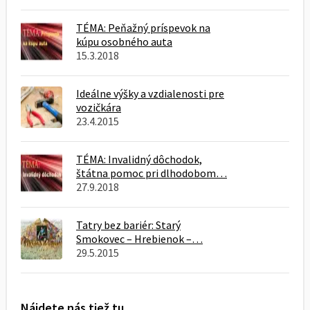
TÉMA: Peňažný príspevok na
kúpu osobného auta
15.3.2018
Ideálne výšky a vzdialenosti pre
vozičkára
23.4.2015
TÉMA: Invalidný dôchodok,
štátna pomoc pri dlhodobom…
27.9.2018
Tatry bez bariér: Starý
Smokovec – Hrebienok –…
29.5.2015
Nájdete nás tiež tu