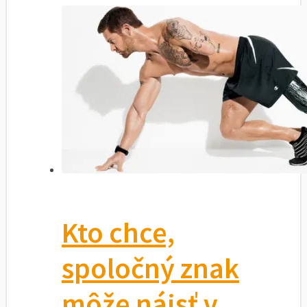
Kto chce,
spoločný znak
môže nájsť v