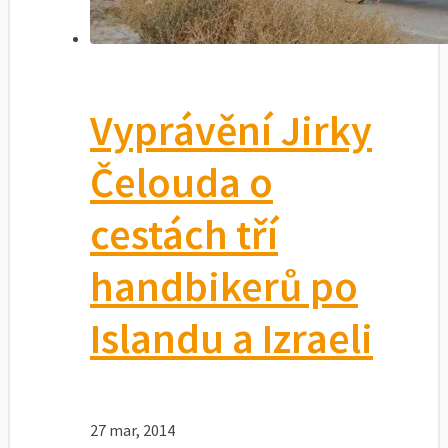
Vyprávění Jirky
Čelouda o
cestách tří
handbikerů po
Islandu a Izraeli
27 mar, 2014