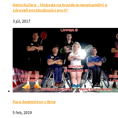
Denis Kučera: „Sloboda na hrazde je neopísateľný a
zároveň povzbudzujúci pocit“
3 júl, 2017
Para-bedminton v Brne
5 feb, 2019