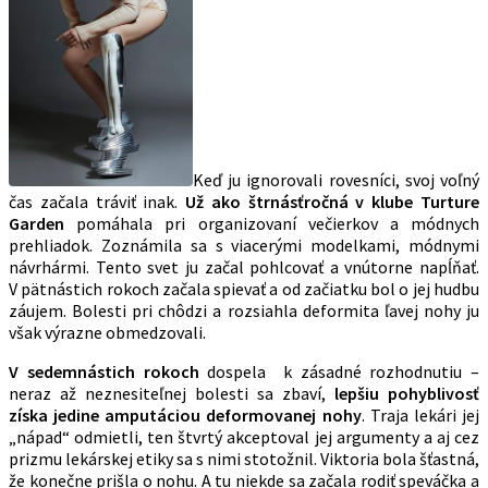
Keď ju ignorovali rovesníci, svoj voľný
čas začala tráviť inak.
Už ako štrnásťročná v klube Turture
Garden
pomáhala pri organizovaní večierkov a módnych
prehliadok. Zoznámila sa s viacerými modelkami, módnymi
návrhármi. Tento svet ju začal pohlcovať a vnútorne napĺňať.
V pätnástich rokoch začala spievať a od začiatku bol o jej hudbu
záujem. Bolesti pri chôdzi a rozsiahla deformita ľavej nohy ju
však výrazne obmedzovali.
V sedemnástich rokoch
dospela k zásadné rozhodnutiu –
neraz až neznesiteľnej bolesti sa zbaví,
lepšiu pohyblivosť
získa jedine amputáciou deformovanej nohy
. Traja lekári jej
„nápad“ odmietli, ten štvrtý akceptoval jej argumenty a aj cez
prizmu lekárskej etiky sa s nimi stotožnil. Viktoria bola šťastná,
že konečne prišla o nohu. A tu niekde sa začala rodiť speváčka a