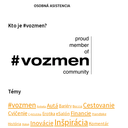
Kto je #vozmen?
Témy
#vozmen
Cestovanie
Autá
Bariéry
Boccia
Anketa
Financie
Cvičenie
eSalón
Erotika
Handbike
Cyklistika
Inšpirácia
Inovácie
Komentár
História
Hokej