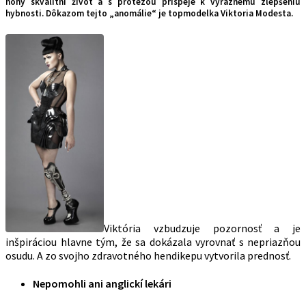
nohy skvalitní život a s protézou prispeje k výraznému zlepšeniu
hybnosti. Dôkazom tejto „anomálie“ je topmodelka Viktoria Modesta.
Viktória vzbudzuje pozornosť a je
inšpiráciou hlavne tým, že sa dokázala vyrovnať s nepriazňou
osudu. A zo svojho zdravotného hendikepu vytvorila prednosť.
Nepomohli ani anglickí lekári