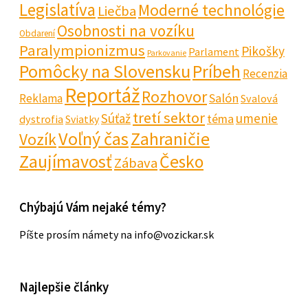
Legislatíva
Moderné technológie
Liečba
Osobnosti na vozíku
Obdarení
Paralympionizmus
Pikošky
Parlament
Parkovanie
Pomôcky na Slovensku
Príbeh
Recenzia
Reportáž
Rozhovor
Salón
Reklama
Svalová
tretí sektor
Súťaž
umenie
téma
dystrofia
Sviatky
Voľný čas
Zahraničie
Vozík
Zaujímavosť
Česko
Zábava
Chýbajú Vám nejaké témy?
Píšte prosím námety na info@vozickar.sk
Najlepšie články