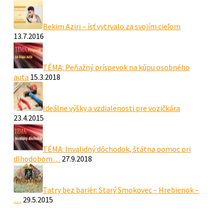
Bekim Aziri – ísť vytrvalo za svojím cieľom
13.7.2016
TÉMA: Peňažný príspevok na kúpu osobného
auta
15.3.2018
Ideálne výšky a vzdialenosti pre vozičkára
23.4.2015
TÉMA: Invalidný dôchodok, štátna pomoc pri
dlhodobom…
27.9.2018
Tatry bez bariér: Starý Smokovec – Hrebienok –
…
29.5.2015