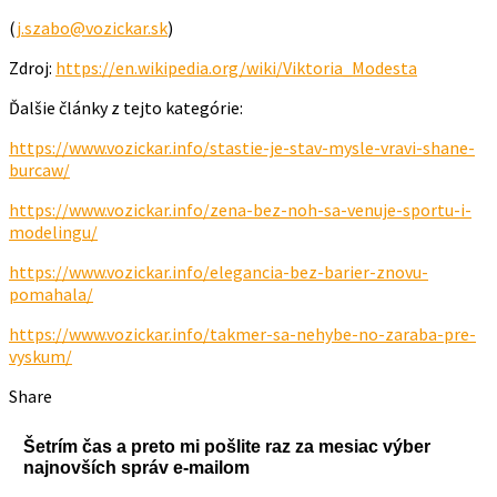
(
j.szabo@vozickar.sk
)
Zdroj:
https://en.wikipedia.org/wiki/Viktoria_Modesta
Ďalšie články z tejto kategórie:
https://www.vozickar.info/stastie-je-stav-mysle-vravi-shane-
burcaw/
https://www.vozickar.info/zena-bez-noh-sa-venuje-sportu-i-
modelingu/
https://www.vozickar.info/elegancia-bez-barier-znovu-
pomahala/
https://www.vozickar.info/takmer-sa-nehybe-no-zaraba-pre-
vyskum/
Share
Šetrím čas a preto mi pošlite raz za mesiac výber
najnovších správ e-mailom