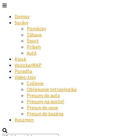
Domov
Správy
Pomôcky
Zábava
Šport
Príbeh
Autá
Kiosk
VozickarMAP
Poradňa
Video-tipy
Cvičenie
Obliekanie tetraplegika
Presuny do auta
Presuny na posteľ
Presun do vane
Presun do bazéna
#vozmen