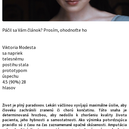
Páčil sa Vám článok? Prosím, ohodnoťte ho
Viktoria Modesta
sa napriek
telesnému
postihu stala
prototypom
úspechu
4.5
(90%)
28
hlasov
Život je plný paradoxov. Lekári väčšinou vyvíjajú maximálne úsilie, aby
človeku zachránili zranenú či chorú končatinu. Táto snaha je
determinovaná hrozbou, aby nedošlo k zhoršeniu kvality života
pacienta, jeho hybnosti a samostatnosti. Ako výnimka potvrdzujúca
pravidlo sú z času na čas zaznamenané opačné skúsenosti. Amputácia