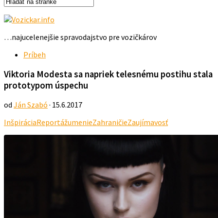
…najucelenejšie spravodajstvo pre vozičkárov
Príbeh
Viktoria Modesta sa napriek telesnému postihu stala
prototypom úspechu
od
Ján Szabó
· 15.6.2017
Inšpirácia
Reportáž
umenie
Zahraničie
Zaujímavosť