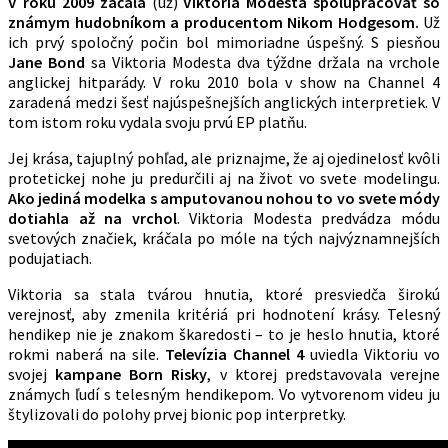
V roku 2009 začala
(už)
Viktoria Modesta spolupracovať so
známym hudobníkom a producentom Nikom Hodgesom.
Už
ich prvý spoločný počin bol mimoriadne úspešný. S piesňou
Jane Bond
sa Viktoria Modesta dva týždne držala na vrchole
anglickej hitparády. V roku 2010 bola v show na Channel 4
zaradená medzi šesť najúspešnejších anglických interpretiek. V
tom istom roku vydala svoju prvú EP platňu.
Jej krása, tajuplný pohľad, ale priznajme, že aj ojedinelosť kvôli
protetickej nohe ju predurčili aj na život vo svete modelingu.
Ako jediná modelka s amputovanou nohou to vo svete módy
dotiahla až na vrchol
. Viktoria Modesta predvádza módu
svetových značiek, kráčala po móle na tých najvýznamnejších
podujatiach.
Viktoria sa stala tvárou hnutia, ktoré presviedča širokú
verejnosť, aby zmenila kritériá pri hodnotení krásy. Telesný
hendikep nie je znakom škaredosti – to je heslo hnutia, ktoré
rokmi naberá na sile.
Televízia Channel 4
uviedla Viktoriu vo
svojej
kampane Born Risky
, v ktorej predstavovala verejne
známych ľudí s telesným hendikepom. Vo vytvorenom videu ju
štylizovali do polohy prvej bionic pop interpretky.