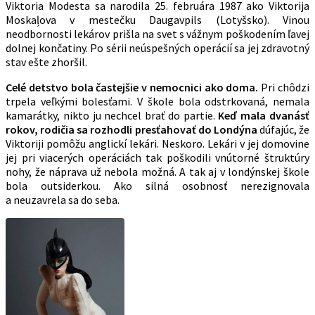
Viktoria Modesta sa narodila 25. februára 1987 ako Viktorija
Moskaļova v mestečku Daugavpils (Lotyšsko). Vinou
neodbornosti lekárov prišla na svet s vážnym poškodením ľavej
dolnej končatiny. Po sérii neúspešných operácií sa jej zdravotný
stav ešte zhoršil.
Celé detstvo bola častejšie v nemocnici ako doma.
Pri chôdzi
trpela veľkými bolesťami. V škole bola odstrkovaná, nemala
kamarátky, nikto ju nechcel brať do partie.
Keď mala dvanásť
rokov, rodičia sa rozhodli presťahovať do Londýna
dúfajúc, že
Viktoriji pomôžu anglickí lekári. Neskoro. Lekári v jej domovine
jej pri viacerých operáciách tak poškodili vnútorné štruktúry
nohy, že náprava už nebola možná. A tak aj v londýnskej škole
bola outsiderkou. Ako silná osobnosť nerezignovala
a neuzavrela sa do seba.