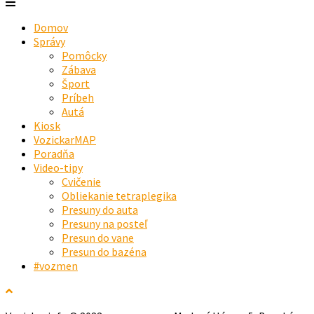
Domov
Správy
Pomôcky
Zábava
Šport
Príbeh
Autá
Kiosk
VozickarMAP
Poradňa
Video-tipy
Cvičenie
Obliekanie tetraplegika
Presuny do auta
Presuny na posteľ
Presun do vane
Presun do bazéna
#vozmen