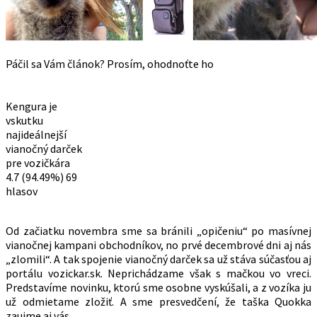
Páčil sa Vám článok? Prosím, ohodnoťte ho
Kengura je
vskutku
najideálnejší
vianočný darček
pre vozičkára
4.7
(94.49%)
69
hlasov
Od začiatku novembra sme sa bránili „opičeniu“ po masívnej
vianočnej kampani obchodníkov, no prvé decembrové dni aj nás
„zlomili“. A tak spojenie vianočný darček sa už stáva súčasťou aj
portálu vozickar.sk. Neprichádzame však s mačkou vo vreci.
Predstavíme novinku, ktorú sme osobne vyskúšali, a z vozíka ju
už odmietame zložiť. A sme presvedčení, že taška Quokka
zaujme aj vás.