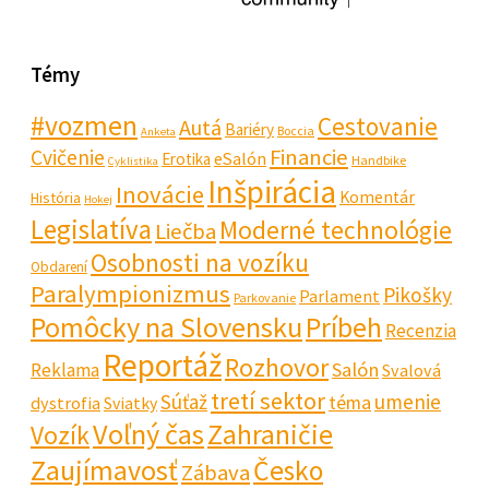
Témy
#vozmen
Cestovanie
Autá
Bariéry
Boccia
Anketa
Financie
Cvičenie
eSalón
Erotika
Handbike
Cyklistika
Inšpirácia
Inovácie
Komentár
História
Hokej
Legislatíva
Moderné technológie
Liečba
Osobnosti na vozíku
Obdarení
Paralympionizmus
Pikošky
Parlament
Parkovanie
Pomôcky na Slovensku
Príbeh
Recenzia
Reportáž
Rozhovor
Salón
Reklama
Svalová
tretí sektor
Súťaž
umenie
téma
dystrofia
Sviatky
Voľný čas
Zahraničie
Vozík
Zaujímavosť
Česko
Zábava