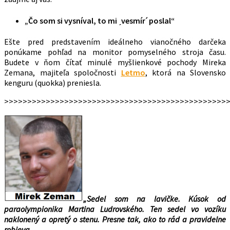
„Čo som si vysníval, to mi ˏvesmírˊ poslal“
Ešte pred predstavením ideálneho vianočného darčeka
ponúkame pohľad na monitor pomyselného stroja času.
Budete v ňom čítať minulé myšlienkové pochody Mireka
Zemana, majiteľa spoločnosti
Letmo
, ktorá na Slovensko
kenguru (quokka) preniesla.
>>>>>>>>>>>>>>>>>>>>>>>>>>>>>>>>>>>>>>>>>>>>>>>>
„Sedel som na lavičke. Kúsok od
paraolympionika Martina Ludrovského. Ten sedel vo vozíku
naklonený a opretý o stenu. Presne tak, ako to rád a pravidelne
robieva.