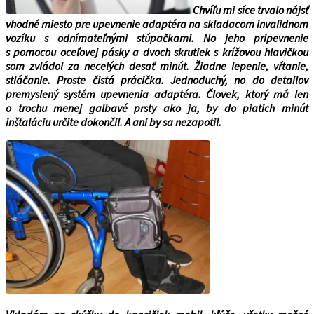
Chvíľu mi síce trvalo nájsť
vhodné miesto pre upevnenie adaptéra na skladacom invalidnom
vozíku s odnímateľnými stúpačkami. No jeho pripevnenie
s pomocou oceľovej pásky a dvoch skrutiek s krížovou hlavičkou
som zvládol za necelých desať minút. Žiadne lepenie, vŕtanie,
stláčanie. Proste čistá prácička. Jednoduchý, no do detailov
premyslený systém upevnenia adaptéra. Človek, ktorý má len
o trochu menej galbavé prsty ako ja, by do piatich minút
inštaláciu určite dokončil. A ani by sa nezapotil.