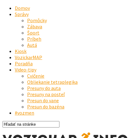
Domov
Správy
Pomôcky
Zábava
Šport
Príbeh
Autá
Kiosk
VozickarMAP
Poradňa
Video-tipy
Cvičenie
Obliekanie tetraplegika
Presuny do auta
Presuny na posteľ
Presun do vane
Presun do bazéna
#vozmen