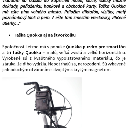
Vkladám na skúšku do kapsičiek mobil, kľúče, všetky možné
doklady, peňaženku, bankové a obchodné karty. Taška Quokka
má ešte plno voľného miesta. Priložím diktafón, vizitky, malý
poznámkový blok a pero. A ešte tam zmestím vreckovky, vlhčené
utierky…“
Taška Quokka aj na štvorkolku
Spoločnosť Letmo má v ponuke
Quokka puzdro pre smartfón
a
tri tašky Quokka
– malú, veľkú zvislú a veľkú horizontálnu.
Vyrobené sú z kvalitného vypolstrovaného materiálu, čo je
záruka, že dlho vydržia. Nepotrhajú sa, nerozoderú. Sú vybavené
jednoduchým otváraním s dvojitým skrytým magnetom.