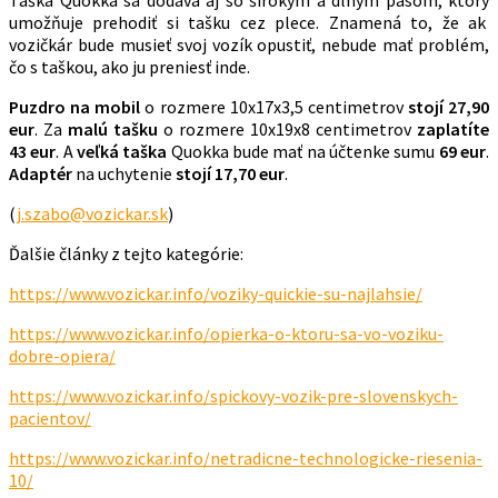
Taška Quokka sa dodáva aj so širokým a dlhým pásom, ktorý
umožňuje prehodiť si tašku cez plece. Znamená to, že ak
vozičkár bude musieť svoj vozík opustiť, nebude mať problém,
čo s taškou, ako ju preniesť inde.
Puzdro na mobil
o rozmere 10x17x3,5 centimetrov
stojí 27,90
eur
. Za
malú tašku
o rozmere 10x19x8 centimetrov
zaplatíte
43 eur
. A
veľká taška
Quokka bude mať na účtenke sumu
69 eur
.
Adaptér
na uchytenie
stojí 17,70 eur
.
(
j.szabo@vozickar.sk
)
Ďalšie články z tejto kategórie:
https://www.vozickar.info/voziky-quickie-su-najlahsie/
https://www.vozickar.info/opierka-o-ktoru-sa-vo-voziku-
dobre-opiera/
https://www.vozickar.info/spickovy-vozik-pre-slovenskych-
pacientov/
https://www.vozickar.info/netradicne-technologicke-riesenia-
10/