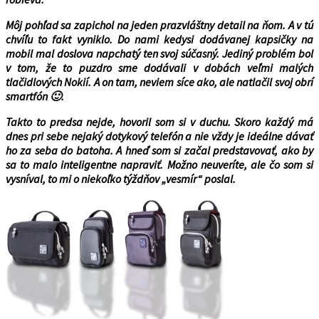
Môj pohľad sa zapichol na jeden prazvláštny detail na ňom. A v tú
chvíľu to fakt vyniklo. Do nami kedysi dodávanej kapsičky na
mobil mal doslova napchatý ten svoj súčasný. Jediný problém bol
v tom, že to puzdro sme dodávali v dobách veľmi malých
tlačidlových Nokií. A on tam, neviem síce ako, ale natlačil svoj obrí
smartfón
🙂
.
Takto to predsa nejde, hovoril som si v duchu. Skoro každý má
dnes pri sebe nejaký dotykový telefón a nie vždy je ideálne dávať
ho za seba do batoha. A hneď som si začal predstavovať, ako by
sa to malo inteligentne napraviť. Možno neuveríte, ale čo som si
vysníval, to mi o niekoľko týždňov „vesmír“ poslal.