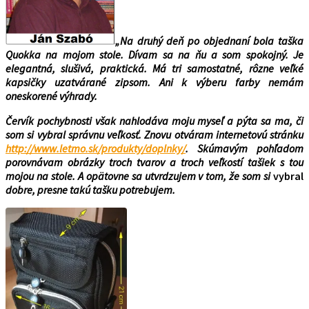
„Na druhý deň po objednaní
bola
taška
Quokka na mojom stole. Dívam sa na ňu a som spokojný. Je
elegantná, slušivá, praktická. Má tri samostatné, rôzne veľké
kapsičky uzatvárané zipsom. Ani k výberu farby nemám
oneskorené výhrady.
Červík pochybnosti však nahlodáva moju myseľ a pýta sa ma, či
som si vybral správnu veľkosť. Znovu otváram internetovú stránku
http://www.letmo.sk/produkty/doplnky/
. Skúmavým pohľadom
porovnávam obrázky troch tvarov a troch veľkostí tašiek s tou
mojou na stole. A opätovne sa utvrdzujem v tom, že som si
vybral
dobre, presne takú tašku potrebujem.