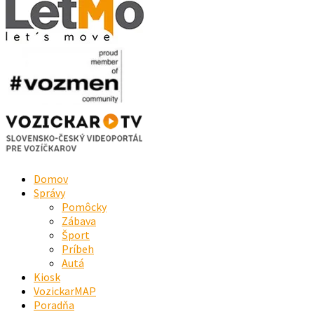
Domov
Správy
Pomôcky
Zábava
Šport
Príbeh
Autá
Kiosk
VozickarMAP
Poradňa