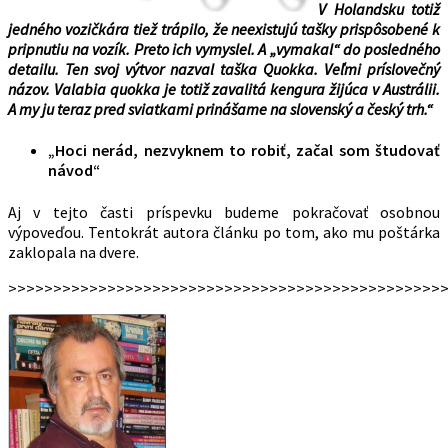
V Holandsku totiž
jedného vozičkára tiež trápilo, že neexistujú tašky prispôsobené k
pripnutiu na vozík. Preto ich vymyslel. A „vymakal“ do posledného
detailu. Ten svoj výtvor nazval taška Quokka. Veľmi príslovečný
názov. Valabia quokka je totiž zavalitá kengura žijúca v Austrálii.
A my ju teraz pred sviatkami prinášame na slovenský a český trh.“
„Hoci nerád, nezvyknem to robiť, začal som študovať
návod“
Aj v tejto časti príspevku budeme pokračovať osobnou
výpoveďou. Tentokrát autora článku po tom, ako mu poštárka
zaklopala na dvere.
>>>>>>>>>>>>>>>>>>>>>>>>>>>>>>>>>>>>>>>>>>>>>>>>