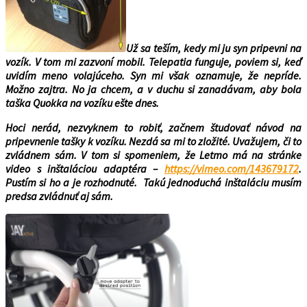
Už sa teším, kedy mi ju syn pripevni na
vozík. V tom mi zazvoní mobil. Telepatia funguje, poviem si, keď
uvidím meno volajúceho. Syn mi však oznamuje, že nepríde.
Možno zajtra. No ja chcem, a v duchu si zanadávam, aby bola
taška Quokka na vozíku ešte dnes.
Hoci nerád, nezvyknem to robiť, začnem študovať návod na
pripevnenie tašky k vozíku. Nezdá sa mi to zložité. Uvažujem, či to
zvládnem sám. V tom si spomeniem, že Letmo má na stránke
video s inštaláciou adaptéra –
https://vimeo.com/143679172
.
Pustím si ho a je rozhodnuté. Takú jednoduchá inštaláciu musím
predsa zvládnuť aj sám.