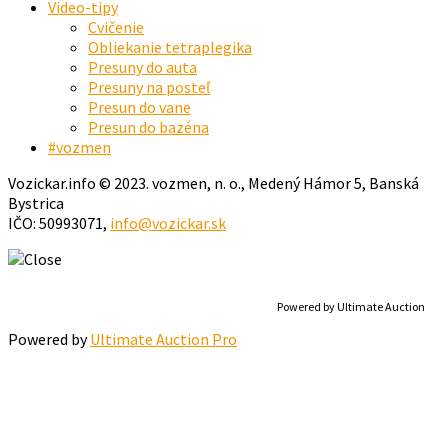
Video-tipy
Cvičenie
Obliekanie tetraplegika
Presuny do auta
Presuny na posteľ
Presun do vane
Presun do bazéna
#vozmen
Vozickar.info © 2023. vozmen, n. o., Medený Hámor 5, Banská
Bystrica
IČO: 50993071,
info@vozickar.sk
Powered by Ultimate Auction
Powered by
Ultimate Auction Pro