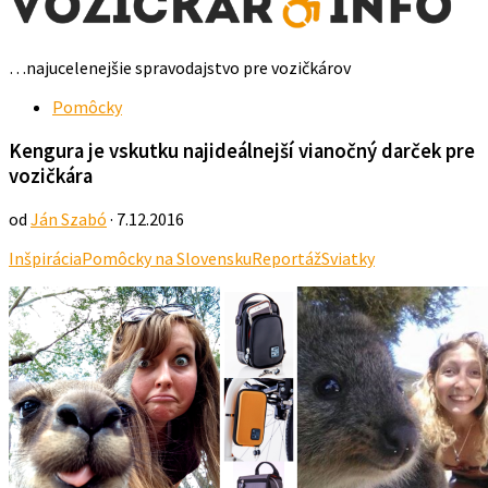
…najucelenejšie spravodajstvo pre vozičkárov
Pomôcky
Kengura je vskutku najideálnejší vianočný darček pre
vozičkára
od
Ján Szabó
· 7.12.2016
Inšpirácia
Pomôcky na Slovensku
Reportáž
Sviatky