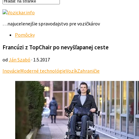
…najucelenejšie spravodajstvo pre vozičkárov
Pomôcky
Francúzi z TopChair po nevyšľapanej ceste
od
Ján Szabó
· 1.5.2017
Inovácie
Moderné technológie
Vozík
Zahraničie