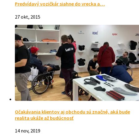
Predvídavý vozičkár siahne do vrecka a…
27 okt, 2015
Očakávania klientov aj obchodu sú značné, aká bude
realita ukáže až budúcnosť
14 nov, 2019