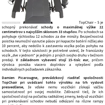
TopChair – S je
schopný prekonávať
schody o maximálnej výške 22
centimetrov s najvyšším sklonom 33 stupňov.
Po schodoch sa
pohybuje rýchlosťou 12 schodov za dve minúty. Bezpečnostná
poistka neumožní vysnutie pásov pri kapacite batérií nižšej ako
10 percent, aby nedošlo k zastaveniu vozíka počas pohybu na
schodoch. V tejto súvislosti je potrebné uviesť, že francúzsky
vozík „dve v jednom“ je jedným z prvých svojho druhu v bežnom
predaji.
V základnom vybavení stojí 15-tisíc eur
, pričom
výrobca ponúka viacero doplnkov a vylepšení podľa
individuálnych požiadaviek zákazníka.
Damien Picarougne, prevádzkový riaditeľ spoločnosti
TopChair pri uvádzaní tohto výrobku na trh vyslovil
presvedčenie
, že vďake nemu vozičkári získajú väčšiu
samostatnosť pri svojej mobilite. Zdôraznil tiež, že ich
spoločnosť stojí na počiatku radikálnej zmeny, kedy už vozičkári
pri prekonávaní schodov nebudú odkázaní na rôzne rampy