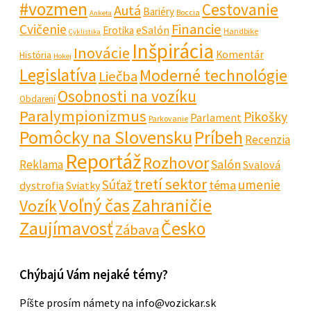
#vozmen
Cestovanie
Autá
Bariéry
Boccia
Anketa
Financie
Cvičenie
eSalón
Erotika
Handbike
Cyklistika
Inšpirácia
Inovácie
Komentár
História
Hokej
Legislatíva
Moderné technológie
Liečba
Osobnosti na vozíku
Obdarení
Paralympionizmus
Pikošky
Parlament
Parkovanie
Pomôcky na Slovensku
Príbeh
Recenzia
Reportáž
Rozhovor
Salón
Reklama
Svalová
tretí sektor
Súťaž
umenie
téma
dystrofia
Sviatky
Voľný čas
Zahraničie
Vozík
Zaujímavosť
Česko
Zábava
Chýbajú Vám nejaké témy?
Píšte prosím námety na info@vozickar.sk