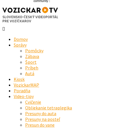
Domov
Správy
Pomôcky
Zábava
Šport
Príbeh
Autá
Kiosk
VozickarMAP
Poradňa
Video-tipy
Cvičenie
Obliekanie tetraplegika
Presuny do auta
Presuny na posteľ
Presun do vane