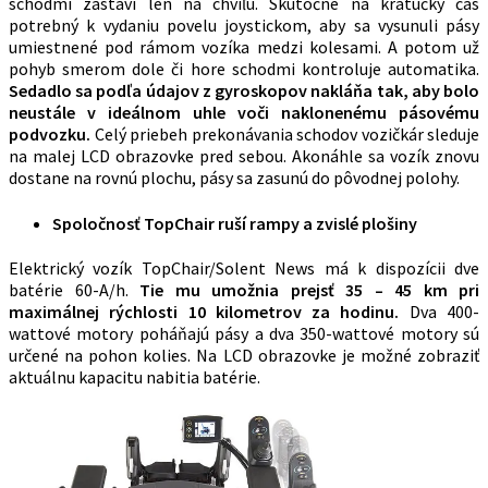
schodmi zastaví len na chvíľu. Skutočne na kratučký čas
potrebný k vydaniu povelu joystickom, aby sa vysunuli pásy
umiestnené pod rámom vozíka medzi kolesami. A potom už
pohyb smerom dole či hore schodmi kontroluje automatika.
Sedadlo sa podľa údajov z gyroskopov nakláňa tak, aby bolo
neustále v ideálnom uhle voči naklonenému pásovému
podvozku.
Celý priebeh prekonávania schodov vozičkár sleduje
na malej LCD obrazovke pred sebou. Akonáhle sa vozík znovu
dostane na rovnú plochu, pásy sa zasunú do pôvodnej polohy.
Spoločnosť TopChair ruší rampy a zvislé plošiny
Elektrický vozík TopChair/Solent News má k dispozícii dve
batérie 60-A/h.
Tie mu umožnia prejsť 35 – 45 km pri
maximálnej rýchlosti 10 kilometrov za hodinu.
Dva 400-
wattové motory poháňajú pásy a dva 350-wattové motory sú
určené na pohon kolies. Na LCD obrazovke je možné zobraziť
aktuálnu kapacitu nabitia batérie.