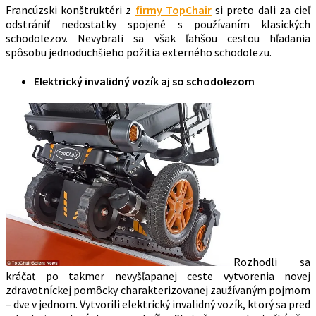
Francúzski konštruktéri z
firmy TopChair
si preto dali za cieľ
odstrániť nedostatky spojené s používaním klasických
schodolezov. Nevybrali sa však ľahšou cestou hľadania
spôsobu jednoduchšieho požitia externého schodolezu.
Elektrický invalidný vozík aj so schodolezom
Rozhodli sa
kráčať po takmer nevyšľapanej ceste vytvorenia novej
zdravotníckej pomôcky charakterizovanej zaužívaným pojmom
– dve v jednom. Vytvorili elektrický invalidný vozík, ktorý sa pred