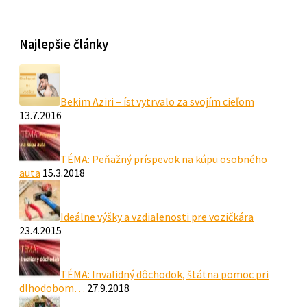
Najlepšie články
Bekim Aziri – ísť vytrvalo za svojím cieľom
13.7.2016
TÉMA: Peňažný príspevok na kúpu osobného
auta
15.3.2018
Ideálne výšky a vzdialenosti pre vozičkára
23.4.2015
TÉMA: Invalidný dôchodok, štátna pomoc pri
dlhodobom…
27.9.2018