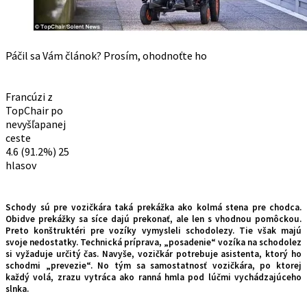
Páčil sa Vám článok? Prosím, ohodnoťte ho
Francúzi z
TopChair po
nevyšľapanej
ceste
4.6
(91.2%)
25
hlasov
Schody sú pre vozičkára taká prekážka ako kolmá stena pre chodca.
Obidve prekážky sa síce dajú prekonať, ale len s vhodnou pomôckou.
Preto
konštruktéri pre vozíky vymysleli schodolezy. Tie však majú
svoje nedostatky.
Technická príprava, „posadenie“ vozíka na schodolez
si vyžaduje určitý čas. Navyše, vozičkár potrebuje asistenta, ktorý ho
schodmi „prevezie“. No tým sa samostatnosť vozičkára, po ktorej
každý volá, zrazu vytráca ako ranná hmla pod lúčmi vychádzajúceho
slnka.