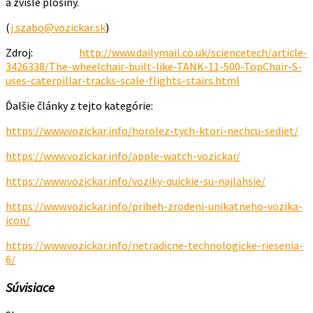
a zvislé plošiny.
(
j.szabo@vozickar.sk
)
Zdroj:
http://www.dailymail.co.uk/sciencetech/article-
3426338/The-wheelchair-built-like-TANK-11-500-TopChair-S-
uses-caterpillar-tracks-scale-flights-stairs.html
Ďalšie články z tejto kategórie:
https://www.vozickar.info/horolez-tych-ktori-nechcu-sediet/
https://www.vozickar.info/apple-watch-vozickar/
https://www.vozickar.info/voziky-quickie-su-najlahsie/
https://www.vozickar.info/pribeh-zrodeni-unikatneho-vozika-
icon/
https://www.vozickar.info/netradicne-technologicke-riesenia-
6/
Súvisiace