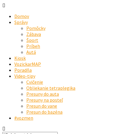
Domov
Správy
Pomôcky
Zábava
Šport
Príbeh
Autá
Kiosk
VozickarMAP
Poradňa
Video-tipy
Cvičenie
Obliekanie tetraplegika
Presuny do auta
Presuny na posteľ
Presun do vane
Presun do bazéna
#vozmen