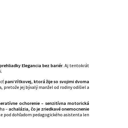
 prehliadky Elegancia bez bariér
. Aj tentokrát
i.
ôcť
pani Vítkovej, ktorá žije so svojimi dvoma
 pretože jej bývalý manžel od rodiny odišiel a
eratívne ochorenie – senzitívna motorická
cha –
achalázia, čo je zriedkavé onemocnenie
ole pod dohľadom pedagogického asistenta len