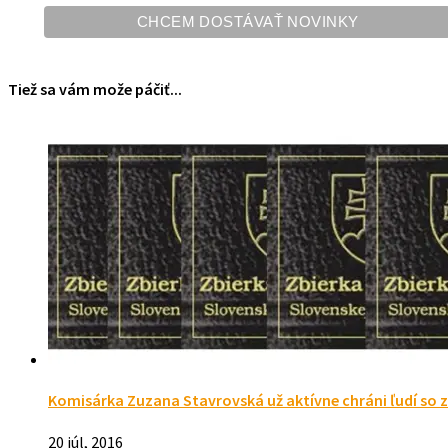
Tiež sa vám može páčiť...
Komisárka Zuzana Stavrovská už aktívne chráni ľudí so
20 júl, 2016