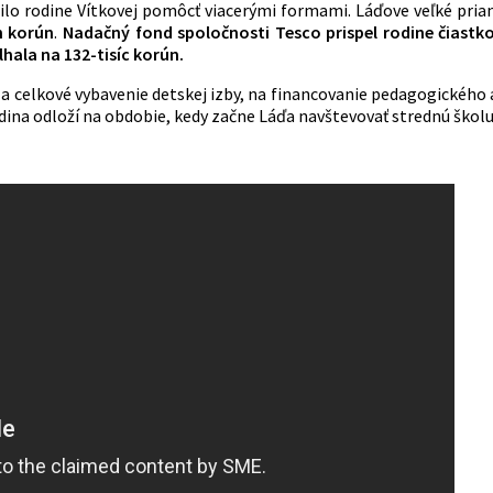
ilo rodine Vítkovej pomôcť viacerými formami. Láďove veľké pria
h korún
.
Nadačný fond spoločnosti Tesco prispel rodine čiastko
lhala na 132-tisíc korún.
a celkové vybavenie detskej izby, na financovanie pedagogického 
ina odloží na obdobie, kedy začne Láďa navštevovať strednú školu