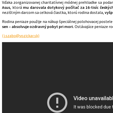
Vďaka zorganizovanej charitatívnej módnej prehliadke sa podar
Asus
, ktorá
mu
darovala dotykový počítač za 16-tisíc českýc
nezištným darcom sa celková čiastka, ktorú rodina dostala,
vyšp
Rodina peniaze použije na nákup špeciálnej polohovacej postele 
sen – absolvuje ozdravný pobyt pri mori.
Ostávajúce peniaze rod
(j.szabo@vozickar.sk)