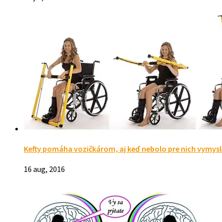
Kefty pomáha vozičkárom, aj keď nebolo pre nich vymys
16 aug, 2016