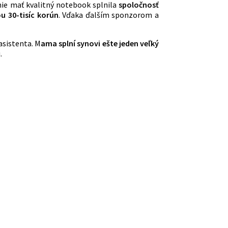
nie mať kvalitný notebook splnila
spoločnosť
u 30-tisíc korún
. Vďaka ďalším sponzorom a
asistenta. M
ama splní synovi ešte jeden veľký
.