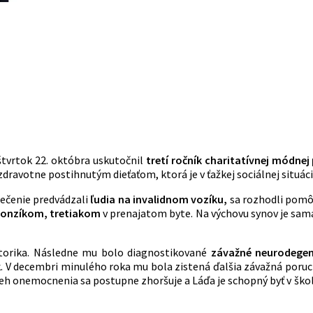
tvrtok 22. októbra uskutočnil
tretí ročník charitatívnej módnej
zdravotne postihnutým dieťaťom, ktorá je v ťažkej sociálnej situáci
ečenie predvádzali
ľudia na invalidnom vozíku,
sa rozhodli pom
Honzíkom, tretiakom
v prenajatom byte. Na výchovu synov je sama,
torika. Následne mu bolo diagnostikované
závažné neurodegen
k. V decembri minulého roka mu bola zistená ďalšia závažná poru
beh onemocnenia sa postupne zhoršuje a Láďa je schopný byť v šk