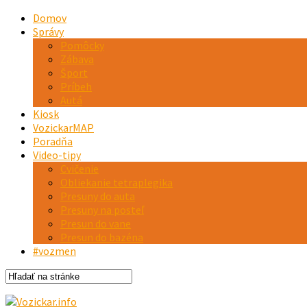
Domov
Správy
Pomôcky
Zábava
Šport
Príbeh
Autá
Kiosk
VozickarMAP
Poradňa
Video-tipy
Cvičenie
Obliekanie tetraplegika
Presuny do auta
Presuny na posteľ
Presun do vane
Presun do bazéna
#vozmen