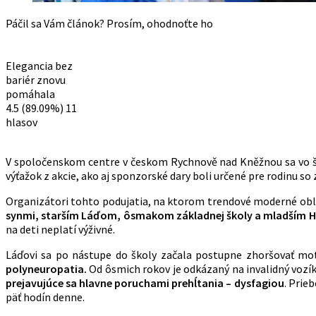
Páčil sa Vám článok? Prosím, ohodnoťte ho
Elegancia bez
bariér znovu
pomáhala
4.5
(89.09%)
11
hlasov
V spoločenskom centre v českom Rychnově nad Kněžnou sa vo š
výťažok z akcie, ako aj sponzorské dary boli určené pre rodinu so 
Organizátori tohto podujatia, na ktorom trendové moderné obl
synmi, starším Láďom, ôsmakom základnej školy a mladším 
na deti neplatí výživné.
Láďovi sa po nástupe do školy začala postupne zhoršovať mo
polyneuropatia.
Od ôsmich rokov je odkázaný na invalidný vozí
prejavujúce sa hlavne poruchami prehĺtania – dysfagiou
. Prie
päť hodín denne.