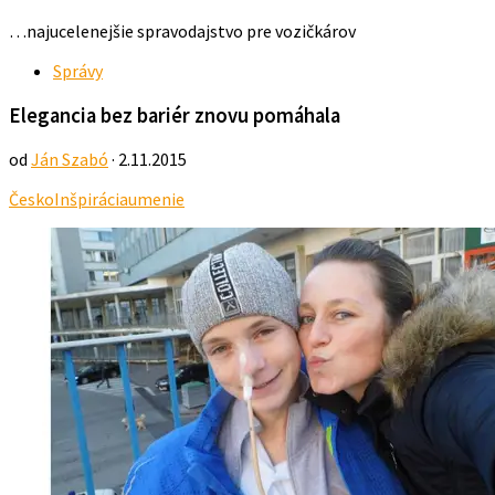
…najucelenejšie spravodajstvo pre vozičkárov
Správy
Elegancia bez bariér znovu pomáhala
od
Ján Szabó
· 2.11.2015
Česko
Inšpirácia
umenie