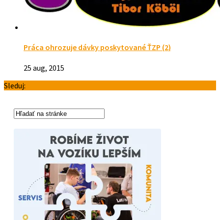
Práca ohrozuje dávky poskytované ŤZP (2)
25 aug, 2015
Sleduj: