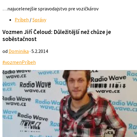
…najucelenejšie spravodajstvo pre vozičkárov
Príbeh
/
Správy
Vozmen Jiří Čeloud: Důležitější než chůze je
soběstačnost
od
Dominika
· 5.2.2014
#vozmen
Príbeh