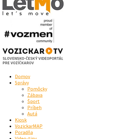
Domov
Správy
Pomôcky
Zábava
Šport
Príbeh
Autá
Kiosk
VozickarMAP
Poradňa
Video-tipy