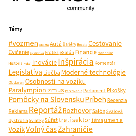
Témy
#vozmen
Cestovanie
Autá
Bariéry
Boccia
Anketa
Financie
Cvičenie
eSalón
Erotika
Handbike
Cyklistika
Inšpirácia
Inovácie
Komentár
História
Hokej
Legislatíva
Moderné technológie
Liečba
Osobnosti na vozíku
Obdarení
Paralympionizmus
Pikošky
Parlament
Parkovanie
Pomôcky na Slovensku
Príbeh
Recenzia
Reportáž
Rozhovor
Salón
Reklama
Svalová
tretí sektor
Súťaž
umenie
téma
dystrofia
Sviatky
Voľný čas
Zahraničie
Vozík