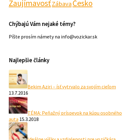
Zaujímavosť
Česko
Zábava
Chýbajú Vám nejaké témy?
Píšte prosím námety na info@vozickar.sk
Najlepšie články
Bekim Aziri – ísť vytrvalo za svojím cieľom
13.7.2016
TÉMA: Peňažný príspevok na kúpu osobného
auta
15.3.2018
Ideálne výšky a vzdialenosti pre vozičkára