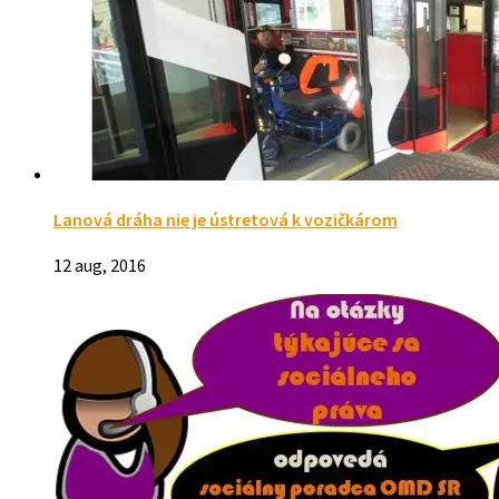
Lanová dráha nie je ústretová k vozičkárom
12 aug, 2016