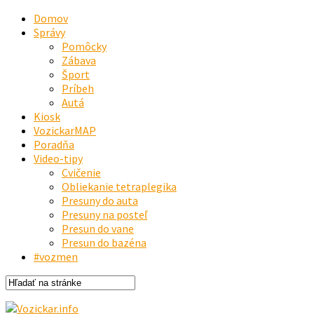
Domov
Správy
Pomôcky
Zábava
Šport
Príbeh
Autá
Kiosk
VozickarMAP
Poradňa
Video-tipy
Cvičenie
Obliekanie tetraplegika
Presuny do auta
Presuny na posteľ
Presun do vane
Presun do bazéna
#vozmen