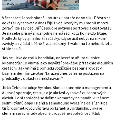
V šestnácti letech skončil po úrazu páteře na vozíku. Přesto se
dokázal vyhecovat a dnes žije život, který by mu mohli mnozí
zdraví lidé závidět. Jiří Čeloud je aktivní sportovec a cestovatel.
Je na sebe přísný a rozhodně nemá rád, když ho někdo lituje.
Podle Jirky byly nejhorší začátky, kdy se učil nebýt na nikom
závislý a zvládat běžné životní úkony. Trvalo mu to několik let a
stále se učí.
Jak se Jirka dostal k handbiku, na kterém už urazil tisíce
kilometrů? Co vnímá jako největší překážku při takhle dlouhých
cestách? Jak vnímá z pohledu vozíčkáře bezbariérovost v
běžném denním životě? Narážejí dnes tělesně postižení na
předsudky v oblasti zaměstnávání?
Jirka Čeloud studuje Vysokou školu ekonomie a managementu.
Aktivně sportuje, cestuje a je aktivní vyznavač outdoorových
aktivit. Loni společně se dvěma kamarády na handbiku během
sedmi týdnů objel Island a zanedlouho vyrazí na další zhruba
tisícikilometrovou výpravu po Izraeli a Jordánsku. Jirka je
členem správní rady obecně prospěšné společnosti Klub