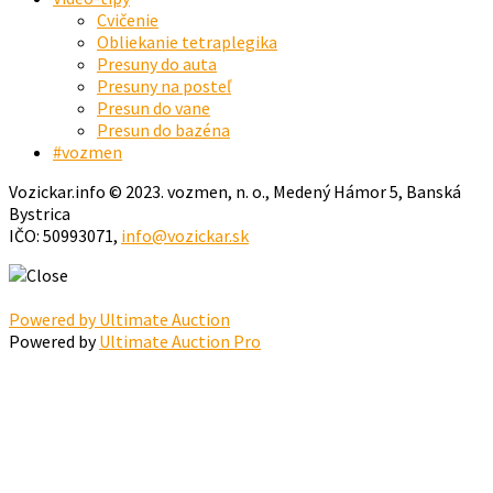
Cvičenie
Obliekanie tetraplegika
Presuny do auta
Presuny na posteľ
Presun do vane
Presun do bazéna
#vozmen
Vozickar.info © 2023. vozmen, n. o., Medený Hámor 5, Banská
Bystrica
IČO: 50993071,
info@vozickar.sk
Powered by Ultimate Auction
Powered by
Ultimate Auction Pro