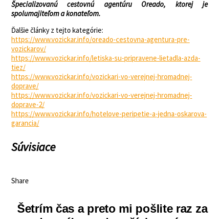
Špecializovanú cestovnú agentúru Oreado, ktorej je
spolumajiteľom a konateľom.
Ďalšie články z tejto kategórie:
https://www.vozickar.info/oreado-cestovna-agentura-pre-
vozickarov/
https://www.vozickar.info/letiska-su-pripravene-lietadla-azda-
tiez/
https://www.vozickar.info/vozickari-vo-verejnej-hromadnej-
doprave/
https://www.vozickar.info/vozickari-vo-verejnej-hromadnej-
doprave-2/
https://www.vozickar.info/hotelove-peripetie-a-jedna-oskarova-
garancia/
Súvisiace
Share
Šetrím čas a preto mi pošlite raz za