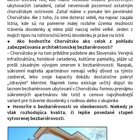
ubytovacích zariadení, zatiaľ nevenovali pozornosť ostatným
chorvátskym ostrovom. Zatiaľ máme v ponuke len pevninské
Chorvátsko. Ale z toho, čo sme doteraz videli, ma najviac zaujala
Istria, kde sú na pomerne malej rozlohe územia možnosti
trávenia dovolenky aj mimo pláž naozaj veľmi veľké. Jeden z
mojich tipov na tohtoročnú letnú dovolenku je práve na Istrii.
● Ako hodnotíte Chorvátsko ako celok z pohľadu
zabezpečovania architektonickej bezbariérovosti?
– Chorvátsko je na tom približne podobne ako Slovensko. Verejná
infraštruktúra, hotelové zariadenia, kultúrne pamiatky, pláže už
prešli zásadným vývojom smerom k bezbariérovosti. Naopak,
súkromní majitelia apartmánov nemajú veľký dôvod sa týmto
zaoberať, lebo svoje kapacity dokážu dostatočne pokryť
„zdravými“ klientmi. Napriek tomu existuje určitý dopyt do
lacnom bezbariérovom ubytovaní v Chorvátsku formou prenájmu
súkromných apartmánov. Ide totiž o cenovo najvýhodnejší
variant pre trávenie dovolenky s rodinou alebo v skupinke.
●
Hovoríte o bezbariérovosti vo všeobecnosti. Niekedy je
však rozhodujúca kvalita, či lepšie povedané stupeň
vytvorenej bezbariérovosti.