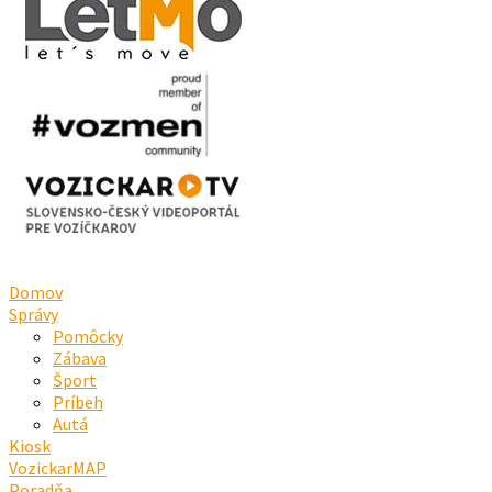
Domov
Správy
Pomôcky
Zábava
Šport
Príbeh
Autá
Kiosk
VozickarMAP
Poradňa