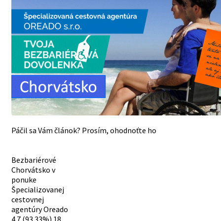
Páčil sa Vám článok? Prosím, ohodnoťte ho
Bezbariérové
Chorvátsko v
ponuke
Špecializovanej
cestovnej
agentúry Oreado
4.7
(93.33%)
18