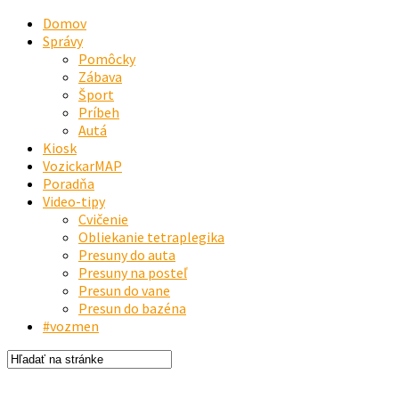
Domov
Správy
Pomôcky
Zábava
Šport
Príbeh
Autá
Kiosk
VozickarMAP
Poradňa
Video-tipy
Cvičenie
Obliekanie tetraplegika
Presuny do auta
Presuny na posteľ
Presun do vane
Presun do bazéna
#vozmen