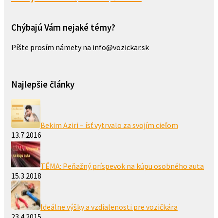
Chýbajú Vám nejaké témy?
Píšte prosím námety na info@vozickar.sk
Najlepšie články
Bekim Aziri – ísť vytrvalo za svojím cieľom
13.7.2016
TÉMA: Peňažný príspevok na kúpu osobného auta
15.3.2018
Ideálne výšky a vzdialenosti pre vozičkára
23.4.2015