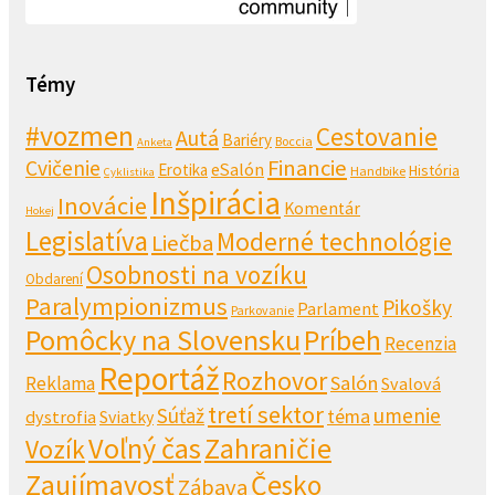
Témy
#vozmen
Cestovanie
Autá
Bariéry
Boccia
Anketa
Financie
Cvičenie
eSalón
Erotika
História
Handbike
Cyklistika
Inšpirácia
Inovácie
Komentár
Hokej
Legislatíva
Moderné technológie
Liečba
Osobnosti na vozíku
Obdarení
Paralympionizmus
Pikošky
Parlament
Parkovanie
Pomôcky na Slovensku
Príbeh
Recenzia
Reportáž
Rozhovor
Salón
Reklama
Svalová
tretí sektor
Súťaž
umenie
téma
dystrofia
Sviatky
Voľný čas
Zahraničie
Vozík
Zaujímavosť
Česko
Zábava