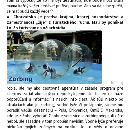
som si vypočul, že to má byť destinácia, kde bude môcť stará
mama každý večer sedávať pri živej hudbe. Ako sa dá zabezpečiť,
že hrať budú každý večer?
● Chorvátsko je predsa krajina, ktorej hospodárstvo a
zamestnanosť „žije“ z turistického ruchu. Mali by ponúkať
to, čo turistom na očiach vidia.
– To aj
robia, ale my ako cestovná agentúra v zásade program pre
klientov zatiaľ ako službu neposkytujeme. Je to len na báze
odporúčaní a informácií z našich info ciest. Ak túži niekto po
atrakciách ako je zorbing, vodné lyže či potápanie, vieme mu
poradiť väčšiu destináciu – Pula, Crikvenica, Omiš či Makarska,
kde je z čoho vyberať. Osobne som síce v zorbingovej guli ešte
nebol, ale zásadne v tom problém nevidím. Vodné lyže preferuje
niekoľko mojich známych na vozíku. Je to vždy o odvahe