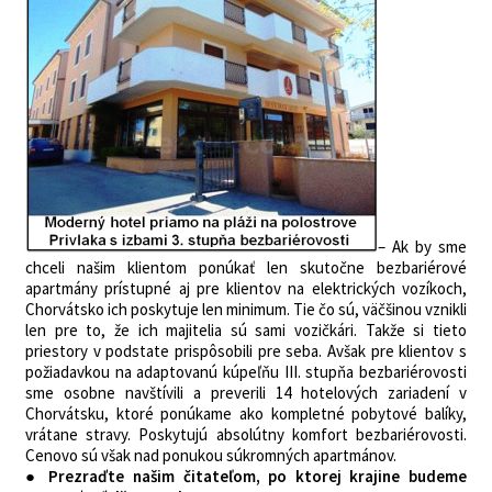
– Ak by sme
chceli našim klientom ponúkať len skutočne bezbariérové
apartmány prístupné aj pre klientov na elektrických vozíkoch,
Chorvátsko ich poskytuje len minimum. Tie čo sú, väčšinou vznikli
len pre to, že ich majitelia sú sami vozičkári. Takže si tieto
priestory v podstate prispôsobili pre seba. Avšak pre klientov s
požiadavkou na adaptovanú kúpeľňu III. stupňa bezbariérovosti
sme osobne navštívili a preverili 14 hotelových zariadení v
Chorvátsku, ktoré ponúkame ako kompletné pobytové balíky,
vrátane stravy. Poskytujú absolútny komfort bezbariérovosti.
Cenovo sú však nad ponukou súkromných apartmánov.
● Prezraďte našim čitateľom, po ktorej krajine budeme