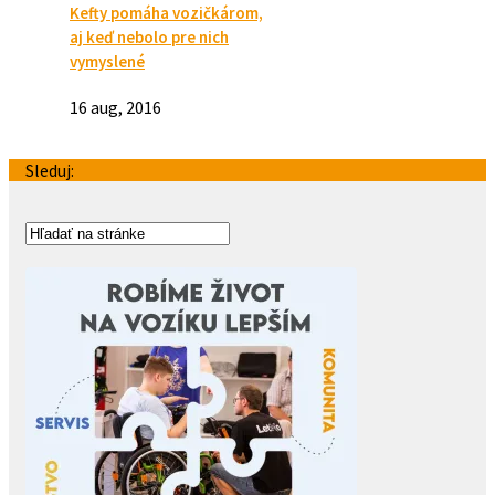
Kefty pomáha vozičkárom,
aj keď nebolo pre nich
vymyslené
16 aug, 2016
Sleduj: