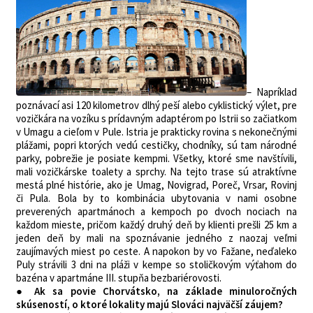
– Napríklad
poznávací asi 120 kilometrov dlhý peší alebo cyklistický výlet, pre
vozičkára na vozíku s prídavným adaptérom po Istrii so začiatkom
v Umagu a cieľom v Pule. Istria je prakticky rovina s nekonečnými
plážami, popri ktorých vedú cestičky, chodníky, sú tam národné
parky, pobrežie je posiate kempmi. Všetky, ktoré sme navštívili,
mali vozičkárske toalety a sprchy. Na tejto trase sú atraktívne
mestá plné histórie, ako je Umag, Novigrad, Poreč, Vrsar, Rovinj
či Pula. Bola by to kombinácia ubytovania v nami osobne
preverených apartmánoch a kempoch po dvoch nociach na
každom mieste, pričom každý druhý deň by klienti prešli 25 km a
jeden deň by mali na spoznávanie jedného z naozaj veľmi
zaujímavých miest po ceste. A napokon by vo Fažane, neďaleko
Puly strávili 3 dni na pláži v kempe so stoličkovým výťahom do
bazéna v apartmáne III. stupňa bezbariérovosti.
● Ak sa povie Chorvátsko, na základe minuloročných
skúseností, o ktoré lokality majú Slováci najväčší záujem?