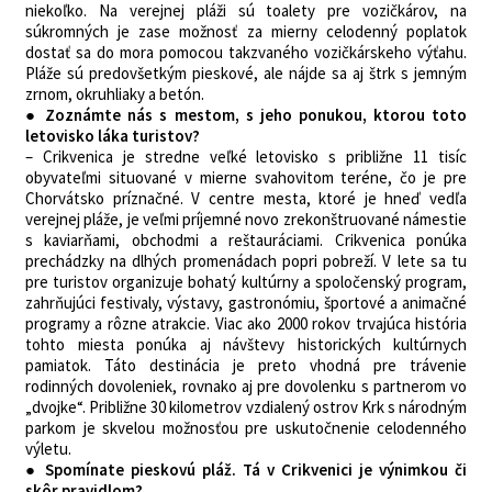
niekoľko. Na verejnej pláži sú toalety pre vozičkárov, na
súkromných je zase možnosť za mierny celodenný poplatok
dostať sa do mora pomocou takzvaného vozičkárskeho výťahu.
Pláže sú predovšetkým pieskové, ale nájde sa aj štrk s jemným
zrnom, okruhliaky a betón.
● Zoznámte nás s mestom, s jeho ponukou, ktorou toto
letovisko láka turistov?
– Crikvenica je stredne veľké letovisko s približne 11 tisíc
obyvateľmi situované v mierne svahovitom teréne, čo je pre
Chorvátsko príznačné. V centre mesta, ktoré je hneď vedľa
verejnej pláže, je veľmi príjemné novo zrekonštruované námestie
s kaviarňami, obchodmi a reštauráciami. Crikvenica ponúka
prechádzky na dlhých promenádach popri pobreží. V lete sa tu
pre turistov organizuje bohatý kultúrny a spoločenský program,
zahrňujúci festivaly, výstavy, gastronómiu, športové a animačné
programy a rôzne atrakcie. Viac ako 2000 rokov trvajúca história
tohto miesta ponúka aj návštevy historických kultúrnych
pamiatok. Táto destinácia je preto vhodná pre trávenie
rodinných dovoleniek, rovnako aj pre dovolenku s partnerom vo
„dvojke“. Približne 30 kilometrov vzdialený ostrov Krk s národným
parkom je skvelou možnosťou pre uskutočnenie celodenného
výletu.
● Spomínate pieskovú pláž. Tá v Crikvenici je výnimkou či
skôr pravidlom?