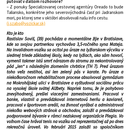
putovať
v ďalšom rozhovore?
– Z ponuky Špecializovanej cestovnej agentúry Oreado to bude
Taliansko, konkrétne jeho severovýchodná časť pri Jadranskom
mori, po ktorej sme v októbri absolvovali našu info cestu.
(j.szabo@vozickar.sk)
Kto je kto
Rastislav Soviš, (39) pochádza a momentálne žije v Bratislave,
kde so svojou partnerkou vychováva 3,5-ročného syna Mateja.
Na invalidnom vozíku sa ocitol po úraze na lyžiarskom výcviku v
siedmej triede základnej školy, kedy na lyžiach, ako sám hovorí,
vymenil takmer istú smrť nárazom do stromu za nekontrolovaný
pád „len“ s následným zlomením chrbtice (TH 7). Pred úrazom
toho veľa nestihol, asi len zelený pás v karate. Po úraze a
niekoľkoročnom rehabilitačnom procese absolvoval gymnázium
na Mokrohájskej ulici v Bratislave a vyštudoval sociálnu prácu
na vysokej škole svätej Alžbety. Napriek tomu, že je pohybovo
znevýhodnený, prešiel viacerými zamestnaniami. Pracoval v
banke, vlastnil a prevádzkoval internetovú herňu a kaviareň,
pracoval v športovom areáli, na živnosť vyrábal a administroval
niekoľko webových stránok a obchodov, založil a prevádzkoval
podporované bývanie v rámci neziskovej organizácie Plegia. Vo
voľnom čase hrával tenis na vozíku od reprezentačnej až po dnes
rekreačnú úroveň. Vo februári 2015 založil so spoločníkom