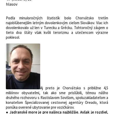
hlasov
Podľa minuloročných štatistík bolo Chorvátsko tretím
najobľúbenejším letným dovolenkovým cieľom Slovákov. Viac ich
dovolenkovalo už len v Turecku a Grécku. Tohtoročný záujem o
tieto dva štáty však kvôli terorizmu a utečencom výrazne
poklesol.
Aj preto je Chorvátsko s približne 4,5
miliónov obyvateľmi, tak ako sme prisľúbili, témou nášho
druhého rozhovoru s Rastislavom Sovišom, spoluzakladateľom a
konateľom Špecializovanej cestovnej agentúry Oreado, ktorá
ponúka overené ubytovanie pre vozičkárov.
● Jadranské more je pre našinca najbližšie. Avšak je rozdiel,