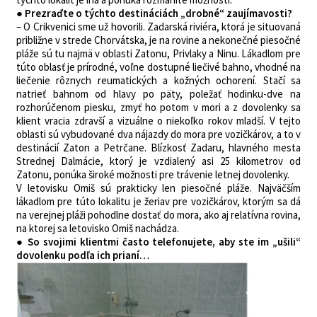
● Prezraďte o týchto destináciách „drobné“ zaujímavosti?
– O Crikvenici sme už hovorili. Zadarská riviéra, ktorá je situovaná
približne v strede Chorvátska, je na rovine a nekonečné piesočné
pláže sú tu najmä v oblasti Zatonu, Privlaky a Ninu. Lákadlom pre
túto oblasť je prírodné, voľne dostupné liečivé bahno, vhodné na
liečenie rôznych reumatických a kožných ochorení. Stačí sa
natrieť bahnom od hlavy po päty, poležať hodinku-dve na
rozhorúčenom piesku, zmyť ho potom v mori a z dovolenky sa
klient vracia zdravší a vizuálne o niekoľko rokov mladší. V tejto
oblasti sú vybudované dva nájazdy do mora pre vozičkárov, a to v
destinácií Zaton a Petrčane. Blízkosť Zadaru, hlavného mesta
Strednej Dalmácie, ktorý je vzdialený asi 25 kilometrov od
Zatonu, ponúka široké možnosti pre trávenie letnej dovolenky.
V letovisku Omiš sú prakticky len piesočné pláže. Najväčším
lákadlom pre túto lokalitu je žeriav pre vozičkárov, ktorým sa dá
na verejnej pláži pohodlne dostať do mora, ako aj relatívna rovina,
na ktorej sa letovisko Omiš nachádza.
● So svojimi klientmi často telefonujete, aby ste im „ušili“
dovolenku podľa ich prianí…