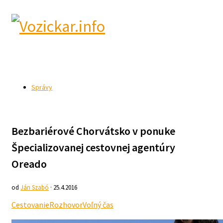
Správy
Bezbariérové Chorvátsko v ponuke
Špecializovanej cestovnej agentúry
Oreado
od
Ján Szabó
· 25.4.2016
Cestovanie
Rozhovor
Voľný čas