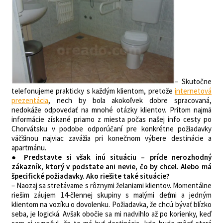
– Skutočne
telefonujeme prakticky s každým klientom, pretože
internetová
prezentácia
, nech by bola akokoľvek dobre spracovaná,
nedokáže odpovedať na mnohé otázky klientov. Pritom najmä
informácie získané priamo z miesta počas našej info cesty po
Chorvátsku v podobe odporúčaní pre konkrétne požiadavky
väčšinou najviac zavážia pri konečnom výbere destinácie a
apartmánu.
● Predstavte si však inú situáciu – príde nerozhodný
zákazník, ktorý v podstate ani nevie, čo by chcel. Alebo má
špecifické požiadavky. Ako riešite také situácie?
– Naozaj sa stretávame s rôznymi želaniami klientov. Momentálne
riešim záujem 14-člennej skupiny s malými deťmi a jedným
klientom na vozíku o dovolenku. Požiadavka, že chcú bývať blízko
seba, je logická. Avšak obočie sa mi nadvihlo až po korienky, keď