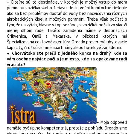
– Citeľne sú to destinácie, v ktorých je možný vstup do mora
pomocou vozičkárskeho žeriavu. Je to veľmi komfortné riešenie
ako sa bez problémov dostať do vody bez nacvičovania rôznych
akrobatických čísel a možných poranení. Treba však počítať s
tým, že na výťah, hlavne v top sezóne, si vozičkár počká vo viac či
menej dlhom rade. Takéto zariadenia máme v destináciách
Crikvenica, Omiš a Makarska, v blízkosti ktorých má
Špecializovaná cestovná agentúra Oreado preverené ubytovacie
kapacity, či už súkromné apartmány alebo hotelové zariadenia.
● Chorvátsko ste prešli z jedného konca na druhý. Kde sa
vám osobne najviac páči a je miesto, kde sa opakovane radi
vraciate?
– Moja odpoveď
nemôže byť úplne kompetentná, pretože z pohľadu Oreado sme
okrem ostrova Krk, kde máme niekoľko osobne preverených