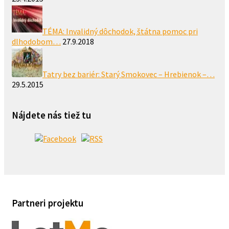
TÉMA: Invalidný dôchodok, štátna pomoc pri
dlhodobom…
27.9.2018
Tatry bez bariér: Starý Smokovec – Hrebienok –…
29.5.2015
Nájdete nás tiež tu
Partneri projektu