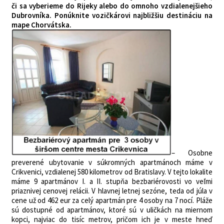
či sa vyberieme do Rijeky alebo do omnoho vzdialenejšieho
Dubrovníka. Ponúknite vozičkárovi najbližšiu destináciu na
mape Chorvátska.
– Osobne
preverené ubytovanie v súkromných apartmánoch máme v
Crikvenici, vzdialenej 580 kilometrov od Bratislavy. V tejto lokalite
máme 9 apartmánov I. a II. stupňa bezbariérovosti vo veľmi
priaznivej cenovej relácii. V hlavnej letnej sezóne, teda od júla v
cene už od 462 eur za celý apartmán pre 4 osoby na 7 nocí. Pláže
sú dostupné od apartmánov, ktoré sú v uličkách na miernom
kopci, najviac do tisíc metrov, pričom ich je v meste hneď