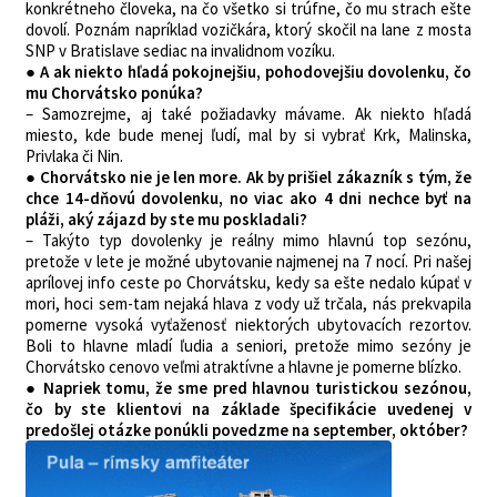
konkrétneho človeka, na čo všetko si trúfne, čo mu strach ešte
dovolí. Poznám napríklad vozičkára, ktorý skočil na lane z mosta
SNP v Bratislave sediac na invalidnom vozíku.
● A ak niekto hľadá pokojnejšiu, pohodovejšiu dovolenku, čo
mu Chorvátsko ponúka?
– Samozrejme, aj také požiadavky mávame. Ak niekto hľadá
miesto, kde bude menej ľudí, mal by si vybrať Krk, Malinska,
Privlaka či Nin.
● Chorvátsko nie je len more. Ak by prišiel zákazník s tým, že
chce 14-dňovú dovolenku, no viac ako 4 dni nechce byť na
pláži, aký zájazd by ste mu poskladali?
– Takýto typ dovolenky je reálny mimo hlavnú top sezónu,
pretože v lete je možné ubytovanie najmenej na 7 nocí. Pri našej
aprílovej info ceste po Chorvátsku, kedy sa ešte nedalo kúpať v
mori, hoci sem-tam nejaká hlava z vody už trčala, nás prekvapila
pomerne vysoká vyťaženosť niektorých ubytovacích rezortov.
Boli to hlavne mladí ľudia a seniori, pretože mimo sezóny je
Chorvátsko cenovo veľmi atraktívne a hlavne je pomerne blízko.
● Napriek tomu, že sme pred hlavnou turistickou sezónou,
čo by ste klientovi na základe špecifikácie uvedenej v
predošlej otázke ponúkli povedzme na september, október?