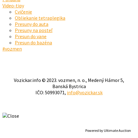
Video-tipy
Cvičenie
Obliekanie tetraplegika
Presuny do auta
Presuny na posteľ
Presun do vane
Presun do bazéna
#vozmen
Vozickar.info © 2023. vozmen, n. o., Medený Hámor 5,
Banská Bystrica
IČO: 50993071,
info@vozickar.sk
Powered by Ultimate Auction