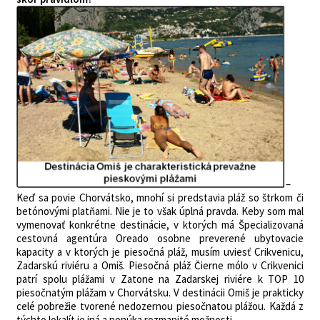
–
Keď sa povie Chorvátsko, mnohí si predstavia pláž so štrkom či
betónovými platňami. Nie je to však úplná pravda. Keby som mal
vymenovať konkrétne destinácie, v ktorých má Špecializovaná
cestovná agentúra Oreado osobne preverené ubytovacie
kapacity a v ktorých je piesočná pláž, musím uviesť Crikvenicu,
Zadarskú riviéru a Omiš. Piesočná pláž Čierne mólo v Crikvenici
patrí spolu plážami v Zatone na Zadarskej riviére k TOP 10
piesočnatým plážam v Chorvátsku. V destinácii Omiš je prakticky
celé pobrežie tvorené nedozernou piesočnatou plážou. Každá z
týchto lokalít je iná a ponúka rozmanité možnosti.