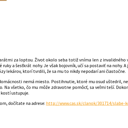
arátmi za loptou. Život okolo seba totiž vníma len z invalidného 
 ruky a šesťkrát nohy. Je však bojovník, učí sa postaviť na nohy. A
 lekárov, ktorí tvrdili, že sa mu to nikdy nepodarí ani čiastočne.
 domácnosti nemá miesto. Postihnutie, ktoré mu osud uštedril, neb
tvo. Na všetko, čo mu môže zdravotne pomôcť, sa veľmi teší. Dokon
 kostí ustupuje.
pom, dočítate na adrese:
http://www.cas.sk/clanok/301714/slabe-ko