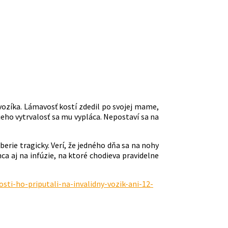
vozíka. Lámavosť kostí zdedil po svojej mame,
 jeho vytrvalosť sa mu vypláca. Nepostaví sa na
erie tragicky. Verí, že jedného dňa sa na nohy
ca aj na infúzie, na ktoré chodieva pravidelne
sti-ho-priputali-na-invalidny-vozik-ani-12-