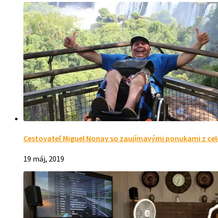
Cestovateľ Miguel Nonay so zaujímavými ponukami z cel
19 máj, 2019