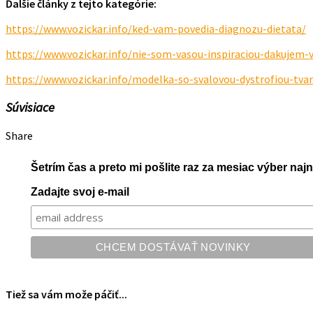
Ďalšie články z tejto kategórie:
https://www.vozickar.info/ked-vam-povedia-diagnozu-dietata/
https://www.vozickar.info/nie-som-vasou-inspiraciou-dakujem
https://www.vozickar.info/modelka-so-svalovou-dystrofiou-tva
Súvisiace
Share
Šetrím čas a preto mi pošlite raz za mesiac výber na
Zadajte svoj e-mail
Tiež sa vám može páčiť...