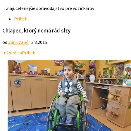
…najucelenejšie spravodajstvo pre vozičkárov
Príbeh
Chlapec, ktorý nemá rád slzy
od
Ján Szabó
· 3.8.2015
Inšpirácia
Príbeh