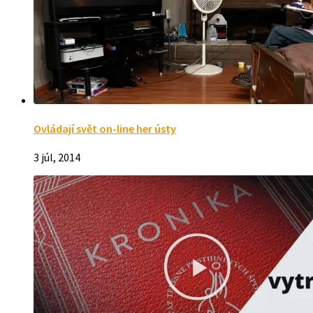
Ovládají svět on-line her ústy
3 júl, 2014