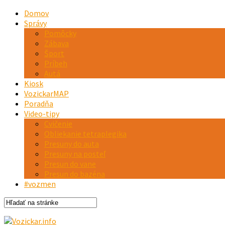
Domov
Správy
Pomôcky
Zábava
Šport
Príbeh
Autá
Kiosk
VozickarMAP
Poradňa
Video-tipy
Cvičenie
Obliekanie tetraplegika
Presuny do auta
Presuny na posteľ
Presun do vane
Presun do bazéna
#vozmen