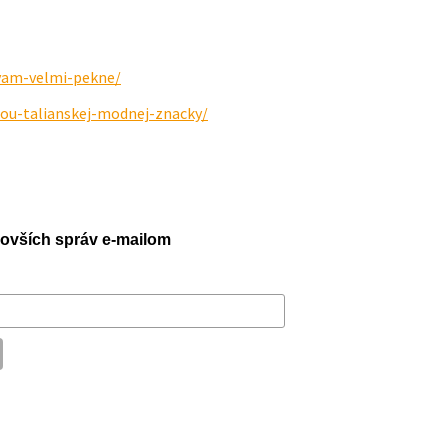
-vam-velmi-pekne/
rou-talianskej-modnej-znacky/
jnovších správ e-mailom