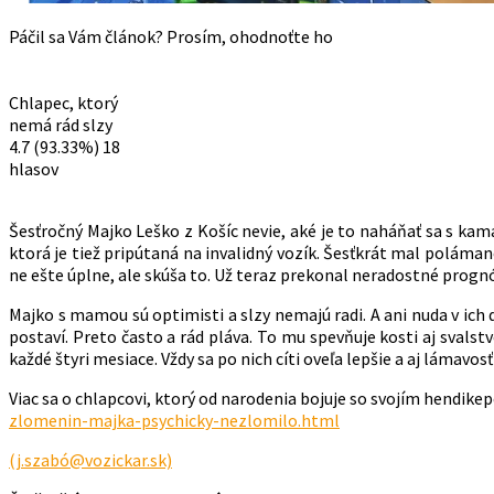
Páčil sa Vám článok? Prosím, ohodnoťte ho
Chlapec, ktorý
nemá rád slzy
4.7
(93.33%)
18
hlasov
Šesťročný Majko Leško z Košíc nevie, aké je to naháňať sa s kam
ktorá je tiež pripútaná na invalidný vozík. Šesťkrát mal polámané
ne ešte úplne, ale skúša to. Už teraz prekonal neradostné prognózy
Majko s mamou sú optimisti a slzy nemajú radi. A ani nuda v ich
postaví. Preto často a rád pláva. To mu spevňuje kosti aj svals
každé štyri mesiace. Vždy sa po nich cíti oveľa lepšie a aj lámavosť
Viac sa o chlapcovi, ktorý od narodenia bojuje so svojím hendike
zlomenin-majka-psychicky-nezlomilo.html
(j.szabó@vozickar.sk)