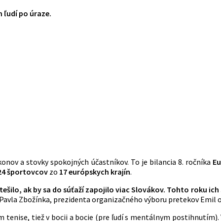
 ľudí po úraze.
onov a stovky spokojných účastníkov. To je bilancia 8. ročníka
Eu
24 športovcov
zo
17
európskych
krajín
.
šilo, ak by sa do súťaží zapojilo viac Slovákov. Tohto roku ich 
 Pavla Zbožínka, prezidenta organizačného výboru pretekov Emil 
om tenise, tiež v bocii a bocie (pre ľudí s mentálnym postihnutím).