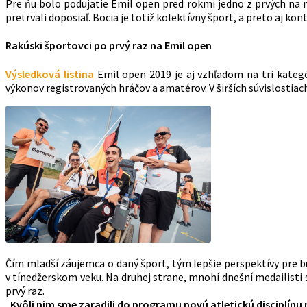
Pre ňu bolo podujatie Emil open pred rokmi jedno z prvých na 
pretrvali doposiaľ. Bocia je totiž kolektívny šport, a preto aj ko
Rakúski športovci po prvý raz na Emil open
Výsledková listina
Emil open 2019 je aj vzhľadom na tri kategór
výkonov registrovaných hráčov a amatérov. V širších súvislostia
Čím mladší záujemca o daný šport, tým lepšie perspektívy pre 
v tínedžerskom veku. Na druhej strane, mnohí dnešní medailisti s
prvý raz.
„Kvôli nim sme zaradili do programu novú atletickú disciplínu 