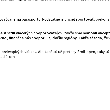
venovať danému parašportu. Podstatné je
chcieť
športovať,
prekonáv
e stratili viacerých podporovateľov, takže sme nemohli akcepto
no, finančne nás podporili aj ďalšie regióny. Takže zásada, ž
 prekvapivých víťazov. Ale také sú už preteky Emil open, taký u
 atlétom.