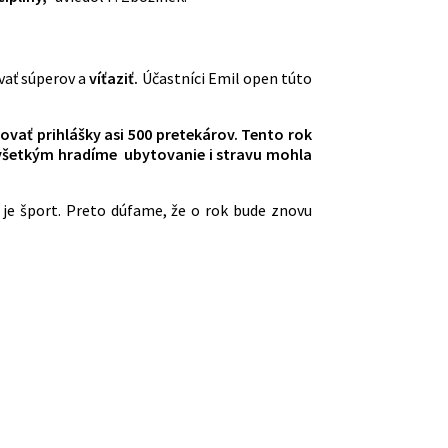
ať súperov a
víťaziť.
Účastníci Emil open túto
vať prihlášky asi 500 pretekárov. Tento rok
e všetkým hradíme ubytovanie i stravu mohla
ž je šport. Preto dúfame, že o rok bude znovu