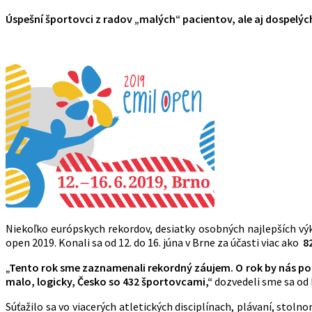
Úspešní športovci z radov „malých“ pacientov, ale aj dospelých
Niekoľko európskych rekordov, desiatky osobných najlepších výk
open 2019. Konali sa od 12. do 16. júna v Brne za účasti viac ako
8
„Tento rok sme zaznamenali rekordný záujem. O rok by nás pote
malo, logicky, Česko so 432 športovcami,“
dozvedeli sme sa od
Súťažilo sa vo viacerých atletických disciplínach, plávaní, stoln