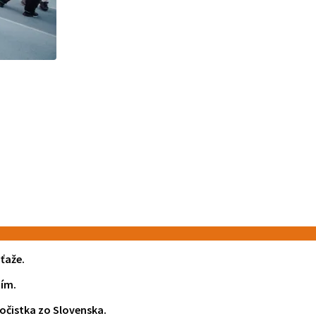
úťaže.
tím.
očistka zo Slovenska.