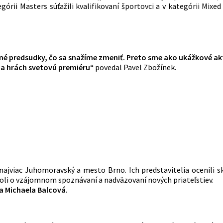
órii Masters súťažili kvalifikovaní športovci a v kategórii Mixed
 predsudky, čo sa snažíme zmeniť. Preto sme ako ukážkové akt
na hrách svetovú premiéru“
povedal Pavel Zbožínek.
 najviac Juhomoravský a mesto Brno. Ich predstavitelia ocenili sk
oli o vzájomnom spoznávaní a nadväzovaní nových priateľstiev.
a
Michaela
Balcová.