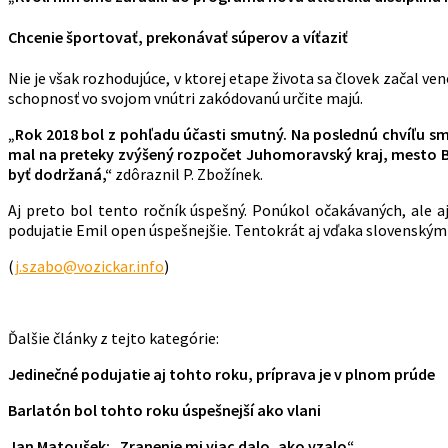
Chcenie športovať, prekonávať súperov a víťaziť
Nie je však rozhodujúce, v ktorej etape života sa človek začal 
schopnosť vo svojom vnútri zakódovanú určite majú.
„Rok 2018 bol z pohľadu účasti smutný. Na poslednú chvíľu sm
mal na preteky zvýšený rozpočet Juhomoravský kraj, mesto Br
byť dodržaná,“
zdôraznil P. Zbožínek.
Aj preto bol tento ročník úspešný. Ponúkol očakávaných, ale aj
podujatie Emil open úspešnejšie. Tentokrát aj vďaka slovenským
(
j.szabo@vozickar.info
)
Ďalšie články z tejto kategórie:
Jedinečné podujatie aj tohto roku, príprava je v plnom prúde
Barlatón bol tohto roku úspešnejší ako vlani
Jan Matoušek: „Zranenie mi viac dalo, ako vzalo“