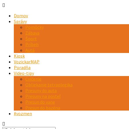
Domov
Správy
Pomôcky
Zábava
Šport
Príbeh
Autá
Kiosk
VozickarMAP
Poradňa
Video-tipy
Cvičenie
Obliekanie tetraplegika
Presuny do auta
Presuny na posteľ
Presun do vane
Presun do bazéna
#vozmen