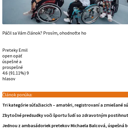
Páčil sa Vám článok? Prosím, ohodnoťte ho
Preteky Emil
open opäť
úspešné a
prospešné
4.6
(91.11%)
9
hlasov
Článok ponúka:
Tri kategórie súťažiacich – amatéri, registrovaní a zmiešané s
Zbytočné predsudky voči športu ľudí so zdravotným postihnu
Jednou z ambasádoriek pretekov Michaela Balcová, úspešná b