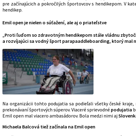
pre začínajúcich a pokročilých športovcov s hendikepom. V kateg
hendikep.
Emil open je nielen o súťažení, ale aj o priateľstve
„Proti ľuďom so zdravotným hendikepom stále vládnu zbytočné
a rozvíjajúci sa vodný šport parapaaddleboarding, ktorý mal 
Na organizácii tohto podujatia sa podieľali všetky české kraje,
prekonávaní športových súperov. Viaceré sprievodné
podujatia
b
Emil open mal viacero ambasádorov. Bola medzi nimi aj
Slovenk
Michaela Balcová tiež začínala na Emil open