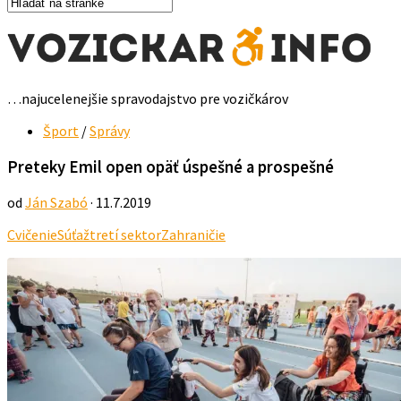
…najucelenejšie spravodajstvo pre vozičkárov
Šport
/
Správy
Preteky Emil open opäť úspešné a prospešné
od
Ján Szabó
· 11.7.2019
Cvičenie
Súťaž
tretí sektor
Zahraničie