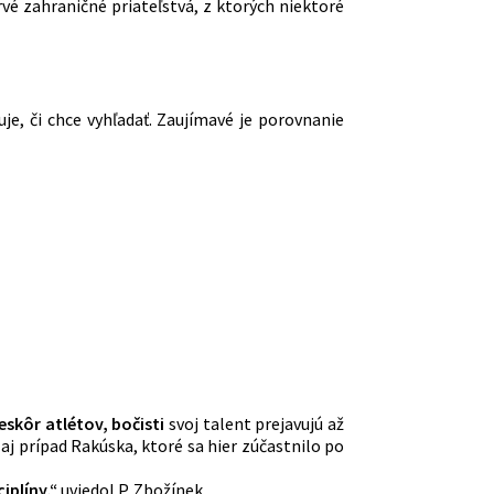
é zahraničné priateľstvá, z ktorých niektoré
je, či chce vyhľadať. Zaujímavé je porovnanie
eskôr atlétov, bočisti
svoj talent prejavujú až
aj prípad Rakúska, ktoré sa hier zúčastnilo po
iplíny,“
uviedol P. Zbožínek.