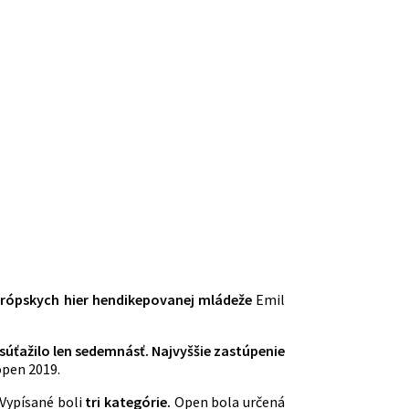
rópskych
hier
hendikepovanej
mládeže
Emil
súťažilo len sedemnásť. Najvyššie zastúpenie
open 2019.
 Vypísané boli
tri
kategórie.
Open bola určená