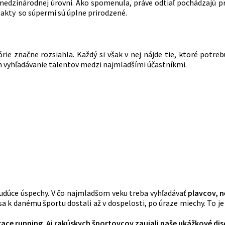
medzinárodnej úrovni. Ako spomenula, práve odtiaľ pochádzajú prv
ntakty so súpermi sú úplne prirodzené.
ie značne rozsiahla. Každý si však v nej nájde tie, ktoré potrebu
ch vyhľadávanie talentov medzi najmladšími účastníkmi.
budúce úspechy. V čo najmladšom veku treba vyhľadávať
plavcov,
n
a k danému športu dostali až v dospelosti, po úraze miechy. To je 
race running. Aj rakúskych športovcov zaujali naše ukážkové disc