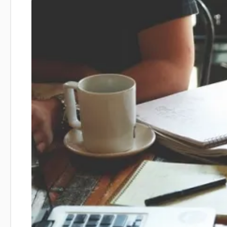
PORADŇA
VIDEO-TIPY
Cvičenie
Obliekanie tetraplegika
Presuny do auta
Presuny na posteľ
Presun do vane
Presun do bazéna
#VOZMEN