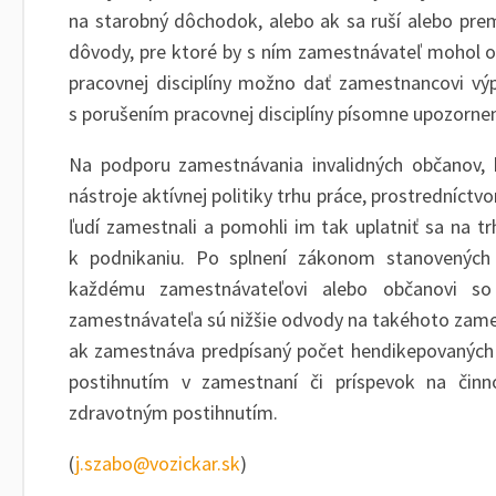
na starobný dôchodok, alebo ak sa ruší alebo pre
dôvody, pre ktoré by s ním zamestnávateľ mohol o
pracovnej disciplíny možno dať zamestnancovi výp
s porušením pracovnej disciplíny písomne upozorn
Na podporu zamestnávania invalidných občanov, k
nástroje aktívnej politiky trhu práce, prostredníct
ľudí zamestnali a pomohli im tak uplatniť sa na 
k podnikaniu. Po splnení zákonom stanovených
každému zamestnávateľovi alebo občanovi so
zamestnávateľa sú nižšie odvody na takéhoto zame
ak zamestnáva predpísaný počet hendikepovaných 
postihnutím v zamestnaní či príspevok na činn
zdravotným postihnutím.
(
j.szabo@vozickar.sk
)