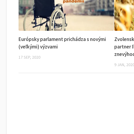
Európsky parlament prichádza s novými
Zvolensk
(veľkými) výzvami
partner 
znevýho
17 SEP, 2020
9 JAN, 202