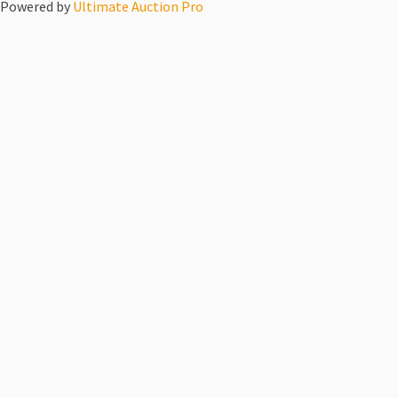
Powered by
Ultimate Auction Pro
Šport
Príbeh
Autá
KIOSK
VOZICKARMAP
PORADŇA
VIDEO-TIPY
Cvičenie
Obliekanie tetraplegika
Presuny do auta
Presuny na posteľ