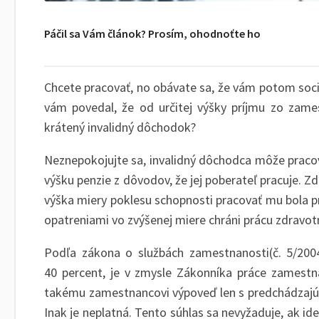
Páčil sa Vám článok? Prosím, ohodnoťte ho
Chcete pracovať, no obávate sa, že vám potom soci
vám povedal, že od určitej výšky príjmu zo zame
krátený invalidný dôchodok?
Neznepokojujte sa, invalidný dôchodca môže prac
výšku penzie z dôvodov, že jej poberateľ pracuje. 
výška miery poklesu schopnosti pracovať mu bola pr
opatreniami vo zvýšenej miere chráni prácu zdravot
Podľa zákona o službách zamestnanosti(č. 5/2004
40 percent, je v zmysle Zákonníka práce zames
takému zamestnancovi výpoveď len s predchádzajúci
Inak je neplatná. Tento súhlas sa nevyžaduje, ak i