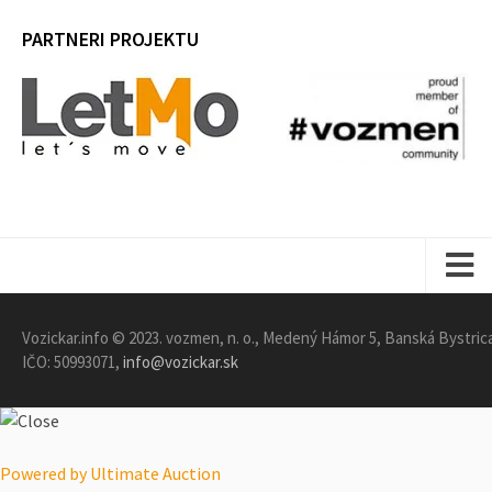
PARTNERI PROJEKTU
DOMOV
Vozickar.info © 2023. vozmen, n. o., Medený Hámor 5, Banská Bystric
IČO: 50993071,
info@vozickar.sk
SPRÁVY
Pomôcky
Powered by Ultimate Auction
Zábava