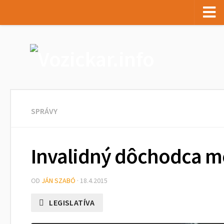
DOMOV
SPRÁVY
Pomôcky
Zábava
SPRÁVY
Šport
Príbeh
Invalidný dôchodca 
Autá
KIOSK
OD
JÁN SZABÓ
· 18.4.2015
LEGISLATÍVA
VOZICKARMAP