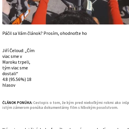
Páčil sa Vám článok? Prosím, ohodnoťte ho
Jiří Čeloud: „Čím
viac sme v
Maroku trpeli,
tým viac sme
dostali“
4.8
(95.56%)
18
hlasov
ČLÁNOK PONÚKA:
Cestopis o tom, že kým pred niekoľkými rokmi ako inšp
istým zámerom ponúka dokumentárny film s hlbokým posolstvom.