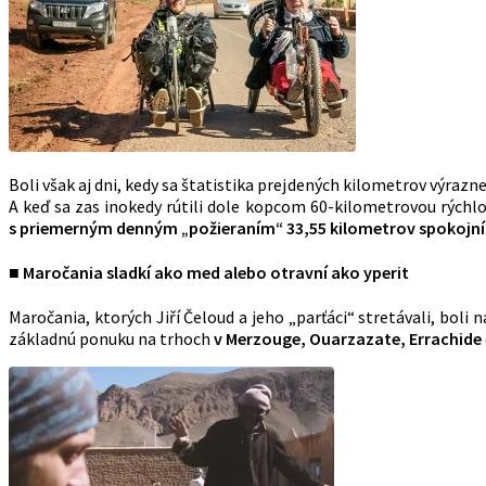
Boli však aj dni, kedy sa štatistika prejdených kilometrov výrazn
A keď sa zas inokedy rútili dole kopcom 60-kilometrovou rýchlo
s priemerným denným „požieraním“ 33,55 kilometrov spokojní
■ Maročania sladkí ako med alebo otravní ako yperit
Maročania, ktorých Jiří Čeloud a jeho „parťáci“ stretávali, boli 
základnú ponuku na trhoch
v Merzouge, Ouarzazate, Errachide č