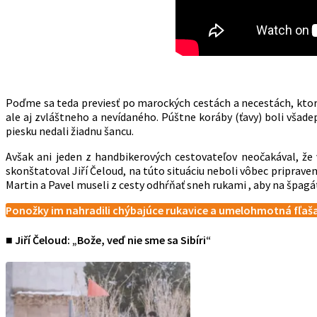
Poďme sa teda previesť po marockých cestách a necestách, ktor
ale aj zvláštneho a nevídaného. Púštne koráby (ťavy) boli všadep
piesku nedali žiadnu šancu.
Avšak ani jeden z handbikerových cestovateľov neočakával, že
skonštatoval Jiří Čeloud, na túto situáciu neboli vôbec priprav
Martin a Pavel museli z cesty odhŕňať sneh rukami , aby na špagá
Ponožky im nahradili chýbajúce rukavice a umelohmotná fľa
■ Jiří Čeloud: „Bože, veď nie sme sa Sibíri“