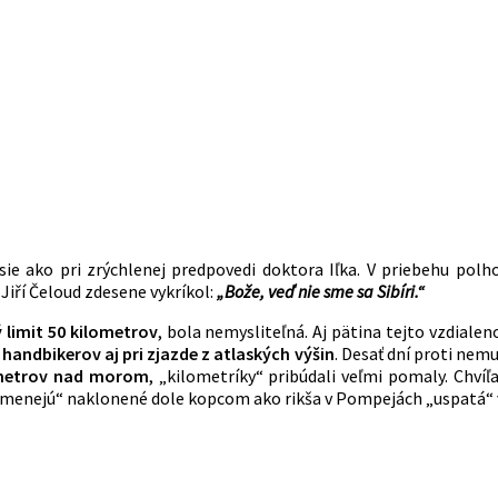
ie ako pri zrýchlenej predpovedi doktora Iľka. V priebehu polh
Jiří Čeloud zdesene vykríkol:
„Bože, veď nie sme sa Sibíri.“
limit 50 kilometrov
, bola nemysliteľná. Aj pätina tejto vzdialen
handbikerov aj pri zjazde z atlaských výšin
. Desať dní proti nem
3 metrov nad morom
, „kilometríky“ pribúdali veľmi pomaly. Chvíľ
e „skamenejú“ naklonené dole kopcom ako rikša v Pompejách „uspat