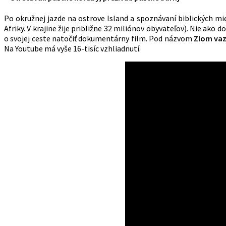
Po okružnej jazde na ostrove Island a spoznávaní biblických mie
Afriky. V krajine žije približne 32 miliónov obyvateľov). Nie ako 
o svojej ceste natočiť dokumentárny film. Pod názvom
Zlom va
Na Youtube má vyše 16-tisíc vzhliadnutí.