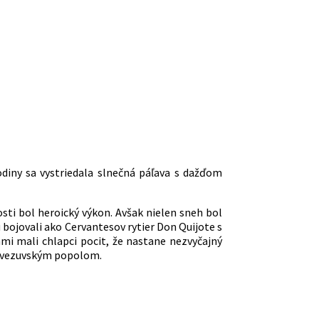
odiny sa vystriedala slnečná páľava s dažďom
osti bol heroický výkon. Avšak nielen sneh bol
u bojovali ako Cervantesov rytier Don Quijote s
ami mali chlapci pocit, že nastane nezvyčajný
á“ vezuvským popolom.