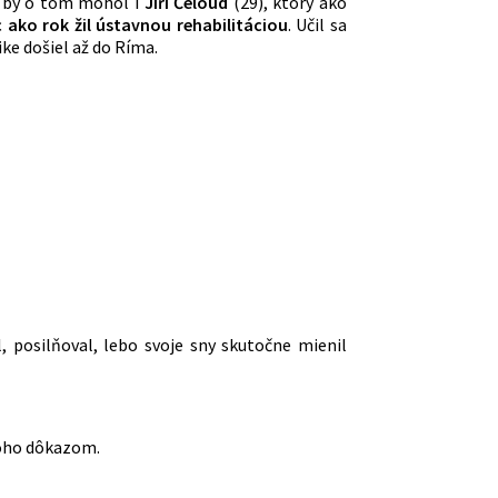
ať by o tom mohol i
Jiří Čeloud
(29), ktorý ako
c ako rok žil ústavnou rehabilitáciou
. Učil sa
ke došiel až do Ríma.
l, posilňoval, lebo svoje sny skutočne mienil
toho dôkazom.