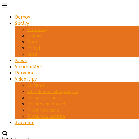
Domov
Správy
Pomôcky
Zábava
Šport
Príbeh
Autá
Kiosk
VozickarMAP
Poradňa
Video-tipy
Cvičenie
Obliekanie tetraplegika
Presuny do auta
Presuny na posteľ
Presun do vane
Presun do bazéna
#vozmen