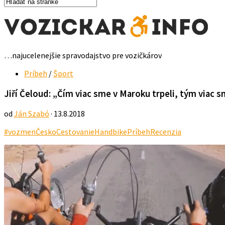
…najucelenejšie spravodajstvo pre vozičkárov
Príbeh
/
Šport
Jiří Čeloud: „Čím viac sme v Maroku trpeli, tým viac s
od
Ján Szabó
· 13.8.2018
#vozmen
Česko
Cestovanie
Handbike
Príbeh
Recenzia