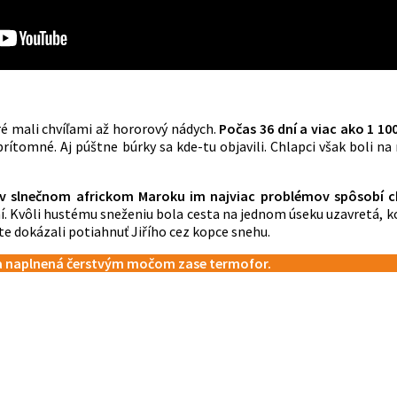
é mali chvíľami až hororový nádych.
Počas 36 dní a viac ako 1 10
rítomné. Aj púštne búrky sa kde-tu objavili. Chlapci však boli na
v slnečnom africkom Maroku im najviac problémov spôsobí c
ení. Kvôli hustému sneženiu bola cesta na jednom úseku uzavretá, 
te dokázali potiahnuť Jiřího cez kopce snehu.
ša naplnená čerstvým močom zase termofor.