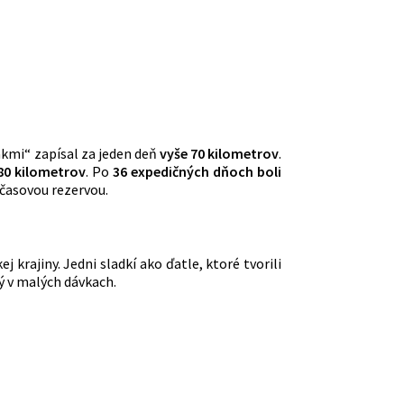
ťákmi“ zapísal za jeden deň
vyše 70 kilometrov
.
80 kilometrov
. Po
36 expedičných dňoch boli
 časovou rezervou.
 krajiny. Jedni sladkí ako ďatle, ktoré tvorili
ný v malých dávkach.