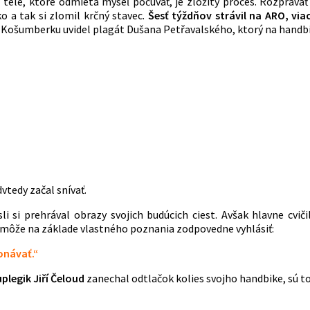
 tele, ktoré odmieta myseľ počúvať, je zložitý proces. Rozpráv
ko a tak si zlomil krčný stavec.
Šesť týždňov strávil na ARO, via
 v Košumberku uvidel plagát Dušana Petřavalského, ktorý na handbi
vtedy začal snívať.
i si prehrával obrazy svojich budúcich ciest. Avšak hlavne cviči
d môže na základe vlastného poznania zodpovedne vyhlásiť:
konávať.“
plegik Jiří Čeloud
zanechal odtlačok kolies svojho handbike, sú 