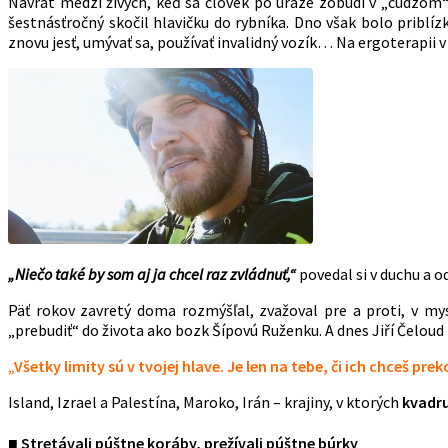
Návrat medzi živých, keď sa človek po úraze zobudí v „cudzom“
šestnásťročný skočil hlavičku do rybníka. Dno však bolo priblíz
znovu jesť, umývať sa, používať invalidný vozík… Na ergoterapii
„Niečo také by som aj ja chcel raz zvládnuť,“
povedal si v duchu a od
Päť rokov zavretý doma rozmýšľal, zvažoval pre a proti, v mysl
„prebudiť“ do života ako bozk Šípovú Ruženku. A dnes Jiří Čelou
„Všetky limity sú v tvojej hlave. Je len na tebe, či ich chceš pre
Island, Izrael a Palestína, Maroko, Irán – krajiny, v ktorých
kvadru
■ Stretávali púštne koráby, prežívali púštne búrky