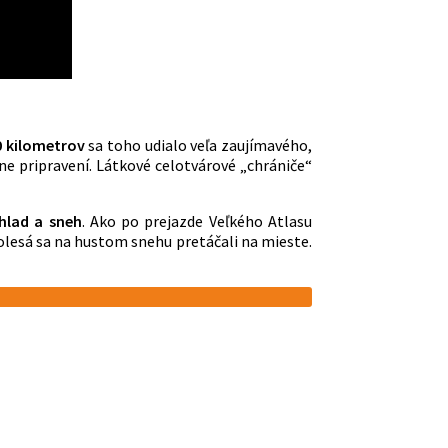
0 kilometrov
sa toho udialo veľa zaujímavého,
 ne pripravení. Látkové celotvárové „chrániče“
hlad a sneh
. Ako po prejazde Veľkého Atlasu
kolesá sa na hustom snehu pretáčali na mieste.