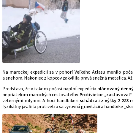
Na marockej expedícii sa v pohorí Veľkého Atlasu menilo počas
a snehom. Nakoniec z kopcov zakvílila pravá snežná metelica. Až 
Predstava, že v takom počasí naplní expedícia
plánovaný denný 
nepriateľom marockých cestovateľov.
Protivietor „zastavoval“ 
veternými mlynmi. A hoci handbikeri
schádzali z výšky 2 28
fyzikálny jav. Sila protivetra sa vyrovná gravitácii a handbik