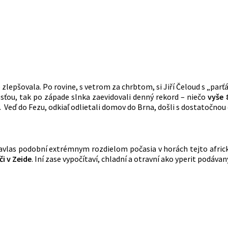
e zlepšovala. Po rovine, s vetrom za chrbtom, si Jiří Čeloud s „par
sťou, tak po západe slnka zaevidovali denný rekord – niečo
vyše 
. Veď do Fezu, odkiaľ odlietali domov do Brna, došli s dostatočnou
navlas podobní extrémnym rozdielom počasia v horách tejto africkej
i v Zeide
. Iní zase vypočítaví, chladní a otravní ako yperit podáva