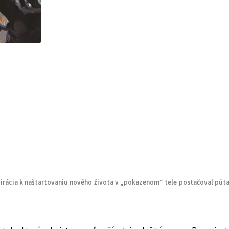
irácia k naštartovaniu nového života v „pokazenom“ tele postačoval pútavý