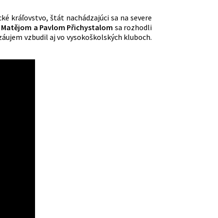
ké kráľovstvo, štát nachádzajúci sa na severe
 Matějom a Pavlom Přichystalom
sa rozhodli
záujem vzbudil aj vo vysokoškolských kluboch.