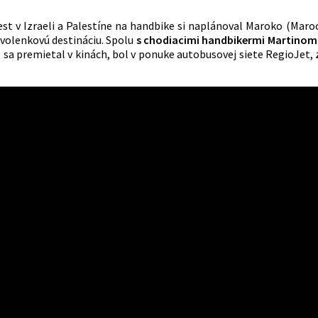
st v Izraeli a Palestíne na handbike si naplánoval Maroko (Maroc
dovolenkovú destináciu. Spolu
s chodiacimi handbikermi
Martinom
z
sa premietal v kinách, bol v ponuke autobusovej siete RegioJet, 