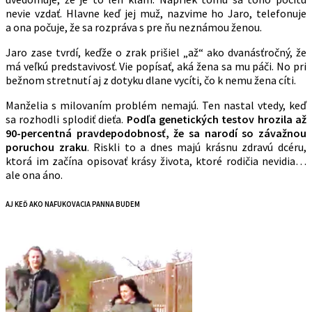
nevie vzdať. Hlavne keď jej muž, nazvime ho Jaro, telefonuje
a ona počuje, že sa rozpráva s pre ňu neznámou ženou.
Jaro zase tvrdí, keďže o zrak prišiel „až“ ako dvanásťročný, že
má veľkú predstavivosť. Vie popísať, aká žena sa mu páči. No pri
bežnom stretnutí aj z dotyku dlane vycíti, čo k nemu žena cíti.
Manželia s milovaním problém nemajú. Ten nastal vtedy, keď
sa rozhodli splodiť dieťa.
Podľa genetických testov hrozila až
90-percentná pravdepodobnosť, že sa narodí so závažnou
poruchou zraku
. Riskli to a dnes majú krásnu zdravú dcéru,
ktorá im začína opisovať krásy života, ktoré rodičia nevidia…
ale ona áno.
AJ KEĎ AKO NAFUKOVACIA PANNA BUDEM