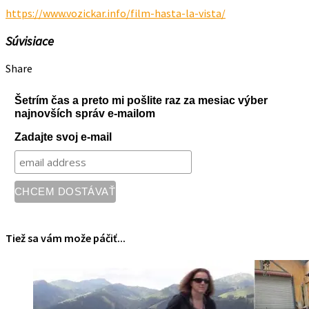
https://www.vozickar.info/film-hasta-la-vista/
Súvisiace
Share
Šetrím čas a preto mi pošlite raz za mesiac výber
najnovších správ e-mailom
Zadajte svoj e-mail
Tiež sa vám može páčiť...