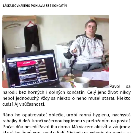
LÁSKA ROVNAKÉHO POHLAVIA BEZ KONČATÍN
Pavol sa
narodil bez horných i dolných končatín. Celý jeho život nikdy
nebol jednoduchý. Vždy sa niekto o neho musel starať. Niekto
cudzí. Aj v súčasnosti.
Ráno ho opatrovateľ oblečie, urobí rannú hygienu, nachystá
raňajky. A deň končí večernou hygienou s preložením na posteľ.
Počas dňa nesedí Pavol iba doma. Má viacero aktivít a záujmov,
ktoré ho ženú von, medzi ľudí. Niekedy sa vyberie do mesta aj