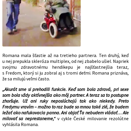
Romana mala šťastie až na tretieho partnera. Ten druhý, keď
u nej prepukla skleróza multiplex, od nej zbabelo ušiel. Napriek
svojmu zdravotnému hendikepu je najšťastnejšia teraz,
s Fredom, ktorý si ju zobral aj s tromi deťmi. Romana priznáva,
že sa milujú veľmi často.
„Akurát sme si prehodili funkcie. Keď som bola zdravá, pri sexe
som bola vždy aktívnejšia ako môj partner. A teraz sa to postupne
zhoršuje. Už ani ruky neposlúchajú tak ako niekedy. Preto
Fredymu vravím – možno to raz bude so mnou také zlé, že budem
ležať ako nafukovacia panna. Ani objať Ťa nebudem vládať… Ale
milovať sa neprestaneme,“
v cykle České milovanie rezolútne
vyhlásila Romana.