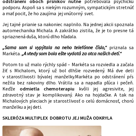
odstránení oboch prsníkov nutne
potrebovala psychickú
podporu. Aspoň sa s niekým rozumným, sympatickým stretnúť
a mať pocit, že ho zaujíma jej vnútorný svet.
Jej tajné prianie sa nakoniec naplnilo. Na jednej akcii spoznala
automechanika Michala. A zakrátko zistila, že je to presne tá
spriaznená duša, ktorú dlho hľadala.
„Sama som si vypýtala na neho telefónne číslo,“
priznala sa
Markéta.
„A vtedy som bola ešte vydatá za otca našich detí.“
Potom to už malo rýchly spád – Markéta sa rozviedla a začala
žiť s Michalom, ktorý už bol dlhšie rozvedený. Má dve deti
v starostlivosti bývalej manželky.Markéta po odstránení pŕs
nežila bez rakoviny dlho. Vrátila sa a napadla pľúca i pečeň.
Keďže
odmietla chemoterapiu
kvôli jej agresivite, jej
zdravotný stav je komplikovaný. Ako na hojdačke. A tak na
Michalových pleciach je starostlivosť o celú domácnosť, chorú
manželku a jej deti.
SKLERÓZA MULTIPLEX DOBROTU JEJ MUŽA
ODKRYLA