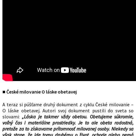
■ České milovanie O láske obetavej
A teraz si púšťame druhý dokument z cyklu České milovanie –
O láske obetavej. Autori svoj dokument pustili do sveta so
slovami:
„Láska je takmer vždy obetou. Obetujeme súkromie,
voľný čas i materiálne prostriedky. Je to ale obeta radostná,
pretože za to získavame prítomnosť milovanej osoby. Niekedy sa
však stane, že ide tomu druhému o život, ochorie alebo nemá