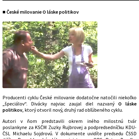
■ České milovanie O láske politikov
Producenti cyklu České milovanie dodatočne natočili niekoľko
„špeciálov“. Divácky najviac zaujal diel nazvaný
O láske
politikov
, ktorý otvoril nový, druhý rad obľúbeného cyklu.
Autori v ňom predstavili okrem iného milostnú tvár
poslankyne za KSČM Zuzky Rujbrovej a podpredsedníčku KDU-
ČSL Michaelu Sojdrovú. V dokumente uvidíte predsedu ČSSD