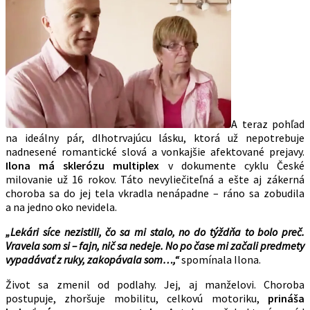
A teraz pohľad
na ideálny pár, dlhotrvajúcu lásku, ktorá už nepotrebuje
nadnesené romantické slová a vonkajšie afektované prejavy.
Ilona má sklerózu multiplex
v dokumente cyklu České
milovanie už 16 rokov. Táto nevyliečiteľná a ešte aj zákerná
choroba sa do jej tela vkradla nenápadne – ráno sa zobudila
a na jedno oko nevidela.
„Lekári síce nezistili, čo sa mi stalo, no do týždňa to bolo preč.
Vravela som si – fajn, nič sa nedeje. No po čase mi začali predmety
vypadávať z ruky, zakopávala som…,“
spomínala Ilona.
Život sa zmenil od podlahy. Jej, aj manželovi. Choroba
postupuje, zhoršuje mobilitu, celkovú motoriku,
prináša