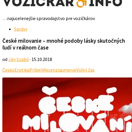
…najucelenejšie spravodajstvo pre vozičkárov
Správy
České milovanie – mnohé podoby lásky skutočných
ľudí v reálnom čase
od
Ján Szabó
· 15.10.2018
Česko
Erotika
Príbeh
Recenzia
umenie
Voľný čas