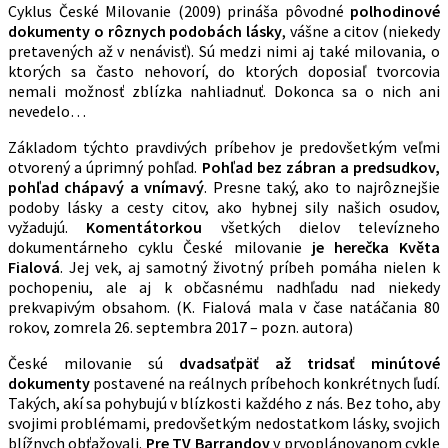
Cyklus České Milovanie (2009) prináša pôvodné
polhodinové
dokumenty o rôznych podobách lásky
, vášne a citov (niekedy
pretavených až v nenávisť). Sú medzi nimi aj také milovania, o
ktorých sa často nehovorí, do ktorých doposiaľ tvorcovia
nemali možnosť zblízka nahliadnuť. Dokonca sa o nich ani
nevedelo…
Základom týchto pravdivých príbehov je predovšetkým veľmi
otvorený a úprimný pohľad.
Pohľad bez zábran a predsudkov,
pohľad chápavý a vnímavý
. Presne taký, ako to najrôznejšie
podoby lásky a cesty citov, ako hybnej sily našich osudov,
vyžadujú.
Komentátorkou
všetkých dielov televízneho
dokumentárneho cyklu České milovanie
je herečka Květa
Fialová
. Jej vek, aj samotný životný príbeh pomáha nielen k
pochopeniu, ale aj k občasnému nadhľadu nad niekedy
prekvapivým obsahom. (K. Fialová mala v čase natáčania 80
rokov, zomrela 26. septembra 2017 – pozn. autora)
České milovanie sú
dvadsaťpäť až tridsať minútové
dokumenty
postavené na reálnych príbehoch konkrétnych ľudí.
Takých, akí sa pohybujú v blízkosti každého z nás. Bez toho, aby
svojimi problémami, predovšetkým nedostatkom lásky, svojich
blížnych obťažovali.
Pre TV Barrandov
v prvoplánovanom cykle