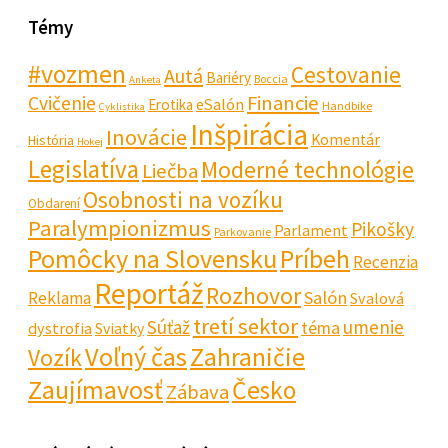
Témy
#vozmen
Cestovanie
Autá
Bariéry
Boccia
Anketa
Financie
Cvičenie
eSalón
Erotika
Handbike
Cyklistika
Inšpirácia
Inovácie
Komentár
História
Hokej
Legislatíva
Moderné technológie
Liečba
Osobnosti na vozíku
Obdarení
Paralympionizmus
Pikošky
Parlament
Parkovanie
Pomôcky na Slovensku
Príbeh
Recenzia
Reportáž
Rozhovor
Salón
Reklama
Svalová
tretí sektor
Súťaž
umenie
téma
dystrofia
Sviatky
Voľný čas
Zahraničie
Vozík
Zaujímavosť
Česko
Zábava