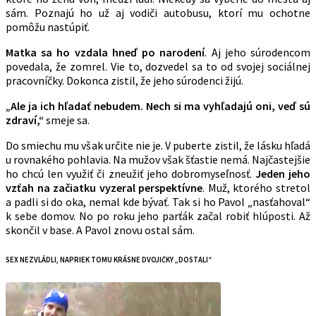
sám. Poznajú ho už aj vodiči autobusu, ktorí mu ochotne
pomôžu nastúpiť.
Matka sa ho vzdala hneď po narodení
. Aj jeho súrodencom
povedala, že zomrel. Vie to, dozvedel sa to od svojej sociálnej
pracovníčky. Dokonca zistil, že jeho súrodenci žijú.
„Ale ja ich hľadať nebudem. Nech si ma vyhľadajú oni, veď sú
zdraví,“
smeje sa.
Do smiechu mu však určite nie je. V puberte zistil, že lásku hľadá
u rovnakého pohlavia. Na mužov však šťastie nemá. Najčastejšie
ho chcú len využiť či zneužiť jeho dobromyseľnosť.
Jeden jeho
vzťah na začiatku vyzeral perspektívne
. Muž, ktorého stretol
a padli si do oka, nemal kde bývať. Tak si ho Pavol „nasťahoval“
k sebe domov. No po roku jeho parťák začal robiť hlúposti. Až
skončil v base. A Pavol znovu ostal sám.
SEX NEZVLÁDLI, NAPRIEK TOMU KRÁSNE DVOJIČKY „DOSTALI“