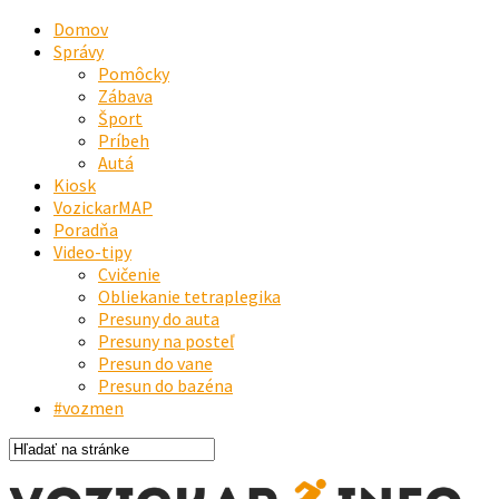
Domov
Správy
Pomôcky
Zábava
Šport
Príbeh
Autá
Kiosk
VozickarMAP
Poradňa
Video-tipy
Cvičenie
Obliekanie tetraplegika
Presuny do auta
Presuny na posteľ
Presun do vane
Presun do bazéna
#vozmen