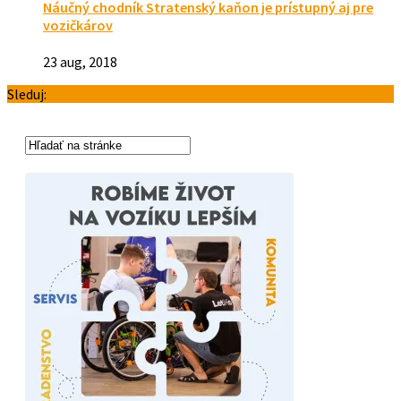
Náučný chodník Stratenský kaňon je prístupný aj pre
vozičkárov
23 aug, 2018
Sleduj: