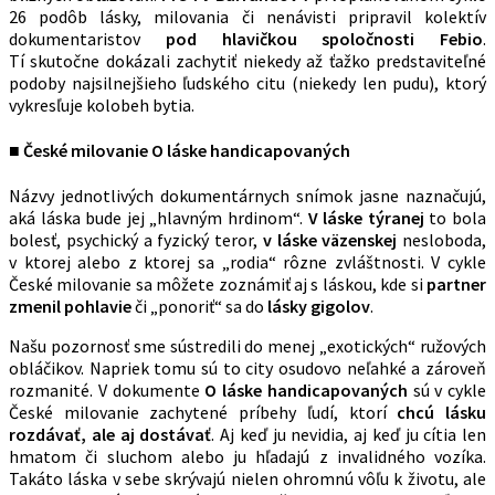
26 podôb lásky, milovania či nenávisti pripravil kolektív
dokumentaristov
pod hlavičkou spoločnosti Febio
.
Tí skutočne dokázali zachytiť niekedy až ťažko predstaviteľné
podoby najsilnejšieho ľudského citu (niekedy len pudu), ktorý
vykresľuje kolobeh bytia.
■ České milovanie O láske handicapovaných
Názvy jednotlivých dokumentárnych snímok jasne naznačujú,
aká láska bude jej „hlavným hrdinom“.
V láske týranej
to bola
bolesť, psychický a fyzický teror,
v láske väzenskej
nesloboda,
v ktorej alebo z ktorej sa „rodia“ rôzne zvláštnosti. V cykle
České milovanie sa môžete zoznámiť aj s láskou, kde si
partner
zmenil pohlavie
či „ponoriť“ sa do
lásky gigolov
.
Našu pozornosť sme sústredili do menej „exotických“ ružových
obláčikov. Napriek tomu sú to city osudovo neľahké a zároveň
rozmanité. V dokumente
O láske handicapovaných
sú v cykle
České milovanie zachytené príbehy ľudí, ktorí
chcú lásku
rozdávať, ale aj dostávať
. Aj keď ju nevidia, aj keď ju cítia len
hmatom či sluchom alebo ju hľadajú z invalidného vozíka.
Takáto láska v sebe skrývajú nielen ohromnú vôľu k životu, ale