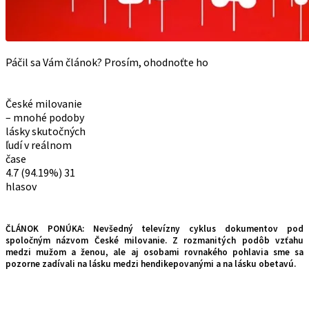
Páčil sa Vám článok? Prosím, ohodnoťte ho
České milovanie
– mnohé podoby
lásky skutočných
ľudí v reálnom
čase
4.7
(94.19%)
31
hlasov
ČLÁNOK PONÚKA: Nevšedný televízny cyklus dokumentov pod
spoločným názvom České milovanie. Z rozmanitých podôb vzťahu
medzi mužom a ženou, ale aj osobami rovnakého pohlavia sme sa
pozorne zadívali na lásku medzi hendikepovanými a na lásku obetavú.