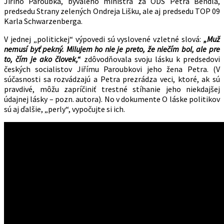
Jiřího Paroubka, bývalého ministra za ODS Petra Bendla,
predsedu Strany zelených Ondreja Lišku, ale aj predsedu TOP 09
Karla Schwarzenberga.
V jednej „politickej“ výpovedi sú vyslovené vzletné slová:
„Muž
nemusí byť pekný. Milujem ho nie je preto, že niečím bol, ale pre
to, čím je ako človek,“
zdôvodňovala svoju lásku k predsedovi
českých socialistov Jiřímu Paroubkovi jeho žena Petra. (V
súčasnosti sa rozvádzajú a Petra prezrádza veci, ktoré, ak sú
pravdivé, môžu zapríčiniť trestné stíhanie jeho niekdajšej
údajnej lásky – pozn. autora). No v dokumente O láske politikov
sú aj ďalšie, „perly“, vypočujte si ich.