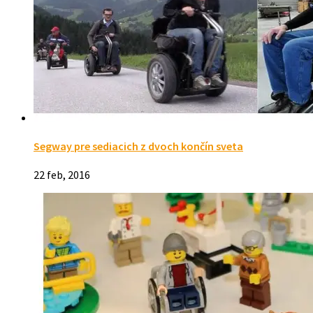
Segway pre sediacich z dvoch končín sveta
22 feb, 2016