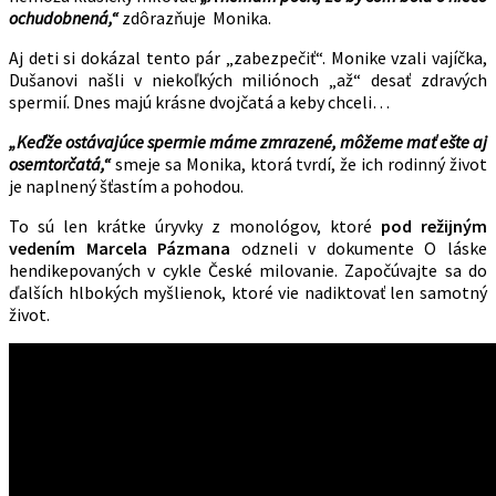
ochudobnená,“
zdôrazňuje Monika.
Aj deti si dokázal tento pár „zabezpečiť“. Monike vzali vajíčka,
Dušanovi našli v niekoľkých miliónoch „až“ desať zdravých
spermií. Dnes majú krásne dvojčatá a keby chceli…
„Keďže ostávajúce spermie máme zmrazené, môžeme mať ešte aj
osemtorčatá,“
smeje sa Monika, ktorá tvrdí, že ich rodinný život
je naplnený šťastím a pohodou.
To sú len krátke úryvky z monológov, ktoré
pod režijným
vedením Marcela Pázmana
odzneli v dokumente O láske
hendikepovaných v cykle České milovanie. Započúvajte sa do
ďalších hlbokých myšlienok, ktoré vie nadiktovať len samotný
život.