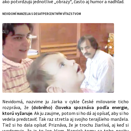
ako potvrdzujú jednotlivé „obrazy“, často aj humor a nadhľad.
NEVIDOMÍ MANŽELIA S DESAŤPERCENTNÝM VÍŤAZSTVOM
Nevidomá, nazvime ju Jarka v cykle České milovanie ticho
rozpráva, že
(dobrého) človeka spoznáva podľa energie,
ktorú vyžaruje
. Ak ju zaujme, potom si ho dá aj opísať, aby si ho
vedela predstaviť. Tak raz stretla aj svojho terajšieho manžela.
Tiež si ho dala opísať. Priznáva, že je trochu žiarlivá, aj keď si
uvedomuje, že je to len klam. Napriek tomu sa toho pocitu