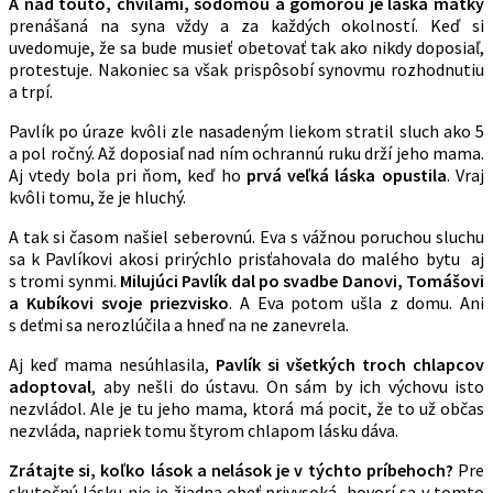
A nad touto, chvíľami, sodomou a gomorou je láska matky
prenášaná na syna vždy a za každých okolností. Keď si
uvedomuje, že sa bude musieť obetovať tak ako nikdy doposiaľ,
protestuje. Nakoniec sa však prispôsobí synovmu rozhodnutiu
a trpí.
Pavlík po úraze kvôli zle nasadeným liekom stratil sluch ako 5
a pol ročný. Až doposiaľ nad ním ochrannú ruku drží jeho mama.
Aj vtedy bola pri ňom, keď ho
prvá veľká láska opustila
. Vraj
kvôli tomu, že je hluchý.
A tak si časom našiel seberovnú. Eva s vážnou poruchou sluchu
sa k Pavlíkovi akosi prirýchlo prisťahovala do malého bytu aj
s tromi synmi.
Milujúci Pavlík dal po svadbe Danovi, Tomášovi
a Kubíkovi svoje priezvisko
. A Eva potom ušla z domu. Ani
s deťmi sa nerozlúčila a hneď na ne zanevrela.
Aj keď mama nesúhlasila,
Pavlík si všetkých troch chlapcov
adoptoval
, aby nešli do ústavu. On sám by ich výchovu isto
nezvládol. Ale je tu jeho mama, ktorá má pocit, že to už občas
nezvláda, napriek tomu štyrom chlapom lásku dáva.
Zrátajte si, koľko lások a nelások je v týchto príbehoch?
Pre
skutočnú lásku nie je žiadna obeť privysoká, hovorí sa v tomto