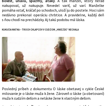
bolesť, únavu, spazmy, ataky
. A tak manžel, ktorý nerád
nakupoval, už nakupuje. Nevedel variť, už varí. Manželke
pomáha vstať, kráčať po schodoch, uloží ju do postele. Hoci sám
nedávno prekonal operáciu chrbtice. A pravidelne, každý deň
s ňou chodí na prechádzky. Aj takú podobu má láska.
KUKUČIA MATKA – TROCH CHLAPCOV V CUDZOM „HNIEZDE“ NECHALA
Posledný príbeh z dokumentu O láske obetavej v cykle České
milovanie je o láske muža k žene. Zároveň o láske (a obetovaní)
muža k cudzím deťom a neláske žene k vlastným deťom.