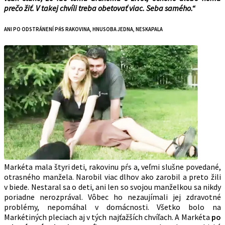
prečo žiť. V takej chvíli treba obetovať viac. Seba samého.“
ANI PO ODSTRÁNENÍ PŔS RAKOVINA, HNUSOBA JEDNA, NESKAPALA
Markéta mala štyri deti, rakovinu pŕs a, veľmi slušne povedané,
otrasného manžela. Narobil viac dlhov ako zarobil a preto žili
v biede. Nestaral sa o deti, ani len so svojou manželkou sa nikdy
poriadne nerozprával. Vôbec ho nezaujímali jej zdravotné
problémy, nepomáhal v domácnosti. Všetko bolo na
Markétiných pleciach aj v tých najťažších chvíľach. A Markéta
po