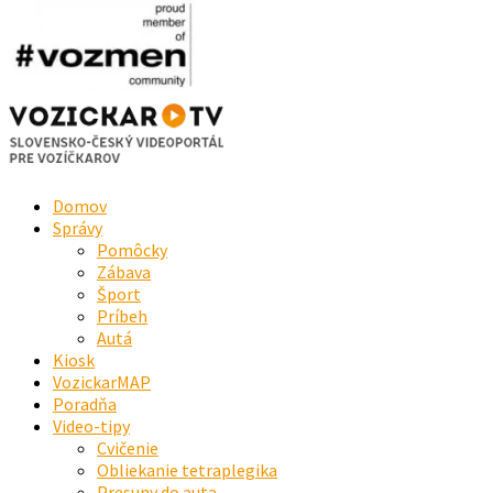
Domov
Správy
Pomôcky
Zábava
Šport
Príbeh
Autá
Kiosk
VozickarMAP
Poradňa
Video-tipy
Cvičenie
Obliekanie tetraplegika
Presuny do auta