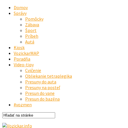
Domov
Správy
Pomôcky
Zábava
Šport
Príbeh
Autá
Kiosk
VozickarMAP
Poradňa
Video-tipy
Cvičenie
Obliekanie tetraplegika
Presuny do auta
Presuny na posteľ
Presun do vane
Presun do bazéna
#vozmen