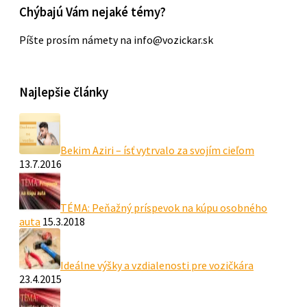
Chýbajú Vám nejaké témy?
Píšte prosím námety na info@vozickar.sk
Najlepšie články
Bekim Aziri – ísť vytrvalo za svojím cieľom
13.7.2016
TÉMA: Peňažný príspevok na kúpu osobného
auta
15.3.2018
Ideálne výšky a vzdialenosti pre vozičkára
23.4.2015