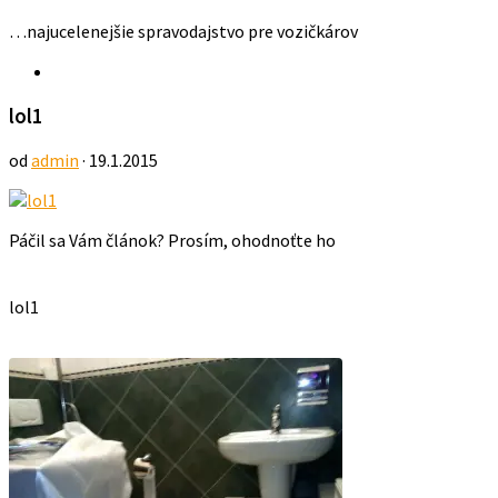
…najucelenejšie spravodajstvo pre vozičkárov
lol1
od
admin
· 19.1.2015
Páčil sa Vám článok? Prosím, ohodnoťte ho
lol1