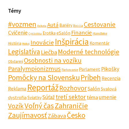
Témy
#vozmen
Cestovanie
Autá
Bariéry
Boccia
Anketa
Financie
Cvičenie
eSalón
Erotika
Handbike
Cyklistika
Inšpirácia
Inovácie
Komentár
História
Hokej
Legislatíva
Moderné technológie
Liečba
Osobnosti na vozíku
Obdarení
Paralympionizmus
Pikošky
Parlament
Parkovanie
Pomôcky na Slovensku
Príbeh
Recenzia
Reportáž
Rozhovor
Salón
Reklama
Svalová
tretí sektor
Súťaž
umenie
téma
dystrofia
Sviatky
Voľný čas
Zahraničie
Vozík
Zaujímavosť
Česko
Zábava