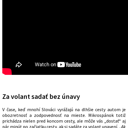
Za volant sadať bez únavy
V čase, keď mnohí Slováci vyrážajú na dlhšie cesty autom je
obozretnosť a zodpovednosť na mieste. Mikrospánok totiž
prichádza nielen pred koncom cesty, ale môže vás „dostať“ aj
pár minút po začiatku cesty, ak si sadáte za volant unavení.
„
Ak