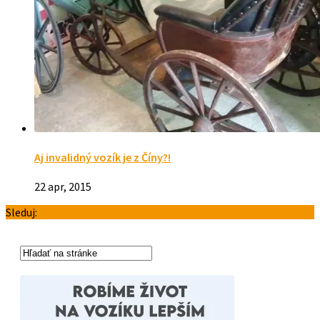
Aj invalidný vozík je z Číny?!
22 apr, 2015
Sleduj: