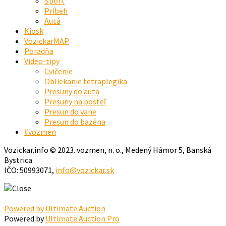
Šport
Príbeh
Autá
Kiosk
VozickarMAP
Poradňa
Video-tipy
Cvičenie
Obliekanie tetraplegika
Presuny do auta
Presuny na posteľ
Presun do vane
Presun do bazéna
#vozmen
Vozickar.info © 2023. vozmen, n. o., Medený Hámor 5, Banská
Bystrica
IČO: 50993071,
info@vozickar.sk
Powered by Ultimate Auction
Powered by
Ultimate Auction Pro