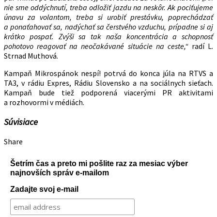
nie sme oddýchnutí, treba odložiť jazdu na neskôr. Ak pociťujeme
únavu za volantom, treba si urobiť prestávku
, poprechádzať
a ponaťahovať sa, nadýchať sa čerstvého vzduchu, prípadne si aj
krátko pospať. Zvýši sa tak naša koncentrácia a schopnosť
pohotovo reagovať na neočakávané situácie na ceste,“
radí L.
Strnad Muthová.
Kampaň Mikrospánok nespí! potrvá do konca júla na RTVS a
TA3, v rádiu Expres, Rádiu Slovensko a na sociálnych sieťach.
Kampaň bude tiež podporená viacerými PR aktivitami
a rozhovormi v médiách.
Súvisiace
Share
Šetrím čas a preto mi pošlite raz za mesiac výber
najnovších správ e-mailom
Zadajte svoj e-mail