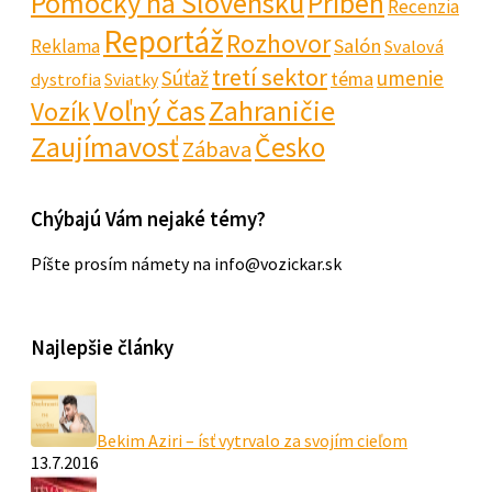
Pomôcky na Slovensku
Príbeh
Recenzia
Reportáž
Rozhovor
Salón
Reklama
Svalová
tretí sektor
Súťaž
umenie
téma
dystrofia
Sviatky
Voľný čas
Zahraničie
Vozík
Zaujímavosť
Česko
Zábava
Chýbajú Vám nejaké témy?
Píšte prosím námety na info@vozickar.sk
Najlepšie články
Bekim Aziri – ísť vytrvalo za svojím cieľom
13.7.2016