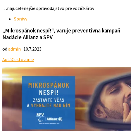
…najucelenejšie spravodajstvo pre vozičkárov
Správy
„Mikrospánok nespí!“, varuje preventívna kampaň
Nadácie Allianz a SPV
od
admin
· 10.7.2023
Autá
Cestovanie