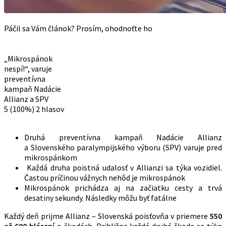
Páčil sa Vám článok? Prosím, ohodnoťte ho
„Mikrospánok
nespí!“, varuje
preventívna
kampaň Nadácie
Allianz a SPV
5
(100%)
2
hlasov
Druhá preventívna kampaň Nadácie Allianz
a Slovenského paralympijského výboru (SPV) varuje pred
mikrospánkom
Každá druha poistná udalosť v Allianzi sa týka vozidiel.
Častou príčinou vážnych nehôd je mikrospánok
Mikrospánok prichádza aj na začiatku cesty a trvá
desatiny sekundy. Následky môžu byť fatálne
Každý deň prijme Allianz – Slovenská poisťovňa v priemere
550