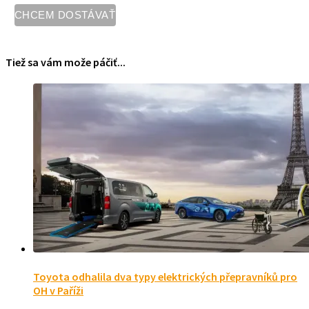
Tiež sa vám može páčiť...
Toyota odhalila dva typy elektrických přepravníků pro
OH v Paříži