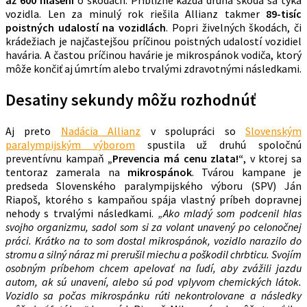
až 600 hlásení
o škodách. Približne každá druhá škoda sa týka
vozidla. Len za minulý rok riešila Allianz takmer
89-tisíc
poistných udalostí na vozidlách
. Popri živelných škodách, či
krádežiach je najčastejšou príčinou poistných udalostí vozidiel
havária. A častou príčinou havárie je mikrospánok vodiča, ktorý
môže končiť aj úmrtím alebo trvalými zdravotnými následkami.
Desatiny sekundy môžu rozhodnúť
Aj preto
Nadácia Allianz
v spolupráci so
Slovenským
paralympijským výborom
spustila už druhú spoločnú
preventívnu kampaň
„Prevencia má cenu zlata!“
, v ktorej sa
tentoraz zamerala na
mikrospánok
. Tvárou kampane je
predseda Slovenského paralympijského výboru (SPV) Ján
Riapoš, ktorého s kampaňou spája vlastný príbeh dopravnej
nehody s trvalými následkami.
„Ako mladý som podcenil hlas
svojho organizmu, sadol som si za volant unavený po celonočnej
práci. Krátko na to som dostal mikrospánok, vozidlo narazilo do
stromu a silný náraz mi prerušil miechu a poškodil chrbticu. Svojím
osobným príbehom chcem apelovať na ľudí, aby zvážili jazdu
autom, ak sú unavení, alebo sú pod vplyvom chemických látok.
Vozidlo sa počas mikrospánku rúti nekontrolovane a následky