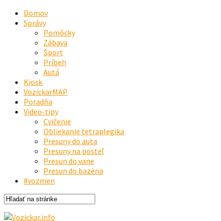
Domov
Správy
Pomôcky
Zábava
Šport
Príbeh
Autá
Kiosk
VozickarMAP
Poradňa
Video-tipy
Cvičenie
Obliekanie tetraplegika
Presuny do auta
Presuny na posteľ
Presun do vane
Presun do bazéna
#vozmen