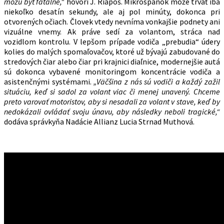
môžu byť fatálne,“
hovorí J. Riapoš. Mikrospánok môže trvať iba
niekoľko desatín sekundy, ale aj pol minúty, dokonca pri
otvorených očiach. Človek vtedy nevníma vonkajšie podnety ani
vizuálne vnemy. Ak práve sedí za volantom, stráca nad
vozidlom kontrolu. V lepšom prípade vodiča „prebudia“ údery
kolies do malých spomaľovačov, ktoré už bývajú zabudované do
stredových čiar alebo čiar pri krajnici diaľnice, modernejšie autá
sú dokonca vybavené monitoringom koncentrácie vodiča a
asistenčnými systémami.
„Väčšina z nás sú vodiči a každý zažil
situáciu, keď si sadol za volant viac či menej unavený. Chceme
preto varovať motoristov, aby si nesadali za volant v stave, keď by
nedokázali ovládať svoju únavu, aby následky neboli tragické,“
dodáva správkyňa Nadácie Allianz Lucia Strnad Muthová.