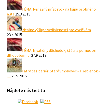
TÉMA: Peňažný príspevok na kúpu osobného
auta
15.3.2018
Ideálne výšky a vzdialenosti pre vozičkára
23.4.2015
TÉMA: Invalidný dôchodok, štátna pomoc pri
dlhodobom…
27.9.2018
Tatry bez bariér: Starý Smokovec – Hrebienok –
…
29.5.2015
Nájdete nás tiež tu