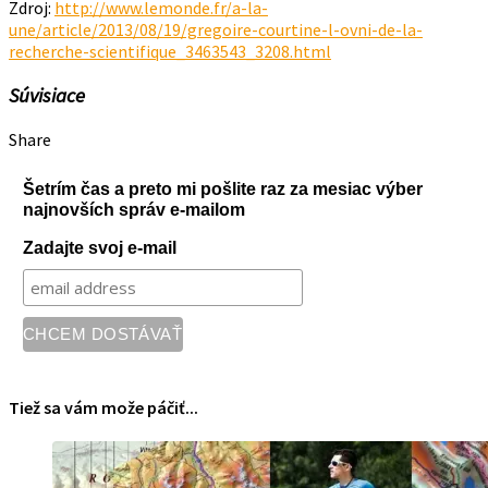
Zdroj:
http://www.lemonde.fr/a-la-
une/article/2013/08/19/gregoire-courtine-l-ovni-de-la-
recherche-scientifique_3463543_3208.html
Súvisiace
Share
Šetrím čas a preto mi pošlite raz za mesiac výber
najnovších správ e-mailom
Zadajte svoj e-mail
Tiež sa vám može páčiť...