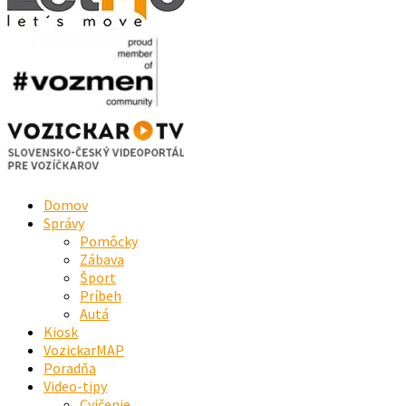
Domov
Správy
Pomôcky
Zábava
Šport
Príbeh
Autá
Kiosk
VozickarMAP
Poradňa
Video-tipy
Cvičenie