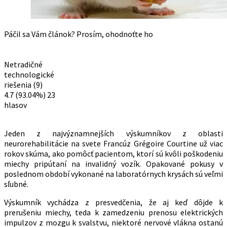
Páčil sa Vám článok? Prosím, ohodnoťte ho
Netradičné
technologické
riešenia (9)
4.7
(93.04%)
23
hlasov
Jeden z najvýznamnejších výskumníkov z oblasti
neurorehabilitácie na svete Francúz Grégoire Courtine už viac
rokov skúma, ako pomôcť pacientom, ktorí sú kvôli poškodeniu
miechy pripútaní na invalidný vozík. Opakované pokusy v
poslednom období vykonané na laboratórnych krysách sú veľmi
sľubné.
Výskumník vychádza z presvedčenia, že aj keď dôjde k
prerušeniu miechy, teda k zamedzeniu prenosu elektrických
impulzov z mozgu k svalstvu, niektoré nervové vlákna ostanú