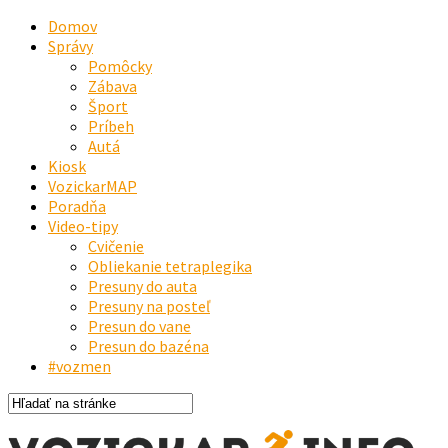
Domov
Správy
Pomôcky
Zábava
Šport
Príbeh
Autá
Kiosk
VozickarMAP
Poradňa
Video-tipy
Cvičenie
Obliekanie tetraplegika
Presuny do auta
Presuny na posteľ
Presun do vane
Presun do bazéna
#vozmen