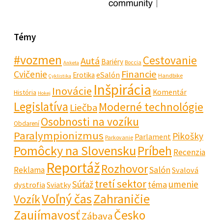
Témy
#vozmen
Cestovanie
Autá
Bariéry
Boccia
Anketa
Financie
Cvičenie
eSalón
Erotika
Handbike
Cyklistika
Inšpirácia
Inovácie
Komentár
História
Hokej
Legislatíva
Moderné technológie
Liečba
Osobnosti na vozíku
Obdarení
Paralympionizmus
Pikošky
Parlament
Parkovanie
Pomôcky na Slovensku
Príbeh
Recenzia
Reportáž
Rozhovor
Salón
Reklama
Svalová
tretí sektor
Súťaž
umenie
téma
dystrofia
Sviatky
Voľný čas
Zahraničie
Vozík
Zaujímavosť
Česko
Zábava