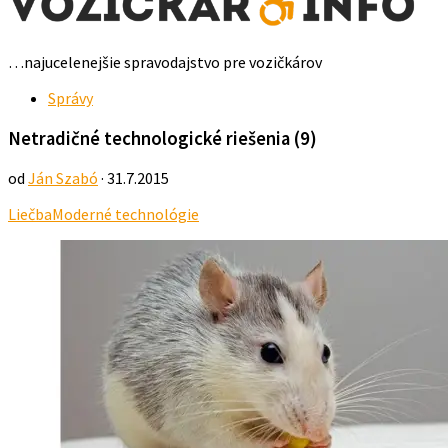
…najucelenejšie spravodajstvo pre vozičkárov
Správy
Netradičné technologické riešenia (9)
od
Ján Szabó
· 31.7.2015
Liečba
Moderné technológie