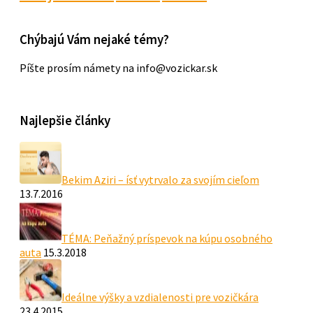
Chýbajú Vám nejaké témy?
Píšte prosím námety na info@vozickar.sk
Najlepšie články
Bekim Aziri – ísť vytrvalo za svojím cieľom
13.7.2016
TÉMA: Peňažný príspevok na kúpu osobného
auta
15.3.2018
Ideálne výšky a vzdialenosti pre vozičkára
23.4.2015