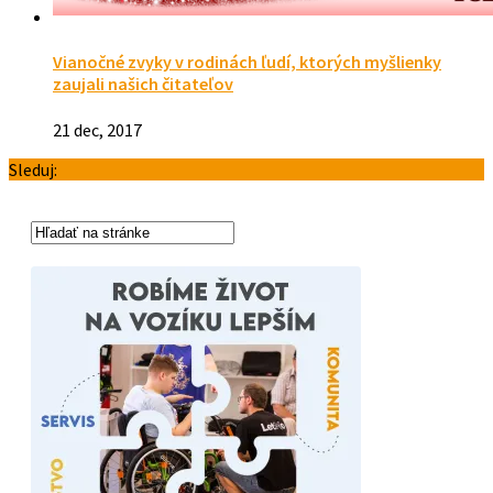
Vianočné zvyky v rodinách ľudí, ktorých myšlienky
zaujali našich čitateľov
21 dec, 2017
Sleduj: