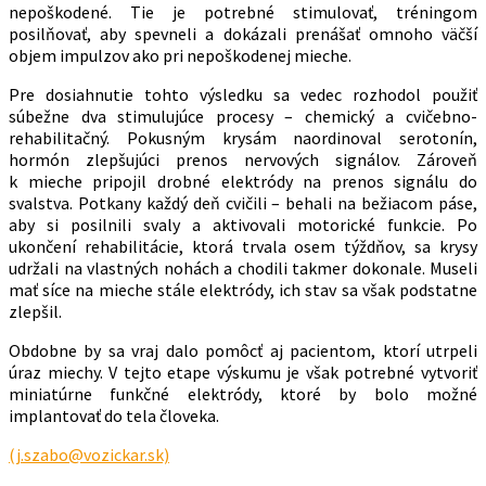
nepoškodené. Tie je potrebné stimulovať, tréningom
posilňovať, aby spevneli a dokázali prenášať omnoho väčší
objem impulzov ako pri nepoškodenej mieche.
Pre dosiahnutie tohto výsledku sa vedec rozhodol použiť
súbežne dva stimulujúce procesy – chemický a cvičebno-
rehabilitačný. Pokusným krysám naordinoval serotonín,
hormón zlepšujúci prenos nervových signálov. Zároveň
k mieche pripojil drobné elektródy na prenos signálu do
svalstva. Potkany každý deň cvičili – behali na bežiacom páse,
aby si posilnili svaly a aktivovali motorické funkcie. Po
ukončení rehabilitácie, ktorá trvala osem týždňov, sa krysy
udržali na vlastných nohách a chodili takmer dokonale. Museli
mať síce na mieche stále elektródy, ich stav sa však podstatne
zlepšil.
Obdobne by sa vraj dalo pomôcť aj pacientom, ktorí utrpeli
úraz miechy. V tejto etape výskumu je však potrebné vytvoriť
miniatúrne funkčné elektródy, ktoré by bolo možné
implantovať do tela človeka.
(j.szabo@vozickar.sk)