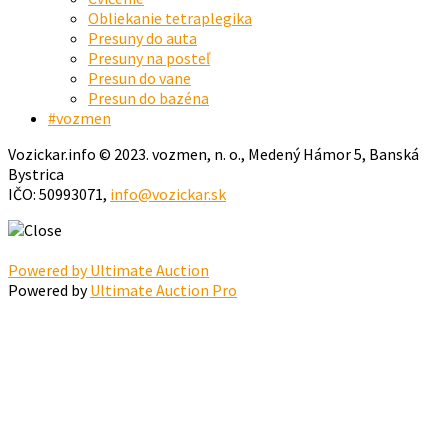
Obliekanie tetraplegika
Presuny do auta
Presuny na posteľ
Presun do vane
Presun do bazéna
#vozmen
Vozickar.info © 2023. vozmen, n. o., Medený Hámor 5, Banská
Bystrica
IČO: 50993071,
info@vozickar.sk
Powered by Ultimate Auction
Powered by
Ultimate Auction Pro