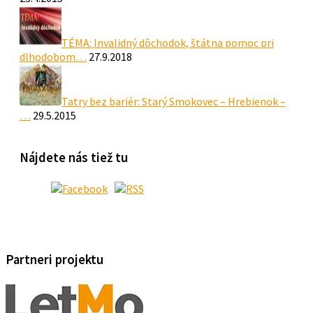
TÉMA: Invalidný dôchodok, štátna pomoc pri
dlhodobom…
27.9.2018
Tatry bez bariér: Starý Smokovec – Hrebienok –
…
29.5.2015
Nájdete nás tiež tu
Partneri projektu