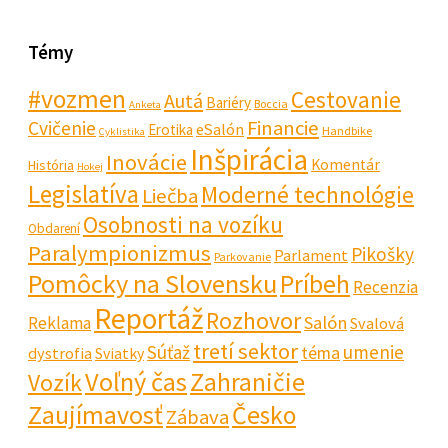
Témy
#vozmen
Cestovanie
Autá
Bariéry
Boccia
Anketa
Financie
Cvičenie
eSalón
Erotika
Handbike
Cyklistika
Inšpirácia
Inovácie
Komentár
História
Hokej
Legislatíva
Moderné technológie
Liečba
Osobnosti na vozíku
Obdarení
Paralympionizmus
Pikošky
Parlament
Parkovanie
Pomôcky na Slovensku
Príbeh
Recenzia
Reportáž
Rozhovor
Salón
Reklama
Svalová
tretí sektor
Súťaž
umenie
téma
dystrofia
Sviatky
Voľný čas
Zahraničie
Vozík
Zaujímavosť
Česko
Zábava