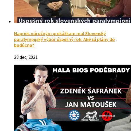
Napriek náročným prekážkam mal Slovenský
paralympijský výbor úspešný rok. Aké sú plány do
budúcna?
28 dec, 2021