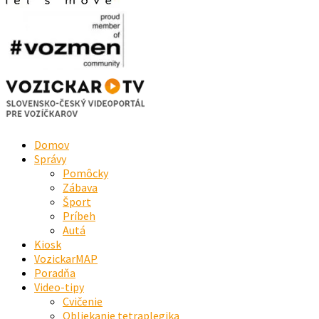
Domov
Správy
Pomôcky
Zábava
Šport
Príbeh
Autá
Kiosk
VozickarMAP
Poradňa
Video-tipy
Cvičenie
Obliekanie tetraplegika