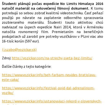
Študenti plánujú počas expedície No Limits Himalaya 2016
natočiť materiál na celovečerný filmový dokument.
K tomu
potrebujú so sebou zobrať kvalitnú videotechniku. Časť peňazí
použijú po návrate na zaplatenie odborného spracovania
zozbieraného materiálu. Študenti touto aktivitou chcú
nadviazať na úspech expedície Nairi 2014, ktorá v Arménsku
natočila rovnomerný film. Premietaním na benefičných
podujatiach už zarobil pre potreby vozičkárov v Plzni viac ako
16-tisíc korún (597 eur).
(j.szabo@vozickar.sk)
Zdroj:
http://vozickar.com/na-strechy-sveta-bez-limitu/
Ďalšie články z tejto kategórie:
https://www.vozickar.info/beh-farbam-neujdes-bratislavu-
este-caka/
https://www.vozickar.info/festival-pojd-dal-adrenalinom-
voziku/
https://www.vozickar.info/ustanovujuci-rekord-v-slovenskych-