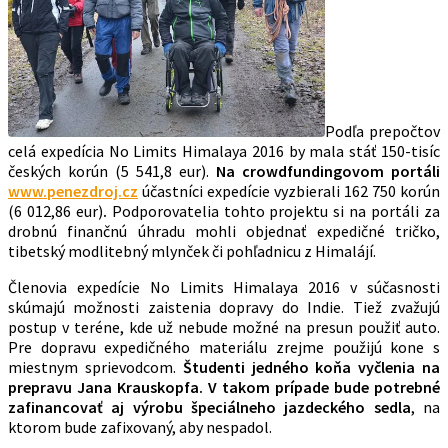
Podľa prepočtov
celá expedícia No Limits Himalaya 2016 by mala stáť 150-tisíc
českých korún (5 541,8 eur).
Na crowdfundingovom portáli
www.penezdroj.cz
účastníci expedície vyzbierali 162 750 korún
(6 012,86 eur)
.
Podporovatelia tohto projektu si na portáli za
drobnú finančnú úhradu mohli objednať expedičné tričko,
tibetský modlitebný mlynček či pohľadnicu z Himalájí.
Členovia expedície No Limits Himalaya 2016 v súčasnosti
skúmajú možnosti zaistenia dopravy do Indie. Tiež zvažujú
postup v teréne, kde už nebude možné na presun použiť auto.
Pre dopravu expedičného materiálu zrejme použijú kone s
miestnym sprievodcom.
Študenti jedného koňa vyčlenia na
prepravu Jana Krauskopfa. V takom prípade bude potrebné
zafinancovať aj výrobu špeciálneho jazdeckého sedla
, na
ktorom bude zafixovaný, aby nespadol.