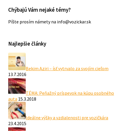
Chýbajú Vám nejaké témy?
Píšte prosím námety na info@vozickar.sk
Najlepšie články
Bekim Aziri – ísť vytrvalo za svojím cieľom
13.7.2016
TÉMA: Peňažný príspevok na kúpu osobného
auta
15.3.2018
Ideálne výšky a vzdialenosti pre vozičkára
23.4.2015