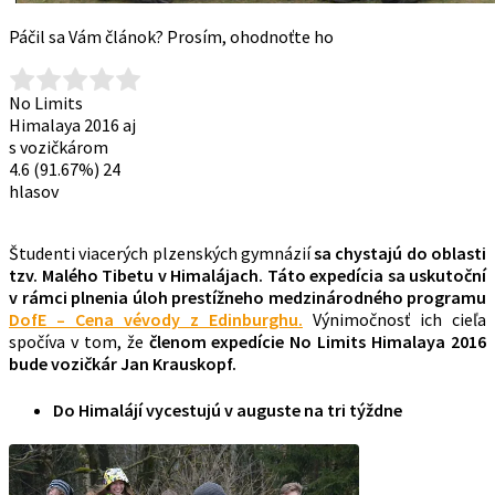
Páčil sa Vám článok? Prosím, ohodnoťte ho
No Limits
Himalaya 2016 aj
s vozičkárom
4.6
(91.67%)
24
hlasov
Študenti viacerých plzenských gymnázií
sa chystajú do oblasti
tzv. Malého Tibetu v Himalájach. Táto expedícia sa uskutoční
v rámci plnenia úloh prestížneho medzinárodného programu
DofE – Cena vévody z Edinburghu.
Výnimočnosť ich cieľa
spočíva v tom, že
členom expedície No Limits Himalaya 2016
bude vozičkár Jan Krauskopf.
Do Himalájí vycestujú v auguste na tri týždne