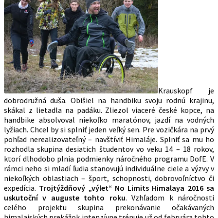
Krauskopf je
dobrodružná duša. Obišiel na handbiku svoju rodnú krajinu,
skákal z lietadla na padáku. Zliezol viaceré české kopce, na
handbike absolvoval niekoľko maratónov, jazdí na vodných
lyžiach. Chcel by si splniť jeden veľký sen. Pre vozičkára na prvý
pohľad nerealizovateľný – navštíviť Himaláje. Splniť sa mu ho
rozhodla skupina desiatich študentov vo veku 14 – 18 rokov,
ktorí dlhodobo plnia podmienky náročného programu DofE. V
rámci neho si mladí ľudia stanovujú individuálne ciele a výzvy v
niekoľkých oblastiach – šport, schopnosti, dobrovoľníctvo či
expedícia.
Trojtýždňový „výlet“ No Limits Himalaya 2016 sa
uskutoční v auguste tohto roku
. Vzhľadom k náročnosti
celého projektu skupina prekonávanie očakávaných
himalajských prekážok intenzívne trénuje už od februára tohto