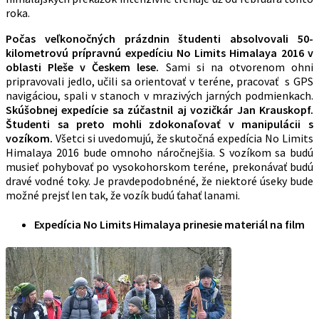
roka.
Počas veľkonočných prázdnin študenti absolvovali 50-
kilometrovú prípravnú expedíciu No Limits Himalaya 2016 v
oblasti Pleše v Českem lese.
Sami si na otvorenom ohni
pripravovali jedlo, učili sa orientovať v teréne, pracovať s GPS
navigáciou, spali v stanoch v mrazivých jarných podmienkach.
Skúšobnej expedície sa zúčastnil aj vozičkár Jan Krauskopf.
Študenti sa preto mohli zdokonaľovať v manipulácii s
vozíkom.
Všetci si uvedomujú, že skutočná expedícia No Limits
Himalaya 2016 bude omnoho náročnejšia. S vozíkom sa budú
musieť pohybovať po vysokohorskom teréne, prekonávať budú
dravé vodné toky. Je pravdepodobnéné, že niektoré úseky bude
možné prejsť len tak, že vozík budú ťahať lanami.
Expedícia No Limits Himalaya prinesie materiál na film