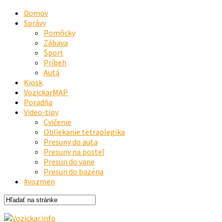
Domov
Správy
Pomôcky
Zábava
Šport
Príbeh
Autá
Kiosk
VozickarMAP
Poradňa
Video-tipy
Cvičenie
Obliekanie tetraplegika
Presuny do auta
Presuny na posteľ
Presun do vane
Presun do bazéna
#vozmen