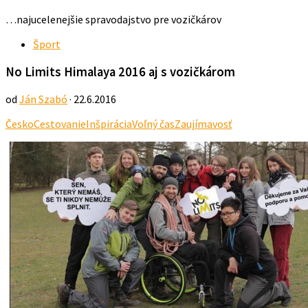
…najucelenejšie spravodajstvo pre vozičkárov
Šport
No Limits Himalaya 2016 aj s vozičkárom
od
Ján Szabó
· 22.6.2016
Česko
Cestovanie
Inšpirácia
Voľný čas
Zaujímavosť