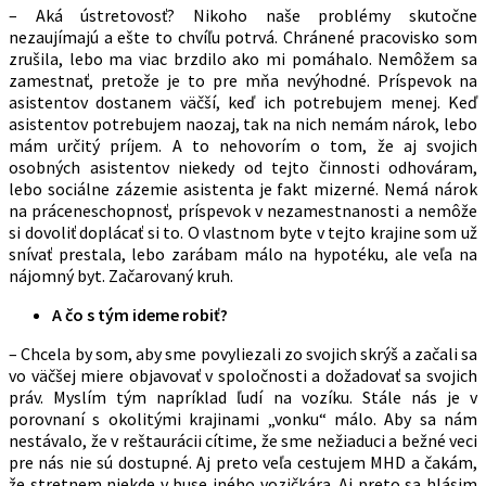
– Aká ústretovosť? Nikoho naše problémy skutočne
nezaujímajú a ešte to chvíľu potrvá. Chránené pracovisko som
zrušila, lebo ma viac brzdilo ako mi pomáhalo. Nemôžem sa
zamestnať, pretože je to pre mňa nevýhodné. Príspevok na
asistentov dostanem väčší, keď ich potrebujem menej. Keď
asistentov potrebujem naozaj, tak na nich nemám nárok, lebo
mám určitý príjem. A to nehovorím o tom, že aj svojich
osobných asistentov niekedy od tejto činnosti odhováram,
lebo sociálne zázemie asistenta je fakt mizerné. Nemá nárok
na práceneschopnosť, príspevok v nezamestnanosti a nemôže
si dovoliť doplácať si to. O vlastnom byte v tejto krajine som už
snívať prestala, lebo zarábam málo na hypotéku, ale veľa na
nájomný byt. Začarovaný kruh.
A čo s tým ideme robiť?
– Chcela by som, aby sme povyliezali zo svojich skrýš a začali sa
vo väčšej miere objavovať v spoločnosti a dožadovať sa svojich
práv. Myslím tým napríklad ľudí na vozíku. Stále nás je v
porovnaní s okolitými krajinami „vonku“ málo. Aby sa nám
nestávalo, že v reštaurácii cítime, že sme nežiaduci a bežné veci
pre nás nie sú dostupné. Aj preto veľa cestujem MHD a čakám,
že stretnem niekde v buse iného vozičkára. Aj preto sa hlásim