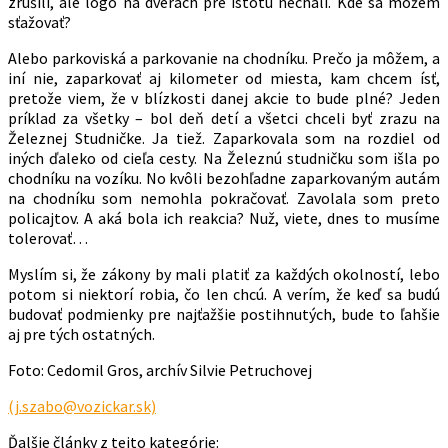
zrušili, ale logo na dverách pre istotu nechali. Kde sa môžem
sťažovať?
Alebo parkoviská a parkovanie na chodníku. Prečo ja môžem, a
iní nie, zaparkovať aj kilometer od miesta, kam chcem ísť,
pretože viem, že v blízkosti danej akcie to bude plné? Jeden
príklad za všetky – bol deň detí a všetci chceli byť zrazu na
Železnej Studničke. Ja tiež. Zaparkovala som na rozdiel od
iných ďaleko od cieľa cesty. Na Železnú studničku som išla po
chodníku na vozíku. No kvôli bezohľadne zaparkovaným autám
na chodníku som nemohla pokračovať. Zavolala som preto
policajtov. A aká bola ich reakcia? Nuž, viete, dnes to musíme
tolerovať…
Myslím si, že zákony by mali platiť za každých okolností, lebo
potom si niektorí robia, čo len chcú. A verím, že keď sa budú
budovať podmienky pre najťažšie postihnutých, bude to ľahšie
aj pre tých ostatných.
Foto: Cedomil Gros, archív Silvie Petruchovej
(j.szabo@vozickar.sk)
Ďalšie články z tejto kategórie: