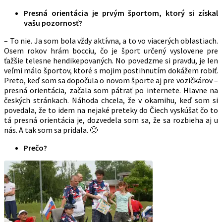
Presná orientácia je prvým športom, ktorý si získal
vašu pozornosť?
– To nie. Ja som bola vždy aktívna, a to vo viacerých oblastiach.
Osem rokov hrám bocciu, čo je šport určený vyslovene pre
ťažšie telesne hendikepovaných. No povedzme si pravdu, je len
veľmi málo športov, ktoré s mojim postihnutím dokážem robiť.
Preto, keď som sa dopočula o novom športe aj pre vozičkárov –
presná orientácia, začala som pátrať po internete. Hlavne na
českých stránkach. Náhoda chcela, že v okamihu, keď som si
povedala, že to idem na nejaké preteky do Čiech vyskúšať čo to
tá presná orientácia je, dozvedela som sa, že sa rozbieha aj u
nás. A tak som sa pridala. 🙂
Prečo?