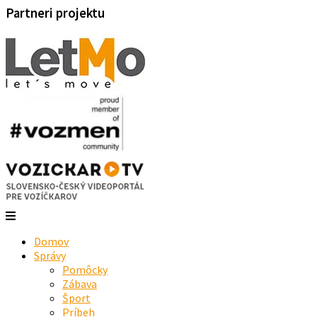
Partneri projektu
Domov
Správy
Pomôcky
Zábava
Šport
Príbeh