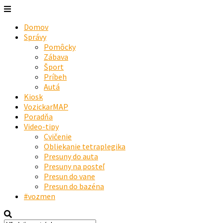
Domov
Správy
Pomôcky
Zábava
Šport
Príbeh
Autá
Kiosk
VozickarMAP
Poradňa
Video-tipy
Cvičenie
Obliekanie tetraplegika
Presuny do auta
Presuny na posteľ
Presun do vane
Presun do bazéna
#vozmen