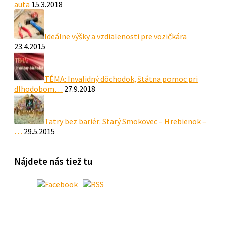
auta
15.3.2018
Ideálne výšky a vzdialenosti pre vozičkára
23.4.2015
TÉMA: Invalidný dôchodok, štátna pomoc pri
dlhodobom…
27.9.2018
Tatry bez bariér: Starý Smokovec – Hrebienok –
…
29.5.2015
Nájdete nás tiež tu