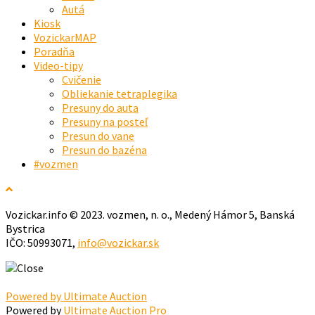
Autá
Kiosk
VozickarMAP
Poradňa
Video-tipy
Cvičenie
Obliekanie tetraplegika
Presuny do auta
Presuny na posteľ
Presun do vane
Presun do bazéna
#vozmen
Vozickar.info © 2023. vozmen, n. o., Medený Hámor 5, Banská
Bystrica
IČO: 50993071,
info@vozickar.sk
Powered by Ultimate Auction
Powered by
Ultimate Auction Pro