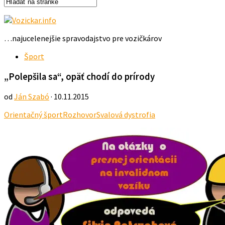
…najucelenejšie spravodajstvo pre vozičkárov
Šport
„Polepšila sa“, opäť chodí do prírody
od
Ján Szabó
· 10.11.2015
Orientačný šport
Rozhovor
Svalová dystrofia