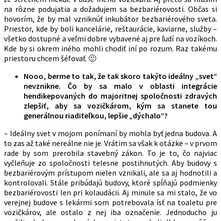
na rôzne podujatia a dožadujem sa bezbariérovosti. Občas si
hovorím, že by mal vzniknúť inkubátor bezbariérového sveta.
Priestor, kde by boli kancelárie, reštaurácie, kaviarne, služby –
všetko dostupné a veľmi dobre vybavené aj pre ľudí na vozíkoch.
Kde by si okrem iného mohli chodiť iní po rozum. Raz takému
priestoru chcem šéfovať. 🙂
Nooo, berme to tak, že tak skoro takýto ideálny „svet“
nevznikne. Čo by sa malo v oblasti integrácie
hendikepovaných do majoritnej spoločnosti zdravých
zlepšiť, aby sa vozičkárom, kým sa stanete tou
generálnou riaditeľkou, lepšie „dýchalo“?
– Ideálny svet v mojom ponímaní by mohla byť jedna budova. A
to zas až také nereálne nie je. Vrátim sa však k otázke – v prvom
rade by som prerobila stavebný zákon. To je to, čo najviac
vyčleňuje zo spoločnosti telesne postihnutých. Aby budovy s
bezbariérovým prístupom nielen vznikali, ale sa aj hodnotili a
kontrolovali. Stále pribúdajú budovy, ktoré spĺňajú podmienky
bezbariérovosti len pri kolaudácii. Aj minule sa mi stalo, že vo
verejnej budove s lekármi som potrebovala ísť na toaletu pre
vozičkárov, ale ostalo z nej iba označenie. Jednoducho ju