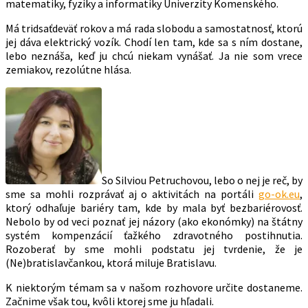
matematiky, fyziky a informatiky Univerzity Komenského.
Má tridsaťdeväť rokov a má rada slobodu a samostatnosť, ktorú
jej dáva elektrický vozík. Chodí len tam, kde sa s ním dostane,
lebo neznáša, keď ju chcú niekam vynášať. Ja nie som vrece
zemiakov, rezolútne hlása.
So Silviou Petruchovou, lebo o nej je reč, by
sme sa mohli rozprávať aj o aktivitách na portáli
go-ok.eu
,
ktorý odhaľuje bariéry tam, kde by mala byť bezbariérovosť.
Nebolo by od veci poznať jej názory (ako ekonómky) na štátny
systém kompenzácií ťažkého zdravotného postihnutia.
Rozoberať by sme mohli podstatu jej tvrdenie, že je
(Ne)bratislavčankou, ktorá miluje Bratislavu.
K niektorým témam sa v našom rozhovore určite dostaneme.
Začnime však tou, kvôli ktorej sme ju hľadali.