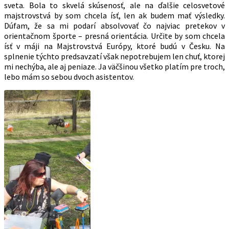
sveta. Bola to skvelá skúsenosť, ale na ďalšie celosvetové
majstrovstvá by som chcela ísť, len ak budem mať výsledky.
Dúfam, že sa mi podarí absolvovať čo najviac pretekov v
orientačnom športe – presná orientácia. Určite by som chcela
ísť v máji na Majstrovstvá Európy, ktoré budú v Česku. Na
splnenie týchto predsavzatí však nepotrebujem len chuť, ktorej
mi nechýba, ale aj peniaze. Ja väčšinou všetko platím pre troch,
lebo mám so sebou dvoch asistentov.