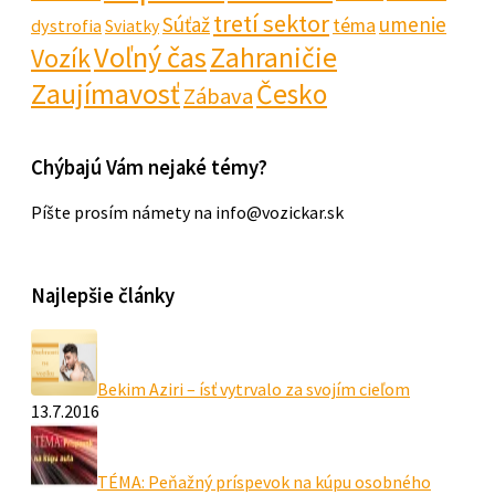
tretí sektor
Súťaž
umenie
téma
dystrofia
Sviatky
Voľný čas
Zahraničie
Vozík
Zaujímavosť
Česko
Zábava
Chýbajú Vám nejaké témy?
Píšte prosím námety na info@vozickar.sk
Najlepšie články
Bekim Aziri – ísť vytrvalo za svojím cieľom
13.7.2016
TÉMA: Peňažný príspevok na kúpu osobného