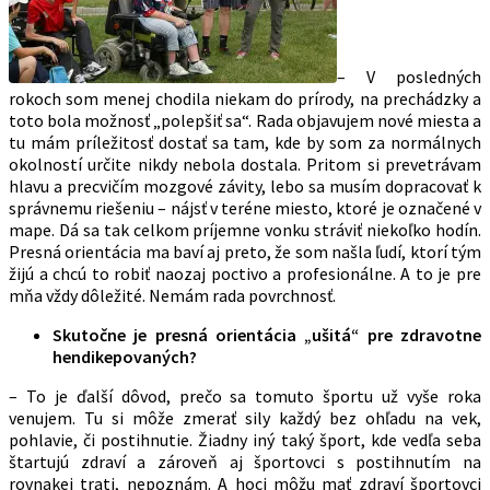
– V posledných
rokoch som menej chodila niekam do prírody, na prechádzky a
toto bola možnosť „polepšiť sa“. Rada objavujem nové miesta a
tu mám príležitosť dostať sa tam, kde by som za normálnych
okolností určite nikdy nebola dostala. Pritom si prevetrávam
hlavu a precvičím mozgové závity, lebo sa musím dopracovať k
správnemu riešeniu – nájsť v teréne miesto, ktoré je označené v
mape. Dá sa tak celkom príjemne vonku stráviť niekoľko hodín.
Presná orientácia ma baví aj preto, že som našla ľudí, ktorí tým
žijú a chcú to robiť naozaj poctivo a profesionálne. A to je pre
mňa vždy dôležité. Nemám rada povrchnosť.
Skutočne je presná orientácia „ušitá“ pre zdravotne
hendikepovaných?
– To je ďalší dôvod, prečo sa tomuto športu už vyše roka
venujem. Tu si môže zmerať sily každý bez ohľadu na vek,
pohlavie, či postihnutie. Žiadny iný taký šport, kde vedľa seba
štartujú zdraví a zároveň aj športovci s postihnutím na
rovnakej trati, nepoznám. A hoci môžu mať zdraví športovci