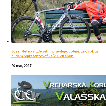
Jozef Metelka: „Je veľmi pravdepodobné, že o rok už
budem reprezentovať Veľkú Britániu“
20 mar, 2017