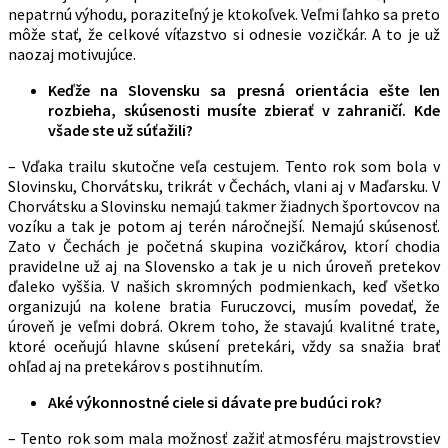
nepatrnú výhodu, poraziteľný je ktokoľvek. Veľmi ľahko sa preto
môže stať, že celkové víťazstvo si odnesie vozičkár. A to je už
naozaj motivujúce.
Keďže na Slovensku sa presná orientácia ešte len
rozbieha, skúsenosti musíte zbierať v zahraničí. Kde
všade ste už súťažili?
– Vďaka trailu skutočne veľa cestujem. Tento rok som bola v
Slovinsku, Chorvátsku, trikrát v Čechách, vlani aj v Maďarsku. V
Chorvátsku a Slovinsku nemajú takmer žiadnych športovcov na
vozíku a tak je potom aj terén náročnejší. Nemajú skúsenosť.
Zato v Čechách je početná skupina vozičkárov, ktorí chodia
pravidelne už aj na Slovensko a tak je u nich úroveň pretekov
ďaleko vyššia. V našich skromných podmienkach, keď všetko
organizujú na kolene bratia Furuczovci, musím povedať, že
úroveň je veľmi dobrá. Okrem toho, že stavajú kvalitné trate,
ktoré oceňujú hlavne skúsení pretekári, vždy sa snažia brať
ohľad aj na pretekárov s postihnutím.
Aké výkonnostné ciele si dávate pre budúci rok?
– Tento rok som mala možnosť zažiť atmosféru majstrovstiev