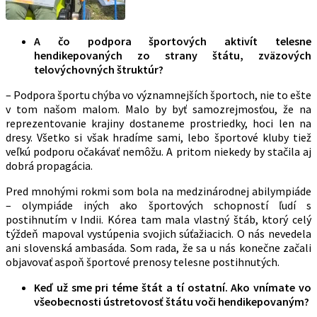
A čo podpora športových aktivít telesne
hendikepovaných zo strany štátu, zväzových
telovýchovných štruktúr?
– Podpora športu chýba vo významnejších športoch, nie to ešte
v tom našom malom. Malo by byť samozrejmosťou, že na
reprezentovanie krajiny dostaneme prostriedky, hoci len na
dresy. Všetko si však hradíme sami, lebo športové kluby tiež
veľkú podporu očakávať nemôžu. A pritom niekedy by stačila aj
dobrá propagácia.
Pred mnohými rokmi som bola na medzinárodnej abilympiáde
– olympiáde iných ako športových schopností ľudí s
postihnutím v Indii. Kórea tam mala vlastný štáb, ktorý celý
týždeň mapoval vystúpenia svojich súťažiacich. O nás nevedela
ani slovenská ambasáda. Som rada, že sa u nás konečne začali
objavovať aspoň športové prenosy telesne postihnutých.
Keď už sme pri téme štát a tí ostatní. Ako vnímate vo
všeobecnosti ústretovosť štátu voči hendikepovaným?