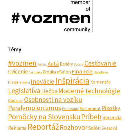
Témy
#vozmen
Cestovanie
Autá
Bariéry
Boccia
Anketa
Financie
Cvičenie
eSalón
Erotika
Handbike
Cyklistika
Inšpirácia
Inovácie
Komentár
História
Hokej
Legislatíva
Moderné technológie
Liečba
Osobnosti na vozíku
Obdarení
Paralympionizmus
Pikošky
Parlament
Parkovanie
Pomôcky na Slovensku
Príbeh
Recenzia
Reportáž
Rozhovor
Salón
Reklama
Svalová