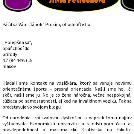
Páčil sa Vám článok? Prosím, ohodnoťte ho
„Polepšila sa“,
opäť chodí do
prírody
4.7
(94.44%)
18
hlasov
Hľadali sme kontakt na vozičkára, ktorý sa venuje novému
orientačnému športu – presná orientácia. Našli sme ho…či
skôr, našli sme ju. No je to žena náročná, večne nespokojná,
túžiaca po samostatnosti, aj keď na invalidnom vozíku. Tak sa
predstavuje vo svojom blogu.
Od narodenia trpí svalovou dystrofiou a napriek tomu najprv
vyštudovala Ekonomickú univerzitu a s odstupom času aj
pravdepodobnosť a matematickú štatistiku na Fakulte