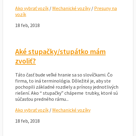
Ako vybrať vozík
/
Mechanické vozíky
/
Presuny na
vozík
18 feb, 2018
Aké stupačky/stupátko mám
zvoliť?
Táto časť bude veľké hranie sa so slovíčkami. Čo
firma, to iná terminológia. Dôležité je, aby ste
pochopili základné rozdiely a prínosy jednotlivých
riešení. Ako “ stupačky” chápeme trubky, ktoré sú
súčasťou predného rámu...
Ako vybrať vozík
/
Mechanické vozíky
18 feb, 2018