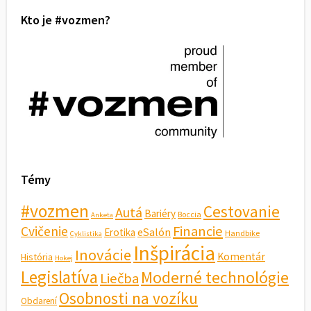
Kto je #vozmen?
Témy
#vozmen
Cestovanie
Autá
Bariéry
Boccia
Anketa
Financie
Cvičenie
eSalón
Erotika
Handbike
Cyklistika
Inšpirácia
Inovácie
Komentár
História
Hokej
Legislatíva
Moderné technológie
Liečba
Osobnosti na vozíku
Obdarení