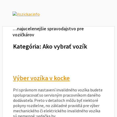
…najucelenejšie spravodajstvo pre
vozičkárov
Kategória: Ako vybrať vozík
Výber vozíka v kocke
Pri správnom nastavení invalidného vozíka budete
spolupracovať so servisným pracovníkom daného
dodávateľa. Preto v detailoch môžu byť niektoré
pokyny rozdielne, no základné pravidlá pre výber
mechanického či elektrického invalidného vozíka
sú nemenné: sedačka by...