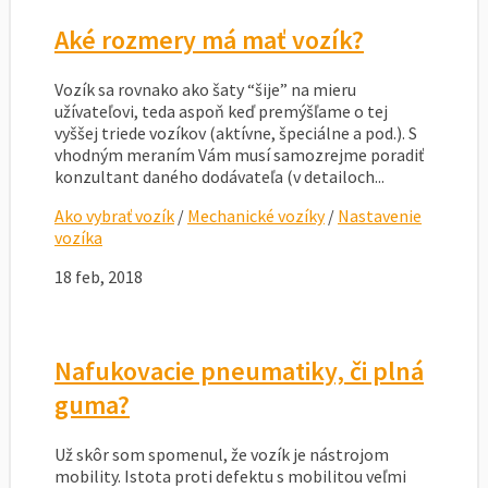
Aké rozmery má mať vozík?
Vozík sa rovnako ako šaty “šije” na mieru
užívateľovi, teda aspoň keď premýšľame o tej
vyššej triede vozíkov (aktívne, špeciálne a pod.). S
vhodným meraním Vám musí samozrejme poradiť
konzultant daného dodávateľa (v detailoch...
Ako vybrať vozík
/
Mechanické vozíky
/
Nastavenie
vozíka
18 feb, 2018
Nafukovacie pneumatiky, či plná
guma?
Už skôr som spomenul, že vozík je nástrojom
mobility. Istota proti defektu s mobilitou veľmi