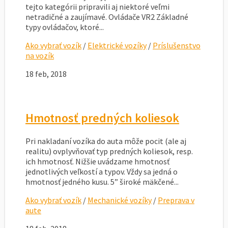
tejto kategórii pripravili aj niektoré veľmi
netradičné a zaujímavé. Ovládače VR2 Základné
typy ovládačov, ktoré...
Ako vybrať vozík
/
Elektrické vozíky
/
Príslušenstvo
na vozík
18 feb, 2018
Hmotnosť predných koliesok
Pri nakladaní vozíka do auta môže pocit (ale aj
realitu) ovplyvňovať typ predných koliesok, resp.
ich hmotnosť. Nižšie uvádzame hmotnosť
jednotlivých veľkostí a typov. Vždy sa jedná o
hmotnosť jedného kusu. 5” široké mäkčené...
Ako vybrať vozík
/
Mechanické vozíky
/
Preprava v
aute