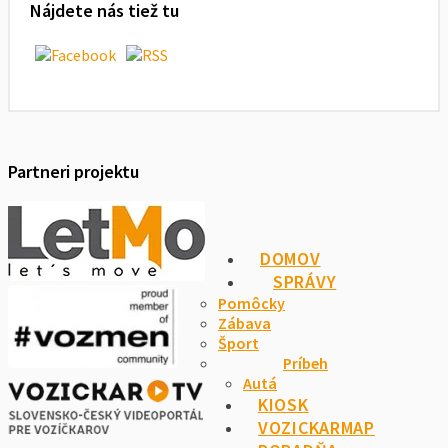
Nájdete nás tiež tu
Partneri projektu
DOMOV
SPRÁVY
Pomôcky
Zábava
Šport
Príbeh
Autá
KIOSK
VOZICKARMAP