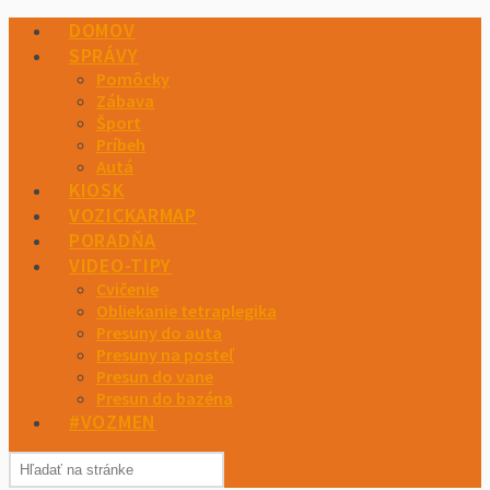
DOMOV
SPRÁVY
Pomôcky
Zábava
Šport
Príbeh
Autá
KIOSK
VOZICKARMAP
PORADŇA
VIDEO-TIPY
Cvičenie
Obliekanie tetraplegika
Presuny do auta
Presuny na posteľ
Presun do vane
Presun do bazéna
#VOZMEN