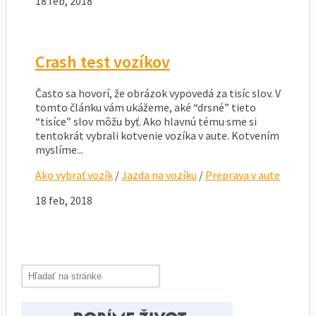
18 feb, 2018
Crash test vozíkov
Často sa hovorí, že obrázok vypovedá za tisíc slov. V
tomto článku vám ukážeme, aké “drsné” tieto
“tisíce” slov môžu byť. Ako hlavnú tému sme si
tentokrát vybrali kotvenie vozíka v aute. Kotvením
myslíme...
Ako vybrať vozík
/
Jazda na vozíku
/
Preprava v aute
18 feb, 2018