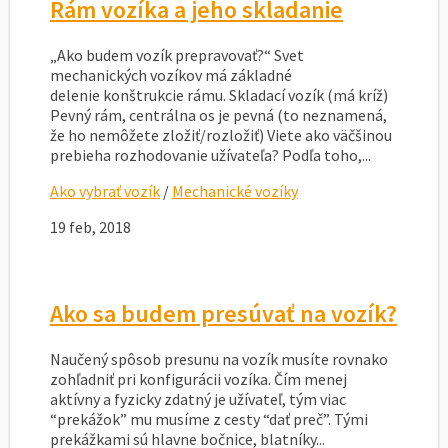
Rám vozíka a jeho skladanie
„Ako budem vozík prepravovať?“ Svet
mechanických vozíkov má základné
delenie konštrukcie rámu. Skladací vozík (má kríž)
Pevný rám, centrálna os je pevná (to neznamená,
že ho nemôžete zložiť/rozložiť) Viete ako väčšinou
prebieha rozhodovanie užívateľa? Podľa toho,...
Ako vybrať vozík
/
Mechanické vozíky
19 feb, 2018
Ako sa budem presúvať na vozík?
Naučený spôsob presunu na vozík musíte rovnako
zohľadniť pri konfigurácii vozíka. Čím menej
aktívny a fyzicky zdatný je užívateľ, tým viac
“prekážok” mu musíme z cesty “dať preč”. Tými
prekážkami sú hlavne bočnice, blatníky...