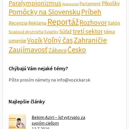
Paralympionizmus
Pikošky
Parlament
Parkovanie
Pomôcky na Slovensku
Príbeh
Reportáž
Rozhovor
Salón
Recenzia
Reklama
tretí sektor
Súťaž
téma
Svalová dystrofia
Sviatky
Voľný čas
Zahraničie
Vozík
umenie
Zaujímavosť
Česko
Zábava
Chýbajú Vám nejaké témy?
Píšte prosím námety na info@vozickar.sk
Najlepšie články
Bekim Aziri – ísť vytrvalo za
svojím cieľom
13.7.2016