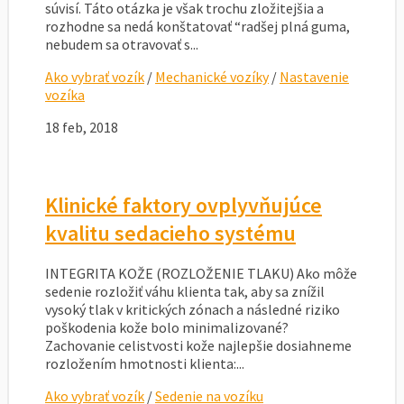
súvisí. Táto otázka je však trochu zložitejšia a
rozhodne sa nedá konštatovať “radšej plná guma,
nebudem sa otravovať s...
Ako vybrať vozík
/
Mechanické vozíky
/
Nastavenie
vozíka
18 feb, 2018
Klinické faktory ovplyvňujúce
kvalitu sedacieho systému
INTEGRITA KOŽE (ROZLOŽENIE TLAKU) Ako môže
sedenie rozložiť váhu klienta tak, aby sa znížil
vysoký tlak v kritických zónach a následné riziko
poškodenia kože bolo minimalizované?
Zachovanie celistvosti kože najlepšie dosiahneme
rozložením hmotnosti klienta:...
Ako vybrať vozík
/
Sedenie na vozíku