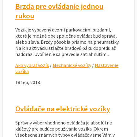
Brzda pre ovládanie jednou
rukou
Vozík je vybavený dvomi parkovacími brzdami,
ktoré je možné obe spoločne ovládať buď sprava,
alebo zľava. Brzdy pôsobia priamo na pneumatiky.
Na ich aktiváciu stlačte brzdovú páku dopredu až
nadoraz. Uvoľnenie sa prevedie zatiahnutím...
Ako vybrať vozík
/
Mechanické vozíky
/
Nastavenie
vozíka
18 feb, 2018
Ovládače na elektrické vozíky
Správny výber vhodného ovládača je absolútne
kľúčový pre budúce používanie vozíka. Okrem
všeobecne známych typov ovládačov sme Vám v