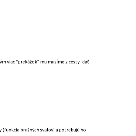
 tým viac “prekážok” mu musíme z cesty “dať
 (funkcia brušných svalov) a potrebujú ho