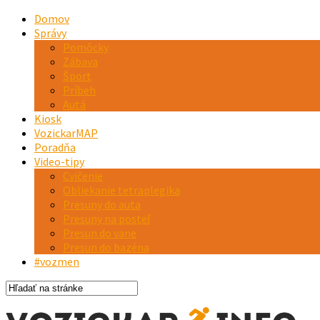
Domov
Správy
Pomôcky
Zábava
Šport
Príbeh
Autá
Kiosk
VozickarMAP
Poradňa
Video-tipy
Cvičenie
Obliekanie tetraplegika
Presuny do auta
Presuny na posteľ
Presun do vane
Presun do bazéna
#vozmen