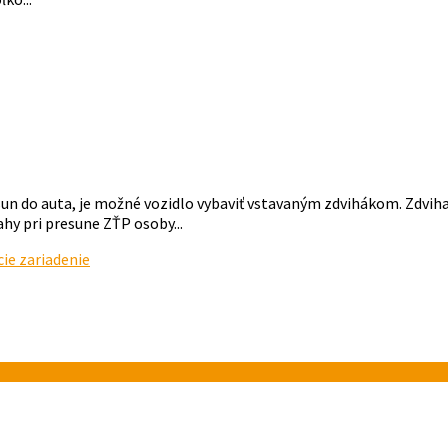
sun do auta, je možné vozidlo vybaviť vstavaným zdvihákom. Zdvi
hy pri presune ZŤP osoby...
cie zariadenie