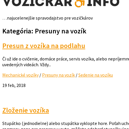
…najucelenejšie spravodajstvo pre vozičkárov
Kategória: Presuny na vozík
Presun z vozíka na podlahu
Či už ide o cvičenie, domáce práce, servis vozíka, alebo nepríjemn
uvedených videách. Vždy...
Mechanické vozíky
/
Presuny na vozík
/
Sedenie na vozíku
19 feb, 2018
Zloženie vozíka
Stupátko (jednodielne) alebo stupátka vyklopte hore. Poťah uch
rozmery, napr. pre prepravu v aute, môžete odobrať stupačky (podľ