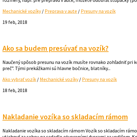
Mechanické vozíky
/
Preprava v aute
/
Presuny na vozík
19 feb, 2018
Ako sa budem presúvať na vozík?
Naučený spôsob presunu na vozík musíte rovnako zohľadniť pri kon
preč”. Tými prekážkami sú hlavne bočnice, blatníky...
Ako vybrať vozík
/
Mechanické vozíky
/
Presuny na vozík
18 feb, 2018
Nakladanie vozíka so skladacím rámom
Nakladanie vozíka so skladacím rámom Vozík so skladacím rámom (
vtiahnuť za sebou na sedadlo otvorenými dverami za vodičom. Koľ