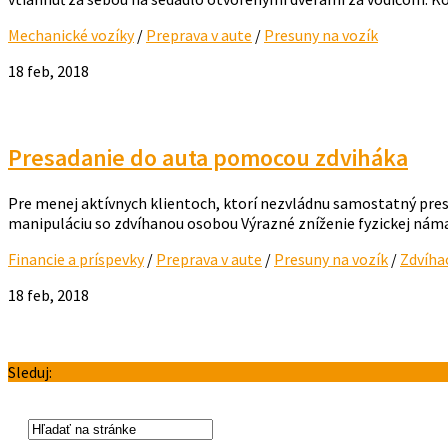
Mechanické vozíky
/
Preprava v aute
/
Presuny na vozík
18 feb, 2018
Presadanie do auta pomocou zdviháka
Pre menej aktívnych klientoch, ktorí nezvládnu samostatný pre
manipuláciu so zdvíhanou osobou Výrazné zníženie fyzickej náma
Financie a príspevky
/
Preprava v aute
/
Presuny na vozík
/
Zdvíha
18 feb, 2018
Sleduj: