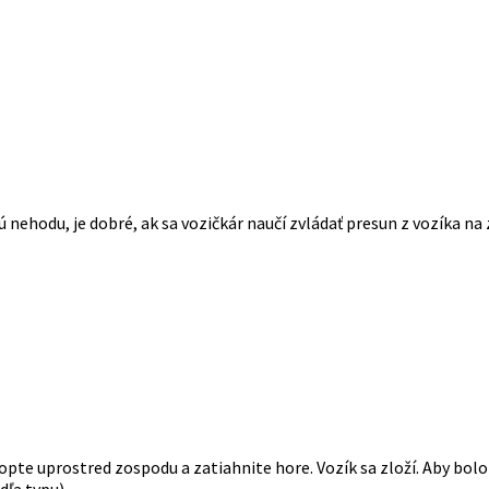
ú nehodu, je dobré, ak sa vozičkár naučí zvládať presun z vozíka na 
opte uprostred zospodu a zatiahnite hore. Vozík sa zloží. Aby bol
a typu)....