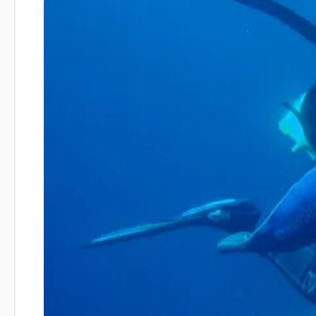
PORADŇA
VIDEO-TIPY
Cvičenie
Obliekanie tetraplegika
Presuny do auta
Presuny na posteľ
Presun do vane
Presun do bazéna
#VOZMEN