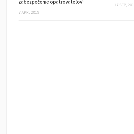
zabezpečenie opatrovateľov“
17 SEP, 20
7 APR, 2019