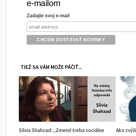
e-mailom
Zadajte svoj e-mail
TIEŽ SA VÁM MOŽE PÁČIŤ...
Silvia Shahzad: „Zmeniť treba sociálne
Ako zvýš