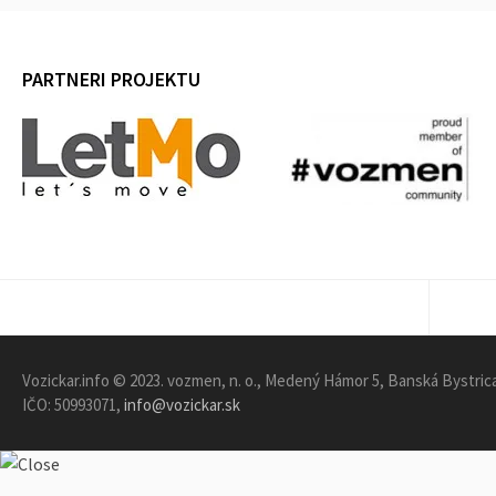
PARTNERI PROJEKTU
DOMOV
Vozickar.info © 2023. vozmen, n. o., Medený Hámor 5, Banská Bystric
IČO: 50993071,
info@vozickar.sk
SPRÁVY
Pomôcky