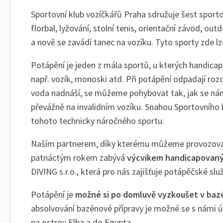
Sportovní klub vozíčkářů Praha sdružuje šest sport
florbal, lyžování, stolní tenis, orientační závod, out
a nově se zavádí tanec na vozíku. Tyto sporty zde l
Potápění je jeden z mála sportů, u kterých handi
např. vozík, monoski atd. Při potápění odpadají roz
voda nadnáší, se můžeme pohybovat tak, jak se nám
převážně na invalidním vozíku. Snahou Sportovního 
tohoto technicky náročného sportu.
Naším partnerem, díky kterému můžeme provozovat 
patnáctým rokem zabývá
výcvikem handicapovan
DIVING s.r.o., která pro nás zajišťuje potápěčské slu
Potápění je
možné si po domluvě vyzkoušet v baz
absolvování bazénové přípravy je možné se s námi 
na ostrov Elba a do Egypta.