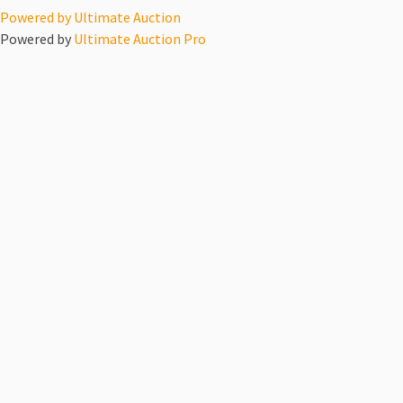
Powered by Ultimate Auction
Zábava
Powered by
Ultimate Auction Pro
Šport
Príbeh
Autá
KIOSK
VOZICKARMAP
PORADŇA
VIDEO-TIPY
Cvičenie
Obliekanie tetraplegika