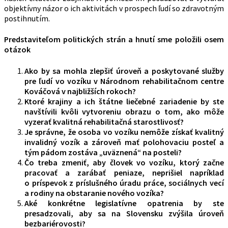
objektívny názor o ich aktivitách v prospech ľudí so zdravotným
postihnutím.
Predstaviteľom politických strán a hnutí sme položili osem
otázok
Ako by sa mohla zlepšiť úroveň a poskytované služby
pre ľudí vo vozíku v Národnom rehabilitačnom centre
Kováčová v najbližších rokoch?
Ktoré krajiny a ich štátne liečebné zariadenie by ste
navštívili kvôli vytvoreniu obrazu o tom, ako môže
vyzerať kvalitná rehabilitačná starostlivosť?
Je správne, že osoba vo vozíku nemôže získať kvalitný
invalidný vozík a zároveň mať polohovaciu posteľ a
tým pádom zostáva „uväznená“ na posteli?
Čo treba zmeniť, aby človek vo vozíku, ktorý začne
pracovať a zarábať peniaze, neprišiel napríklad
o príspevok z príslušného úradu práce, sociálnych vecí
a rodiny na obstaranie nového vozíka?
Aké konkrétne legislatívne opatrenia by ste
presadzovali, aby sa na Slovensku zvýšila úroveň
bezbariérovosti?