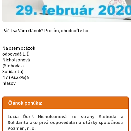
Páčil sa Vám článok? Prosím, ohodnoťte ho
Na osem otázok
odpovedá L. Ď.
Nicholsonová
(Sloboda a
Solidarita)
4.7
(93.33%)
9
hlasov
Článok ponúka:
Lucia Ďuriš Nicholsonová zo strany Sloboda a
Solidarita ako prvá odpovedala na otázky spoločnosti
Vozmen, n. o.