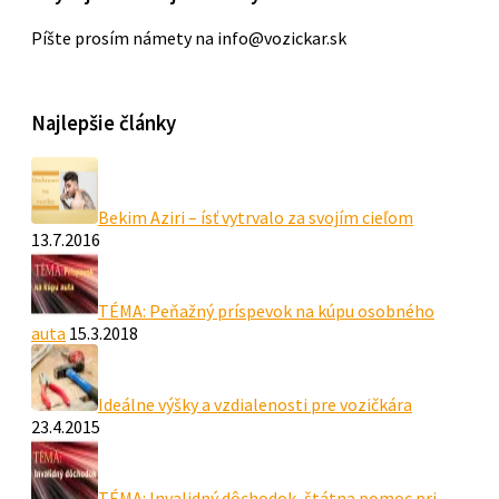
Píšte prosím námety na info@vozickar.sk
Najlepšie články
Bekim Aziri – ísť vytrvalo za svojím cieľom
13.7.2016
TÉMA: Peňažný príspevok na kúpu osobného
auta
15.3.2018
Ideálne výšky a vzdialenosti pre vozičkára
23.4.2015
TÉMA: Invalidný dôchodok, štátna pomoc pri