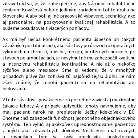
zdravotníctva, je, že zabezpečíme, aby Národné rehabilitačné
centrum Kováčová nebolo jediným zariadením tohto druhu na
Slovensku. A aby boli aj iné pracoviská vybavené, technicky, ako
aj personálne, na poskytovanie kvalitnej rehabilitácie. A to
budeme posudzovať z viacerých pohľadov.
Ak má byť liečba konkrétneho pacienta úspešná pri takých
závažných postihnutiach, ako sú stavy po úrazoch a operačných
výkonoch na chrbtici, mieche, mozgu, periférnych nervoch, pri
stavoch po amputáciách, je nevyhnutné mu zabezpečiť kvalitnú
a intenzívnu rehabilitáciu kontinuálne. A nie až o niekoľko
týždňov alebo mesiacov. Sme si vedomí, že v mnohých
prípadoch práve čas zohráva tú najdôležitejšiu úlohu. Je nám
však známe, že mnohí pacienti sa na rehabilitáciu ani
nedostanú.
V tejto súvislosti považujeme za potrebné zaviesť aj maximálne
čakacie lehoty. A v prípade uplynutia lehoty navrhujeme, aby
mal pacient nárok na preplatenie liečby kdekoľvek v EÚ.
Chceme tiež zabezpečiť funkčnosť jednotného objednávkového
systému. Ten vylúči aj akékoľvek uprednostňovanie pacientov
z iných ako zdravotných dôvodov. Nechceme mať rovných
a rovnejších. Tým sa zvýši objektivita poskytovania