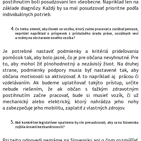
postihnutím boli posudzovaní len všeobecne. Napríklad len na
základe diagnózy. Každý by sa mal posudzovať prioritne podľa
individuálnych potrieb.
Čo treba zmeniť, aby človek vo vozíku, ktorý začne pracovať a zarábať peniaze,
neprišiel napríklad o príspevok z príslušného úradu práce, sociálnych vecí
a rodiny na obstaranie nového vozíka?
Je potrebné nastaviť podmienky a kritériá prideľovania
pomôcok tak, aby bolo jasné, čo je pre občana nevyhnutné. Pre
to, aby mohol žiť plnohodnotný a nezávislý život. Na druhej
strane, podmienky podpory musia byť nastavené tak, aby
občana motivovali sa aktivizovať. A to napríklad aj prácou či
vzdelávaním. Ak budeme uplatňovať takýto prístup, určite
nebude riešením, že ak občan s ťažkým zdravotným
postihnutím začne pracovať, bude si musieť vozík, či už
mechanický alebo elektrický, ktorý nahrádza jeho nohy
a zabezpečuje jeho mobilitu, zaplatiť z vlastných zdrojov.
Aké konkrétne legislatívne opatrenia by ste presadzovali, aby sa na Slovensku
zvýšila úroveň bezbariérovosti?
Pri tejto odpovedi nemáme na Slovensku ani o čom rozmýšľať.