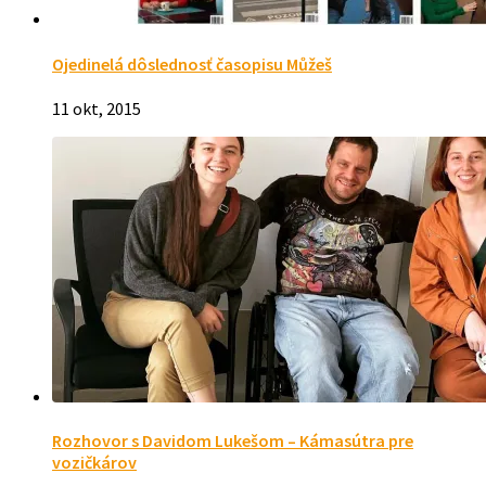
Ojedinelá dôslednosť časopisu Můžeš
11 okt, 2015
Rozhovor s Davidom Lukešom – Kámasútra pre
vozičkárov