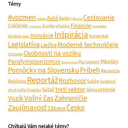
Témy
#vozmen
Cestovanie
Autá
Bariéry
Boccia
Anketa
Financie
Cvičenie
eSalón
Erotika
Handbike
Cyklistika
Inšpirácia
Inovácie
Komentár
História
Hokej
Legislatíva
Moderné technológie
Liečba
Osobnosti na vozíku
Obdarení
Paralympionizmus
Pikošky
Parlament
Parkovanie
Pomôcky na Slovensku
Príbeh
Recenzia
Reportáž
Rozhovor
Salón
Reklama
Svalová
tretí sektor
Súťaž
umenie
téma
dystrofia
Sviatky
Voľný čas
Zahraničie
Vozík
Zaujímavosť
Česko
Zábava
Chýbajú Vám nejaké témy?