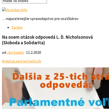
…najucelenejšie spravodajstvo pre vozičkárov
Správy
Na osem otázok odpovedá L. Ď. Nicholsonová
(Sloboda a Solidarita)
od
Ján Szabó
· 11.2.2020
Anketa
Legislatíva
Vozík