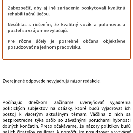
Zabezpečiť, aby aj iné zariadenia poskytovali kvalitnú
rehabilitačnú liečbu.
Nesúhlas s riešením, že kvalitný vozík a polohovacia
posteľ sa vzájomne vylučujú.
Pre rôzne účely je potrebné občana objektívne
posudzovať na jednom pracovisku.
Zverejnené odpovede nevyjadrujú názor redakcie.
Počínajúc dneškom začíname uverejňovať vyjadrenia
politických subjektov na otázky, ktoré budú vyjadrovať ich
postoj k viacerým aktuálnym témam. Väčšina z nich sa
bezprostredne týka osôb so závažnými poruchami hybnosti
dolných končatín. Preto očakávame, že názory politikov budú
našich čitateľov zaujímať. A pomôžu im posudzovať a vytvárať