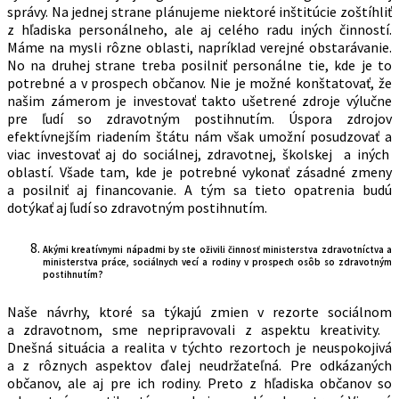
správy. Na jednej strane plánujeme niektoré inštitúcie zoštíhliť
z hľadiska personálneho, ale aj celého radu iných činností.
Máme na mysli rôzne oblasti, napríklad verejné obstarávanie.
No na druhej strane treba posilniť personálne tie, kde je to
potrebné a v prospech občanov. Nie je možné konštatovať, že
našim zámerom je investovať takto ušetrené zdroje výlučne
pre ľudí so zdravotným postihnutím. Úspora zdrojov
efektívnejším riadením štátu nám však umožní posudzovať a
viac investovať aj do sociálnej, zdravotnej, školskej a iných
oblastí. Všade tam, kde je potrebné vykonať zásadné zmeny
a posilniť aj financovanie. A tým sa tieto opatrenia budú
dotýkať aj ľudí so zdravotným postihnutím.
Akými kreatívnymi nápadmi by ste oživili činnosť ministerstva zdravotníctva a
ministerstva práce, sociálnych vecí a rodiny v prospech osôb so zdravotným
postihnutím?
Naše návrhy, ktoré sa týkajú zmien v rezorte sociálnom
a zdravotnom, sme nepripravovali z aspektu kreativity.
Dnešná situácia a realita v týchto rezortoch je neuspokojivá
a z rôznych aspektov ďalej neudržateľná. Pre odkázaných
občanov, ale aj pre ich rodiny. Preto z hľadiska občanov so