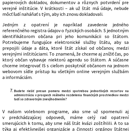
papierových dokladov, dokumentov a rôznych potvrdení pre
verejné inštitúcie. V krátkosti – ak už štát má údaje, nebude
môcť ľudí naháňať s tým, aby ich znovu dokladovali.
Jedným z opatrení je napríklad zavedenie jedného
referenčného registra údajov o fyzických osobách. S jednotným
identifikátorom občana pri jeho komunikácii so štátom.
Potrebujeme fungujúce elektronické služby štátu, aby sa
prepojili údaje a dáta, ktoré štát získal od občanov, medzi
verejnými inštitúciami. To znamená, že chceme aj znížiť čas, po
ktorý občan vybavuje niektorú agendu so štátom. A súčasne
chceme integrovať IS s cieľom poskytnúť občanom na jednom
webovom sídle prístup ku všetkým online verejným službám
a informáciám.
Budete riešiť presun pomeru medzi spotrebou jednotlivých rezortov na
administráciu v prospech reálneho rozdelenia finančných prostriedkov medzi
ľudí so zdravotným znevýhodnením?
V našom volebnom programe, ako sme už spomenuli aj
v predchádzajúcej odpovedi, máme celý rad opatrení
smerujúcich k tomu, aby sme náš štát kvázi zoštíhlili. A to sa
týka aj efektívnejšej organizácie a činnosti orgánov štátnej