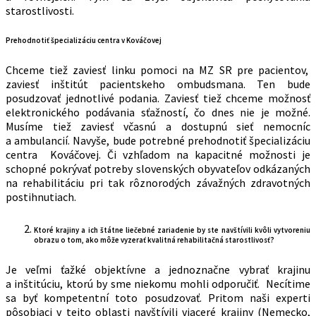
starostlivosti.
Prehodnotiť špecializáciu centra v Kováčovej
Chceme tiež zaviesť linku pomoci na MZ SR pre pacientov,
zaviesť inštitút pacientskeho ombudsmana. Ten bude
posudzovať jednotlivé podania. Zaviesť tiež chceme možnosť
elektronického podávania sťažností, čo dnes nie je možné.
Musíme tiež zaviesť včasnú a dostupnú sieť nemocníc
a ambulancií. Navyše, bude potrebné prehodnotiť špecializáciu
centra Kováčovej. Či vzhľadom na kapacitné možnosti je
schopné pokrývať potreby slovenských obyvateľov odkázaných
na rehabilitáciu pri tak rôznorodých závažných zdravotných
postihnutiach.
Ktoré krajiny a ich štátne liečebné zariadenie by ste navštívili kvôli vytvoreniu
obrazu o tom, ako môže vyzerať kvalitná rehabilitačná starostlivosť?
Je veľmi ťažké objektívne a jednoznačne vybrať krajinu
a inštitúciu, ktorú by sme niekomu mohli odporučiť. Necítime
sa byť kompetentní toto posudzovať. Pritom naši experti
pôsobiaci v tejto oblasti navštívili viaceré krajiny (Nemecko,