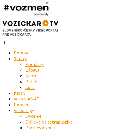
Domov
Správy
Pomôcky
Zábava
Šport
Príbeh
Autá
Kiosk
VozickarMAP
Poradňa
Video-tipy
Cvičenie
Obliekanie tetraplegika
Presuny do auta