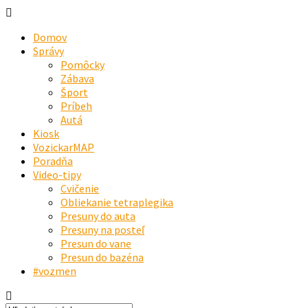
Domov
Správy
Pomôcky
Zábava
Šport
Príbeh
Autá
Kiosk
VozickarMAP
Poradňa
Video-tipy
Cvičenie
Obliekanie tetraplegika
Presuny do auta
Presuny na posteľ
Presun do vane
Presun do bazéna
#vozmen