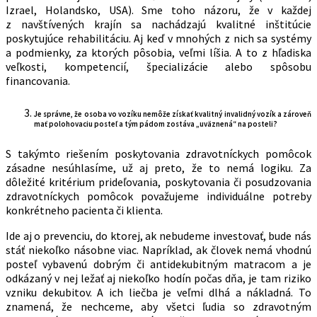
Izrael, Holandsko, USA). Sme toho názoru, že v každej
z navštívených krajín sa nachádzajú kvalitné inštitúcie
poskytujúce rehabilitáciu. Aj keď v mnohých z nich sa systémy
a podmienky, za ktorých pôsobia, veľmi líšia. A to z hľadiska
veľkosti, kompetencií, špecializácie alebo spôsobu
financovania.
Je správne, že osoba vo vozíku nemôže získať kvalitný invalidný vozík a zároveň
mať polohovaciu posteľ a tým pádom zostáva „uväznená“ na posteli?
S takýmto riešením poskytovania zdravotníckych pomôcok
zásadne nesúhlasíme, už aj preto, že to nemá logiku. Za
dôležité kritérium prideľovania, poskytovania či posudzovania
zdravotníckych pomôcok považujeme individuálne potreby
konkrétneho pacienta či klienta.
Ide aj o prevenciu, do ktorej, ak nebudeme investovať, bude nás
stáť niekoľko násobne viac. Napríklad, ak človek nemá vhodnú
posteľ vybavenú dobrým či antidekubitným matracom a je
odkázaný v nej ležať aj niekoľko hodín počas dňa, je tam riziko
vzniku dekubitov. A ich liečba je veľmi dlhá a nákladná. To
znamená, že nechceme, aby všetci ľudia so zdravotným