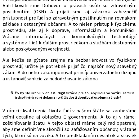
Ratifikovali sme Dohovor o právach osôb so zdravotným
postihnutím (OSN). A prijali sme aj záväzok zabezpečiť
prístupnosť pre ľudí so zdravotným postihnutím na rovnakom
základe s ostatnými občanmi. A to nielen prístup k fyzickému
prostrediu, ale aj k doprave, informáciám a komunikácii.
Vrátane informačných a komunikačných technológií
a systémov. Tiež k ďalším prostriedkom a službám dostupným
alebo poskytovaným verejnosti.
Ale keďže sa pýtate zrejme na bezbariérovosť vo fyzickom
prostredí, určite je potrebné prijať čo najskôr nový stavebný
zákon. A do neho zakomponovať princíp univerzálneho dizajnu
a ustanoviť sankcie za nedodržiavanie zákona.
Čo by ste urobili v oblasti digitalizácie pre to, aby ľudia vo vozíku nemuseli
jednotlivé úradné dokumenty či žiadosti doručovať osobne na úrady?
V rámci skvalitnenia života ľudí v našom štáte sa zaoberáme
veľmi detailne aj oblasťou E governmentu. A to aj v rámci
zoštíhľovania štátu. V tejto oblasti máme celý rad opatrení,
aby sme definitívne skončili so zaťažovaním občanov, vrátane
tých, ktorí sú na vozíku. A to predkladaním desiatok a stoviek