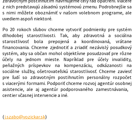
zdravotným postihnutím navrhujeme celý rad opatrení. Viaceré
z nich predstavujú zásadnú systémovú zmenu. Podrobnejšie sa
s nimi môžete oboznámiť v našom volebnom programe, ale
uvediem aspoň niektoré.
Po 20 rokoch sľubov chceme vytvoriť podmienky pre systém
dlhodobej starostlivosti. Tak, aby zdravotná a sociálna
starostlivosť bola prepojená a koordinovaná, vrátane
financovania. Chceme zjednotiť a zriadiť nezávislý posudkový
systém, aby sa občan mohol objektívne posudzovať pre rôzne
účely na jednom mieste. Napríklad pre účely invalidity,
peňažných príspevkov na kompenzáciu, odkázanosti na
sociálne služby, ošetrovateľskú starostlivosť. Chceme zaviesť
pre ľudí so zdravotným postihnutím personálny rozpočet
s viacerými formami. Podporiť chceme rozvoj agentúr osobnej
asistencie, ale aj agentúr podporovaného zamestnávania,
centier včasnej intervencie a iné.
(
j.szabo@vozickar.sk
)