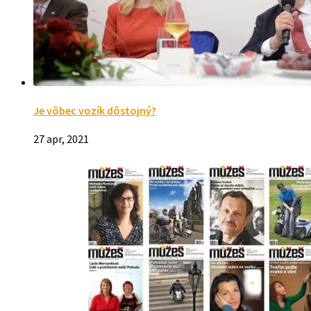
Je vôbec vozík dôstojný?
27 apr, 2021