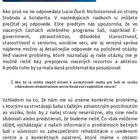
Ako prvá na ne odpovedala Lucia Ďuriš Nicholsonová zo strany
Sloboda a Solidarita. V nasledujúcich riadkoch si môžete
prečítať jej odpovede. Ešte predtým nás upozornila, že vo
viacerých častiach volebného programu SaS, napríklad E-
government, zdravotníctvo, dlhodobá starostlivosť,
starostlivosť o seniorov, sociálne veci, ale aj verejná správa
nájdeme možno aj detailnejšie odpovede na položené otázky.
Veď viaceré problémy, ktoré naznačujú aj naše otázky, nie je
možné riešiť bez prepojenia viacerých rezortov a aktérov.
A podľa toho by sa mala daná problematika posudzovať.
Ako by sa mohla zlepšiť úroveň a poskytované služby pre ľudí vo vozíku
v Národnom rehabilitačnom centre Kováčová v najbližších rokoch?
Vzhľadom na to, že nám nie sú známe konkrétne problémy,
s ktorými sa stretávajú ľudia s ťažkým zdravotným postihnutím
vo vozíku, bolo by z našej strany neseriózne, aby sme niečo
sľubovali alebo predstierali, že budeme riešiť. Čo však môžeme
sľúbiť, vychádzajúc z našich informácií o problémoch bežných
ľudí v súvislosti so zabezpečením rehabilitácie v uvedenom
centre a z konkrétnych opatrení, ktoré máme v oblasti