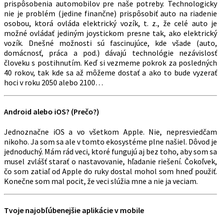
prispôsobenia automobilov pre naše potreby. Technologicky
nie je problém (jedine finančne) prispôsobiť auto na riadenie
osobou, ktorá ovláda elektrický vozík, t. z., že celé auto je
možné ovládať jediným joystickom presne tak, ako elektrický
vozík. Dnešné možnosti sú fascinujúce, kde všade (auto,
domácnosť, práca a pod.) dávajú technológie nezávislosť
človeku s postihnutím. Keď si vezmeme pokrok za posledných
40 rokov, tak kde sa až môžeme dostať a ako to bude vyzerať
hoci v roku 2050 alebo 2100…
Android alebo iOS? (Prečo?)
Jednoznačne iOS a vo všetkom Apple. Nie, nepresviedčam
nikoho. Ja som sa ale v tomto ekosystéme plne našiel. Dôvod je
jednoduchý. Mám rád veci, ktoré fungujú aj bez toho, aby som sa
musel zvlášť starať o nastavovanie, hľadanie riešení. Čokoľvek,
čo som zatiaľ od Apple do ruky dostal mohol som hneď použiť.
Konečne som mal pocit, že veci slúžia mne a nie ja veciam.
Tvoje najobľúbenejšie aplikácie v mobile