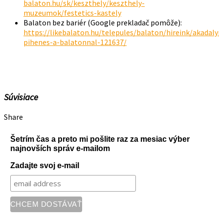
balaton.hu/sk/keszthely/keszthely-
muzeumok/festetics-kastely
Balaton bez bariér (Google prekladač pomôže):
https://likebalaton.hu/telepules/balaton/hireink/akadal
pihenes-a-balatonnal-121637/
Súvisiace
Share
Šetrím čas a preto mi pošlite raz za mesiac výber
najnovších správ e-mailom
Zadajte svoj e-mail