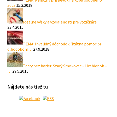
auta
15.3.2018
Ideálne výšky a vzdialenosti pre vozičkára
23.4.2015
TÉMA: Invalidný dôchodok, štátna pomoc pri
dlhodobom…
27.9.2018
Tatry bez bariér: Starý Smokovec – Hrebienok –
…
29.5.2015
Nájdete nás tiež tu