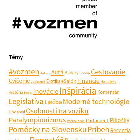
Témy
#vozmen
Cestovanie
Autá
Bariéry
Boccia
Anketa
Financie
Cvičenie
eSalón
Erotika
Handbike
Cyklistika
Inšpirácia
Inovácie
Komentár
História
Hokej
Legislatíva
Moderné technológie
Liečba
Osobnosti na vozíku
Obdarení
Paralympionizmus
Pikošky
Parlament
Parkovanie
Pomôcky na Slovensku
Príbeh
Recenzia