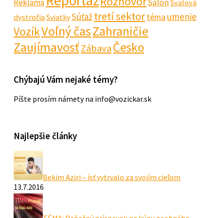
Reportáž
Rozhovor
Salón
Reklama
Svalová
tretí sektor
Súťaž
umenie
téma
dystrofia
Sviatky
Voľný čas
Zahraničie
Vozík
Zaujímavosť
Česko
Zábava
Chýbajú Vám nejaké témy?
Píšte prosím námety na info@vozickar.sk
Najlepšie články
Bekim Aziri – ísť vytrvalo za svojím cieľom
13.7.2016
TÉMA: Peňažný príspevok na kúpu osobného