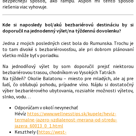
bezpečnejší spôsob, ako rampu. Aspoň mi tento spôsob
riešenia viac vyhovuje.
Kde si naposledy bol/akú bezbariérovú destináciu by si
doporučil na jednodenný výlet/na týždennú dovolenku?
Jedna z mojich posledných ciest bola do Rumunska. Trochu je
to tam divoké s bezbariérovosťou, ale pri dobrom plánovaní
všetko môže byť v poriadku.
Na jednodňový výlet by som doporučil prejsť niektorou
bezbariérovou trasou, chodníkom vo Vysokých Tatrách
Na týždeň? Okolie Balatonu – miesto pre mladých, ale aj pre
ľudí, čo obľubujú pohodu, prípadne víno. Nájdu si dostatočný
výber bezbariérového ubytovania, rozsiahle možnosti výletov,
slnko, vodu…
Odporúčam v okolí nevynechať
Hévíz
https://www.wellnesstips.sk/kupele/heviz-
termalne-jazero-vzdialenost-merana-od-stredu-
jazera_60013_0_1.html
Keszthely (
https://west-