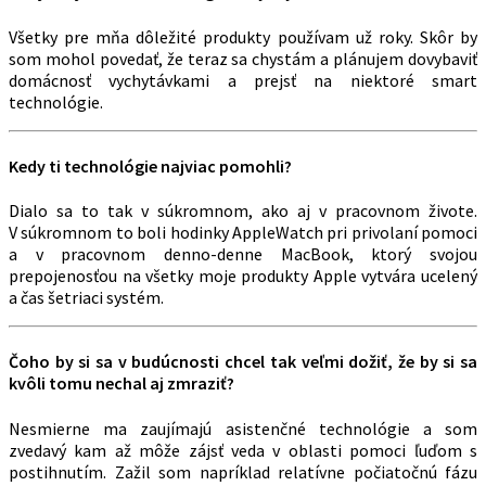
Všetky pre mňa dôležité produkty používam už roky. Skôr by
som mohol povedať, že teraz sa chystám a plánujem dovybaviť
domácnosť vychytávkami a prejsť na niektoré smart
technológie.
Kedy ti technológie najviac pomohli?
Dialo sa to tak v súkromnom, ako aj v pracovnom živote.
V súkromnom to boli hodinky AppleWatch pri privolaní pomoci
a v pracovnom denno-denne MacBook, ktorý svojou
prepojenosťou na všetky moje produkty Apple vytvára ucelený
a čas šetriaci systém.
Čoho by si sa v budúcnosti chcel tak veľmi dožiť, že by si sa
kvôli tomu nechal aj zmraziť?
Nesmierne ma zaujímajú asistenčné technológie a som
zvedavý kam až môže zájsť veda v oblasti pomoci ľuďom s
postihnutím. Zažil som napríklad relatívne počiatočnú fázu