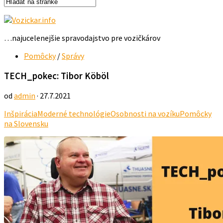
…najucelenejšie spravodajstvo pre vozičkárov
Pomôcky
/
Správy
TECH_pokec: Tibor Köböl
od
admin
· 27.7.2021
Inšpirácia
Moderné technológie
Osobnosti na vozíku
Pomôcky
na Slovensku