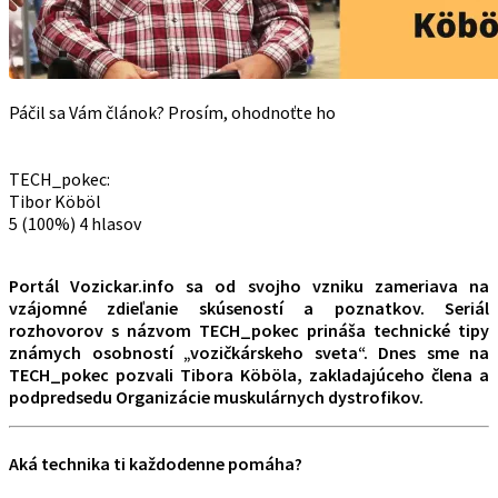
Páčil sa Vám článok? Prosím, ohodnoťte ho
TECH_pokec:
Tibor Köböl
5
(100%)
4
hlasov
Portál Vozickar.info sa od svojho vzniku zameriava na
vzájomné zdieľanie skúseností a poznatkov. Seriál
rozhovorov s názvom TECH_pokec prináša technické tipy
známych osobností „vozičkárskeho sveta“.
Dnes sme na
TECH_pokec pozvali Tibora Köböla, zakladajúceho člena a
podpredsedu Organizácie muskulárnych dystrofikov.
Aká technika ti každodenne pomáha?