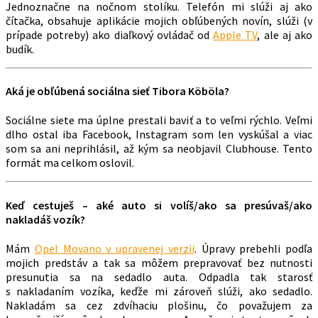
Jednoznačne na nočnom stolíku. Telefón mi slúži aj ako
čítačka, obsahuje aplikácie mojich obľúbených novín, slúži (v
prípade potreby) ako diaľkový ovládač od
Apple TV
, ale aj ako
budík.
Aká je obľúbená sociálna sieť Tibora Köböla?
Sociálne siete ma úplne prestali baviť a to veľmi rýchlo. Veľmi
dlho ostal iba Facebook, Instagram som len vyskúšal a viac
som sa ani neprihlásil, až kým sa neobjavil Clubhouse. Tento
formát ma celkom oslovil.
Keď cestuješ – aké auto si volíš/ako sa presúvaš/ako
nakladáš vozík?
Mám
Opel Movano v upravenej verzii
. Úpravy prebehli podľa
mojich predstáv a tak sa môžem prepravovať bez nutnosti
presunutia sa na sedadlo auta. Odpadla tak starosť
s nakladaním vozíka, keďže mi zároveň slúži, ako sedadlo.
Nakladám sa cez zdvíhaciu plošinu, čo považujem za