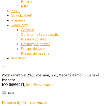
Príbeh
Autá
Kiosk
VozickarMAP
Poradňa
Video-tipy
Cvičenie
Obliekanie tetraplegika
Presuny do auta
Presuny na posteľ
Presun do vane
Presun do bazéna
#vozmen
Vozickar.info © 2023. vozmen, n. o., Medený Hámor 5, Banská
Bystrica
IČO: 50993071,
info@vozickar.sk
Powered by Ultimate Auction