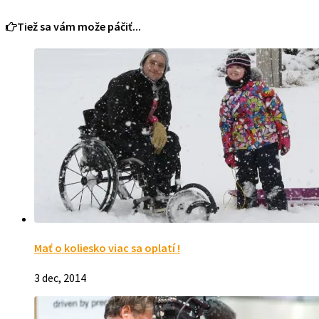
Tiež sa vám može páčiť...
Mať o koliesko viac sa oplatí !
3 dec, 2014