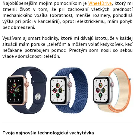
Najobľúbenejším mojim pomocníkom je
WheelDrive
, ktorý mi
zmenil život v tom, že pri zachovaní všetkých predností
mechanického vozíka (obratnosť, menšie rozmery, pohodlná
výška pri práci v kancelárii), oproti elektrickému, mám pohyb
bez obmedzení.
Využívam aj smart hodinky, ktoré mi dávajú istotu, že v každej
situácii mám poruke „telefón“ a môžem volať kedykoľvek, keď
nečakane potrebujem pomoc. Predtým som nosil so sebou
všade v domácnosti telefón.
Tvoja najnovšia technologická vychytávka