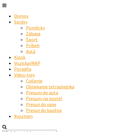
Domov
Správy
Pomôcky
Zábava
Šport
Príbeh
Autá
Kiosk
VozickarMAP
Poradňa
Video-tipy
Cvičenie
Obliekanie tetraplegika
Presuny do auta
Presuny na posteľ
Presun do vane
Presun do bazéna
#vozmen