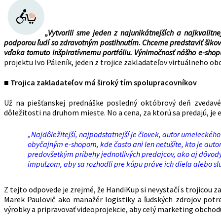
„Vytvorili sme jeden z najunikátnejších a najkvali
podporou ľudí so zdravotným postihnutím. Chceme predstaviť šikov
vďaka tomuto inšpiratívnemu portfóliu. Výnimočnosť nášho e-shop
projektu Ivo Páleník, jeden z trojice zakladateľov virtuálneho o
■ Trojica zakladateľov má široký tím spolupracovníkov
Už na piešťanskej prednáške posledný októbrový deň zvedavému
dôležitosti na druhom mieste. No a cena, za ktorú sa predajú, je e
„Najdôležitejší, najpodstatnejší je človek, autor umeleckéh
obyčajným e-shopom, kde často ani len netušíte, kto je au
predovšetkým príbehy jednotlivých predajcov, ako aj dôvody
impulzom, aby sa rozhodli pre kúpu práve ich diela alebo sl
Z tejto odpovede je zrejmé, že HandiKup si nevystačí s trojicou z
Marek Paulovič ako manažér logistiky a ľudských zdrojov potreb
výrobky a pripravovať videoprojekcie, aby celý marketing obchodu