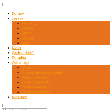
Domov
Správy
Pomôcky
Zábava
Šport
Príbeh
Autá
Kiosk
VozickarMAP
Poradňa
Video-tipy
Cvičenie
Obliekanie tetraplegika
Presuny do auta
Presuny na posteľ
Presun do vane
Presun do bazéna
#vozmen