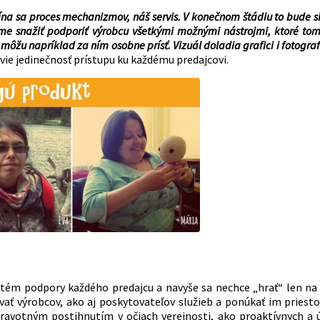
na sa proces mechanizmov, náš servis. V konečnom štádiu to bude sí
deme snažiť podporiť výrobcu všetkými možnými nástrojmi, ktoré t
ôžu napríklad za ním osobne prísť. Vizuál doladia grafici i fotogra
kvie jedinečnosť prístupu ku každému predajcovi.
tém podpory každého predajcu a navyše sa nechce „hrať“ len n
ť výrobcov, ako aj poskytovateľov služieb a ponúkať im priestor
 zdravotným postihnutím v očiach verejnosti, ako proaktívnych a 