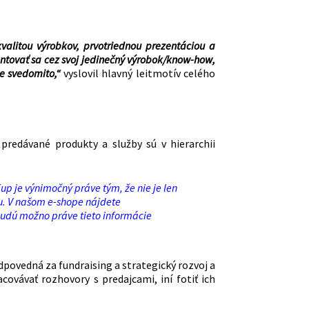
kvalitou výrobkov, prvotriednou prezentáciou a
entovať sa cez svoj jedinečný výrobok/know-how,
e svedomito,“
vyslovil hlavný leitmotív celého
predávané produkty a služby sú v hierarchii
up je výnimočný práve tým, že nie je len
u. V našom e-shope nájdete
budú možno práve tieto informácie
odpovedná za fundraising a strategický rozvoj a
covávať rozhovory s predajcami, iní fotiť ich