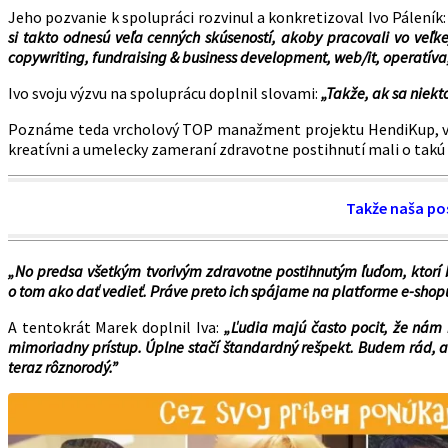
Jeho pozvanie k spolupráci rozvinul a konkretizoval Ivo Páleník
si takto odnesú veľa cenných skúseností, akoby pracovali vo veľke
copywriting, fundraising & business development, web/it, operatív
Ivo svoju výzvu na spoluprácu doplnil slovami:
„Takže, ak sa niekt
Poznáme teda vrcholový TOP manažment projektu HendiKup, vieme
kreatívni a umelecky zameraní zdravotne postihnutí mali o tak
Takže naša pos
„No predsa všetkým tvorivým zdravotne postihnutým ľuďom, ktorí b
o tom ako dať vedieť. Práve preto ich spájame na platforme e-sho
A tentokrát Marek doplnil Iva:
„Ľudia majú často pocit, že nám
mimoriadny prístup. Úplne stačí štandardný rešpekt. Budem rád, a
teraz rôznorodý.”