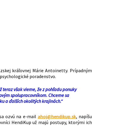
zskej kráľovnej Márie Antoinetty. Prípadným
e psychologické poradenstvo.
ž teraz však vieme, že z pohľadu ponuky
novým spolupracovníkom. Chceme sa
 a ďalších okolitých krajinách.“
 sa ozvú na e-mail
ahoj@hendikup.sk
, napíšu
covníci HendiKup už majú postupy, ktorými ich