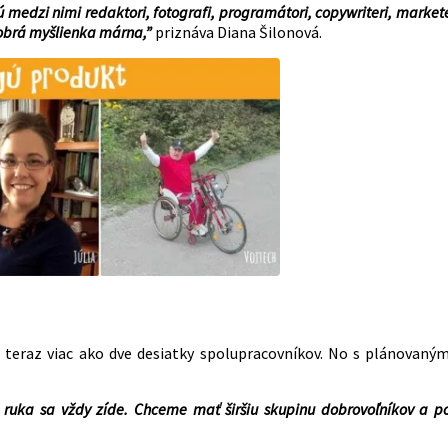
 medzi nimi redaktori, fotografi, programátori, copywriteri, marketé
dobrá myšlienka márna,”
priznáva Diana Šilonová.
už teraz viac ako dve desiatky spolupracovníkov. No s plánovan
 ruka sa vždy zíde. Chceme mať širšiu skupinu dobrovoľníkov a p