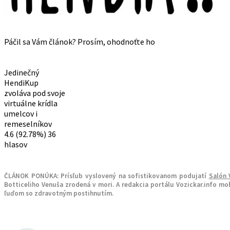
Páčil sa Vám článok? Prosím, ohodnoťte ho
Jedinečný
HendiKup
zvoláva pod svoje
virtuálne krídla
umelcov i
remeselníkov
4.6
(92.78%)
36
hlasov
ČLÁNOK PONÚKA:
Prísľub vyslovený na sofistikovanom podujatí
Salón 
Botticeliho Venuša zrodená v mori. A redakcia portálu Vozickar.info mo
ľuďom so zdravotným postihnutím.