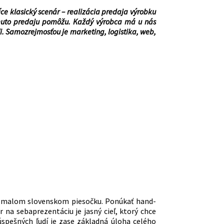
ce klasický scenár – realizácia predaja výrobku
omuto predaju pomôžu. Každý výrobca má u nás
fi. Samozrejmosťou je marketing, logistika, web,
a malom slovenskom piesočku. Ponúkať hand-
 na sebaprezentáciu je jasný cieľ, ktorý chce
úspešných ľudí je zase základná úloha celého