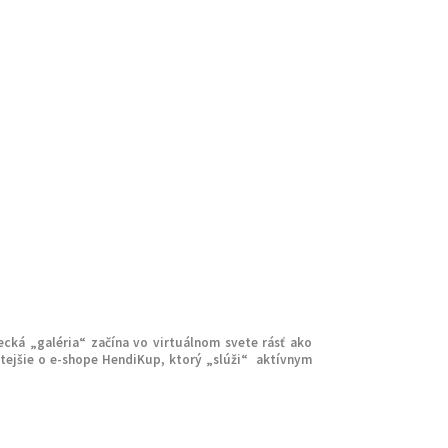
ecká „galéria“ začína vo virtuálnom svete rásť ako
itejšie o e-shope HendiKup, ktorý „slúži“ aktívnym