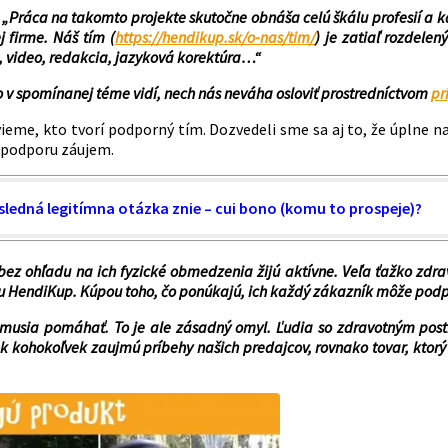
:
„Práca na takomto projekte skutočne obnáša celú škálu profesií a 
j firme. Náš tím (
https://hendikup.sk/o-nas/tim/
) je zatiaľ rozdelen
a, video, redakcia, jazyková korektúra…“
o v spomínanej téme vidí, nech nás neváha osloviť prostredníctvom
pr
, kto tvorí podporný tím. Dozvedeli sme sa aj to, že úplne na za
ú podporu záujem.
ledná legitímna otázka znie – cui bono (komu to prospeje)?
ez ohľadu na ich fyzické obmedzenia žijú aktívne. Veľa ťažko zdrav
pu HendiKup. Kúpou toho, čo ponúkajú, ich každý zákazník môže podpo
 musia pomáhať. To je ale zásadný omyl. Ľudia so zdravotným post
k kohokoľvek zaujmú príbehy našich predajcov, rovnako tovar, ktorý