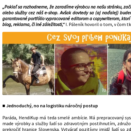
„Pokiaľ sa rozhodneme, že zaradíme výrobcu na našu stránku, začí
alebo služby cez náš e-shop. Avšak dovtedy sa (aj naďalej) bu
garantované portfólio vypracované editorom a copywriterom, ktorí m
blog, reklama, či iné záležitosti,“
I. Páleník hovoril o tom, v čom t
■ Jednoduchý, no na logistiku náročný postup
Paráda, HendiKup má teda smelé ambície. Má prepracovaný sys
made výrobky a služby ľudí so zdravotným postihnutím, združova
prekročiť hranice Slovenska. Vytvárať pozitívny imidž ľudí so