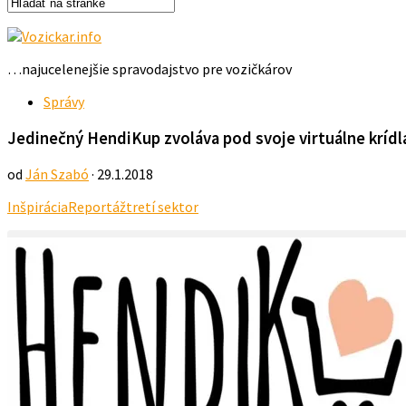
…najucelenejšie spravodajstvo pre vozičkárov
Správy
Jedinečný HendiKup zvoláva pod svoje virtuálne krídl
od
Ján Szabó
· 29.1.2018
Inšpirácia
Reportáž
tretí sektor