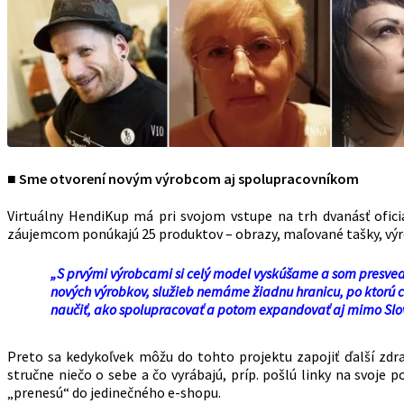
■ Sme otvorení novým výrobcom aj spolupracovníkom
Virtuálny HendiKup má pri svojom vstupe na trh dvanásť ofic
záujemcom ponúkajú 25 produktov – obrazy, maľované tašky, výrob
„S prvými výrobcami si celý model vyskúšame a som presved
nových výrobkov, služieb nemáme žiadnu hranicu, po ktorú c
naučiť, ako spolupracovať a potom expandovať aj mimo Slov
Preto sa kedykoľvek môžu do tohto projektu zapojiť ďalší zdra
stručne niečo o sebe a čo vyrábajú, príp. pošlú linky na svoje
„prenesú“ do jedinečného e-shopu.