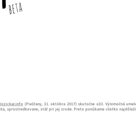
Vozickar.info
(Piešťany, 31. októbra 2017) skutočne ožil. Výnimočná umel
hla, sprostredkovane, stáť pri jej zrode. Preto ponúkame všetko najdôlež