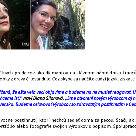
iálnych predajcov ako diamantov na slávnom náhrdelníku francú
ky z dreva či levandule. Cez skype sa naučíte cudzí jazyk, získat
čená, že ešte veľa vecí objavíme a budeme na ne musieť reagovať. U
hceme ísť,“
vraví Diana Šilonová.
„Sme otvorení novým výrobcom aj 
enska. Budeme oslovovať výrobcov so zdravotným postihnutím v Česku
votne postihnutí, ktorí nechcú sedieť doma za pecou. Stačí, ak
 portfólio alebo fotografie svojich výrobkov s popisom. Spolupra