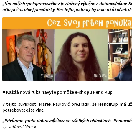
„Tím našich spolupracovníkov je zložený výlučne z dobrovoľníkov. Sú
učia počas plnej prevádzky. Bez tejto podpory by bola akákoľvek 
■ Každá nová ruka navyše pomôže e-shopu HendiKup
V tejto súvislosti Marek Paulovič prezradil, že HendiKup má 
potrebovať ešte viac.
„Privítame preto dobrovoľníkov vo všetkých oblastiach. Pomocná
vysvetľoval Marek.