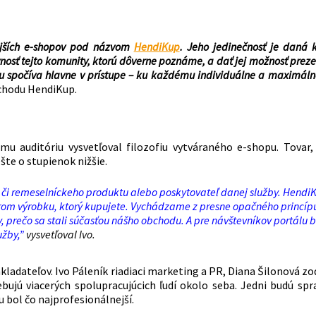
tnejších e-shopov pod názvom
HendiKup
. Jeho jedinečnosť je daná 
nosť tejto komunity, ktorú dôverne poznáme, a dať jej možnosť prez
u spočíva hlavne v prístupe – ku každému individuálne a maximáln
bchodu HendiKup.
 auditóriu vysvetľoval filozofiu vytváraného e-shopu. Tovar, 
šte o stupienok nižšie.
o či remeselníckeho produktu alebo poskytovateľ danej služby. HendiK
torom výrobku, ktorý kupujete. Vychádzame z presne opačného princíp
, prečo sa stali súčasťou nášho obchodu. A pre návštevníkov portálu 
užby,”
vysvetľoval Ivo.
akladateľov. Ivo Páleník riadiaci marketing a PR, Diana Šilonová z
ujú viacerých spolupracujúcich ľudí okolo seba. Jedni budú spra
 bol čo najprofesionálnejší.