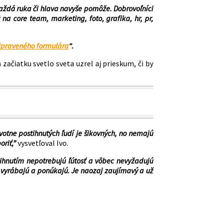
každá ruka či hlava navyše pomôže. Dobrovoľníci
ý na core team, marketing, foto, grafika, hr, pr,
ipraveného formulára
“.
čiatku svetlo sveta uzrel aj prieskum, či by
otne postihnutých ľudí je šikovných, no nemajú
riť,”
vysvetľoval Ivo.
ihnutím nepotrebujú ľútosť a vôbec nevyžadujú
 vyrábajú a ponúkajú. Je naozaj zaujímavý a už