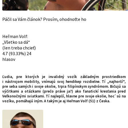
Páčil sa Vám článok? Prosím, ohodnoťte ho
Heřman Volf:
„Všetko sa dá“
(len treba chcieť)
4.7
(93.33%)
24
hlasov
Ľudia, pre ktorých je invalidný vozík základným prostriedkom
i nástrojom mobility, vnímajú svoj hendikep rozdielne. Tí „najhorší“,
pre seba samých i svoje okolie, trpia filipínskym syndrómom. Bičujú sa
výčitkami a otázkami (prečo práve ja?) ako fanatickí kresťania pred
Veľkonočnými sviatkami. Tí najlepší, hlavne pre svoje okolie, hocˊ sú na
vozíku, pomáhajú iným. A takým je aj Heřman Volf (51) z Česka.