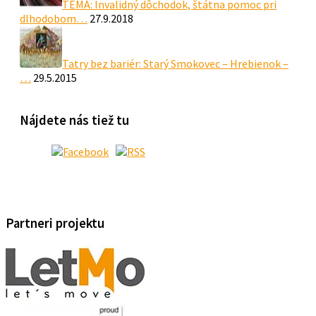
TÉMA: Invalidný dôchodok, štátna pomoc pri
dlhodobom…
27.9.2018
Tatry bez bariér: Starý Smokovec – Hrebienok –
…
29.5.2015
Nájdete nás tiež tu
Partneri projektu