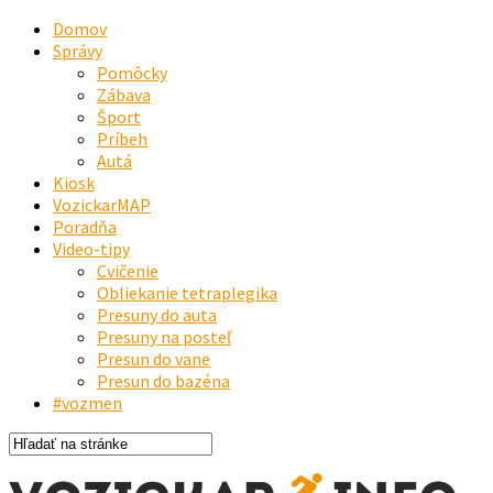
Domov
Správy
Pomôcky
Zábava
Šport
Príbeh
Autá
Kiosk
VozickarMAP
Poradňa
Video-tipy
Cvičenie
Obliekanie tetraplegika
Presuny do auta
Presuny na posteľ
Presun do vane
Presun do bazéna
#vozmen