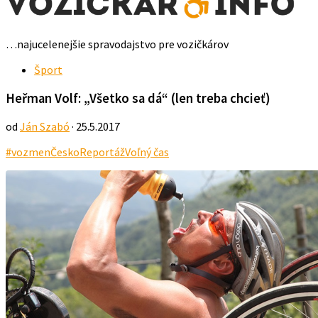
…najucelenejšie spravodajstvo pre vozičkárov
Šport
Heřman Volf: „Všetko sa dá“ (len treba chcieť)
od
Ján Szabó
· 25.5.2017
#vozmen
Česko
Reportáž
Voľný čas