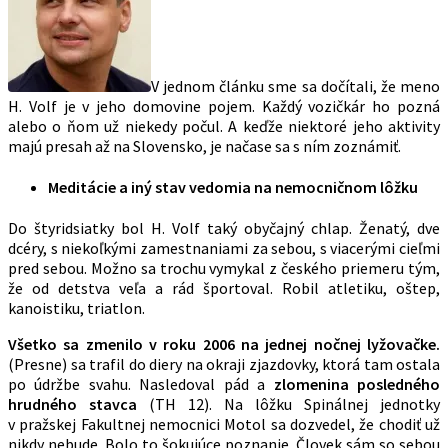
V jednom článku sme sa dočítali, že meno
H. Volf je v jeho domovine pojem. Každý vozičkár ho pozná
alebo o ňom už niekedy počul. A keďže niektoré jeho aktivity
majú presah až na Slovensko, je načase sa s ním zoznámiť.
Meditácie a iný stav vedomia na nemocničnom lôžku
Do štyridsiatky bol H. Volf taký obyčajný chlap. Ženatý, dve
dcéry, s niekoľkými zamestnaniami za sebou, s viacerými cieľmi
pred sebou. Možno sa trochu vymykal z českého priemeru tým,
že od detstva veľa a rád športoval. Robil atletiku, oštep,
kanoistiku, triatlon.
Všetko sa zmenilo v roku 2006 na jednej nočnej lyžovačke.
(Presne) sa trafil do diery na okraji zjazdovky, ktorá tam ostala
po údržbe svahu. Nasledoval pád a
zlomenina posledného
hrudného stavca
(TH 12). Na lôžku Spinálnej jednotky
v pražskej Fakultnej nemocnici Motol sa dozvedel, že chodiť už
nikdy nebude. Bolo to šokujúce poznanie. Človek sám so sebou