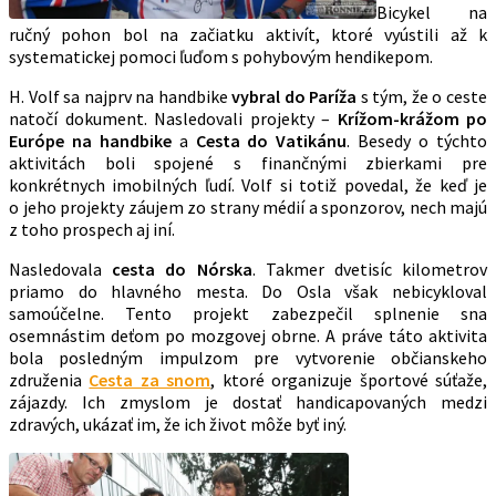
Bicykel na
ručný pohon bol na začiatku aktivít, ktoré vyústili až k
systematickej pomoci ľuďom s pohybovým hendikepom.
H. Volf sa najprv na handbike
vybral do Paríža
s tým, že o ceste
natočí dokument. Nasledovali projekty –
Krížom-krážom po
Európe na handbike
a
Cesta do Vatikánu
. Besedy o týchto
aktivitách boli spojené s finančnými zbierkami pre
konkrétnych imobilných ľudí. Volf si totiž povedal, že keď je
o jeho projekty záujem zo strany médií a sponzorov, nech majú
z toho prospech aj iní.
Nasledovala
cesta do Nórska
. Takmer dvetisíc kilometrov
priamo do hlavného mesta. Do Osla však nebicykloval
samoúčelne. Tento projekt zabezpečil splnenie sna
osemnástim deťom po mozgovej obrne. A práve táto aktivita
bola posledným impulzom pre vytvorenie občianskeho
združenia
Cesta za snom
, ktoré organizuje športové súťaže,
zájazdy. Ich zmyslom je dostať handicapovaných medzi
zdravých, ukázať im, že ich život môže byť iný.