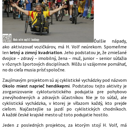
Ďalšie nápady,
ako aktivizovať vozičkárov, má H. Volf neúrekom. Spomeňme
len
letný a zimný kvadriatlon
. Jeho podstatou je, že zmiešané
dvojice – zdravý – imobilný, žena – muž, junior – senior súťažia
v rôznych športových disciplínach. Môžu si vzájomne pomáhať,
no do cieľa musia prísť spoločne.
Zaujímavým projektom sú aj cyklistické vychádzky pod názvom
Okolo miest naprieč hendikepmi
. Podstatou tejto aktivity je
zorganizovanie cykloturistického podujatia pre pohybovo
znevýhodnených a zdravých účastníkov. Nie je to súťaž, ale
cyklistická vychádzka, v ktorej je víťazom každý, kto prejde
cieľom. Najčastejšie sa jazdí po cyklistických chodníkoch.
A každé české krajské mesto už toto podujatie hostilo.
Jeden z posledných projektov, za ktorým stojí H. Volf, má