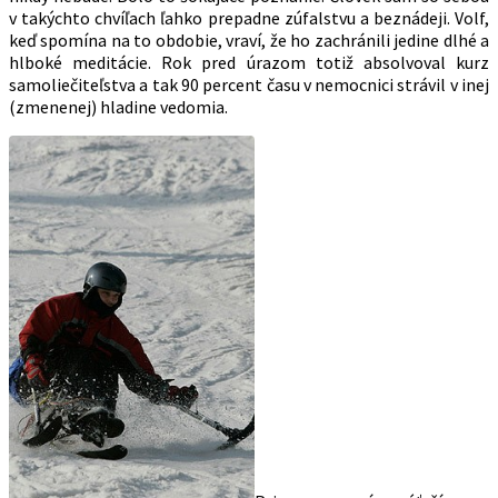
v takýchto chvíľach ľahko prepadne zúfalstvu a beznádeji. Volf,
keď spomína na to obdobie, vraví, že ho zachránili jedine dlhé a
hlboké meditácie. Rok pred úrazom totiž absolvoval kurz
samoliečiteľstva a tak 90 percent času v nemocnici strávil v inej
(zmenenej) hladine vedomia.