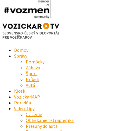
Domov
Správy
Pomôcky
Zábava
Šport
Príbeh
Autá
Kiosk
VozickarMAP
Poradňa
Video-tipy
Cvičenie
Obliekanie tetraplegika
Presuny do auta