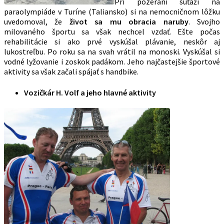
Pri pozeraní súťaží na
paraolympiáde v Turíne (Taliansko) si na nemocničnom lôžku
uvedomoval, že
život sa mu obracia naruby
. Svojho
milovaného športu sa však nechcel vzdať. Ešte počas
rehabilitácie si ako prvé vyskúšal plávanie, neskôr aj
lukostreľbu. Po roku sa na svah vrátil na monoski. Vyskúšal si
vodné lyžovanie i zoskok padákom. Jeho najčastejšie športové
aktivity sa však začali spájať s handbike.
Vozičkár H. Volf a jeho hlavné aktivity