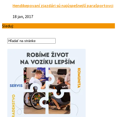
Hendikepovaní zjazdári sú najúspešnejší parašportovci
18 jan, 2017
Sleduj: