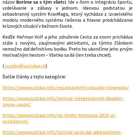
názov
Boríme sa s tým všetci
. Ide v ňom o integráciu športu,
vzdelávanie a zábavy v jednom. Ideovou podstatou je
sebaobranný systém KravMaga, ktorý vychádza z izraelského
modelu moderného systému riešenia a hlavne predchádzania
krízových situácií v bežnom živote.
Keďže Heřman Volf a jeho združenie Cesta za snom prichádza
stále s novými, zaujímavými aktivitami, za týmto článkom
nemožno dať definitívnu bodku. Preto ho ukončíme jeho prvým
motivačným heslom – Všetko sa dá (len treba chcieť).
(
j.szabo@vozickar.sk
)
Ďalšie články z tejto kategórie:
https://www.vozickar.info/nezastavitelni-obsadia-slovensko/
https://www.vozickar.info/festival-integrovanych-divadiel-
znovu-zaujal/
https://www.vozickar.info/no-limits-himalaya-2016-aj-
vozickarom/
https://www.vozickar.info/festival-pojd-dal-adrenalinom-