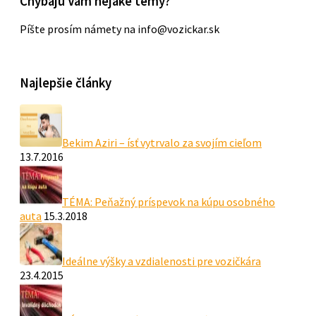
Chýbajú Vám nejaké témy?
Píšte prosím námety na info@vozickar.sk
Najlepšie články
Bekim Aziri – ísť vytrvalo za svojím cieľom
13.7.2016
TÉMA: Peňažný príspevok na kúpu osobného
auta
15.3.2018
Ideálne výšky a vzdialenosti pre vozičkára
23.4.2015