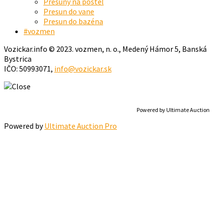
Presuny na posteľ
Presun do vane
Presun do bazéna
#vozmen
Vozickar.info © 2023. vozmen, n. o., Medený Hámor 5, Banská
Bystrica
IČO: 50993071,
info@vozickar.sk
Powered by Ultimate Auction
Powered by
Ultimate Auction Pro