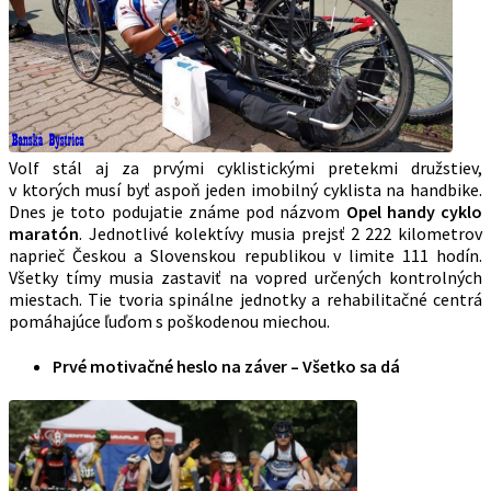
Volf stál aj za prvými cyklistickými pretekmi družstiev,
v ktorých musí byť aspoň jeden imobilný cyklista na handbike.
Dnes je toto podujatie známe pod názvom
Opel handy cyklo
maratón
. Jednotlivé kolektívy musia prejsť 2 222 kilometrov
naprieč Českou a Slovenskou republikou v limite 111 hodín.
Všetky tímy musia zastaviť na vopred určených kontrolných
miestach. Tie tvoria spinálne jednotky a rehabilitačné centrá
pomáhajúce ľuďom s poškodenou miechou.
Prvé motivačné heslo na záver – Všetko sa dá