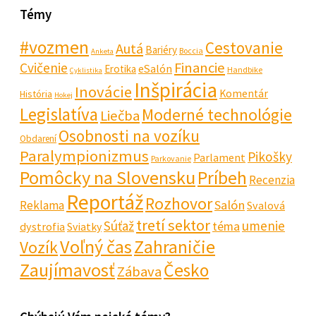
Témy
#vozmen
Cestovanie
Autá
Bariéry
Boccia
Anketa
Financie
Cvičenie
eSalón
Erotika
Handbike
Cyklistika
Inšpirácia
Inovácie
Komentár
História
Hokej
Legislatíva
Moderné technológie
Liečba
Osobnosti na vozíku
Obdarení
Paralympionizmus
Pikošky
Parlament
Parkovanie
Pomôcky na Slovensku
Príbeh
Recenzia
Reportáž
Rozhovor
Salón
Reklama
Svalová
tretí sektor
Súťaž
umenie
téma
dystrofia
Sviatky
Voľný čas
Zahraničie
Vozík
Zaujímavosť
Česko
Zábava