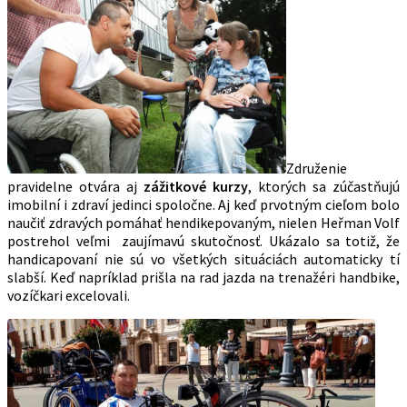
Združenie
pravidelne otvára aj
zážitkové kurzy
, ktorých sa zúčastňujú
imobilní i zdraví jedinci spoločne. Aj keď prvotným cieľom bolo
naučiť zdravých pomáhať hendikepovaným, nielen Heřman Volf
postrehol veľmi zaujímavú skutočnosť. Ukázalo sa totiž, že
handicapovaní nie sú vo všetkých situáciách automaticky tí
slabší. Keď napríklad prišla na rad jazda na trenažéri handbike,
vozíčkari excelovali.