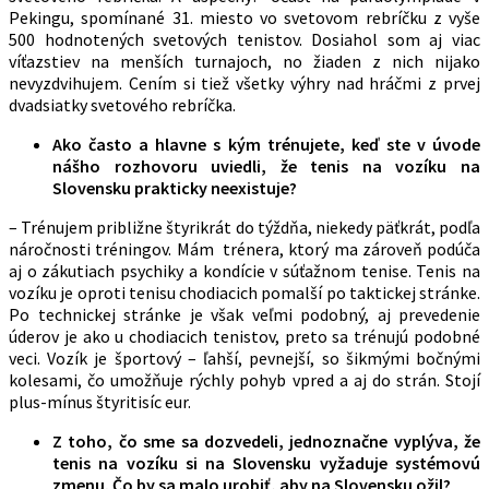
Pekingu, spomínané 31. miesto vo svetovom rebríčku z vyše
500 hodnotených svetových tenistov. Dosiahol som aj viac
víťazstiev na menších turnajoch, no žiaden z nich nijako
nevyzdvihujem. Cením si tiež všetky výhry nad hráčmi z prvej
dvadsiatky svetového rebríčka.
Ako často a hlavne s kým trénujete, keď ste v úvode
nášho rozhovoru uviedli, že tenis na vozíku na
Slovensku prakticky neexistuje?
– Trénujem približne štyrikrát do týždňa, niekedy päťkrát, podľa
náročnosti tréningov. Mám trénera, ktorý ma zároveň podúča
aj o zákutiach psychiky a kondície v súťažnom tenise. Tenis na
vozíku je oproti tenisu chodiacich pomalší po taktickej stránke.
Po technickej stránke je však veľmi podobný, aj prevedenie
úderov je ako u chodiacich tenistov, preto sa trénujú podobné
veci. Vozík je športový – ľahší, pevnejší, so šikmými bočnými
kolesami, čo umožňuje rýchly pohyb vpred a aj do strán. Stojí
plus-mínus štyritisíc eur.
Z toho, čo sme sa dozvedeli, jednoznačne vyplýva, že
tenis na vozíku si na Slovensku vyžaduje systémovú
zmenu. Čo by sa malo urobiť, aby na Slovensku ožil?