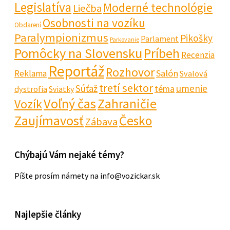
Legislatíva
Moderné technológie
Liečba
Osobnosti na vozíku
Obdarení
Paralympionizmus
Pikošky
Parlament
Parkovanie
Pomôcky na Slovensku
Príbeh
Recenzia
Reportáž
Rozhovor
Salón
Reklama
Svalová
tretí sektor
Súťaž
umenie
téma
dystrofia
Sviatky
Voľný čas
Zahraničie
Vozík
Zaujímavosť
Česko
Zábava
Chýbajú Vám nejaké témy?
Píšte prosím námety na info@vozickar.sk
Najlepšie články