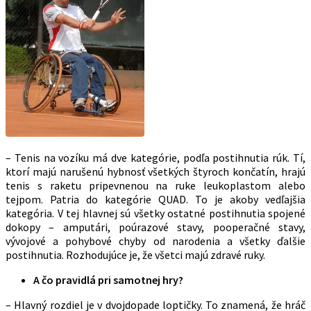
– Tenis na vozíku má dve kategórie, podľa postihnutia rúk. Tí,
ktorí majú narušenú hybnosť všetkých štyroch končatín, hrajú
tenis s raketu pripevnenou na ruke leukoplastom alebo
tejpom. Patria do kategórie QUAD. To je akoby vedľajšia
kategória. V tej hlavnej sú všetky ostatné postihnutia spojené
dokopy – amputári, poúrazové stavy, pooperačné stavy,
vývojové a pohybové chyby od narodenia a všetky ďalšie
postihnutia. Rozhodujúce je, že všetci majú zdravé ruky.
A čo pravidlá pri samotnej hry?
– Hlavný rozdiel je v dvojdopade loptičky. To znamená, že hráč