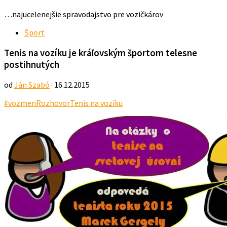
…najucelenejšie spravodajstvo pre vozičkárov
Šport
Tenis na vozíku je kráľovským športom telesne
postihnutých
od
Ján Szabó
· 16.12.2015
#vozmen
Rozhovor
Tenis na vozíku