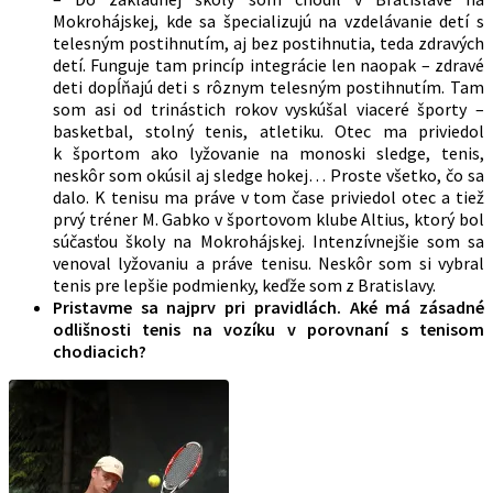
Mokrohájskej, kde sa špecializujú na vzdelávanie detí s
telesným postihnutím, aj bez postihnutia, teda zdravých
detí. Funguje tam princíp integrácie len naopak – zdravé
deti dopĺňajú deti s rôznym telesným postihnutím. Tam
som asi od trinástich rokov vyskúšal viaceré športy –
basketbal, stolný tenis, atletiku. Otec ma priviedol
k športom ako lyžovanie na monoski sledge, tenis,
neskôr som okúsil aj sledge hokej… Proste všetko, čo sa
dalo. K tenisu ma práve v tom čase priviedol otec a tiež
prvý tréner M. Gabko v športovom klube Altius, ktorý bol
súčasťou školy na Mokrohájskej. Intenzívnejšie som sa
venoval lyžovaniu a práve tenisu. Neskôr som si vybral
tenis pre lepšie podmienky, keďže som z Bratislavy.
Pristavme sa najprv pri pravidlách. Aké má zásadné
odlišnosti tenis na vozíku v porovnaní s tenisom
chodiacich?