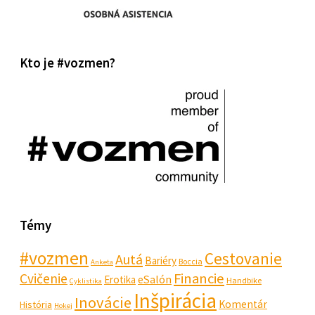
Kto je #vozmen?
Témy
#vozmen
Cestovanie
Autá
Bariéry
Boccia
Anketa
Financie
Cvičenie
eSalón
Erotika
Handbike
Cyklistika
Inšpirácia
Inovácie
Komentár
História
Hokej