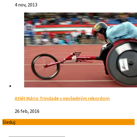
4 nov, 2013
Atlét Mário Trindade s nevšedným rekordom
26 feb, 2016
Sleduj: