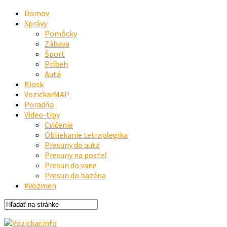
Domov
Správy
Pomôcky
Zábava
Šport
Príbeh
Autá
Kiosk
VozickarMAP
Poradňa
Video-tipy
Cvičenie
Obliekanie tetraplegika
Presuny do auta
Presuny na posteľ
Presun do vane
Presun do bazéna
#vozmen