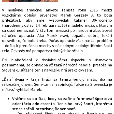
V nedávnej tradičnej ankete Tenista roku 2015 medzi
vozičkármi obhájil prvenstvo Marek Gergely. A to bola
príležitosť, aby sme vyspovedali takmer 30-ročného
(narodeniny oslávi 14. februára 2016) mladého muža, s ktorým
sa osud nemaznal. V štvrtom mesiaci po narodení absolvoval
náročnú operáciu. Ako Marek vraví, dopadla dobre, lekári
opravili to, čo bolo treba. Počas operácie však nastal problém
– došlo k prerušeniu miechy s následným nedokysličením časti
tela. Odvtedy má paraparézu dolných končatín.
Pri blahoželaní k dosiahnutému úspechu s úsmevom
poznamenal, že obhajoba až taká náročná nebola, pretože na
Slovensku súťažne tenis na vozíku hrá prakticky sám.
„Ďalší dvaja – traja hráči sa tenisu venujú málo, iba na
rekreačnej úrovni. Sem-tam si zapinkajú. Takže na Slovensku je
mŕtvo,“ vyhlásil Marek.
Vráťme sa do čias, kedy sa začína formovať športová
orientácia adolescenta. Tenis bol prvý šport, ktorému
ste sa začali intenzívnejšie venovať?
– Do základnej školy som chodil v Bratislave na