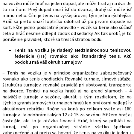
na vozíku môže hrať na jeden dopad, ale môže hrať aj na dva. Je
to na ňom. Prvý dopad musí ísť do dvorca, druhý už môže ísť
mimo neho. Čím je tenis na vyššej úrovni, tým je hra rýchlejšia.
Hráč sa preto snaží loptičku odohrať už po prvom dopade na
kurt. Ešte jedno podstatné pravidlo – vozík sa berie ako súčasť
tela a hráč nesmie odlepiť zadok od sedačky. Ak tak urobí, je to
porušenie pravidiel, ktoré sa trestá stratou bodu.
T
enis na vozíku
je riadený Medzinárodnou tenisovou
federácie (ITF) rovnako ako štandardný tenis. Akú
podobu má váš okruh turnajov?
– Tenis na vozíku je v princípe organizačne zabezpečovaný
rovnako ako tenis chodiacich. Rovnaké turnaje, tímové súťaže,
štruktúra turnajov, rovnaké pravidlá pri ubytovaní, transporte
na dvorce. Tenisti na vozíku hrajú aj na grand slamoch – 4
najväčšie turnaje v sezóne, akurát s tým rozdielom, že na
týchto grandslamových turnajoch hrajú len prví ôsmi najlepší v
aktuálnom rebríčku. Ročne sa koná po celkom svete asi 160
turnajov. Ja odohrám takých 12 až 15 za sezónu. Môžem hrať aj
častejšie, ale to je otázka financií. Hráč, ktorý sa prihlási na
turnaj, má po organizačnej stránke všetko špičkovo
zabezpečené a aj preto sa hovorí, že tenis na vozíku je jeden z