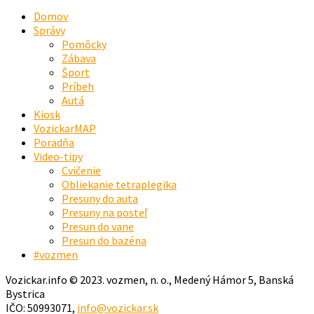
Domov
Správy
Pomôcky
Zábava
Šport
Príbeh
Autá
Kiosk
VozickarMAP
Poradňa
Video-tipy
Cvičenie
Obliekanie tetraplegika
Presuny do auta
Presuny na posteľ
Presun do vane
Presun do bazéna
#vozmen
Vozickar.info © 2023. vozmen, n. o., Medený Hámor 5, Banská
Bystrica
IČO: 50993071,
info@vozickar.sk