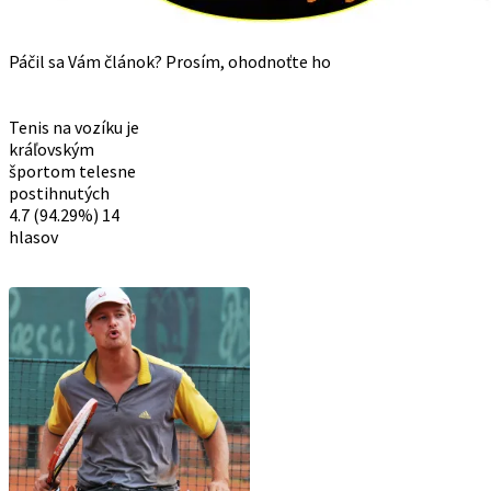
Páčil sa Vám článok? Prosím, ohodnoťte ho
Tenis na vozíku je
kráľovským
športom telesne
postihnutých
4.7
(94.29%)
14
hlasov