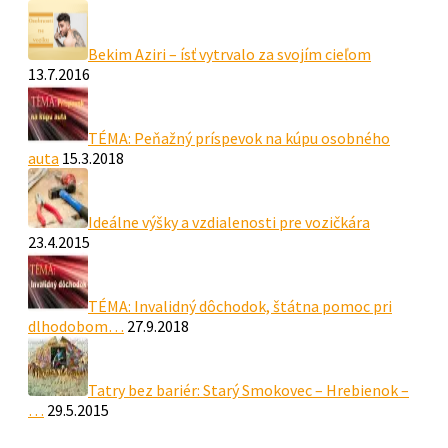
Bekim Aziri – ísť vytrvalo za svojím cieľom
13.7.2016
TÉMA: Peňažný príspevok na kúpu osobného
auta
15.3.2018
Ideálne výšky a vzdialenosti pre vozičkára
23.4.2015
TÉMA: Invalidný dôchodok, štátna pomoc pri
dlhodobom…
27.9.2018
Tatry bez bariér: Starý Smokovec – Hrebienok –
…
29.5.2015