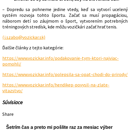
– Dopredu sa pohneme jedine vtedy, keď sa vytvorí ucelený
systém rozvoja tohto športu. Začať sa musí propagáciou,
náborom detí so záujmom o šport, vytvorením potrebných
tréningových stredísk, kde môžu vozičkári začať hrať tenis.
(j.szabo@vozickar.sk)
Ďalšie články z tejto kategórie:
https://www.vozickar.info/podakovanie-tym-ktori-najviac-
pomohli/
https://www.vozickar.info/polepsila-sa-opat-chodi-do-prirody/
https://www.vozickar.info/hendikep-povysil-na-zlate-
vitazstvo/
Súvisiace
Share
Šetrím čas a preto mi pošlite raz za mesiac výber