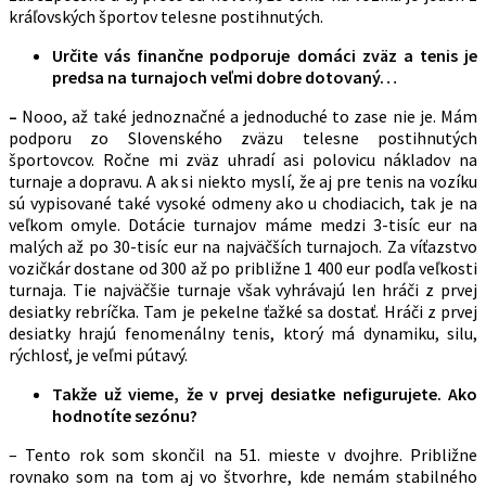
kráľovských športov telesne postihnutých.
Určite vás finančne podporuje domáci zväz a tenis je
predsa na turnajoch veľmi dobre dotovaný…
–
Nooo, až také jednoznačné a jednoduché to zase nie je. Mám
podporu zo Slovenského zväzu telesne postihnutých
športovcov. Ročne mi zväz uhradí asi polovicu nákladov na
turnaje a dopravu. A ak si niekto myslí, že aj pre tenis na vozíku
sú vypisované také vysoké odmeny ako u chodiacich, tak je na
veľkom omyle. Dotácie turnajov máme medzi 3-tisíc eur na
malých až po 30-tisíc eur na najväčších turnajoch. Za víťazstvo
vozičkár dostane od 300 až po približne 1 400 eur podľa veľkosti
turnaja. Tie najväčšie turnaje však vyhrávajú len hráči z prvej
desiatky rebríčka. Tam je pekelne ťažké sa dostať. Hráči z prvej
desiatky hrajú fenomenálny tenis, ktorý má dynamiku, silu,
rýchlosť, je veľmi pútavý.
Takže už vieme, že v prvej desiatke nefigurujete. Ako
hodnotíte sezónu?
– Tento rok som skončil na 51. mieste v dvojhre. Približne
rovnako som na tom aj vo štvorhre, kde nemám stabilného