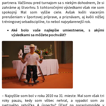
partnera. Väčšinou pred turnajom sa s niekým dohodnem, že si
zahráme aj štvorhru. S tohtoročnými výsledkami však nie som
spokojný. Mal som vyššie ciele. Avšak kvôli viacerým
prerušeniam v športovej príprave, a priznávam, aj kvôli nižšej
tréningovej sebadisciplíne, to nebol najvydarenejší rok.
Aké bolo vaše najlepšie umiestnenie, s akými
výsledkami sa môžete pochváliť?
– Najvyššie som bol v roku 2010 na 31. mieste. Mal som však tri
roky pauzu, kedy som vôbec nehral, a vypadol som zo
svetového rebríčka. A úspechy? Účasť na paraolympiáde v