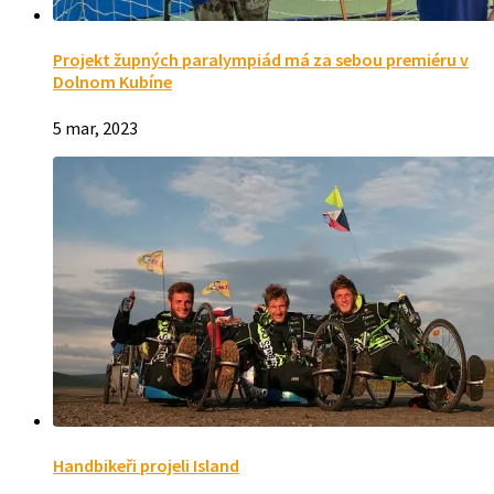
Projekt župných paralympiád má za sebou premiéru v
Dolnom Kubíne
5 mar, 2023
Handbikeři projeli Island