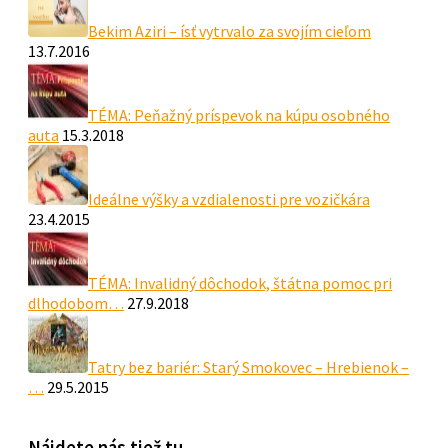
Bekim Aziri – ísť vytrvalo za svojím cieľom
13.7.2016
TÉMA: Peňažný príspevok na kúpu osobného
auta
15.3.2018
Ideálne výšky a vzdialenosti pre vozičkára
23.4.2015
TÉMA: Invalidný dôchodok, štátna pomoc pri
dlhodobom…
27.9.2018
Tatry bez bariér: Starý Smokovec – Hrebienok –
…
29.5.2015
Nájdete nás tiež tu