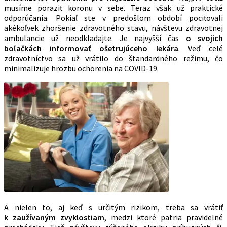
musíme poraziť koronu v sebe. Teraz však už praktické
odporúčania. Pokiaľ ste v predošlom období pociťovali
akékoľvek zhoršenie zdravotného stavu, návštevu zdravotnej
ambulancie už neodkladajte. Je najvyšší čas
o svojich
boľačkách informovať ošetrujúceho lekára
. Veď celé
zdravotníctvo sa už vrátilo do štandardného režimu, čo
minimalizuje hrozbu ochorenia na COVID-19.
A nielen to, aj keď s určitým rizikom, treba sa vrátiť
k zaužívaným zvyklostiam
, medzi ktoré patria pravidelné