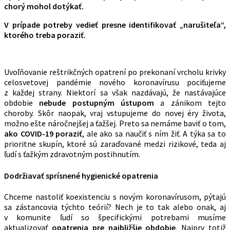
chorý mohol dotýkať.
V prípade potreby vedieť presne identifikovať „narušiteľa“,
ktorého treba poraziť.
Uvoľňovanie reštrikčných opatrení po prekonaní vrcholu krivky
celosvetovej pandémie nového koronavírusu pociťujeme
z každej strany. Niektorí sa však nazdávajú, že nastávajúce
obdobie
nebude postupným ústupom
a zánikom tejto
choroby. Skôr naopak, vraj vstupujeme do novej éry života,
možno ešte náročnejšej a ťažšej. Preto sa nemáme baviť o tom,
ako COVID-19 poraziť
, ale ako sa naučiť s ním žiť. A týka sa to
prioritne skupín, ktoré sú zaraďované medzi rizikové, teda aj
ľudí s ťažkým zdravotným postihnutím.
Dodržiavať sprísnené hygienické opatrenia
Chceme nastoliť koexistenciu s novým koronavírusom, pýtajú
sa zástancovia týchto teórií? Nech je to tak alebo onak, aj
v komunite ľudí so špecifickými potrebami musíme
aktualizovať
opatrenia pre najbližšie obdobie
. Najprv totiž