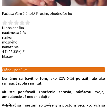
Páčil sa Vám článok? Prosím, ohodnoťte ho
Úloha dneška –
naučme sa žiť s
rizikom
možného
nakazenia
4.7
(93.33%)
21
hlasov
Článok ponúka:
Nemáme sa baviť o tom, ako COVID-19 poraziť, ale ako
sa
naučiť spolu
s ním žiť.
Ak ste pociťovali zhoršenie zdravia, návštevu svojej
ambulancie už neodkladajte.
Vyhýbať sa miestam so zvýšeným počtom vecí, ktorých sa