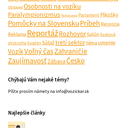
Osobnosti na vozíku
Obdarení
Paralympionizmus
Pikošky
Parlament
Parkovanie
Pomôcky na Slovensku
Príbeh
Recenzia
Reportáž
Rozhovor
Salón
Reklama
Svalová
tretí sektor
Súťaž
umenie
téma
dystrofia
Sviatky
Voľný čas
Zahraničie
Vozík
Zaujímavosť
Česko
Zábava
Chýbajú Vám nejaké témy?
Píšte prosím námety na info@vozickar.sk
Najlepšie články