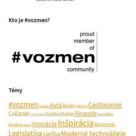
Kto je #vozmen?
Témy
#vozmen
Cestovanie
Autá
Bariéry
Boccia
Anketa
Financie
Cvičenie
eSalón
Erotika
Handbike
Cyklistika
Inšpirácia
Inovácie
Komentár
História
Hokej
Legislatíva
Moderné technológie
Liečba