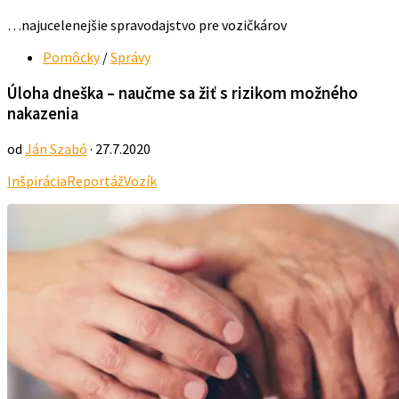
…najucelenejšie spravodajstvo pre vozičkárov
Pomôcky
/
Správy
Úloha dneška – naučme sa žiť s rizikom možného
nakazenia
od
Ján Szabó
· 27.7.2020
Inšpirácia
Reportáž
Vozík