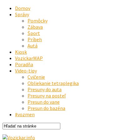
Domov
Správy
Pomôcky
Zábava
Šport
Príbeh
Autá
Kiosk
VozickarMAP
Poradňa
Video-tipy
Cvičenie
Obliekanie tetraplegika
Presuny do auta
Presuny na posteľ
Presun do vane
Presun do bazéna
#vozmen