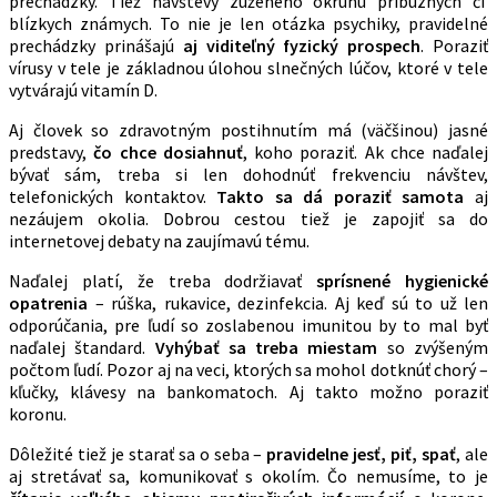
prechádzky. Tiež návštevy zúženého okruhu príbuzných či
blízkych známych. To nie je len otázka psychiky, pravidelné
prechádzky prinášajú
aj viditeľný fyzický prospech
. Poraziť
vírusy v tele je základnou úlohou slnečných lúčov, ktoré v tele
vytvárajú vitamín D.
Aj človek so zdravotným postihnutím má (väčšinou) jasné
predstavy,
čo chce dosiahnuť
, koho poraziť. Ak chce naďalej
bývať sám, treba si len dohodnúť frekvenciu návštev,
telefonických kontaktov.
Takto sa dá poraziť samota
aj
nezáujem okolia. Dobrou cestou tiež je zapojiť sa do
internetovej debaty na zaujímavú tému.
Naďalej platí, že treba dodržiavať
sprísnené hygienické
opatrenia
– rúška, rukavice, dezinfekcia. Aj keď sú to už len
odporúčania, pre ľudí so zoslabenou imunitou by to mal byť
naďalej štandard.
Vyhýbať sa treba miestam
so zvýšeným
počtom ľudí. Pozor aj na veci, ktorých sa mohol dotknúť chorý –
kľučky, klávesy na bankomatoch. Aj takto možno poraziť
koronu.
Dôležité tiež je starať sa o seba –
pravidelne jesť, piť, spať
, ale
aj stretávať sa, komunikovať s okolím. Čo nemusíme, to je