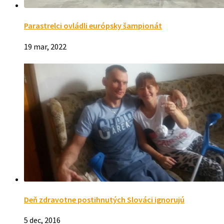
Parastrelci ovládli európsky šampionát
19 mar, 2022
Deň zdravotne postihnutých Slováci ignorujú
5 dec, 2016