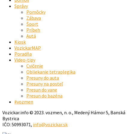
Správy
Pomôcky
Zábava
Šport
Príbeh
Autá
Kiosk
VozickarMAP
Poradňa
Video-tipy
Cvičenie
Obliekanie tetraplegika
Presuny do auta
Presuny na posteľ
Presun do vane
Presun do bazéna
#vozmen
Vozickar.info © 2023. vozmen, n. o., Medený Hámor 5, Banská
Bystrica
IČO: 50993071,
info@vozickar.sk