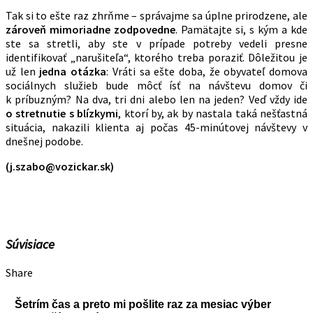
Tak si to ešte raz zhrňme – správajme sa úplne prirodzene, ale
zároveň mimoriadne zodpovedne
. Pamätajte si, s kým a kde
ste sa stretli, aby ste v prípade potreby vedeli presne
identifikovať „narušiteľa“, ktorého treba poraziť. Dôležitou je
už len
jedna otázka
: Vráti sa ešte doba, že obyvateľ domova
sociálnych služieb bude môcť ísť na návštevu domov či
k príbuzným? Na dva, tri dni alebo len na jeden? Veď vždy ide
o stretnutie s blízkymi
, ktorí by, ak by nastala taká nešťastná
situácia, nakazili klienta aj počas 45-minútovej návštevy v
dnešnej podobe.
(j.szabo@vozickar.sk)
Súvisiace
Share
Šetrím čas a preto mi pošlite raz za mesiac výber