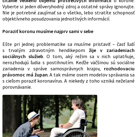
čítanie veľkého objemu protirečivých informácií
o korone.
Vyberte si jeden dôveryhodný zdroj a ostatné správy ignorujte.
Nie je potrebné zaujímať sa o všetko, lebo stratíte schopnosť
objektívneho posudzovania jednotlivých informácií.
Poraziť koronu musíme najprv sami v sebe
Ešte pri jednej problematike sa musíme pristaviť – časť ľudí
s trvalým zdravotným hendikepom
žije v zariadeniach
sociálnych služieb
. O tom, aký režim sa v nich uplatňuje,
nerozhodujú ľudia s postihnutím. Keďže väčšinou sú sociálne
zariadenia v správe samosprávnych krajov,
rozhodovaciu
právomoc má župan
. A tak máme osem modelov správania sa
s cieľom poraziť koronavírus. A niekedy z toho vzniká neželané
porovnávanie.