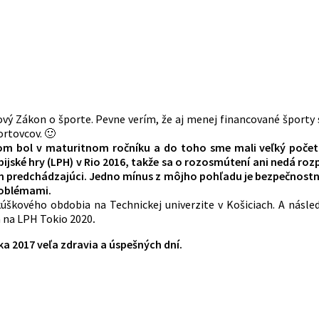
vý Zákon o športe. Pevne verím, že aj menej financované športy 
rtovcov. 🙂
som bol v maturitnom ročníku a do toho sme mali veľký poče
jské hry (LPH) v Rio 2016, takže sa o rozosmútení ani nedá ro
en predchádzajúci. Jedno mínus z môjho pohľadu je bezpečnostná
roblémami.
škového obdobia na Technickej univerzite v Košiciach. A násled
a na LPH Tokio 2020
.
a 2017 veľa zdravia a úspešných dní.