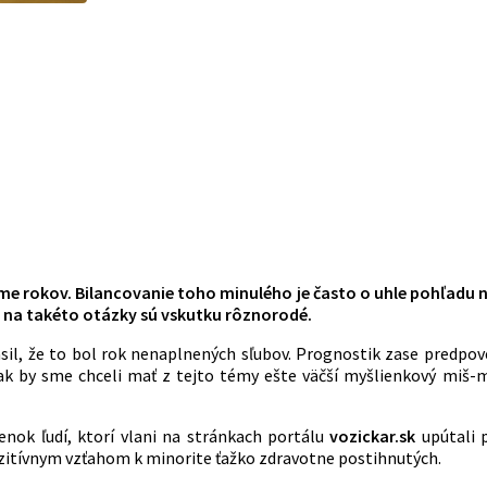
me rokov. Bilancovanie toho minulého je často o uhle pohľadu na 
e na takéto otázky sú vskutku rôznorodé.
ásil, že to bol rok nenaplnených sľubov. Prognostik zase predpov
 ak by sme chceli mať z tejto témy ešte väčší myšlienkový miš-
ienok ľudí, ktorí vlani na stránkach portálu
vozickar.sk
upútali p
zitívnym vzťahom k minorite ťažko zdravotne postihnutých.