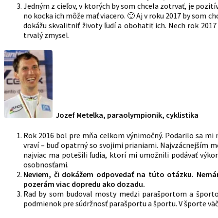
Jedným z cieľov, v ktorých by som chcela zotrvať, je pozit
no kocka ich môže mať viacero. 🙂 Aj v roku 2017 by som c
dokážu skvalitniť životy ľudí a obohatiť ich. Nech rok 201
trvalý zmysel.
Jozef Metelka, paraolympionik, cyklistika
Rok 2016 bol pre mňa celkom výnimočný. Podarilo sa mi na
vraví – buď opatrný so svojimi prianiami. Najvzácnejším
najviac ma potešili ľudia, ktorí mi umožnili podávať výk
osobnosťami.
Neviem, či dokážem odpovedať na túto otázku. Nemám 
pozerám viac dopredu ako dozadu.
Rad by som budoval mosty medzi parašportom a športom.
podmienok pre súdržnosť parašportu a športu. V športe väč