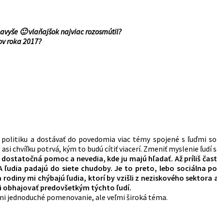
navyše 🙂 vlaňajšok najviac rozosmútil?
ov roka 2017?
olitiku a dostávať do povedomia viac témy spojené s ľuďmi s
i chvíľku potrvá, kým to budú cítiť viacerí. Zmeniť myslenie ľudí s
a dostatočná pomoc a nevedia, kde ju majú hľadať. Až príliš čas
udia padajú do siete chudoby. Je to preto, lebo sociálna poli
rodiny mi chýbajú ľudia, ktorí by vzišli z neziskového sektora a 
li obhajovať predovšetkým týchto ľudí.
mi jednoduché pomenovanie, ale veľmi široká téma.