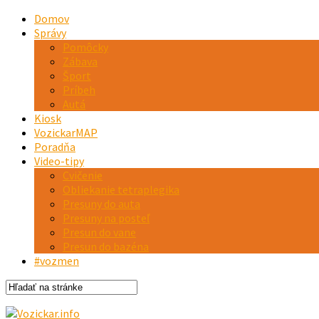
Domov
Správy
Pomôcky
Zábava
Šport
Príbeh
Autá
Kiosk
VozickarMAP
Poradňa
Video-tipy
Cvičenie
Obliekanie tetraplegika
Presuny do auta
Presuny na posteľ
Presun do vane
Presun do bazéna
#vozmen