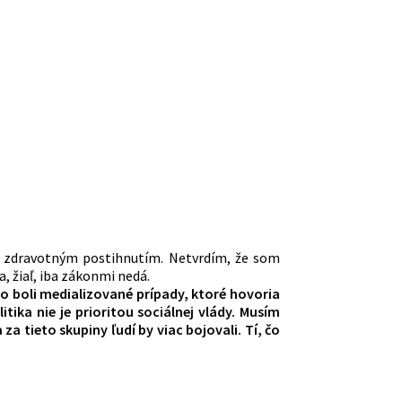
o zdravotným postihnutím. Netvrdím, že som
a, žiaľ, iba zákonmi nedá.
to boli medializované prípady, ktoré hovoria
tika nie je prioritou sociálnej vlády. Musím
za tieto skupiny ľudí by viac bojovali. Tí, čo