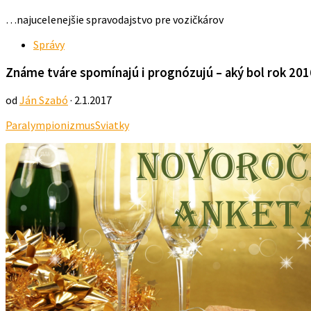
…najucelenejšie spravodajstvo pre vozičkárov
Správy
Známe tváre spomínajú i prognózujú – aký bol rok 201
od
Ján Szabó
· 2.1.2017
Paralympionizmus
Sviatky