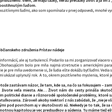
príbuzného. Viem, že majú ťažký, neraz preťažký život a ja i
ne postihnutým ľuďom.
 pozitívnymi ľuďmi, ako som spomínala v prvej odpovedi, mnohé v
bčianskeho združenia Prístav nádeje
formácií, ale aj turbulencií. Podarilo sa mi zorganizovať viacero 
. Obohacujúcim bolo pre mňa najmä stretnutie s americkými para
 je pre mňa uvedomenie si, že ľudia ešte dokážu byť ľuďmi. Vedia sa
mi ukázal uplynulý rok. A to, okrem pozitívneho myslenia, ktoré je 
že zastávam názor, že tam, kde sa, na čo sa fokusujem – zamer
ivote veľa miesta. Ale… Život nám do cesty prináša skutočn
ím politické dianie a rôznorodé spoločenské problémy, ktoré sa
tuľkovania. Zároveň akoby niektorí z nás zabúdali, že „nie je vše
akými pod povrchom aj v skutočnosti sú. Niekedy je to tak, že 
 Samotnou kapitolou je vec predsudkov a súdenia. Tu máme tiež e