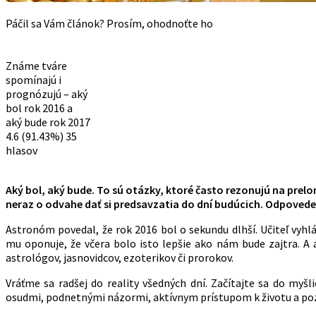
Páčil sa Vám článok? Prosím, ohodnoťte ho
Známe tváre
spomínajú i
prognózujú – aký
bol rok 2016 a
aký bude rok 2017
4.6
(91.43%)
35
hlasov
Aký bol, aký bude. To sú otázky, ktoré často rezonujú na prelo
neraz o odvahe dať si predsavzatia do dní budúcich. Odpoved
Astronóm povedal, že rok 2016 bol o sekundu dlhší. Učiteľ vyhl
mu oponuje, že včera bolo isto lepšie ako nám bude zajtra. A
astrológov, jasnovidcov, ezoterikov či prorokov.
Vráťme sa radšej do reality všedných dní. Začítajte sa do myšl
osudmi, podnetnými názormi, aktívnym prístupom k životu a po