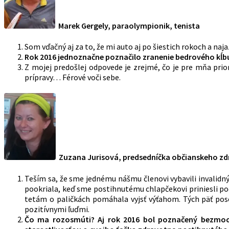
Marek Gergely, paraolympionik, tenista
Som vďačný aj za to, že mi auto aj po šiestich rokoch a na
Rok 2016 jednoznačne poznačilo zranenie bedrového kĺbu
Z mojej predošlej odpovede je zrejmé, čo je pre mňa pri
prípravy… Férové voči sebe.
Zuzana Jurisová, predsedníčka občianskeho zdr
Teším sa, že sme jednému nášmu členovi vybavili invalidn
pookriala, keď sme postihnutému chlapčekovi priniesli p
tetám o paličkách pomáhala vyjsť výťahom. Tých päť posc
pozitívnymi ľuďmi.
Čo ma rozosmúti? Aj rok 2016 bol poznačený bezmocno