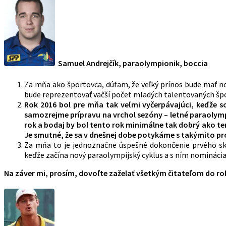
Samuel Andrejčík, paraolympionik, boccia
Za mňa ako športovca, dúfam, že veľký prínos bude mať no
bude reprezentovať väčší počet mladých talentovaných špo
Rok 2016 bol pre mňa tak veľmi vyčerpávajúci, keďže 
samozrejme prípravu na vrchol sezóny – letné paraolympi
rok a bodaj by bol tento rok minimálne tak dobrý ako t
Je smutné, že sa v dnešnej dobe potykáme s takýmito p
Za mňa to je jednoznačne úspešné dokončenie prvého skú
keďže začína nový paraolympijský cyklus a s ním nomináci
Na záver mi, prosím, dovoľte zaželať všetkým čitateľom do rok