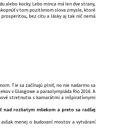
adu alebo kocky. Lebo minca má len dve strany,
nakopnúť v tom pozitívnom slova zmysle, ktoré
 prosperitou, bez citu a lásky aj tak nič nemá
nom. Tie sa začínajú plniť, no nie nadarmo sa
tekov v Glasgowe a paraolympiáda Rio 2016. A
nové stretnutia s kamarátmi a inšpiratívnymi
 nad rozliatym mliekom a preto sa radšej
 avšak menej o budovaní mostov a vytváraní