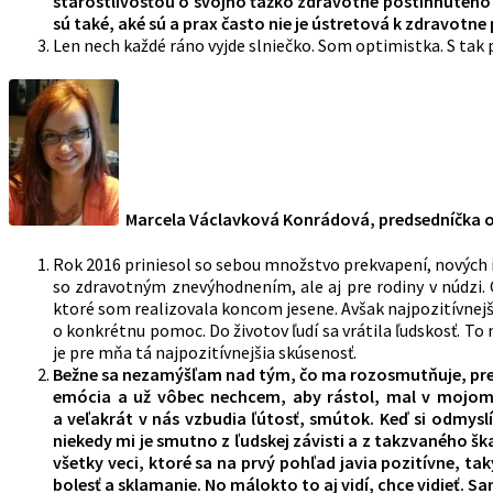
starostlivosťou o svojho ťažko zdravotne postihnutého 
sú také, aké sú a prax často nie je ústretová k zdravot
Len nech každé ráno vyjde slniečko. Som optimistka. S tak
Marcela Václavková Konrádová, predsedníčka o
Rok 2016 priniesol so sebou množstvo prekvapení, nových in
so zdravotným znevýhodnením, ale aj pre rodiny v núdzi
ktoré som realizovala koncom jesene. Avšak najpozitívnejšie
o konkrétnu pomoc. Do životov ľudí sa vrátila ľudskosť. To 
je pre mňa tá najpozitívnejšia skúsenosť.
Bežne sa nezamýšľam nad tým, čo ma rozosmutňuje, preto
emócia a už vôbec nechcem, aby rástol, mal v mojom ž
a veľakrát v nás vzbudia ľútosť, smútok. Keď si odmysl
niekedy mi je smutno z ľudskej závisti a z takzvaného ška
všetky veci, ktoré sa na prvý pohľad javia pozitívne, t
bolesť a sklamanie. No málokto to aj vidí, chce vidieť.