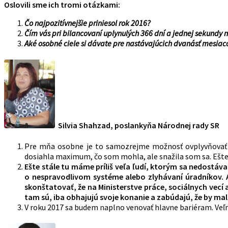
Oslovili sme ich tromi otázkami:
Čo najpozitívnejšie priniesol rok 2016?
Čím vás pri bilancovaní uplynulých 366 dní a jednej sekundy 
Aké osobné ciele si dávate pre nastávajúcich dvanásť mesiac
Silvia Shahzad, poslankyňa Národnej rady SR
Pre mňa osobne je to samozrejme možnosť ovplyvňovať p
dosiahla maximum, čo som mohla, ale snažila som sa. Ešte as
Ešte stále tu máme príliš veľa ľudí, ktorým sa nedostáv
o nespravodlivom systéme alebo zlyhávaní úradníkov. A ľ
skonštatovať, že na Ministerstve práce, sociálnych vecí a 
tam sú, iba obhajujú svoje konanie a zabúdajú, že by ma
V roku 2017 sa budem naplno venovať hlavne bariéram. Veľ