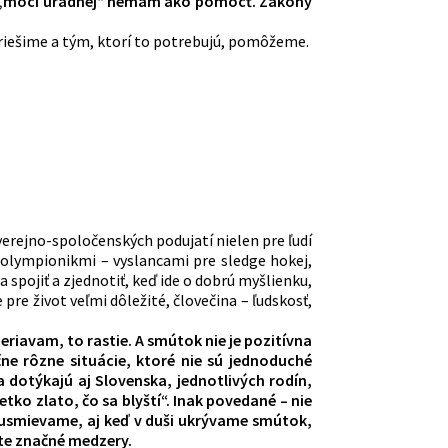
m z „moci úradnej“ nemám ako pomôcť. Zákony
yriešime a tým, ktorí to potrebujú, pomôžeme.
verejno-spoločenských podujatí nielen pre ľudí
olympionikmi – vyslancami pre sledge hokej,
 spojiť a zjednotiť, keď ide o dobrú myšlienku,
pre život veľmi dôležité, človečina – ľudskosť,
iavam, to rastie. A smútok nie je pozitívna
e rôzne situácie, ktoré nie sú jednoduché
 dotýkajú aj Slovenska, jednotlivých rodín,
tko zlato, čo sa blyští“. Inak povedané – nie
sa usmievame, aj keď v duši ukrývame smútok,
šte značné medzery.