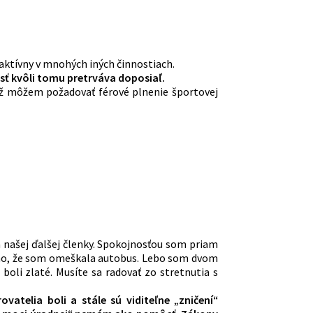
 aktívny v mnohých iných činnostiach.
sť kvôli tomu pretrváva doposiaľ.
 už môžem požadovať férové plnenie športovej
a našej ďalšej členky. Spokojnosťou som priam
toho, že som omeškala autobus. Lebo som dvom
oli zlaté. Musíte sa radovať zo stretnutia s
elia boli a stále sú viditeľne „zničení“