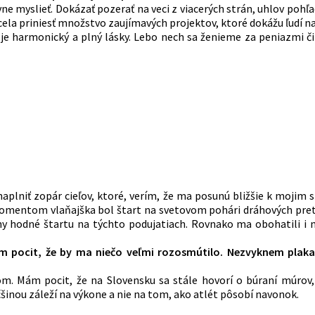
ívne myslieť. Dokázať pozerať na veci z viacerých strán, uhlov pohľ
hcela priniesť množstvo zaujímavých projektov, ktoré dokážu ľudí 
7 je harmonický a plný lásky. Lebo nech sa ženieme za peniazmi či
plniť zopár cieľov, ktoré, verím, že ma posunú bližšie k mojim s
 momentom vlaňajška bol štart na svetovom pohári dráhových pre
ony hodné štartu na týchto podujatiach. Rovnako ma obohatili i 
pocit, že by ma niečo veľmi rozosmútilo. Nezvyknem plakať
 Mám pocit, že na Slovensku sa stále hovorí o búraní múrov,
šinou záleží na výkone a nie na tom, ako atlét pôsobí navonok.