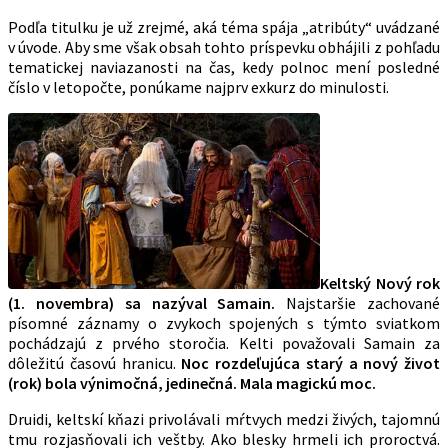
Podľa titulku je už zrejmé, aká téma spája „atribúty“ uvádzané
v úvode. Aby sme však obsah tohto príspevku obhájili z pohľadu
tematickej naviazanosti na čas, kedy polnoc mení posledné
číslo v letopočte, ponúkame najprv exkurz do minulosti.
Keltský Nový rok
(1. novembra) sa nazýval Samain.
Najstaršie zachované
písomné záznamy o zvykoch spojených s týmto sviatkom
pochádzajú z prvého storočia. Kelti považovali Samain za
dôležitú časovú hranicu.
Noc rozdeľujúca starý a nový život
(rok) bola výnimočná, jedinečná. Mala magickú moc.
Druidi, keltskí kňazi privolávali mŕtvych medzi živých, tajomnú
tmu rozjasňovali ich veštby. Ako blesky hrmeli ich proroctvá.