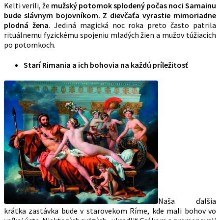
Kelti verili, že
mužský potomok splodený počas noci Samainu
bude slávnym bojovníkom. Z dievčaťa vyrastie mimoriadne
plodná žena
. Jediná magická noc roka preto často patrila
rituálnemu fyzickému spojeniu mladých žien a mužov túžiacich
po potomkoch.
Starí Rimania a ich bohovia na každú príležitosť
Naša ďalšia
krátka zastávka bude v starovekom Ríme, kde mali bohov vo