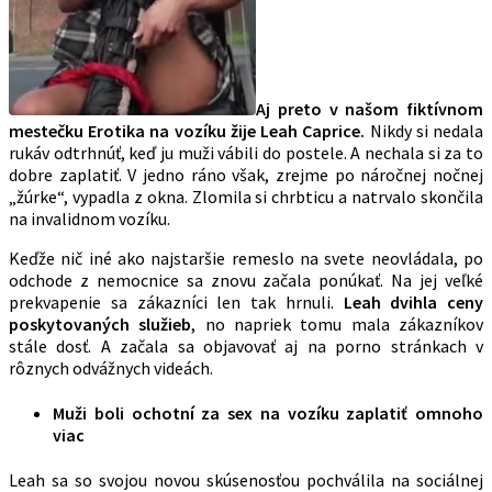
Aj preto v našom fiktívnom
mestečku Erotika na vozíku žije Leah Caprice.
Nikdy si nedala
rukáv odtrhnúť, keď ju muži vábili do postele. A nechala si za to
dobre zaplatiť. V jedno ráno však, zrejme po náročnej nočnej
„žúrke“, vypadla z okna. Zlomila si chrbticu a natrvalo skončila
na invalidnom vozíku.
Keďže nič iné ako najstaršie remeslo na svete neovládala, po
odchode z nemocnice sa znovu začala ponúkať. Na jej veľké
prekvapenie sa zákazníci len tak hrnuli.
Leah dvihla ceny
poskytovaných služieb
, no napriek tomu mala zákazníkov
stále dosť. A začala sa objavovať aj na porno stránkach v
rôznych odvážnych videách.
Muži boli ochotní za sex na vozíku zaplatiť omnoho
viac
Leah sa so svojou novou skúsenosťou pochválila na sociálnej