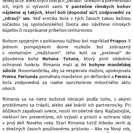
veľkej úcte. Niektorých svätých „ukradli“ Grékom a premenovali
ich, iných si vytvorili sami.
V panteóne rímskych bohov
nájdeme aj takých, ktorí boli (doposiaľ sú?) zodpovední za
„zdravý“ sex.
Veď erotika bola v tých časoch takou bežnou
súčasťou (aj spoločenského) života ako návšteva rímskych
kúpeľov či rozprávanie príbehov centurionov.
Bohom spojeným s pohlavnou túžbou bol napríklad
Priapos
. V
jednom pompejskom dome rozkoše bol zobrazený
s mohutným „mužstvom“. Jeho kult sa „prelieval“ do
pôsobenia boha
Mutuna Tutuna
, ktorý plnil obdobnú
ochrannú funkciu. Rimania mali aj
tri bohyne manželskej
súlože
. Novomanželku, aby sa nespierala mužovi, upokojovala
Prema
.
Pertunda
pomáhala manželovi pri deflorácii a
Pernica
bola zodpovedná za riadne vyvrcholenie milostného aktu
oboch.
Rimania sa na tieto božstvá obracali podľa toho, s akými
problémami sa trápili, alebo aké kvárili ich partnerov/ky. Pri
bôžikoch zapaľovali sviece, nosili im obetné dary. Najčastejšie,
niektorí len preventívne, ich vzývali a prosili o ochranu vždy
v prvý deň Nového roka. Starí Rimania totiž hlboko verili aj
v dnešných časoch používanému prísloviu – Ako na Nový rok,