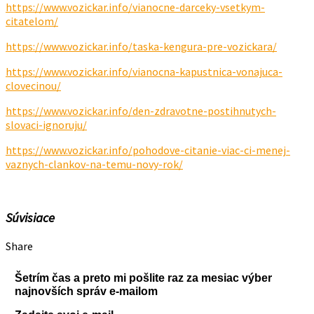
https://www.vozickar.info/vianocne-darceky-vsetkym-
citatelom/
https://www.vozickar.info/taska-kengura-pre-vozickara/
https://www.vozickar.info/vianocna-kapustnica-vonajuca-
clovecinou/
https://www.vozickar.info/den-zdravotne-postihnutych-
slovaci-ignoruju/
https://www.vozickar.info/pohodove-citanie-viac-ci-menej-
vaznych-clankov-na-temu-novy-rok/
Súvisiace
Share
Šetrím čas a preto mi pošlite raz za mesiac výber
najnovších správ e-mailom