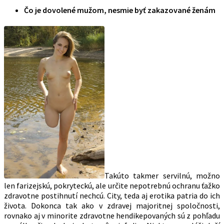
Čo je dovolené mužom, nesmie byť zakazované ženám
Takúto takmer servilnú, možno
len farizejskú, pokryteckú, ale určite nepotrebnú ochranu ťažko
zdravotne postihnutí nechcú. City, teda aj erotika patria do ich
života. Dokonca tak ako v zdravej majoritnej spoločnosti,
rovnako aj v minorite zdravotne hendikepovaných sú z pohľadu