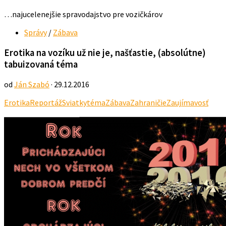
…najucelenejšie spravodajstvo pre vozičkárov
Správy
/
Zábava
Erotika na vozíku už nie je, našťastie, (absolútne)
tabuizovaná téma
od
Ján Szabó
· 29.12.2016
Erotika
Reportáž
Sviatky
téma
Zábava
Zahraničie
Zaujímavosť