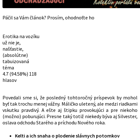
Páčil sa Vám článok? Prosím, ohodnoťte ho
Erotika na vozíku
už nie je,
našťastie,
(absolútne)
tabuizovaná
téma
4.7
(94.58%)
118
hlasov
Povedali sme si, že posledný tohtoročný príspevok by mohol
byť tak trochu menej vážny. Máličko uletený, ale medzi riadkami
vskutku pravdivý. A ešte aj štipku provokujúci a pre niekoho
(možno) poburujúci. Presne taký totiž niekedy býva aj Silvester,
oslava odchodu Starého a príchodu Nového roka.
Kelti a ich snaha o plodenie slávnych potomkov