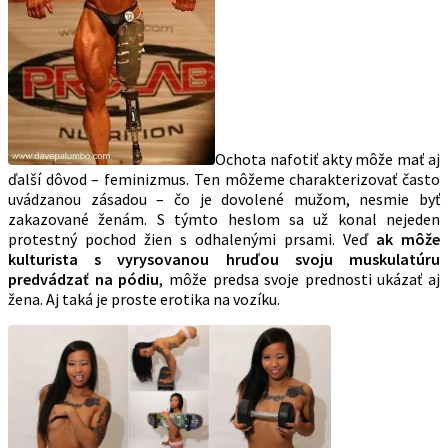
Ochota nafotiť akty môže mať aj
ďalší dôvod – feminizmus. Ten môžeme charakterizovať často
uvádzanou zásadou – čo je dovolené mužom, nesmie byť
zakazované ženám. S týmto heslom sa už konal nejeden
protestný pochod žien s odhalenými prsami. Veď
ak môže
kulturista s vyrysovanou hruďou svoju muskulatúru
predvádzať na pódiu
, môže predsa svoje prednosti ukázať aj
žena. Aj taká je proste erotika na vozíku.