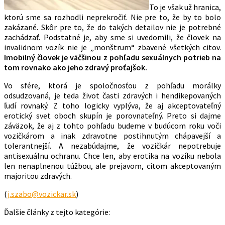
To je však už hranica,
ktorú sme sa rozhodli neprekročiť. Nie pre to, že by to bolo
zakázané. Skôr pre to, že do takých detailov nie je potrebné
zachádzať. Podstatné je, aby sme si uvedomili, že človek na
invalidnom vozík nie je „monštrum“ zbavené všetkých citov.
Imobilný človek je väčšinou z pohľadu sexuálnych potrieb na
tom rovnako ako jeho zdravý proťajšok.
Vo sfére, ktorá je spoločnosťou z pohľadu morálky
odsudzovaná, je teda život časti zdravých i hendikepovaných
ľudí rovnaký. Z toho logicky vyplýva, že aj akceptovateľný
erotický svet oboch skupín je porovnateľný. Preto si dajme
záväzok, že aj z tohto pohľadu budeme v budúcom roku voči
vozičkárom a inak zdravotne postihnutým chápavejší a
tolerantnejší. A nezabúdajme, že vozičkár nepotrebuje
antisexuálnu ochranu. Chce len, aby erotika na vozíku nebola
len nenaplnenou túžbou, ale prejavom, citom akceptovaným
majoritou zdravých.
(
j.szabo@vozickar.sk
)
Ďalšie články z tejto kategórie: