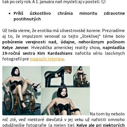
tak po celý rok. A 1. januára naň mysleli aj v posteli. 🙂
P
ríliš úzkostlivo chránia minoritu zdravotne
postihnutých
Už teda vieme, že erotika má silvestrovské korene. Prezradíme
aj to, že impulzom venovať sa tejto „šteklivej“ téme bolo
pobúrenie verejnosti nad, údajne, nehoráznym počinom
Kelye Jenner
. Hviezdička americkej reality show,
najmladšia
19-ročná sestra Kim Kardashians
nafotila sériu lascívnych
fotografií pre
magazín Interiew
.
Na tom by nebolo
nič zlé, veď niektoré dievčatá v jej veku už nafotili omnoho
odvážnejšie fotografie (a nielen tie).
Kelye ale pri niektorých