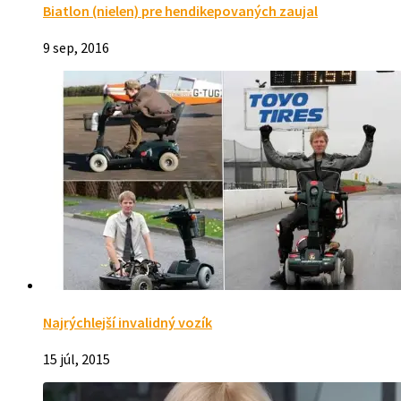
Biatlon (nielen) pre hendikepovaných zaujal
9 sep, 2016
Najrýchlejší invalidný vozík
15 júl, 2015