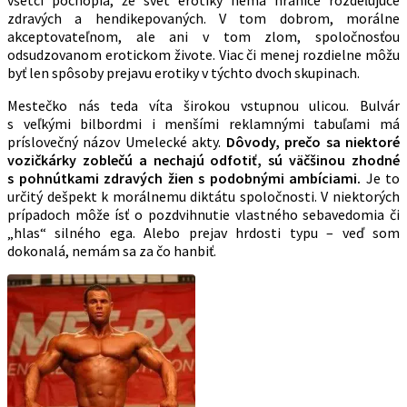
zdravých a hendikepovaných. V tom dobrom, morálne
akceptovateľnom, ale ani v tom zlom, spoločnosťou
odsudzovanom erotickom živote. Viac či menej rozdielne môžu
byť len spôsoby prejavu erotiky v týchto dvoch skupinach.
Mestečko nás teda víta širokou vstupnou ulicou. Bulvár
s veľkými bilbordmi i menšími reklamnými tabuľami má
príslovečný názov Umelecké akty.
Dôvody, prečo sa niektoré
vozičkárky zoblečú a nechajú odfotiť, sú väčšinou zhodné
s pohnútkami zdravých žien s podobnými ambíciami.
Je to
určitý dešpekt k morálnemu diktátu spoločnosti. V niektorých
prípadoch môže ísť o pozdvihnutie vlastného sebavedomia či
„hlas“ silného ega. Alebo prejav hrdosti typu – veď som
dokonalá, nemám sa za čo hanbiť.