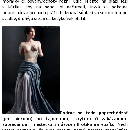
morálky či odvahy/ochoty rôzni ľudia. Niekto na pláži leží
v kútiku, aby na neho iní nečumeli, iný/á sa pokojne
poprechádza po nuda pláži. Jeden/na súhlasí so sexom len po
svadbe, druhý/á si zaň dá kedykoľvek platiť.
Poďme sa teda poprechádzať
(pre niekoho) po tajomnom, skrytom či zakázanom,
zapredanom mestečku s názvom Erotika na vozíku.
Nech
všetci pochopia, že svet erotiky nemá hranice rozdeľujúce