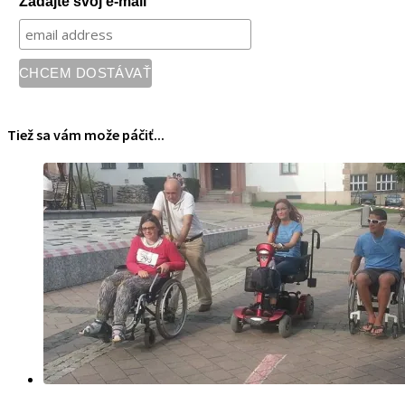
Zadajte svoj e-mail
Tiež sa vám može páčiť...