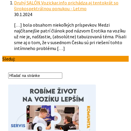
Druhý SALÓN Vozickar.info prichádza aj tentokrát so
širokospektrálnou ponukou - Letmo
30.1.2024
[…] bola obsahom niekoľkých príspevkov. Medzi
najčítanejšie patrí článok pod názvom Erotika na vozíku
už nie je, našťastie, (absolútne) tabuizovaná téma. Písali
sme aj o tom, že v susednom Česku sú pri riešení tohto
intímneho problému […]
Sleduj: