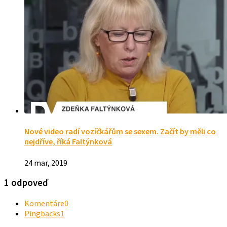
Nové video radí vozíčkářům se sexem. Začít by měli co
nejdříve, říká Faltýnková
24 mar, 2019
1 odpoveď
Komentáre
0
Pingbacks
1