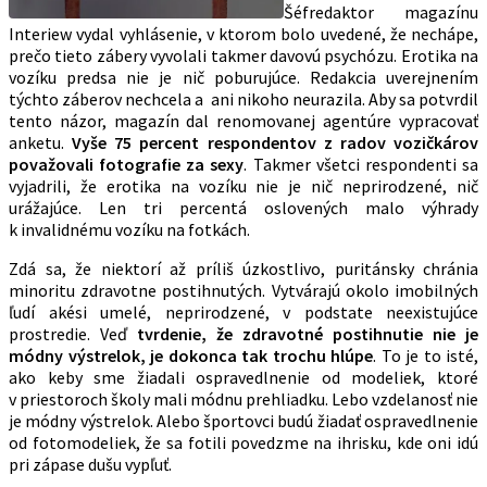
Šéfredaktor magazínu
Interiew vydal vyhlásenie, v ktorom bolo uvedené, že nechápe,
prečo tieto zábery vyvolali takmer davovú psychózu. Erotika na
vozíku predsa nie je nič poburujúce. Redakcia uverejnením
týchto záberov nechcela a ani nikoho neurazila. Aby sa potvrdil
tento názor, magazín dal renomovanej agentúre vypracovať
anketu.
Vyše 75 percent respondentov z radov vozičkárov
považovali fotografie za sexy
. Takmer všetci respondenti sa
vyjadrili, že erotika na vozíku nie je nič neprirodzené, nič
urážajúce. Len tri percentá oslovených malo výhrady
k invalidnému vozíku na fotkách.
Zdá sa, že niektorí až príliš úzkostlivo, puritánsky chránia
minoritu zdravotne postihnutých. Vytvárajú okolo imobilných
ľudí akési umelé, neprirodzené, v podstate neexistujúce
prostredie. Veď
tvrdenie, že zdravotné postihnutie nie je
módny výstrelok, je dokonca tak trochu hlúpe
. To je to isté,
ako keby sme žiadali ospravedlnenie od modeliek, ktoré
v priestoroch školy mali módnu prehliadku. Lebo vzdelanosť nie
je módny výstrelok. Alebo športovci budú žiadať ospravedlnenie
od fotomodeliek, že sa fotili povedzme na ihrisku, kde oni idú
pri zápase dušu vypľuť.