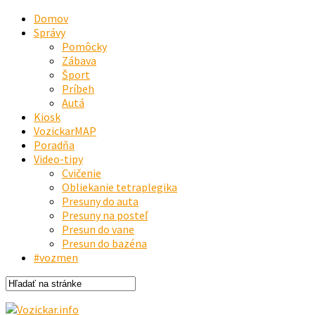
Domov
Správy
Pomôcky
Zábava
Šport
Príbeh
Autá
Kiosk
VozickarMAP
Poradňa
Video-tipy
Cvičenie
Obliekanie tetraplegika
Presuny do auta
Presuny na posteľ
Presun do vane
Presun do bazéna
#vozmen