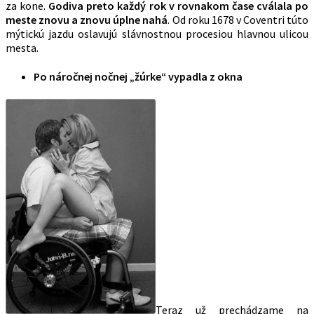
za kone.
Godiva preto každý rok v rovnakom čase cválala po
meste znovu a znovu úplne nahá
. Od roku 1678 v Coventri túto
mýtickú jazdu oslavujú slávnostnou procesiou hlavnou ulicou
mesta.
Po náročnej nočnej „žúrke“ vypadla z okna
Teraz už prechádzame na