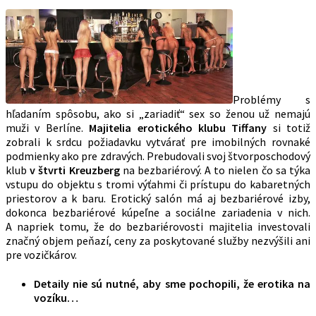
Problémy s
hľadaním spôsobu, ako si „zariadiť“ sex so ženou už nemajú
muži v Berlíne.
Majitelia erotického klubu Tiffany
si totiž
zobrali k srdcu požiadavku vytvárať pre imobilných rovnaké
podmienky ako pre zdravých. Prebudovali svoj štvorposchodový
klub
v štvrti Kreuzberg
na bezbariérový. A to nielen čo sa týka
vstupu do objektu s tromi výťahmi či prístupu do kabaretných
priestorov a k baru. Erotický salón má aj bezbariérové izby,
dokonca bezbariérové kúpeľne a sociálne zariadenia v nich.
A napriek tomu, že do bezbariérovosti majitelia investovali
značný objem peňazí, ceny za poskytované služby nezvýšili ani
pre vozičkárov.
Detaily nie sú nutné, aby sme pochopili, že erotika na
vozíku…