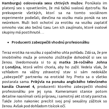
Hamburgu) oslovovala sexu chtivých mužov.
Ponúkala im
platený sex s vysvetlením, že má ťažkú svalovú dystrofiu. Na
prekvapenie všetkých, ktorí sa na tomto sociálnom
experimente podieľali, dievčina na vozíku mala ponúk na sex
neúrekom. Muži boli ochotní za erotiku na vozíku zaplatiť
omnoho viac ako bežnú taxu. Len ich zaujímalo, ktoré svalové
skupiny má postihnuté…
Producenti zabezpečili vhodnú profesionálku
Teraz erotika na vozíku z opačného uhla pohľadu. Zdá sa, že pre
imobilného muža je omnoho zložitejšie dohodnúť si sex so
ženou. Uvedomovala si to aj
matka 26-ročného Johna
z Londýna
, ktorá veľmi chcela, aby ho zažil. Vedela však, že
vzhľadom na vážny zdravotný stav si sám nedokáže
„zabezpečiť“ partnerku na erotické hry. Preto sa o všetko
postarala sama.
Prikývla na ponuku anglického televízneho
kanála Channel 4
, producenti ktorého zabezpečili vhodnú
profesionálku pre jej syna. Kameramani stanice potom
detailne nasnímali celú prípravu, i samotný akt straty panictva.
Takže John nakoniec precítil svoj prvý sexuálny zážitok so
ženou. Avšak pod dohľadom tisícok očí.