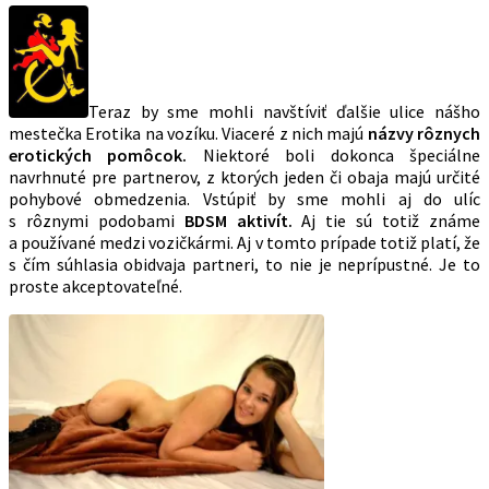
Teraz by sme mohli navštíviť ďalšie ulice nášho
mestečka Erotika na vozíku. Viaceré z nich majú
názvy rôznych
erotických pomôcok.
Niektoré boli dokonca špeciálne
navrhnuté pre partnerov, z ktorých jeden či obaja majú určité
pohybové obmedzenia. Vstúpiť by sme mohli aj do ulíc
s rôznymi podobami
BDSM aktivít.
Aj tie sú totiž známe
a používané medzi vozičkármi. Aj v tomto prípade totiž platí, že
s čím súhlasia obidvaja partneri, to nie je neprípustné. Je to
proste akceptovateľné.