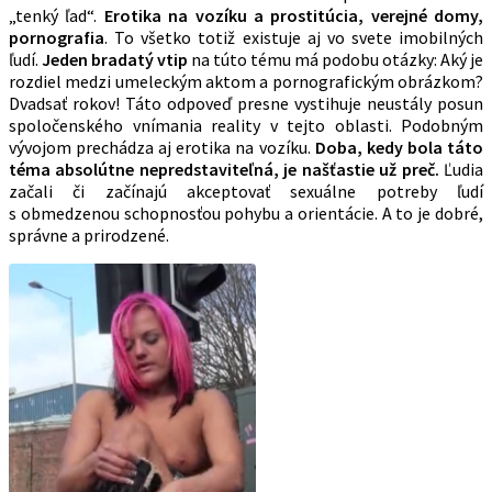
„tenký ľad“.
Erotika na vozíku a prostitúcia, verejné domy,
pornografia
. To všetko totiž existuje aj vo svete imobilných
ľudí.
Jeden bradatý vtip
na túto tému má podobu otázky: Aký je
rozdiel medzi umeleckým aktom a pornografickým obrázkom?
Dvadsať rokov! Táto odpoveď presne vystihuje neustály posun
spoločenského vnímania reality v tejto oblasti. Podobným
vývojom prechádza aj erotika na vozíku.
Doba, kedy bola táto
téma absolútne nepredstaviteľná, je našťastie už preč.
Ľudia
začali či začínajú akceptovať sexuálne potreby ľudí
s obmedzenou schopnosťou pohybu a orientácie. A to je dobré,
správne a prirodzené.