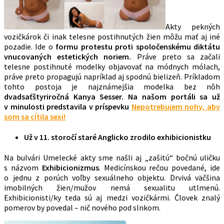
Akty pekných
vozičkárok či inak telesne postihnutých žien môžu mať aj iné
pozadie. Ide o
formu protestu proti spoločenskému diktátu
vnucovaných estetických noriem.
Práve preto sa začali
telesne postihnuté modelky objavovať na módnych mólach,
práve preto propagujú napríklad aj spodnú bielizeň. Príkladom
tohto postoja je najznámejšia modelka bez nôh
dvadsaťštyriročná Kanya Sesser. Na našom portáli sa už
v minulosti predstavila v príspevku
Nepotrebujem nohy, aby
som sa cítila sexi!
Už v 11. storočí staré Anglicko zrodilo exhibicionistku
Na bulvári Umelecké akty sme našli aj „zašitú“ bočnú uličku
s názvom
Exhibicionizmus
. Medicínskou rečou povedané, ide
o jednu z porúch voľby sexuálneho objektu. Drvivá väčšina
imobilných žien/mužov nemá sexualitu utlmenú.
Exhibicionisti/ky teda sú aj medzi vozičkármi. Človek znalý
pomerov by povedal – nič nového pod slnkom.