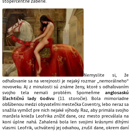
stopercentne zaberie.
Nemyslite si, že
odhaľovanie sa na verejnosti je nejaký rozmar „nemorálneho“
novoveku. Aj z minulosti sú známe ženy, ktoré s odhaľovaním
svojho tela nemali problém. Spomeňme
anglosaskú
šľachtičnú lady Godivu
(11. storočie). Bola mimoriadne
obľúbenou medzi obyvateľmi mestečka Coventry, lebo neraz sa
snažila vymôcť pre nich nejaké výhody. Raz, aby primäla svojho
manžela knieža Leofrika znížiť dane, cez mesto precválala na
koni úplne nahá. Zahalená bola len svojimi krásnymi dlhými
vlasmi. Leofrik, uchvátený jej odvahou, zrušil dane, okrem daní