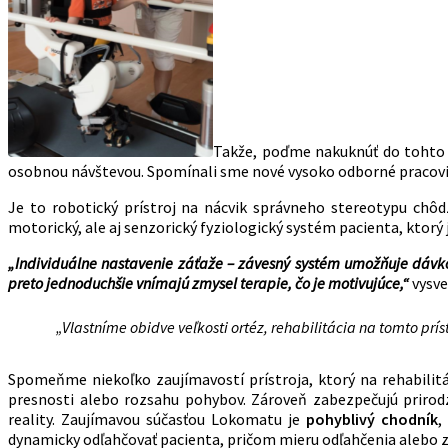
Takže, poďme nakuknúť do tohto j
osobnou návštevou. Spomínali sme nové vysoko odborné pracov
Je to robotický prístroj na nácvik správneho stereotypu chôd
motorický, ale aj senzorický fyziologický systém pacienta, ktorý 
„Individuálne nastavenie záťaže – závesný systém umožňuje dávkov
preto jednoduchšie vnímajú zmysel terapie, čo je motivujúce,“
vysve
„Vlastníme obidve veľkosti ortéz, rehabilitácia na tomto príst
Spomeňme niekoľko zaujímavostí prístroja, ktorý na rehabilit
presnosti alebo rozsahu pohybov. Zároveň zabezpečujú prirod
reality. Zaujímavou súčasťou Lokomatu je
pohyblivý chodník
,
dynamicky odľahčovať pacienta, pričom mieru odľahčenia alebo zá