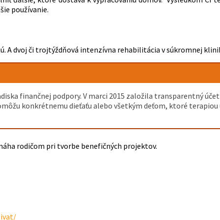
šie používanie.
 A dvoj či trojtýždňová intenzívna rehabilitácia v súkromnej klini
adiska finančnej podpory. V marci 2015 založila transparentný úč
pomôžu konkrétnemu dieťaťu alebo všetkým deťom, ktoré terapiou už
máha rodičom pri tvorbe benefičných projektov.
ivat/