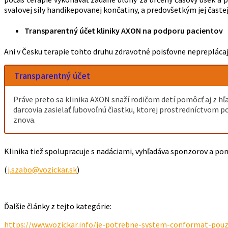
svalovej sily handikepovanej končatiny, a predovšetkým jej častej
Transparentný účet kliniky AXON na podporu pacientov
Ani v Česku terapie tohto druhu zdravotné poisťovne nepreplácajú.
Transparentný účet
Práve preto sa klinika AXON snaží rodičom detí pomôcť aj z hľ
darcovia zasielať ľubovoľnú čiastku, ktorej prostredníctvom 
znova.
Klinika tiež spolupracuje s nadáciami, vyhľadáva sponzorov a po
(
j.szabo@vozickar.sk
)
Ďalšie články z tejto kategórie:
https://www.vozickar.info/je-potrebne-system-conformat-pouz