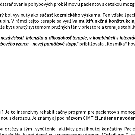
na odstraňovanie pohybových problémov u pacientov s detskou mo
rý bol vyvinutý ako
súčasť kozmického výskumu
. Ten vďaka špe
upín. V rámci tejto terapie sa využíva
multifunkčná konštrukcia
že byť upnutý systémom pružných lán v priestore a trénuje stabil
nezávislosti. Intenzita a dlhodobosť terapie, v kombinácii s integr
ybového vzorca – novej pamäťové stopy,“
približovala „Kosmika“ hov
I
? Je to intenzívny rehabilitačný program pre pacientov s mon
enou sklerózou. Je známy aj pod názvom CIMT či „
nútene navoden
u ortézy a tým „vynútenie“ aktivity postihnutej končatiny. Pac
lniť ďalšie, ktoré dostáva k vypracovaniu domov. Výsledkom CI t