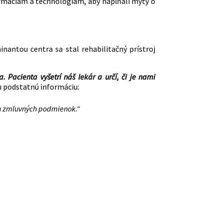
rmáciám a technológiám, aby napĺňali mýty o
nantou centra sa stal rehabilitačný prístroj
Pacienta vyšetrí náš lekár a určí, či je nami
u podstatnú informáciu:
ch zmluvných podmienok.“