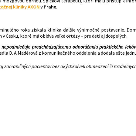
mozgovou obrnou. Špičkoví terapeuti, ktorí majú prístup k info
tačnej kliniky AXON
v Prahe
.
inulého roka získala klinika ďalšie výnimočné postavenie. Domi
v Česku, ktoré má obidva veľké ortézy – pre deti aj dospelých.
u nepodmieňuje predchádzajúcemu odporúčaniu praktického lekára. 
iedla D. A.Maděrová z komunikačného oddelenia a dodala ešte jedn
 aj zahraničných pacientov bez akýchkoľvek obmedzení či rozdielny
u