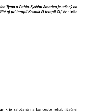
motion Tymo a Pablo. Systém Amadeo je určený na
té aj pri terapii Kosmik či terapii CI,“
doplnila
smik
je založená na koncepte rehabilitačnej