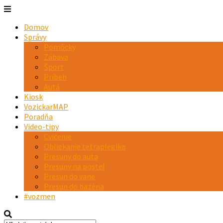
Domov
Správy
Pomôcky
Zábava
Šport
Príbeh
Autá
Kiosk
VozickarMAP
Poradňa
Video-tipy
Cvičenie
Obliekanie tetraplegika
Presuny do auta
Presuny na posteľ
Presun do vane
Presun do bazéna
#vozmen