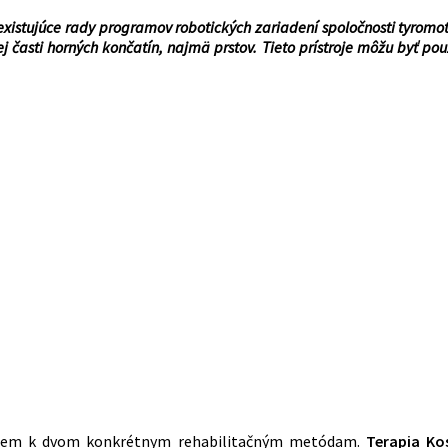
e existujúce rady programov robotických zariadení spoločnosti tyro
 časti horných končatín, najmä prstov. Tieto prístroje môžu byť použi
ujem k dvom konkrétnym rehabilitačným metódam.
Terapia Ko