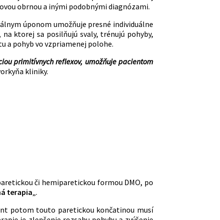
zgovou obrnou a inými podobnými diagnózami.
ciálnym úponom umožňuje presné individuálne
, na ktorej sa posilňujú svaly, trénujú pohyby,
itu a pohyb vo vzpriamenej polohe.
áciou primitívnych reflexov, umožňuje pacientom
orkyňa kliniky.
oparetickou či hemiparetickou formou DMO, po
á terapia
„.
ient potom touto paretickou končatinou musí
erapie je zlepšenie rozsahu pohybu a zvýšenie