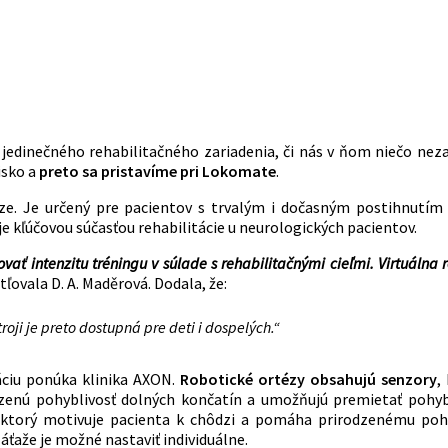
edinečného rehabilitačného zariadenia, či nás v ňom niečo nez
isko a
preto sa pristavíme pri Lokomate
.
ze. Je určený pre pacientov s trvalým i dočasným postihnutím 
je kľúčovou súčasťou rehabilitácie u neurologických pacientov.
ať intenzitu tréningu v súlade s rehabilitačnými cieľmi. Virtuálna
tľovala D. A. Maděrová. Dodala, že:
roji je preto dostupná pre deti i dospelých.“
áciu ponúka klinika AXON.
Robotické ortézy obsahujú senzory
,
zenú pohyblivosť dolných končatín a umožňujú premietať pohyb
 ktorý motivuje pacienta k chôdzi a pomáha prirodzenému poh
ťaže je možné nastaviť individuálne.