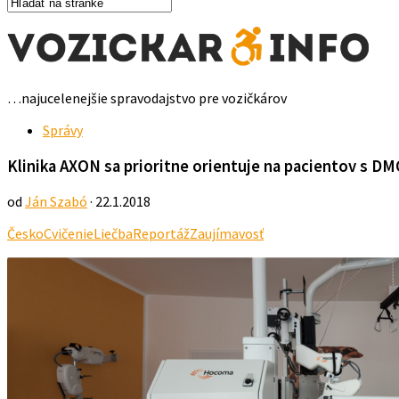
…najucelenejšie spravodajstvo pre vozičkárov
Správy
Klinika AXON sa prioritne orientuje na pacientov s D
od
Ján Szabó
· 22.1.2018
Česko
Cvičenie
Liečba
Reportáž
Zaujímavosť