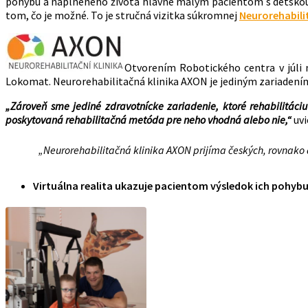
pohybu a naplneného života hlavne malým pacientom s detskou 
tom, čo je možné. To je stručná vizitka súkromnej
Neurorehabili
Otvorením Robotického centra v júli m
Lokomat. Neurorehabilitačná klinika AXON je jediným zariadením 
„Zároveň sme jediné zdravotnícke zariadenie, ktoré rehabilitáci
poskytovaná rehabilitačná metóda pre neho vhodná alebo nie,“
uv
„Neurorehabilitačná klinika AXON prijíma českých, rovnako
Virtuálna realita ukazuje pacientom výsledok ich pohyb