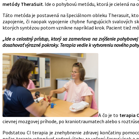
metódy TheraSuit
. Ide o pohybovú metódu, ktorá je cielená 
Táto metóda je postavená na špeciálnom obleku Therasuit, kto
zapojenie, či naopak vypojenie chybne fungujúcich svalových sk
ktorých syntézou potom vznikne napríklad krok. Pacient tiež mô
„Ide o celostný prístup, ktorý sa zameriava na zvýšenie pohybovej 
dosahovať výrazné pokroky. Terapia vedie k vytvoreniu nového poh
A čo je to
terapia C
cievnej mozgovej príhode, po kraniotraumatech alebo s roztrús
Podstatou CI terapia je znehybnenie zdravej končatiny pomoco
počas terapie vykonávať zadané úlohy za určený časový úsek a p