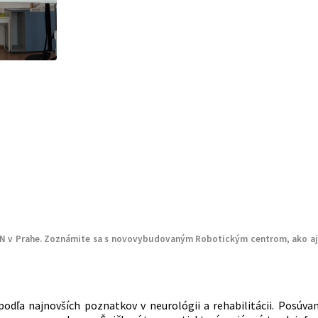
XON v Prahe. Zoznámite sa s novovybudovaným Robotickým centrom, ako 
ca podľa najnovších poznatkov v neurológii a rehabilitácii. Posú