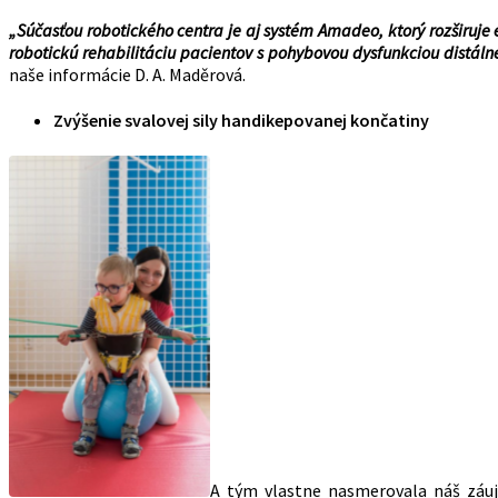
„Súčasťou robotického centra je aj systém Amadeo, ktorý rozširuj
robotickú rehabilitáciu pacientov s pohybovou dysfunkciou distálnej
naše informácie D. A. Maděrová.
Zvýšenie svalovej sily handikepovanej končatiny
A tým vlastne nasmerovala náš zá