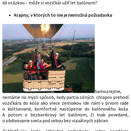
dá otázkou – môže si vozičkár užiť let balónom?
Krajiny, v ktorých to nie je nemožná požiadavka
Samozrejme,
nemáme na mysli spôsob, kedy partia silných chlapov prehodí
vozičkára do koša ako vrece zemiakov. Ide nám v prvom rade
o kultivované, komfortné nastúpenie do balónového koša.
A potom o bezbariérový let balónom, či inak povedané,
o obdivovanie sveta pod sebou bez vizuálnych zábran.
Zohľadňujúc tieto základné požiadavky, jedna pozitívna