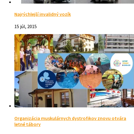
Najrýchlejší invalidný vozík
15 júl, 2015
Organizácia muskulárnych dystrofikov znovu otvára
letné tábory