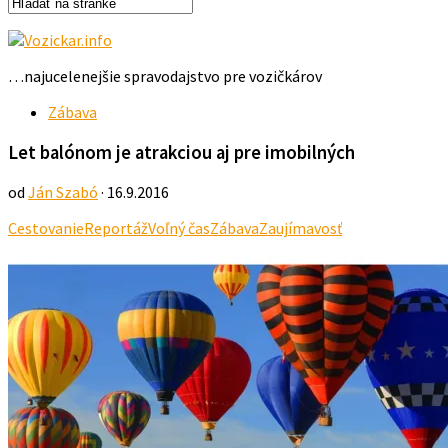
…najucelenejšie spravodajstvo pre vozičkárov
Zábava
Let balónom je atrakciou aj pre imobilných
od
Ján Szabó
· 16.9.2016
Cestovanie
Reportáž
Voľný čas
Zábava
Zaujímavosť