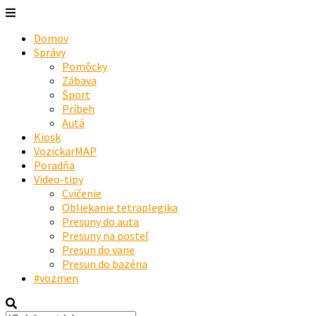
Domov
Správy
Pomôcky
Zábava
Šport
Príbeh
Autá
Kiosk
VozickarMAP
Poradňa
Video-tipy
Cvičenie
Obliekanie tetraplegika
Presuny do auta
Presuny na posteľ
Presun do vane
Presun do bazéna
#vozmen