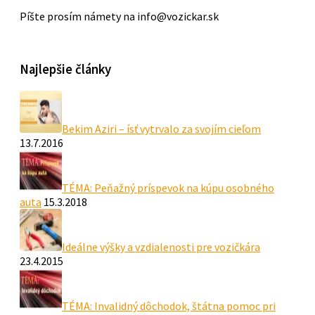
Píšte prosím námety na info@vozickar.sk
Najlepšie články
Bekim Aziri – ísť vytrvalo za svojím cieľom
13.7.2016
TÉMA: Peňažný príspevok na kúpu osobného
auta
15.3.2018
Ideálne výšky a vzdialenosti pre vozičkára
23.4.2015
TÉMA: Invalidný dôchodok, štátna pomoc pri