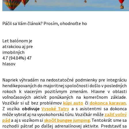
Páčil sa Vám článok? Prosím, ohodnoťte ho
Let balónom je
atrakciou aj pre
imobilných
4.7
(94.04%)
47
hlasov
Napriek výhradám na nedostatočné podmienky pre integráciu
hendikepovaných do majoritnej spoločnosti došlo v posledných
rokoch k viacerým pozitívnym zmenám. Hlavne v oblasti
voľnočasových aktivít ponúkaných na komerčnom základe.
Vozičkár si už bez problémov
kúpi auto
či
dokonca karavan
.
Z vozíka
obdivuje
Vysoké Tatry
a s asistentmi sa dokonca
môže vybrať aj na vysokohorskú túru. Vozičkár môže
zažiť voľný
pád
a aj s vozíkom si
skočiť bungee jumping
. Tentokrát sme sa
rozhodli pátrať po ďalšej adrenalínovej aktivite. Predstaviť sa