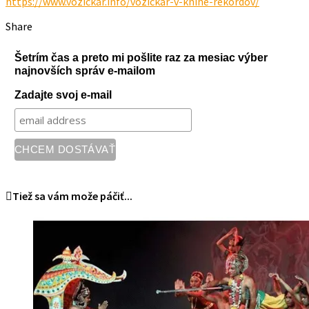
https://www.vozickar.info/vozickar-v-knihe-rekordov/
Share
Šetrím čas a preto mi pošlite raz za mesiac výber
najnovších správ e-mailom
Zadajte svoj e-mail
Tiež sa vám može páčiť...