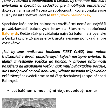
„Sme v rokovaní s dodávateľom a čoskoro by sme mali mať kôš s
dvierkami a špeciálnou sedačkou pre imobilných pasažierov,“
dozvedeli sme sa od Mateja zo spoločnosti, ktorá ponúka svoje
služby na internetovej adrese
http://www.balonom.sk/
.
Špeciálne koše pre let balónom s vozičkármi nemá ani najväčší
prevádzkovateľ balónových letov na Slovensku spoločnosť
Balony.sk
. Keďže však prevádzkujú najväčší balón na Slovensku
a Česku (až pre 16 pasažierov), určité riešenie ponúkajú aj pre
vozičkárov.
„Let by sme realizovali balónom FIRST CLASS, kde máme
k dispozícii v dvoch pasažierskych kójach nástupné dvierka. To
uľahčí umiestnenie vozíčka do balóna. V prípade prítomnosti
pasažiera na invalidnom vozíku však musí byť aktuálne počasie,
ale i predpoveď na celú dobu letu, včítane pristania takpovediac
exkluzívne,“
dozvedeli sme sa od Věry Nechalovej zo spoločnosti
Balony.sk.
Let balónom s imobilnými nie je novodobý rozmar