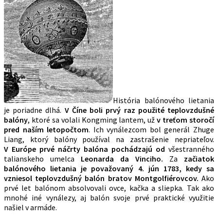
História balónového lietania
je poriadne dlhá.
V Číne boli prvý raz použité teplovzdušné
balóny
, ktoré sa volali Kongming lantem, už
v treťom storočí
pred naším letopočtom
. Ich vynálezcom bol generál Zhuge
Liang, ktorý balóny používal na zastrašenie nepriateľov.
V Európe prvé náčrty balóna pochádzajú od
všestranného
talianskeho umelca
Leonarda da Vinciho.
Za
začiatok
balónového lietania je považovaný 4. jún 1783, kedy sa
vzniesol teplovzdušný balón bratov Montgolfiérovcov.
Ako
prvé let balónom absolvovali ovce, kačka a sliepka. Tak ako
mnohé iné vynálezy, aj balón svoje prvé praktické využitie
našiel v armáde.