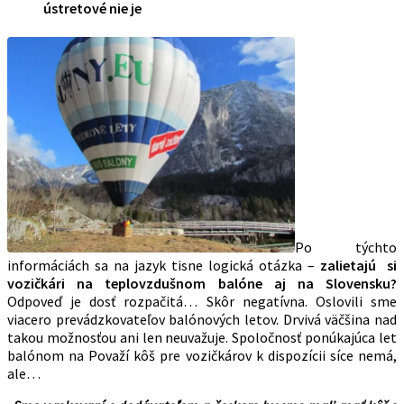
ústretové nie je
Po týchto
informáciách sa na jazyk tisne logická otázka –
zalietajú si
vozičkári na teplovzdušnom balóne aj na Slovensku?
Odpoveď je dosť rozpačitá… Skôr negatívna. Oslovili sme
viacero prevádzkovateľov balónových letov. Drvivá väčšina nad
takou možnosťou ani len neuvažuje. Spoločnosť ponúkajúca let
balónom na Považí kôš pre vozičkárov k dispozícii síce nemá,
ale…