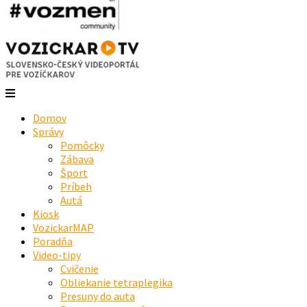
Domov
Správy
Pomôcky
Zábava
Šport
Príbeh
Autá
Kiosk
VozickarMAP
Poradňa
Video-tipy
Cvičenie
Obliekanie tetraplegika
Presuny do auta