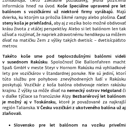
informácia hneď na úvod.
Koše špeciálne upravené pre let
balónom s vozičkármi už niektoré firmy vyrábajú.
Majú
dvierka, ku ktorým sa priložia šikmé rampy alebo plošina.
Časť
steny koša je priehľadná,
aby aj z vozíka bolo možné obdivovať
krásu života z vtáčej perspektívy. Alebo si let balónom len tak
užívať a rozjímať, že napriek zdravotnému hendikepu sa môžem
dívať na matičku Zem z výšky takých dvetisíc – dvetisícpäťsto
metrov.
Takéto koše sme pod teplovzdušnými balónmi videli
v susednom Rakúsku
. Spoločnosť Die Ballonfahren macht
Spaß GmbH v meste Steyr v Hornom Rakúsku má vyhliadkové
lety pre vozičkárov v štandardnej ponuke. Nie sú jediní, ktorí
túto službu pre pohybovo znevýhodnených ľudí v Rakúsku
poskytujú. Vozičkár z koša balóna obdivovuje nielen rakúsku
krajinu. Z výšky sa môže dívať na
nemecký ostrov Helgoland
či
v diaľke týčiace sa francúzske Alpy.
Bezbariérový let balónom
je možný aj v Toskánsku
, ktoré je považované za najkrajší
región Talianska.
V Česku vozičkári
z ukotveného balóna už aj
zlaňovali.
Slovensko pre let balónom na vozíku priveľmi