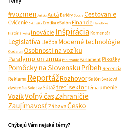
Témy
#vozmen
Cestovanie
Autá
Bariéry
Boccia
Anketa
Financie
Cvičenie
eSalón
Erotika
Handbike
Cyklistika
Inšpirácia
Inovácie
Komentár
História
Hokej
Legislatíva
Moderné technológie
Liečba
Osobnosti na vozíku
Obdarení
Paralympionizmus
Pikošky
Parlament
Parkovanie
Pomôcky na Slovensku
Príbeh
Recenzia
Reportáž
Rozhovor
Salón
Reklama
Svalová
tretí sektor
Súťaž
umenie
téma
dystrofia
Sviatky
Voľný čas
Zahraničie
Vozík
Zaujímavosť
Česko
Zábava
Chýbajú Vám nejaké témy?