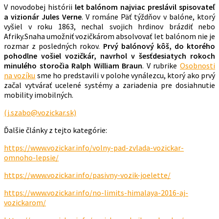
V novodobej histórii
let balónom najviac preslávil spisovateľ
a vizionár Jules Verne
. V románe Päť týždňov v balóne, ktorý
vyšiel v roku 1863, nechal svojich hrdinov brázdiť nebo
Afriky.Snaha umožniť vozičkárom absolvovať let balónom nie je
rozmar z posledných rokov.
Prvý balónový kôš, do ktorého
pohodlne vošiel vozičkár, navrhol v šesťdesiatych rokoch
minulého storočia
Ralph William Braun
. V rubrike
Osobnosti
na vozíku
sme ho predstavili v polohe vynálezcu, ktorý ako prvý
začal vytvárať ucelené systémy a zariadenia pre dosiahnutie
mobility imobilných.
(j.szabo@vozickar.sk)
Ďalšie články z tejto kategórie:
https://www.vozickar.info/volny-pad-zvlada-vozickar-
omnoho-lepsie/
https://www.vozickar.info/pasivny-vozik-joelette/
https://www.vozickar.info/no-limits-himalaya-2016-aj-
vozickarom/