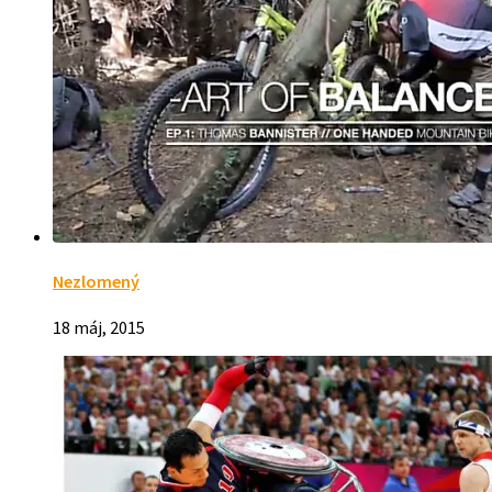
Nezlomený
18 máj, 2015