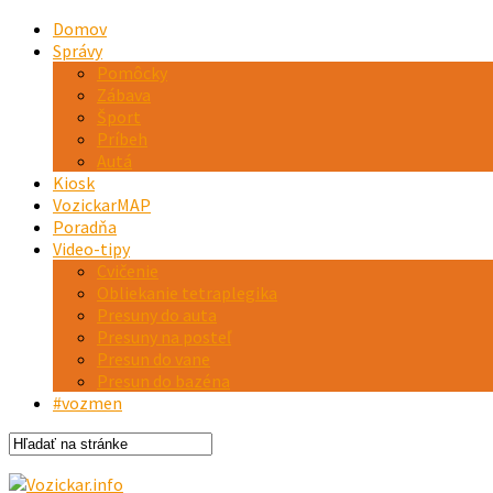
Domov
Správy
Pomôcky
Zábava
Šport
Príbeh
Autá
Kiosk
VozickarMAP
Poradňa
Video-tipy
Cvičenie
Obliekanie tetraplegika
Presuny do auta
Presuny na posteľ
Presun do vane
Presun do bazéna
#vozmen