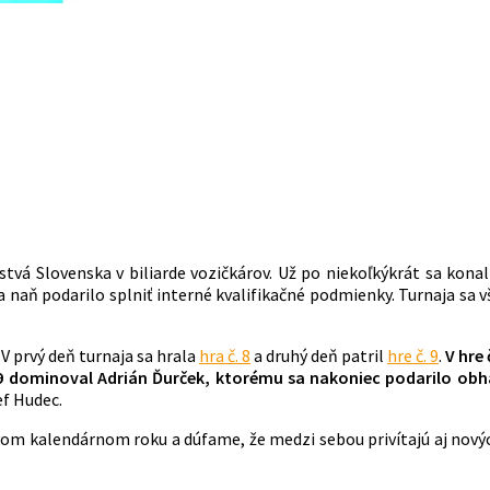
vá Slovenska v biliarde vozičkárov. Už po niekoľkýkrát sa konali
ň podarilo splniť interné kvalifikačné podmienky. Turnaja sa však
 V prvý deň turnaja sa hrala
hra č. 8
a druhý deň patril
hre č. 9
.
V hre 
 9 dominoval Adrián Ďurček, ktorému sa nakoniec podarilo obhá
ef Hudec.
novom kalendárnom roku a dúfame, že medzi sebou privítajú aj nov