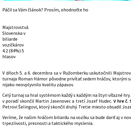
Páčil sa Vám článok? Prosím, ohodnoťte ho
Majstrovstvá
Slovenska v
biliarde
vozičkárov
4.2
(84%)
5
hlasov
V dňoch 5. a 6. decembra sa v Ružomberku uskutočnili Majstrovst
turnaja Roman Hámor pôvodne privítať sedem hráčov, ktorým sa na
nijako neovplyvnilo kvalitu zápasov.
Celý turnaj sa hral systémom každý s každým na štyri víťazné hry.
v poradí skončil Martin Jasenovec a tretí Jozef Hudec.
V hre č.
Petrovi Šelingovi, ktorý skončil druhý. Tretie miesto obsadil Joz
Veríme, že našim hráčom biliardu na vozíku sa bude dariť aj v 
trpezlivosti, presnosti a taktického myslenia.