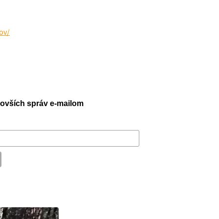
ov/
jnovších správ e-mailom