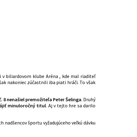
 v biliardovom klube Aréna , kde mal riaditeľ
 nakoniec zúčastnili iba piati hráči. To však
č. 8 nenašiel premožiteľa Peter Šelinga
. Druhý
jiť minuloročný titul
. Aj v tejto hre sa darilo
ých nadšencov športu vyžadujúceho veľkú dávku