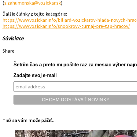
(
s.zahumenska@vozickar.sk
)
Ďalšie články z tejto kategórie:
https://www.vozickar.info/biliard-vozickarov-hlada-novych-hrac
https://www.vozickar.info/snookrovy-turnaj-pre-tzp-hracov/
Súvisiace
Share
Šetrím čas a preto mi pošlite raz za mesiac výber na
Zadajte svoj e-mail
Tiež sa vám može páčiť...