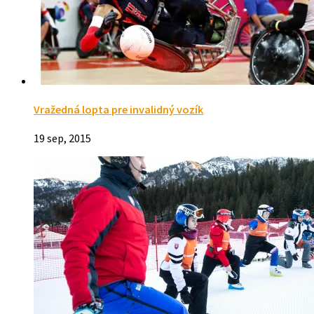
Vražedná lopta pre invalidný vozík
19 sep, 2015