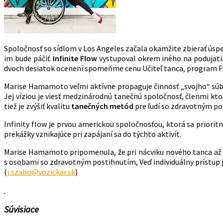
Spoločnosť so sídlom v Los Angeles začala okamžite zbierať úspe
im bude páčiť.
Infinite Flow
vystupoval okrem iného na podujatia
dvoch desiatok ocenení spomeňme cenu Učiteľ tanca, program Fel
Marise Hamamoto veľmi aktívne propaguje činnosť „svojho“ súbo
Jej víziou je viesť medzinárodnú tanečnú spoločnosť, členmi kto
tiež je zvýšiť kvalitu
tanečných metód
pre ľudí so zdravotným pos
Infinity flow je prvou americkou spoločnosťou, ktorá sa priorit
prekážky vznikajúce pri zapájaní sa do týchto aktivít.
Marise Hamamoto pripomenula, že pri nácviku nového tanca a
s osobami so zdravotným postihnutím, Veď individuálny prístup j
(
j.szabo@vozickar.sk
)
Súvisiace