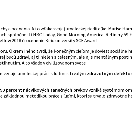
chy a ocenenia. A to vďaka svojej umeleckej riaditeľke. Marise Ha
ch spoločnosti NBC Today, Good Morning America, Refinery 59 či 
low 2018 či ocenenie Keio university SCF Award.
ru. Okrem iného tvrdí, že konečným cieľom je doviesť sociálne h
rej budú zdraví, aj tí nielen s telesným, ale aj s mentálnym post
tihnutím. A to všade v civilizovanom svete.
ne venuje umeleckej práci s ľuďmi s trvalým
zdravotným defekt
ž
90 percent nácvikových tanečných prvkov
vzniká systémom omyl 
e základnou metodikou práce s ľuďmi, ktorí sú trvalo zdravotne h