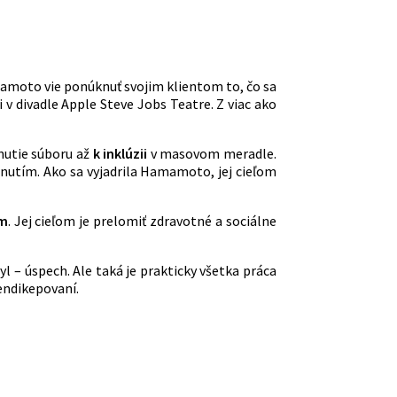
mamoto vie ponúknuť svojim klientom to, čo sa
v divadle Apple Steve Jobs Teatre. Z viac ako
nutie súboru až
k inklúzii
v masovom meradle.
ihnutím. Ako sa vyjadrila Hamamoto, jej cieľom
om
. Jej cieľom je prelomiť zdravotné a sociálne
– úspech. Ale taká je prakticky všetka práca
endikepovaní.