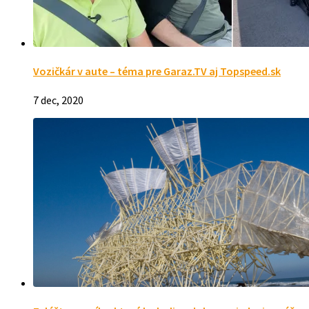
Vozičkár v aute – téma pre Garaz.TV aj Topspeed.sk
7 dec, 2020