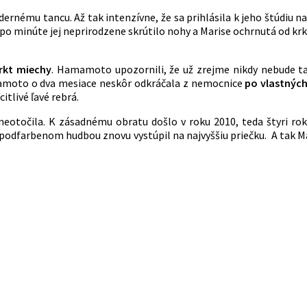
nému tancu. Až tak intenzívne, že sa prihlásila k jeho štúdiu na
 po minúte jej neprirodzene skrútilo nohy a Marise ochrnutá od kr
arkt miechy
. Hamamoto upozornili, že už zrejme nikdy nebude t
moto o dva mesiace neskôr odkráčala z nemocnice
po vlastnýc
itlivé ľavé rebrá.
točila. K zásadnému obratu došlo v roku 2010, teda štyri roky 
odfarbenom hudbou znovu vystúpil na najvyššiu priečku. A tak M