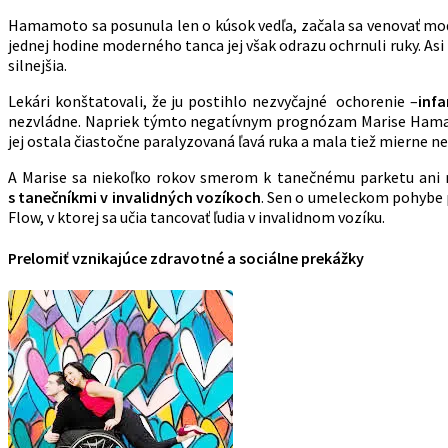
Hamamoto sa posunula len o kúsok vedľa, začala sa venovať moder
jednej hodine moderného tanca jej však odrazu ochrnuli ruky. Asi
silnejšia.
Lekári konštatovali, že ju postihlo nezvyčajné ochorenie –
inf
nezvládne. Napriek týmto negatívnym prognózam Marise Hama
jej ostala čiastočne paralyzovaná ľavá ruka a mala tiež mierne nec
A Marise sa niekoľko rokov smerom k tanečnému parketu ani neo
s tanečníkmi v invalidných vozíkoch
. Sen o umeleckom pohybe p
Flow, v ktorej sa učia tancovať ľudia v invalidnom vozíku.
Prelomiť vznikajúce zdravotné a sociálne prekážky