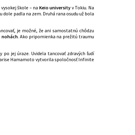
 vysokej škole – na
Keio university
v Tokiu. Na
ku dole padla na zem. Druhá rana osudu už bola
ancovať, je možné, že ani samostatnú chôdzu
h nohách
. Ako pripomienka na prežitú traumu
po jej úraze. Uvidela tancovať zdravých ľudí
arise Hamamoto vytvorila spoločnosť Infinite