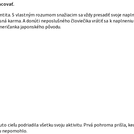
ancovať.
ntita. S vlastným rozumom snažiacim sa vždy presadiť svoje napln
rosná karma. A donúti neposlušného človiečika vrátiť sa k naplne
meričanka japonského pôvodu.
to cieľu podriadila všetku svoju aktivitu. Prvá pohroma prišla, ke
du nepomohlo.