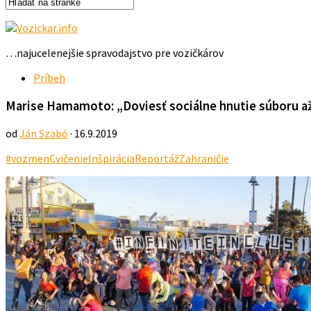
…najucelenejšie spravodajstvo pre vozičkárov
Príbeh
Marise Hamamoto: „Doviesť sociálne hnutie súboru až 
od
Ján Szabó
· 16.9.2019
#vozmen
Cvičenie
Inšpirácia
Reportáž
Zahraničie