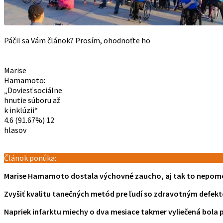
Páčil sa Vám článok? Prosím, ohodnoťte ho
Marise
Hamamoto:
„Doviesť sociálne
hnutie súboru až
k inklúzii“
4.6
(91.67%)
12
hlasov
Článok ponúka:
Marise Hamamoto dostala výchovné zaucho, aj tak to nepom
Zvyšiť kvalitu tanečných metód pre ľudí so zdravotným defek
Napriek infarktu miechy o dva mesiace takmer vyliečená bola