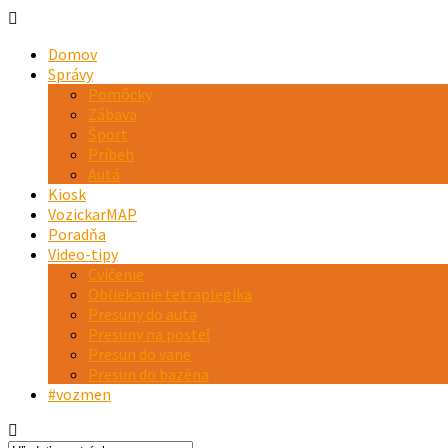
Domov
Správy
Pomôcky
Zábava
Šport
Príbeh
Autá
Kiosk
VozickarMAP
Poradňa
Video-tipy
Cvičenie
Obliekanie tetraplegika
Presuny do auta
Presuny na posteľ
Presun do vane
Presun do bazéna
#vozmen