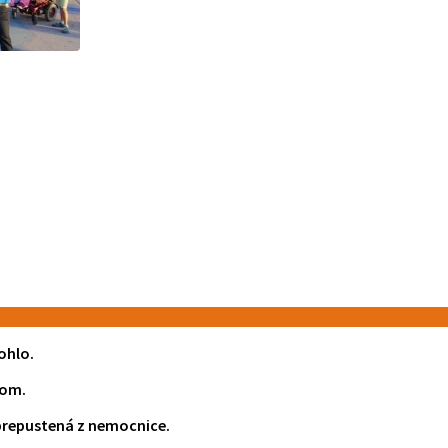
ohlo.
tom.
 prepustená z nemocnice.