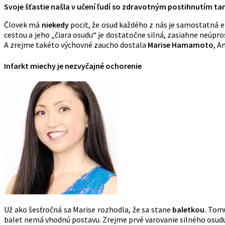
Svoje šťastie našla v učení ľudí so zdravotným postihnutím t
Človek má
niekedy
pocit, že osud každého z nás je samostatná e
cestou a jeho „čiara osudu“ je dostatočne silná, zasiahne neúp
A zrejme takéto výchovné zaucho dostala
Marise Hamamoto
, A
Infarkt miechy je nezvyčajné ochorenie
Už ako šesťročná sa Marise rozhodla, že sa stane
baletkou
. Tomu
balet nemá vhodnú postavu. Zrejme prvé varovanie silného osu