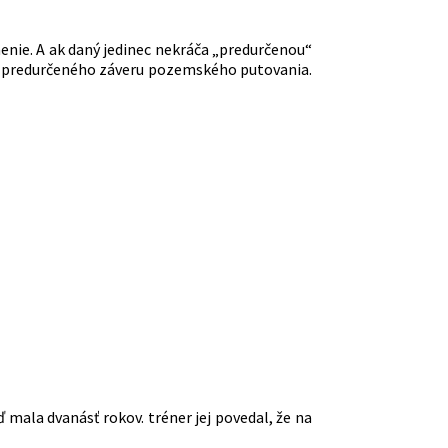
enie. A ak daný jedinec nekráča „predurčenou“
niu predurčeného záveru pozemského putovania.
ď mala dvanásť rokov. tréner jej povedal, že na