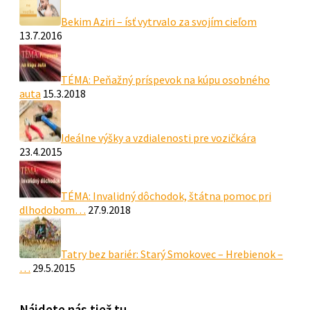
Bekim Aziri – ísť vytrvalo za svojím cieľom
13.7.2016
TÉMA: Peňažný príspevok na kúpu osobného
auta
15.3.2018
Ideálne výšky a vzdialenosti pre vozičkára
23.4.2015
TÉMA: Invalidný dôchodok, štátna pomoc pri
dlhodobom…
27.9.2018
Tatry bez bariér: Starý Smokovec – Hrebienok –
…
29.5.2015
Nájdete nás tiež tu