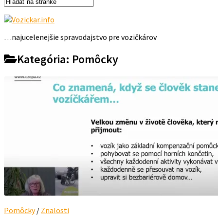
…najucelenejšie spravodajstvo pre vozičkárov
Kategória:
Pomôcky
Pomôcky
/
Znalosti