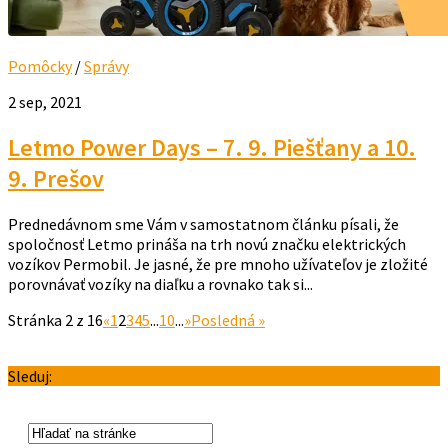
Pomôcky
/
Správy
2 sep, 2021
Letmo Power Days – 7. 9. Piešťany a 10.
9. Prešov
Prednedávnom sme Vám v samostatnom článku písali, že
spoločnosť Letmo prináša na trh novú značku elektrických
vozíkov Permobil. Je jasné, že pre mnoho užívateľov je zložité
porovnávať vozíky na diaľku a rovnako tak si...
Stránka 2 z 16
«
1
2
3
4
5
...
10
...
»
Posledná »
Sleduj: