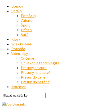
Domov
Správy
Pomôcky
Zábava
Šport
Príbeh
Autá
Kiosk
VozickarMAP
Poradňa
Video-tipy
Cvičenie
Obliekanie tetraplegika
Presuny do auta
Presuny na posteľ
Presun do vane
Presun do bazéna
#vozmen