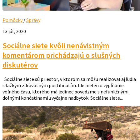
Pomôcky
/
Správy
13 júl, 2020
Sociálne siete kvôli nenávistným
komentárom prichádzajú o slušných
diskutérov
Sociálne siete sú priestor, v ktorom sa môžu realizovať aj ľudia
s ťažkým zdravotným postihnutím. Ide nielen o vypĺňanie
voľného času, ktorého má jedinec povedzme s nefunkčnými
dolnými končatinami zvyčajne nadbytok. Sociálne siete...