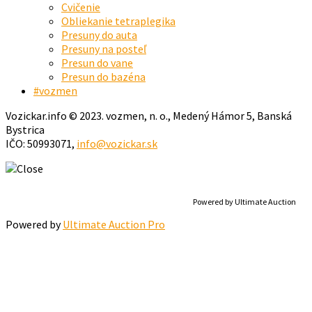
Cvičenie
Obliekanie tetraplegika
Presuny do auta
Presuny na posteľ
Presun do vane
Presun do bazéna
#vozmen
Vozickar.info © 2023. vozmen, n. o., Medený Hámor 5, Banská
Bystrica
IČO: 50993071,
info@vozickar.sk
Powered by Ultimate Auction
Powered by
Ultimate Auction Pro