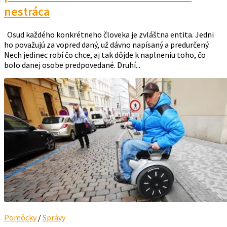
nestráca
Osud každého konkrétneho človeka je zvláštna entita. Jedni
ho považujú za vopred daný, už dávno napísaný a predurčený.
Nech jedinec robí čo chce, aj tak dôjde k naplneniu toho, čo
bolo danej osobe predpovedané. Druhí...
Pomôcky
/
Správy