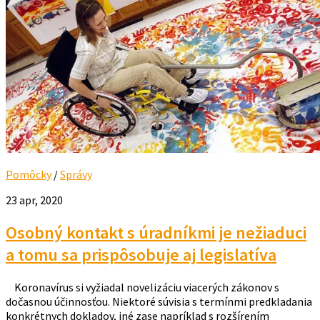
Pomôcky
/
Správy
23 apr, 2020
Osobný kontakt s úradníkmi je nežiaduci
a tomu sa prispôsobuje aj legislatíva
Koronavírus si vyžiadal novelizáciu viacerých zákonov s
dočasnou účinnosťou. Niektoré súvisia s termínmi predkladania
konkrétnych dokladov, iné zase napríklad s rozšírením