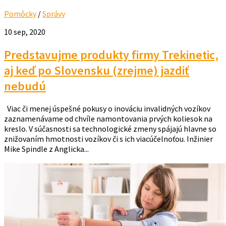
Pomôcky
/
Správy
10 sep, 2020
Predstavujme produkty firmy Trekinetic,
aj keď po Slovensku (zrejme) jazdiť
nebudú
Viac či menej úspešné pokusy o inováciu invalidných vozíkov
zaznamenávame od chvíle namontovania prvých koliesok na
kreslo. V súčasnosti sa technologické zmeny spájajú hlavne so
znižovaním hmotnosti vozíkov či s ich viacúčelnoťou. Inžinier
Mike Spindle z Anglicka...