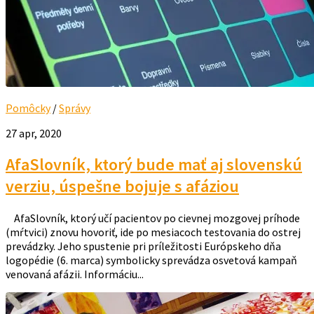
Pomôcky
/
Správy
27 apr, 2020
AfaSlovník, ktorý bude mať aj slovenskú
verziu, úspešne bojuje s afáziou
AfaSlovník, ktorý učí pacientov po cievnej mozgovej príhode
(mŕtvici) znovu hovoriť, ide po mesiacoch testovania do ostrej
prevádzky. Jeho spustenie pri príležitosti Európskeho dňa
logopédie (6. marca) symbolicky sprevádza osvetová kampaň
venovaná afázii. Informáciu...