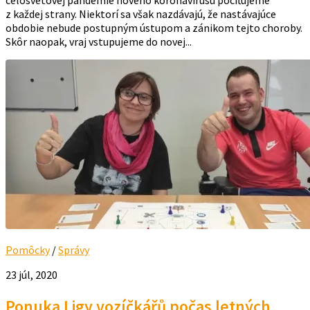
celosvetovej pandémie nového koronavírusu pociťujeme
z každej strany. Niektorí sa však nazdávajú, že nastávajúce
obdobie nebude postupným ústupom a zánikom tejto choroby.
Skôr naopak, vraj vstupujeme do novej...
Pomôcky
/
Správy
23 júl, 2020
Ponuka Ligy vozíčkářů počas letných