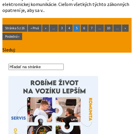
elektronickej komunikácie. Cieľom všetkých týchto zákonných
opatrení je, aby sa v...
Stránka 5 z 16
« Prvá
«
...
3
4
5
6
7
...
10
...
»
Posledná »
Sleduj: