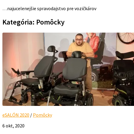
…najucelenejšie spravodajstvo pre vozičkárov
Kategória:
Pomôcky
eSALÓN 2020
/
Pomôcky
6 okt, 2020