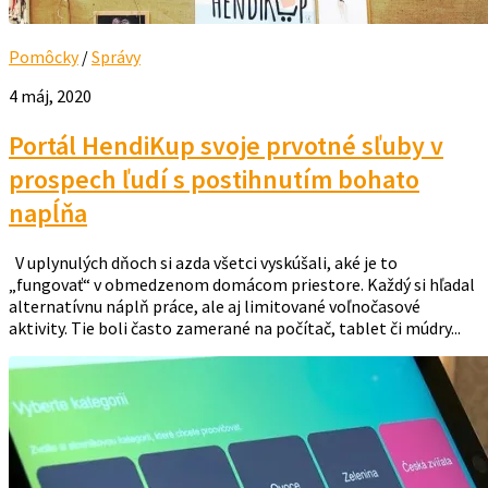
Pomôcky
/
Správy
4 máj, 2020
Portál HendiKup svoje prvotné sľuby v
prospech ľudí s postihnutím bohato
napĺňa
V uplynulých dňoch si azda všetci vyskúšali, aké je to
„fungovať“ v obmedzenom domácom priestore. Každý si hľadal
alternatívnu náplň práce, ale aj limitované voľnočasové
aktivity. Tie boli často zamerané na počítač, tablet či múdry...