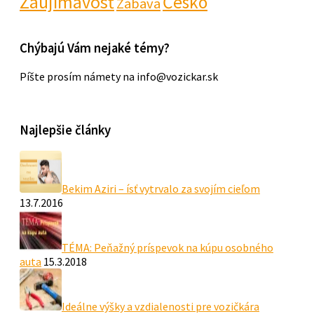
Zaujímavosť
Česko
Zábava
Chýbajú Vám nejaké témy?
Píšte prosím námety na info@vozickar.sk
Najlepšie články
Bekim Aziri – ísť vytrvalo za svojím cieľom
13.7.2016
TÉMA: Peňažný príspevok na kúpu osobného
auta
15.3.2018
Ideálne výšky a vzdialenosti pre vozičkára