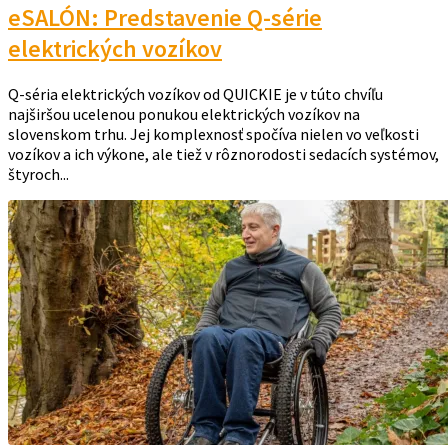
eSALÓN: Predstavenie Q-série
elektrických vozíkov
Q-séria elektrických vozíkov od QUICKIE je v túto chvíľu
najširšou ucelenou ponukou elektrických vozíkov na
slovenskom trhu. Jej komplexnosť spočíva nielen vo veľkosti
vozíkov a ich výkone, ale tiež v rôznorodosti sedacích systémov,
štyroch...