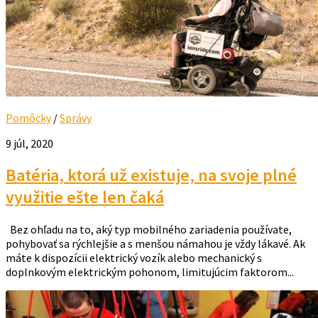
Pomôcky
/
Správy
9 júl, 2020
Batéria, ktorá už existuje, na svoje plné
využitie ešte len čaká
Bez ohľadu na to, aký typ mobilného zariadenia používate,
pohybovať sa rýchlejšie a s menšou námahou je vždy lákavé. Ak
máte k dispozícii elektrický vozík alebo mechanický s
doplnkovým elektrickým pohonom, limitujúcim faktorom...