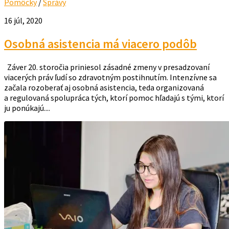
Pomôcky
/
Správy
16 júl, 2020
Osobná asistencia má viacero podôb
Záver 20. storočia priniesol zásadné zmeny v presadzovaní
viacerých práv ľudí so zdravotným postihnutím. Intenzívne sa
začala rozoberať aj osobná asistencia, teda organizovaná
a regulovaná spolupráca tých, ktorí pomoc hľadajú s tými, ktorí
ju ponúkajú....