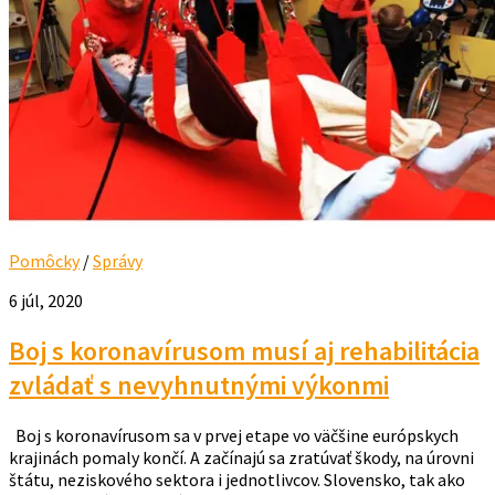
Pomôcky
/
Správy
6 júl, 2020
Boj s koronavírusom musí aj rehabilitácia
zvládať s nevyhnutnými výkonmi
Boj s koronavírusom sa v prvej etape vo väčšine európskych
krajinách pomaly končí. A začínajú sa zratúvať škody, na úrovni
štátu, neziskového sektora i jednotlivcov. Slovensko, tak ako