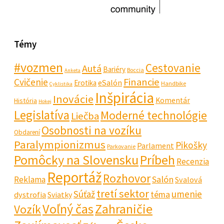
Témy
#vozmen
Cestovanie
Autá
Bariéry
Boccia
Anketa
Financie
Cvičenie
eSalón
Erotika
Handbike
Cyklistika
Inšpirácia
Inovácie
Komentár
História
Hokej
Legislatíva
Moderné technológie
Liečba
Osobnosti na vozíku
Obdarení
Paralympionizmus
Pikošky
Parlament
Parkovanie
Pomôcky na Slovensku
Príbeh
Recenzia
Reportáž
Rozhovor
Salón
Reklama
Svalová
tretí sektor
Súťaž
umenie
téma
dystrofia
Sviatky
Voľný čas
Zahraničie
Vozík