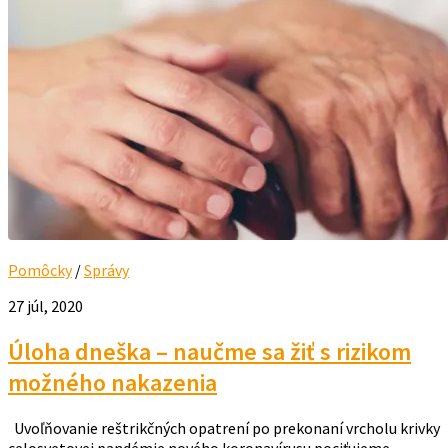
Pomôcky
/
Správy
27 júl, 2020
Úloha dneška – naučme sa žiť s rizikom
možného nakazenia
Uvoľňovanie reštrikčných opatrení po prekonaní vrcholu krivky