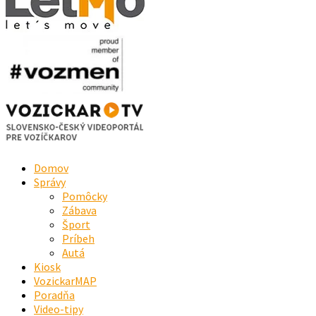
Domov
Správy
Pomôcky
Zábava
Šport
Príbeh
Autá
Kiosk
VozickarMAP
Poradňa
Video-tipy