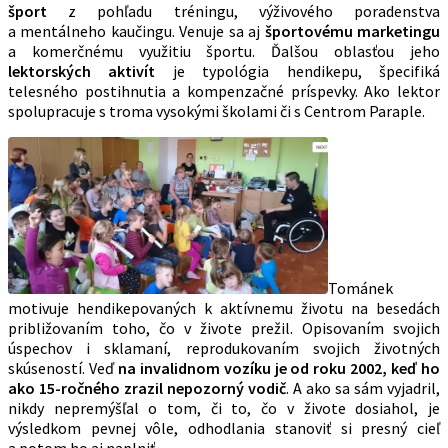
šport
z pohľadu tréningu, výživového poradenstva
a mentálneho kaučingu. Venuje sa aj
športovému marketingu
a komerčnému využitiu športu. Ďalšou oblasťou jeho
lektorských aktivít
je typológia hendikepu, špecifiká
telesného postihnutia a kompenzačné príspevky. Ako lektor
spolupracuje s troma vysokými školami či s Centrom Paraple.
Tománek
motivuje hendikepovaných k aktívnemu životu na besedách
približovaním toho, čo v živote prežil. Opisovaním svojich
úspechov i sklamaní, reprodukovaním svojich životných
skúseností. Veď
na invalidnom vozíku je od roku 2002, keď ho
ako 15-ročného zrazil nepozorný vodič
. A ako sa sám vyjadril,
nikdy nepremýšľal o tom, či to, čo v živote dosiahol, je
výsledkom pevnej vôle, odhodlania stanoviť si presný cieľ
a potom ho aj naplniť.