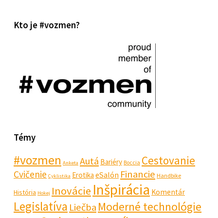
Kto je #vozmen?
Témy
#vozmen
Cestovanie
Autá
Bariéry
Boccia
Anketa
Financie
Cvičenie
eSalón
Erotika
Handbike
Cyklistika
Inšpirácia
Inovácie
Komentár
História
Hokej
Legislatíva
Moderné technológie
Liečba