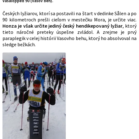
Vasalopped 90 (Vasov beh).
Českých lyžiarov, ktorí sa postavili na štart v dedinke Sålen a po
90 kilometroch prešli cieľom v mestečku Mora, je určite viac.
Honza je však určite jediný český hendikepovaný lyžiar
, ktorý
tieto náročné preteky úspešne zvládol. A zrejme je prvý
paraplegik v celej histórii Vasovho behu, ktorý ho absolvoval na
sledge bežkách.