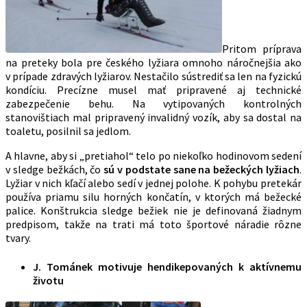
Pritom príprava
na preteky bola pre českého lyžiara omnoho náročnejšia ako
v prípade zdravých lyžiarov. Nestačilo sústrediť sa len na fyzickú
kondíciu. Precízne musel mať pripravené aj technické
zabezpečenie behu. Na vytipovaných kontrolných
stanovištiach mal pripravený invalidný vozík, aby sa dostal na
toaletu, posilnil sa jedlom.
A hlavne, aby si „pretiahol“ telo po niekoľko hodinovom sedení
v sledge bežkách, čo
sú v podstate sane na bežeckých lyžiach
.
Lyžiar v nich kľačí alebo sedí v jednej polohe. K pohybu pretekár
používa priamu silu horných končatín, v ktorých má bežecké
palice. Konštrukcia sledge bežiek nie je definovaná žiadnym
predpisom, takže na trati má toto športové náradie rôzne
tvary.
J. Tománek motivuje hendikepovaných k aktívnemu
životu