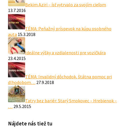
Bekim Aziri – ísť vytrvalo za svojím cieľom
13.7.2016
TÉMA: Peňažný príspevok na kúpu osobného
auta
15.3.2018
Ideálne výšky a vzdialenosti pre vozičkára
23.4.2015
TÉMA: Invalidný dôchodok, štátna pomoc pri
dlhodobom…
27.9.2018
Tatry bez bariér: Starý Smokovec – Hrebienok –
…
29.5.2015
Nájdete nás tiež tu