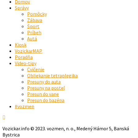
Domov
Správy
Pomôcky
Zábava
Šport
Príbeh
Autá
Kiosk
VozickarMAP
Poradňa
Video-tipy
Cvičenie
Obliekanie tetraplegika
Presuny do auta
Presuny na posteľ
Presun do vane
Presun do bazéna
#vozmen
Vozickar.info © 2023. vozmen, n. o., Medený Hámor 5, Banská
Bystrica