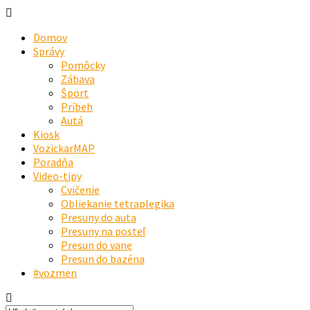
Domov
Správy
Pomôcky
Zábava
Šport
Príbeh
Autá
Kiosk
VozickarMAP
Poradňa
Video-tipy
Cvičenie
Obliekanie tetraplegika
Presuny do auta
Presuny na posteľ
Presun do vane
Presun do bazéna
#vozmen