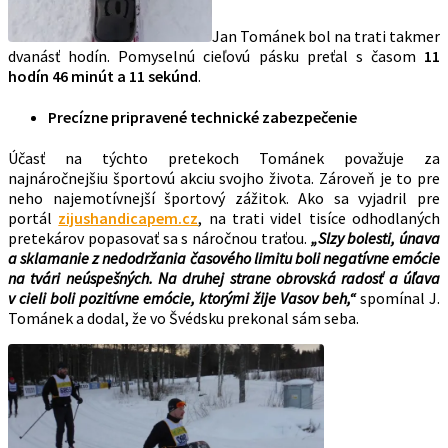
Jan Tománek bol na trati takmer
dvanásť hodín. Pomyselnú cieľovú pásku preťal s časom
11
hodín 46 minút a 11 sekúnd
.
Precízne pripravené technické zabezpečenie
Účasť na týchto pretekoch Tománek považuje za
najnáročnejšiu športovú akciu svojho života. Zároveň je to pre
neho najemotívnejší športový zážitok. Ako sa vyjadril pre
portál
zijushandicapem.cz
, na trati videl tisíce odhodlaných
pretekárov popasovať sa s náročnou traťou.
„Slzy bolesti, únava
a sklamanie z nedodržania časového limitu boli negatívne emócie
na tvári neúspešných. Na druhej strane obrovská radosť a úľava
v cieli boli pozitívne emócie, ktorými žije Vasov beh,“
spomínal J.
Tománek a dodal, že vo Švédsku prekonal sám seba.