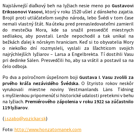
Najslávnejší diaľkový beh na lyžiach nesie meno po
Gustavovi
Erikssonovi Vasovi
, ktorý v roku 1520 ušiel z dánskeho zajatia.
Brojil proti utláčateľom svojho národa, lebo Švédi v tom čase
nemali vlastný štát. Na úteku pred prenasledovateľmi zamieril
do mestečka Mora, kde sa snažil presvedčiť miestnych
sedliakov, aby povstali. Lenže nepochodil a tak unikal na
bežkách ďalej k nórskym hraniciam. Keď si to obyvatelia Mory
o niekoľko dní rozmysleli, vyslali za šľachticom svojich
najrýchlejších lyžiarov – Larsa a Engelbrekta. Tí dostihli Vasu
pri dedinke Sälen. Presvedčili ho, aby sa vrátil a postavil sa na
čelo odboja.
Po dva a polročnom úspešnom boji
Gustava I. Vasu zvolili za
prvého kráľa nezávislého Švédska.
O štyristo rokov neskôr
vyrukovali miestne noviny Vestmanlands Läns Tidning
s myšlienkou pripomenúť si historické udalosti pretekmi v behu
na lyžiach.
Premiérového zápolenia v roku 1922 sa zúčastnilo
119 lyžiarov
.
(
j.szabo@vozickar.sk
)
Foto:
http://www.honzatomanek.com