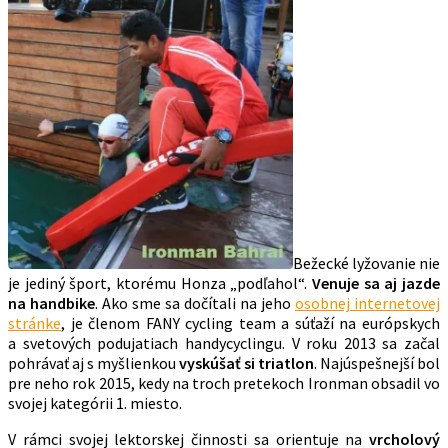
Bežecké lyžovanie nie
je jediný šport, ktorému Honza „podľahol“.
Venuje sa aj jazde
na handbike
. Ako sme sa dočítali na jeho
osobnej internetovej
stránke
, je členom FANY cycling team a súťaží na európskych
a svetových podujatiach handycyclingu. V roku 2013 sa začal
pohrávať aj s myšlienkou
vyskúšať si triatlon
. Najúspešnejší bol
pre neho rok 2015, kedy na troch pretekoch Ironman obsadil vo
svojej kategórii 1. miesto.
V rámci svojej lektorskej činnosti sa orientuje na
vrcholový