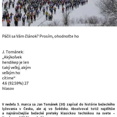
Páčil sa Vám článok? Prosím, ohodnoťte ho
J. Tománek:
„Akýkoľvek
hendikep je len
taký veľký, akým
veľkým ho
cítime“
4.6
(92.59%)
27
hlasov
V nedeľu 5. marca sa Jan Tománek (30) zapísal do histórie bežeckého
lyžovania v Česku, ale aj vo Švédsku. Absolvoval totiž najdlhšie
a najnáročnejšie bežecké preteky klasickou technikou na svete –