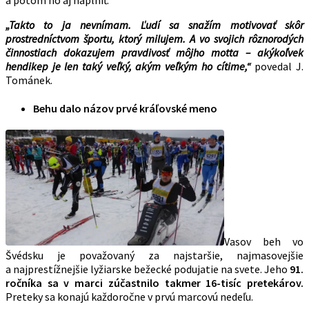
„Takto to ja nevnímam. Ľudí sa snažím motivovať skôr
prostredníctvom športu, ktorý milujem. A vo svojich rôznorodých
činnostiach dokazujem pravdivosť môjho motta – akýkoľvek
hendikep je len taký veľký, akým veľkým ho cítime,“
povedal J.
Tománek.
Behu dalo názov prvé kráľovské meno
Vasov beh vo
Švédsku je považovaný za najstaršie, najmasovejšie
a najprestížnejšie lyžiarske bežecké podujatie na svete. Jeho
91.
ročníka sa v marci zúčastnilo takmer 16-tisíc pretekárov.
Preteky sa konajú každoročne v prvú marcovú nedeľu.