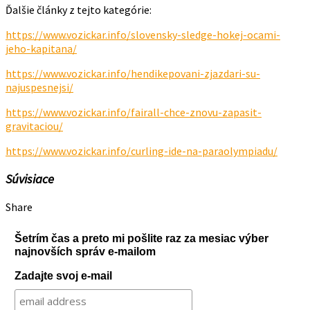
Ďalšie články z tejto kategórie:
https://www.vozickar.info/slovensky-sledge-hokej-ocami-
jeho-kapitana/
https://www.vozickar.info/hendikepovani-zjazdari-su-
najuspesnejsi/
https://www.vozickar.info/fairall-chce-znovu-zapasit-
gravitaciou/
https://www.vozickar.info/curling-ide-na-paraolympiadu/
Súvisiace
Share
Šetrím čas a preto mi pošlite raz za mesiac výber
najnovších správ e-mailom
Zadajte svoj e-mail