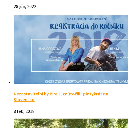
28 jún, 2022
Nezastaviteľní by Birell „zaútočili“ piatykrát na
Slovensko
8 feb, 2018