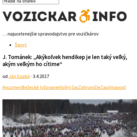
…najucelenejšie spravodajstvo pre vozičkárov
Šport
J. Tománek: „Akýkoľvek hendikep je len taký veľký,
akým veľkým ho cítime“
od
Ján Szabó
· 3.4.2017
#vozmen
Bežecké lyžovanie
Voľný čas
Zahraničie
Zaujímavosť