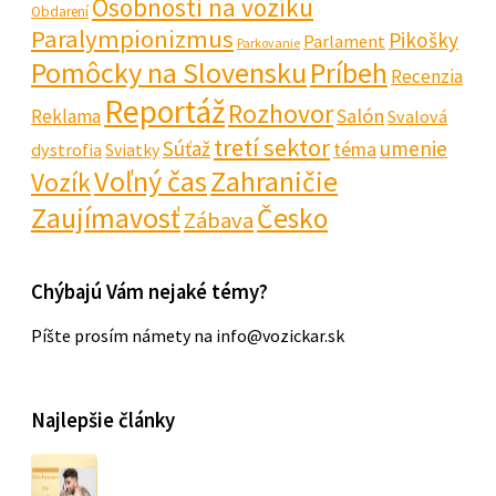
Osobnosti na vozíku
Obdarení
Paralympionizmus
Pikošky
Parlament
Parkovanie
Pomôcky na Slovensku
Príbeh
Recenzia
Reportáž
Rozhovor
Salón
Reklama
Svalová
tretí sektor
Súťaž
umenie
téma
dystrofia
Sviatky
Voľný čas
Zahraničie
Vozík
Zaujímavosť
Česko
Zábava
Chýbajú Vám nejaké témy?
Píšte prosím námety na info@vozickar.sk
Najlepšie články