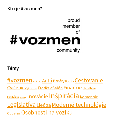
Kto je #vozmen?
Témy
#vozmen
Cestovanie
Autá
Bariéry
Boccia
Anketa
Financie
Cvičenie
eSalón
Erotika
Handbike
Cyklistika
Inšpirácia
Inovácie
Komentár
História
Hokej
Legislatíva
Moderné technológie
Liečba
Osobnosti na vozíku
Obdarení