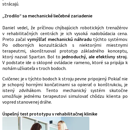
strácajú.
„Zrodilo“ sa mechanické liečebné zariadenie
Daniel vedel, že príčinou chýbajúcich robotických trenažérov
v rehabilitačných centrách je ich vysoká nadobúdacia cena.
Preto začal
vymýšľať mechanickú náhradu
týchto systémov.
Po odborných konzultáciách s niektorými miestnymi
terapeutmi, skonštruoval prototyp základného konceptu,
ktorý nazval Spartan. Bol to
jednoduchý, ale efektívny stroj.
V podstate ide o sklopné ovládacie rameno, ktoré sa pripája k
nohám užívateľa v troch bodoch.
Cvičenec je v týchto bodoch k stroju pevne pripojený. Pokiaľ nie
je schopný hornými končatinami sa opierať o konštrukciu, je
istený zdvihákom. Tento mechanický systém skutočne
umožňuje jednému terapeutovi simulovať chôdzu klienta po
vopred stanovenej dráhe.
Úspešný test prototypu v rehabilitačnej klinike