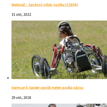
Webinář – Správný výběr vozíku (CZEPA)
31 okt, 2022
Swincar E-Spider pavúk nielen podľa názvu
29 okt, 2018