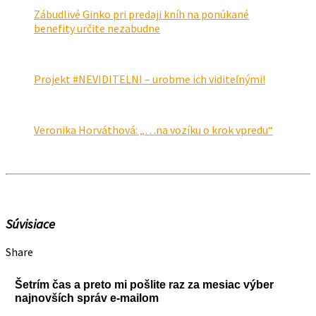
Zábudlivé Ginko pri predaji kníh na ponúkané
benefity určite nezabudne
Projekt #NEVIDITELNI – urobme ich viditeľnými!
Veronika Horváthová: „…na vozíku o krok vpredu“
Súvisiace
Share
Šetrím čas a preto mi pošlite raz za mesiac výber
najnovších správ e-mailom