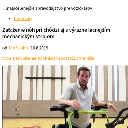
…najucelenejšie spravodajstvo pre vozičkárov
Pomôcky
Zaťaženie nôh pri chôdzi aj s výrazne lacnejším
mechanickým strojom
od
Ján Szabó
· 10.6.2019
#vozmen
Cvičenie
Inšpirácia
Reportáž
Zahraničie