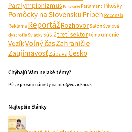
Paralympionizmus
Pikošky
Parlament
Parkovanie
Pomôcky na Slovensku
Príbeh
Recenzia
Reportáž
Rozhovor
Salón
Reklama
Svalová
tretí sektor
Súťaž
umenie
téma
dystrofia
Sviatky
Voľný čas
Zahraničie
Vozík
Zaujímavosť
Česko
Zábava
Chýbajú Vám nejaké témy?
Píšte prosím námety na info@vozickar.sk
Najlepšie články
Bekim Aziri – ísť vytrvalo za svojím cieľom