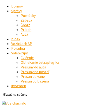
Domov
Správy
Pomôcky
Zábava
Šport
Príbeh
Autá
Kiosk
VozickarMAP
Poradňa
Video-tipy
Cvičenie
Obliekanie tetraplegika
Presuny do auta
Presuny na posteľ
Presun do vane
Presun do bazéna
#vozmen