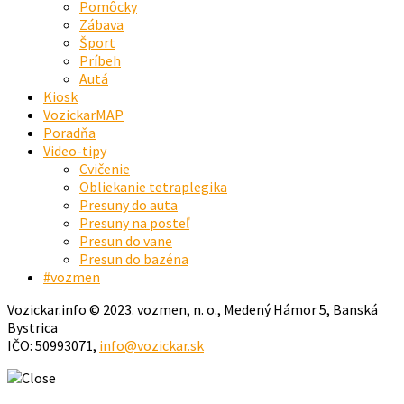
Pomôcky
Zábava
Šport
Príbeh
Autá
Kiosk
VozickarMAP
Poradňa
Video-tipy
Cvičenie
Obliekanie tetraplegika
Presuny do auta
Presuny na posteľ
Presun do vane
Presun do bazéna
#vozmen
Vozickar.info © 2023. vozmen, n. o., Medený Hámor 5, Banská
Bystrica
IČO: 50993071,
info@vozickar.sk