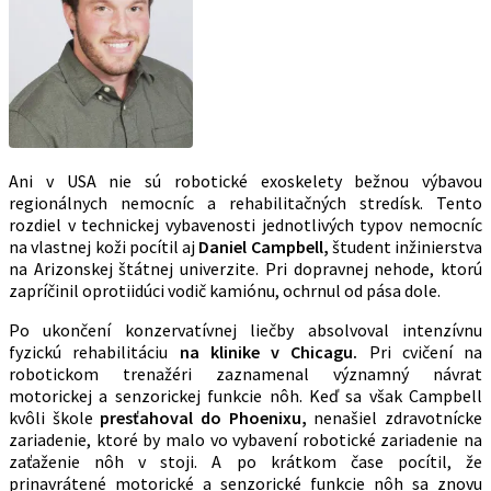
Ani v USA nie sú robotické exoskelety bežnou výbavou
regionálnych nemocníc a rehabilitačných stredísk. Tento
rozdiel v technickej vybavenosti jednotlivých typov nemocníc
na vlastnej koži pocítil aj
Daniel Campbell,
študent inžinierstva
na Arizonskej štátnej univerzite. Pri dopravnej nehode, ktorú
zapríčinil oprotiidúci vodič kamiónu, ochrnul od pása dole.
Po ukončení konzervatívnej liečby absolvoval intenzívnu
fyzickú rehabilitáciu
na klinike v Chicagu.
Pri cvičení na
robotickom trenažéri zaznamenal významný návrat
motorickej a senzorickej funkcie nôh. Keď sa však Campbell
kvôli škole
presťahoval do Phoenixu,
nenašiel zdravotnícke
zariadenie, ktoré by malo vo vybavení robotické zariadenie na
zaťaženie nôh v stoji. A po krátkom čase pocítil, že
prinavrátené motorické a senzorické funkcie nôh sa znovu