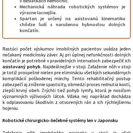
v desiatkach nemocníc.
Mechanická náhrada robotických systémov je
výrazne lacnejšia.
Spartan je určený na asistovanú kinematiku
chôdze ľudí s narušenou hybnosťou dolných
končatín.
Rastúci počet výskumov imobilných pacientov uvádza jeden
nečakaný medicínsky záver. Aj pri úplnej nefunkčnosti dolných
končatín je potrebné v pravidelných intervaloch zabezpečiť ich
asistovaný pohyb.
Najideálnejšie v stoji. Zaťaženie nôh v stoji
je totiž prospešné nielen pre elimináciu všetkých sekundárnych
komplikácií poškodenej miechy. Tento rehabilitačný postup
zabezpečí aj zníženie spasticity, obmedzí proces rednutia kostí,
zlepší krvný obeh. Zrýchli tiež pohyb lymfy, ktorá je nosičom
významných výživových látok. Vďaka nej napríklad dochádza
k odplavovaniu škodlivín z otvorených rán a ich rýchlejšiemu
hojeniu.
Robotické chirurgicko-liečebné systémy len v Japonsku
Zaťaženie nôh imobilného pacienta v stoji je však