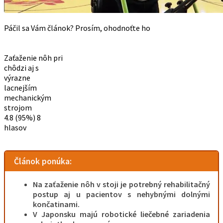
Páčil sa Vám článok? Prosím, ohodnoťte ho
Zaťaženie nôh pri
chôdzi aj s
výrazne
lacnejším
mechanickým
strojom
4.8
(95%)
8
hlasov
Článok ponúka:
Na zaťaženie nôh v stoji je potrebný rehabilitačný
postup aj u pacientov s nehybnými dolnými
končatinami.
V Japonsku majú robotické liečebné zariadenia