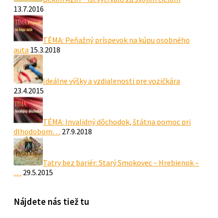
13.7.2016
TÉMA: Peňažný príspevok na kúpu osobného
auta
15.3.2018
Ideálne výšky a vzdialenosti pre vozičkára
23.4.2015
TÉMA: Invalidný dôchodok, štátna pomoc pri
dlhodobom…
27.9.2018
Tatry bez bariér: Starý Smokovec – Hrebienok –
…
29.5.2015
Nájdete nás tiež tu