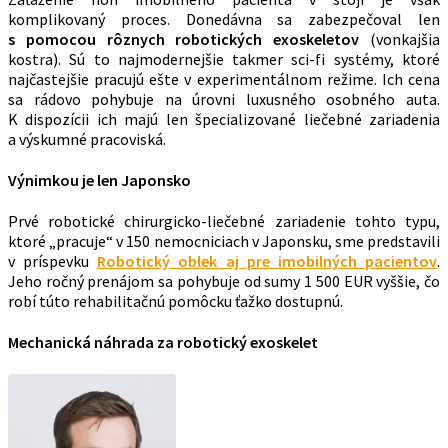
komplikovaný proces. Donedávna sa zabezpečoval len
s pomocou rôznych robotických exoskeletov
(vonkajšia
kostra). Sú to najmodernejšie takmer sci-fi systémy, ktoré
najčastejšie pracujú ešte v experimentálnom režime. Ich cena
sa rádovo pohybuje na úrovni luxusného osobného auta.
K dispozícii ich majú len špecializované liečebné zariadenia
a výskumné pracoviská.
Výnimkou je len Japonsko
Prvé robotické chirurgicko-liečebné zariadenie tohto typu,
ktoré „pracuje“ v 150 nemocniciach v Japonsku, sme predstavili
v príspevku
Robotický oblek aj pre imobilných pacientov
.
Jeho ročný prenájom sa pohybuje od sumy 1 500 EUR vyššie, čo
robí túto rehabilitačnú pomôcku ťažko dostupnú.
Mechanická náhrada za robotický exoskelet