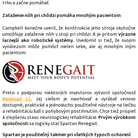
trhu a začne pomáhať.
Zaťaženie nôh pri chôdzi pomáha mnohým pacientom
Campbell konečne uveril, že konštrukcia jeho stroja skutočne
umožňuje zaťaženie nôh v stoji pri chôdzi. A je pritom
výrazne
lacnejší ako robotické systémy.
Uvedomil si tiež, že svojim
vynálezom môže pomôcť nielen sebe, ale aj mnohým iným
pacientom.
Preto s podporou niektorých investorov vytvoril spoločnosť
ReneGait LC
. Jej cieľom je navrhovať a vyrábať cenovo
dostupné, praktické a jednoducho použiteľné nástroje na liečbu
a rehabilitáciu ľudí s pohybovým postihnutím. Chce tiež prispieť
k zlepšeniu stavu neurologickej rehabilitácie.
Prvým výrobkom
spoločnosti
sa logicky stal Spartan Renegait.
Spartan je použiteľný takmer pri všetkých typoch ochorení