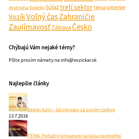
tretí sektor
Súťaž
umenie
téma
dystrofia
Sviatky
Voľný čas
Zahraničie
Vozík
Zaujímavosť
Česko
Zábava
Chýbajú Vám nejaké témy?
Píšte prosím námety na info@vozickar.sk
Najlepšie články
Bekim Aziri – ísť vytrvalo za svojím cieľom
13.7.2016
TÉMA: Peňažný príspevok na kúpu osobného