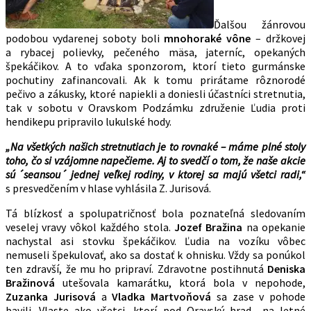
Ďalšou žánrovou
podobou vydarenej soboty boli
mnohoraké vône
– držkovej
a rybacej polievky, pečeného mäsa, jaterníc, opekaných
špekáčikov. A to vďaka sponzorom, ktorí tieto gurmánske
pochutiny zafinancovali. Ak k tomu prirátame rôznorodé
pečivo a zákusky, ktoré napiekli a doniesli účastníci stretnutia,
tak v sobotu v Oravskom Podzámku združenie Ľudia proti
hendikepu pripravilo lukulské hody.
„Na všetkých našich stretnutiach je to rovnaké – máme plné stoly
toho, čo si vzájomne napečieme. Aj to svedčí o tom, že naše akcie
sú ˊseansouˊ jednej veľkej rodiny, v ktorej sa majú všetci radi,“
s presvedčením v hlase vyhlásila Z. Jurisová.
Tá blízkosť a spolupatričnosť bola poznateľná sledovaním
veselej vravy vôkol každého stola.
Jozef Bražina
na opekanie
nachystal asi stovku špekáčikov. Ľudia na vozíku vôbec
nemuseli špekulovať, ako sa dostať k ohnisku. Vždy sa ponúkol
ten zdravší, že mu ho pripraví. Zdravotne postihnutá
Deniska
Bražinová
utešovala kamarátku, ktorá bola v nepohode,
Zuzanka Jurisová
a
Vladka Martvoňová
sa zase v pohode
bavili. Vlaste ako všetci, ktorí pod Oravský hrad na letné