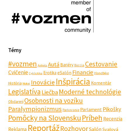
Témy
#vozmen
Cestovanie
Autá
Bariéry
Boccia
Anketa
Financie
Cvičenie
eSalón
Erotika
Handbike
Cyklistika
Inšpirácia
Inovácie
Komentár
História
Hokej
Legislatíva
Moderné technológie
Liečba
Osobnosti na vozíku
Obdarení
Paralympionizmus
Pikošky
Parlament
Parkovanie
Pomôcky na Slovensku
Príbeh
Recenzia
Reportáž
Rozhovor
Salón
Reklama
Svalová