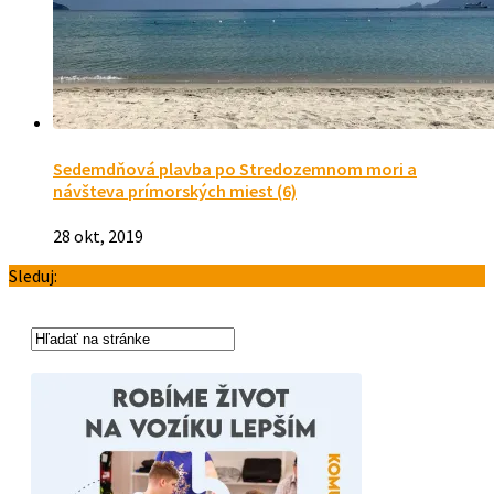
Sedemdňová plavba po Stredozemnom mori a
návšteva prímorských miest (6)
28 okt, 2019
Sleduj: