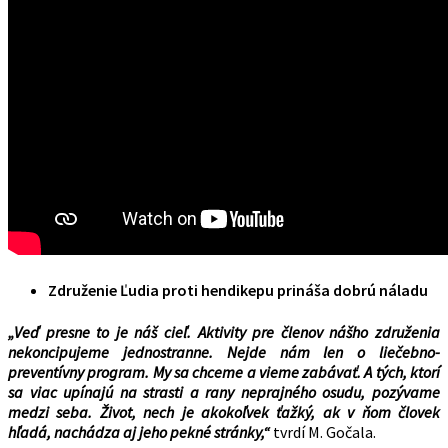
Združenie Ľudia proti hendikepu prináša dobrú náladu
„Veď presne to je náš cieľ. Aktivity pre členov nášho združenia
nekoncipujeme jednostranne. Nejde nám len o liečebno-
preventívny program. My sa chceme a vieme zabávať. A tých, ktorí
sa viac upínajú na strasti a rany neprajného osudu, pozývame
medzi seba. Život, nech je akokoľvek ťažký, ak v ňom človek
hľadá, nachádza aj jeho pekné stránky,“
tvrdí M. Gočala.