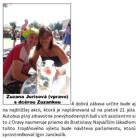
A dobrá zábava určite bude aj
na najbližšej akcii, ktorá je naplánovaná už na piatok 21. júla.
Autobus plný zdravotne znevýhodnených ľudí s ich asistentmi si
to z Oravy nasmeruje priamo do Bratislavy. Najväčším lákadlom
tohto trojdňového výletu bude návšteva parlamentu, ktorú
sprostredkoval Igor Janckulík.