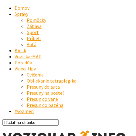
Domov
Správy
Pomôcky
Zábava
Šport
Príbeh
Autá
Kiosk
VozickarMAP
Poradňa
Video-tipy
Cvičenie
Obliekanie tetraplegika
Presuny do auta
Presuny na posteľ
Presun do vane
Presun do bazéna
#vozmen