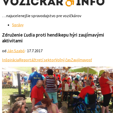
…najucelenejšie spravodajstvo pre vozičkárov
Správy
Združenie Ľudia proti hendikepu hýri zaujímavými
aktivitami
od
Ján Szabó
· 17.7.2017
Inšpirácia
Reportáž
tretí sektor
Voľný čas
Zaujímavosť