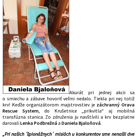
Akurát pri jednej akcii sa
o smiechu a zábave hovoriť veľmi nedalo. Tiekla pri nej totiž
krv! Keďže organizátorom majstrovstiev je
záchranný
Orava
Rescue System
, do Krušetnice „prikvitla“ aj mobilná
transfúzna stanica. Zo združenia ju navštívili a krv bezplatne
darovali
Lenka Podbrežná
a
Daniela Bjaloňová
.
„Pri našich ˊšpionážnychˊ misiách u konkurentov sme nenašli dve