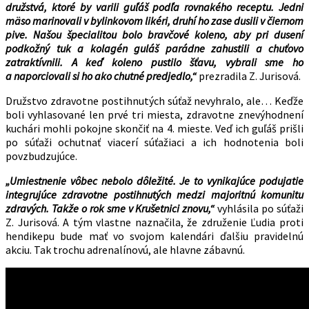
družstvá, ktoré by varili guľáš podľa rovnakého receptu. Jedni
mäso marinovali v bylinkovom likéri, druhí ho zase dusili v čiernom
pive. Našou špecialitou bolo bravčové koleno, aby pri dusení
podkožný tuk a kolagén guláš parádne zahustili a chuťovo
zatraktívnili. A keď koleno pustilo šťavu, vybrali sme ho
a naporciovali si ho ako chutné predjedlo,“
prezradila Z. Jurisová.
Družstvo zdravotne postihnutých súťaž nevyhralo, ale… Keďže
boli vyhlasované len prvé tri miesta, zdravotne znevýhodnení
kuchári mohli pokojne skončiť na 4. mieste. Veď ich guľáš prišli
po súťaži ochutnať viacerí súťažiaci a ich hodnotenia boli
povzbudzujúce.
„Umiestnenie vôbec nebolo dôležité. Je to vynikajúce podujatie
integrujúce zdravotne postihnutých medzi majoritnú komunitu
zdravých. Takže o rok sme v Krušetnici znovu,“
vyhlásila po súťaži
Z. Jurisová. A tým vlastne naznačila, že združenie Ľudia proti
hendikepu bude mať vo svojom kalendári ďalšiu pravidelnú
akciu. Tak trochu adrenalínovú, ale hlavne zábavnú.