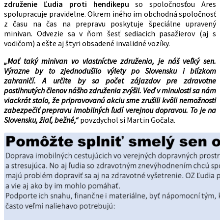
združenie Ľudia proti hendikepu
so spoločnosťou Ares
spolupracuje pravidelne. Okrem iného im obchodná spoločnosť
z času na čas na prepravu poskytuje špeciálne upravený
minivan. Odvezie sa v ňom šesť sediacich pasažierov (aj s
vodičom) a ešte aj štyri obsadené invalidné vozíky.
„Mať taký minivan vo vlastníctve združenia, je náš veľký sen.
Výrazne by to zjednodušilo výlety po Slovensku i blízkom
zahraničí. A určite by sa počet zájazdov pre zdravotne
postihnutých členov nášho združenia zvýšil. Veď v minulosti sa nám
viackrát stalo, že pripravovanú akciu sme zrušili kvôli nemožnosti
zabezpečiť prepravu imobilných ľudí verejnou dopravou. To je na
Slovensku, žiaľ, bežné,“
povzdychol si Martin Gočala.