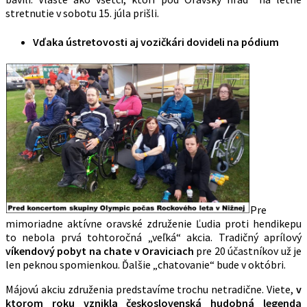
stretnutie v sobotu 15. júla prišli.
Vďaka ústretovosti aj vozičkári dovideli na pódium
Pre
mimoriadne aktívne oravské združenie Ľudia proti hendikepu
to nebola prvá tohtoročná „veľká“ akcia. Tradičný aprílový
víkendový pobyt na chate v Oraviciach
pre 20 účastníkov už je
len peknou spomienkou. Ďalšie „chatovanie“ bude v októbri.
Májovú akciu združenia predstavíme trochu netradične. Viete,
v
ktorom roku vznikla československá hudobná legenda