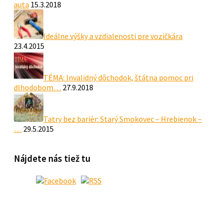
auta
15.3.2018
Ideálne výšky a vzdialenosti pre vozičkára
23.4.2015
TÉMA: Invalidný dôchodok, štátna pomoc pri
dlhodobom…
27.9.2018
Tatry bez bariér: Starý Smokovec – Hrebienok –
…
29.5.2015
Nájdete nás tiež tu