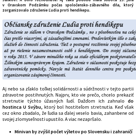
v Oravskom Podzámku počas spoločensko-zábavného dňa, ktorý
zorganizovalo združenie Ľudia proti hendikepu.
Aj nebo sa zľaklo toľkej solidárnosti a súdržnosti v tejto partii
zdravotne postihnutých. Najprv, kto vie prečo, chcelo prekaziť
stretnutie týchto úžasných ľudí. Dažďom ich zahnalo
do
hostinca U Svýbu,
ktorý bol hostiteľom stretnutia. Keď však
cez okno zbadalo, že ľudia sa ďalej veselo bavia, zahanbene od
svojej zlomyseľnosti upustilo. A viac nezapršalo.
Minivan by zvýšil počet výletov po Slovensku i zahraničí