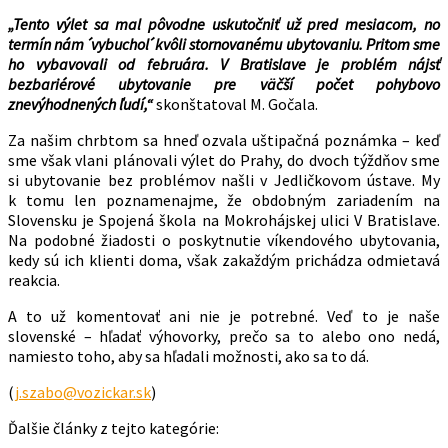
„Tento výlet sa mal pôvodne uskutočniť už pred mesiacom, no
termín nám ˊvybucholˊ kvôli stornovanému ubytovaniu. Pritom sme
ho vybavovali od februára. V Bratislave je problém nájsť
bezbariérové ubytovanie pre väčší počet pohybovo
znevýhodnených ľudí,“
skonštatoval M. Gočala.
Za našim chrbtom sa hneď ozvala uštipačná poznámka – keď
sme však vlani plánovali výlet do Prahy, do dvoch týždňov sme
si ubytovanie bez problémov našli v Jedličkovom ústave. My
k tomu len poznamenajme, že obdobným zariadením na
Slovensku je Spojená škola na Mokrohájskej ulici V Bratislave.
Na podobné žiadosti o poskytnutie víkendového ubytovania,
kedy sú ich klienti doma, však zakaždým prichádza odmietavá
reakcia.
A to už komentovať ani nie je potrebné. Veď to je naše
slovenské – hľadať výhovorky, prečo sa to alebo ono nedá,
namiesto toho, aby sa hľadali možnosti, ako sa to dá.
(
j.szabo@vozickar.sk
)
Ďalšie články z tejto kategórie: