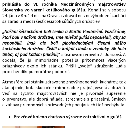
prihlásila do VI. ročníka Medzinárodných majstrovstiev
Slovenska vo varení kotlíkového guľášu.
Konali sa v sobotu
24. júna v Krušetnici na Orave a zdravotne znevýhodnení kuchári
sa zaradili medzi šesť desiatok súťažných družstiev.
„Našimi šéfkuchármi boli Lenka a Martin Podbrežní. Vozičkárov,
ktorí boli v našom družstve, sme miešať guľáš neposielali, aby sa
nepopálili. Inak ale boli plnohodnotnými členmi nášho
kuchárskeho družstva. Čistili a krájali cibuľu a zemiaky. Ak bolo
treba, aj pod kotlom prikúrili,“
s úsmevom vravela Z. Jurisová. A
dodala, že ju mimoriadne potešila prítomnosť viacerých
priaznivcov okolo ich stánku. Prišli „svoje“ združenie Ľudia
proti hendikepu morálne podporiť.
Atmosféra pri stánku zdravotne znevýhodnených kuchárov, tak
ako aj inde, bola skutočne mimoriadne prajná, veselá a družná.
Veď na týchto majstrovstvách nie je prvoradé súperenie
o prvenstvo, ale dobrá nálada, stretnutie s priateľmi. Smiech
a zábava pri mnohých sprievodných podujatiach tiež nechýbala.
Bravčové koleno chuťovo výrazne zatraktívnilo guľáš