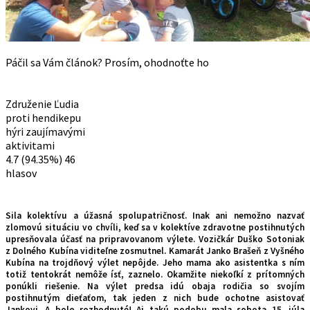
Páčil sa Vám článok? Prosím, ohodnoťte ho
Združenie Ľudia
proti hendikepu
hýri zaujímavými
aktivitami
4.7
(94.35%)
46
hlasov
Sila kolektívu a úžasná spolupatričnosť. Inak ani nemožno nazvať
zlomovú situáciu vo chvíli, keď sa v kolektíve zdravotne postihnutých
upresňovala účasť na pripravovanom výlete. Vozičkár Duško Sotoniak
z Dolného Kubína viditeľne zosmutnel. Kamarát Janko Brašeň z Vyšného
Kubína na trojdňový výlet nepôjde. Jeho mama ako asistentka s ním
totiž tentokrát nemôže ísť, zaznelo. Okamžite niekoľkí z prítomných
ponúkli riešenie. Na výlet predsa idú obaja rodičia so svojím
postihnutým dieťaťom, tak jeden z nich bude ochotne asistovať
Jankovi. A bolo rozhodnuté! Aj takú podobu mala sobota 15. júla