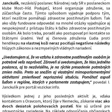
Janckulík
, nezávislý poslanec Národnej rady SR v poslaneckom
klube Most–Híd. Podujatí, ktoré organizuje združenie, sa
zúčastňuje často. Týmto spôsobom vyjadruje podporu tým,
ktorí nezištne pomáhajú zdravotne postihnutým ľuďom. Tak
ako vždy fundovane odpovedal na mnohé otázky vyjadrujúce aj
nespokojnosť z prístupu štátu k ťažko zdravotne postihnutým
osobám. Ak bolo treba, poradil ako postupovať pri kontakte so
štátnymi úradmi. Veď aj členovia združenia Ľudia proti
hendikepu
na vlastnej koži neraz pociťujú negatívne následky
hlúpych zákonov a nezmyselných vládnych nariadení.
„Uvedomujem si, že vo vzťahu k zdravotne postihnutým osobám je
potrebné veľa naprávať. Zároveň si uvedomujem, že hlas jedného
poslanca, aj to nezávislého, je na rýchle presadenie potrebných
zmien málo. Preto sa snažím aj vlastnými mimoparlamentnými
aktivitami zmierňovať nepriaznivú situáciu. Pomáhať aspoň
ľuďom v regióne, ktorých v parlamente zastupujem,“
povedal I.
Janckulík pre portál vozickar.info.
Výsledkom jednej z jeho posledných aktivít je, vďaka
kontaktom s Oravcom, ktorý žije v Nemecku, získanie
viac ako
dvoch desiatok polohovacích postelí
. Nie sú určené pre
zdravotnícke zariadenie. Na základe odporúčania občianskych