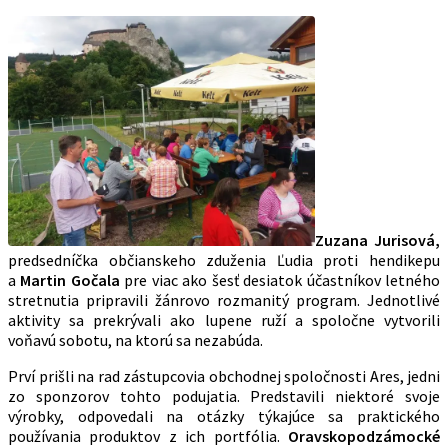
Zuzana Jurisová,
predsedníčka občianskeho zduženia Ľudia proti hendikepu
a
Martin Gočala
pre viac ako šesť desiatok účastníkov letného
stretnutia pripravili žánrovo rozmanitý program. Jednotlivé
aktivity sa prekrývali ako lupene ruží a spoločne vytvorili
voňavú sobotu, na ktorú sa nezabúda.
Prví prišli na rad zástupcovia obchodnej spoločnosti Ares, jedni
zo sponzorov tohto podujatia. Predstavili niektoré svoje
výrobky, odpovedali na otázky týkajúce sa praktického
používania produktov z ich portfólia.
Oravskopodzámocké