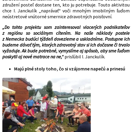
združení posteľ dostane ten, kto ju potrebuje. Touto aktivitou
chce I. Janckulík „naprávať“ voči mnohým imobilným ľuďom
neústretové vnútorné smernice zdravotných poisťovní.
„Do tohto projektu som zainteresoval viacerých podnikateľov
z regiónu so sociálnym cítením. Na naše náklady postele
z Nemecka budúci týždeň dovezieme a uskladníme. Postupne ich
budeme dávať tým, ktorých zdravotný stav si ich dočasne či trvalo
vyžaduje. Ak bude potrebné, vymyslíme aj spôsob, aby sme ľuďom
poskytli aj nové matrace na ne,“
prisľúbil I. Janckulík.
Majú plné stoly toho, čo si vzájomne napečú a prinesú