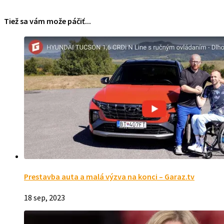
Tiež sa vám može páčiť...
Prestavba auta a malá výzva na konci – Garaz.tv
18 sep, 2023