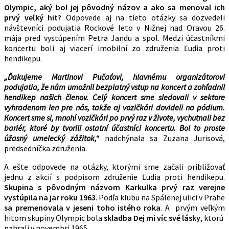
Olympic, aký bol jej pôvodný názov a ako sa menoval ich
prvý veľký hit?
Odpovede aj na tieto otázky sa dozvedeli
návštevníci podujatia Rockové leto v Nižnej nad Oravou 26.
mája pred vystúpením Petra Jandu a spol. Medzi účastníkmi
koncertu boli aj viacerí imobilní zo združenia Ľudia proti
hendikepu.
„Ďakujeme Martinovi Pučaťovi, hlavnému organizátorovi
podujatia, že nám umožnil bezplatný vstup na koncert a zohľadnil
hendikep našich členov. Celý koncert sme sledovali v sektore
vyhradenom len pre nás, takže aj vozičkári dovideli na pódium.
Koncert sme si, mnohí vozičkári po prvý raz v živote, vychutnali bez
bariér, ktoré by tvorili ostatní účastníci koncertu. Bol to proste
úžasný umelecký zážitok,“
nadchýnala sa Zuzana Jurisová,
predsedníčka združenia.
A ešte odpovede na otázky, ktorými sme začali približovať
jednu z akcií s podpisom združenie Ľudia proti hendikepu.
Skupina s pôvodným názvom Karkulka prvý raz verejne
vystúpila na jar roku 1963
. Podľa klubu na Spálenej ulici v Prahe
sa premenovala v jeseni toho istého roka
. A prvým veľkým
hitom skupiny Olympic bola
skladba Dej mi víc své lásky
, ktorú
nahrali v novembri 1965.