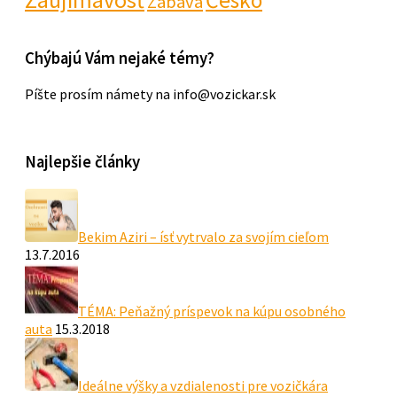
Zábava
Chýbajú Vám nejaké témy?
Píšte prosím námety na info@vozickar.sk
Najlepšie články
Bekim Aziri – ísť vytrvalo za svojím cieľom
13.7.2016
TÉMA: Peňažný príspevok na kúpu osobného
auta
15.3.2018
Ideálne výšky a vzdialenosti pre vozičkára