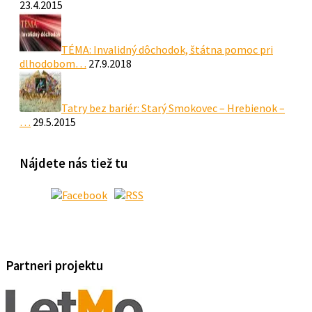
23.4.2015
TÉMA: Invalidný dôchodok, štátna pomoc pri
dlhodobom…
27.9.2018
Tatry bez bariér: Starý Smokovec – Hrebienok –
…
29.5.2015
Nájdete nás tiež tu
Partneri projektu