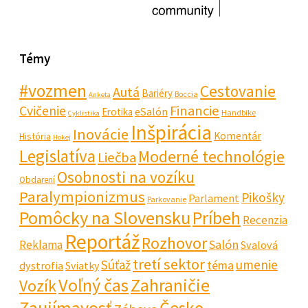
Témy
#vozmen
Cestovanie
Autá
Bariéry
Boccia
Anketa
Financie
Cvičenie
eSalón
Erotika
Handbike
Cyklistika
Inšpirácia
Inovácie
Komentár
História
Hokej
Legislatíva
Moderné technológie
Liečba
Osobnosti na vozíku
Obdarení
Paralympionizmus
Pikošky
Parlament
Parkovanie
Pomôcky na Slovensku
Príbeh
Recenzia
Reportáž
Rozhovor
Salón
Reklama
Svalová
tretí sektor
Súťaž
umenie
téma
dystrofia
Sviatky
Voľný čas
Zahraničie
Vozík
Zaujímavosť
Česko