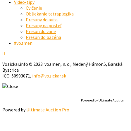
Video-tipy
Cvičenie
Obliekanie tetraplegika
Presuny do auta
Presuny na posteľ
Presun do vane
Presun do bazéna
#vozmen
Vozickar.info © 2023. vozmen, n. o., Medený Hámor 5, Banská
Bystrica
IČO: 50993071,
info@vozickar.sk
Powered by Ultimate Auction
Powered by
Ultimate Auction Pro