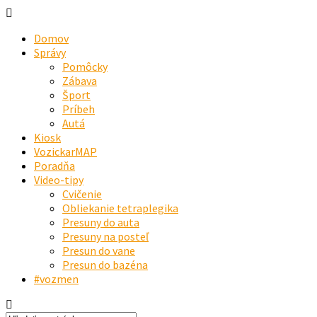
Domov
Správy
Pomôcky
Zábava
Šport
Príbeh
Autá
Kiosk
VozickarMAP
Poradňa
Video-tipy
Cvičenie
Obliekanie tetraplegika
Presuny do auta
Presuny na posteľ
Presun do vane
Presun do bazéna
#vozmen