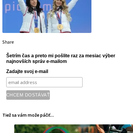
Share
Šetrím čas a preto mi pošlite raz za mesiac výber
najnovších správ e-mailom
Zadajte svoj e-mail
Tiež sa vám može páčiť...