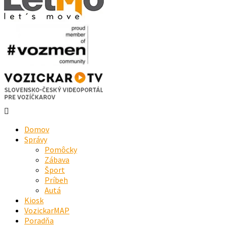
Domov
Správy
Pomôcky
Zábava
Šport
Príbeh
Autá
Kiosk
VozickarMAP
Poradňa