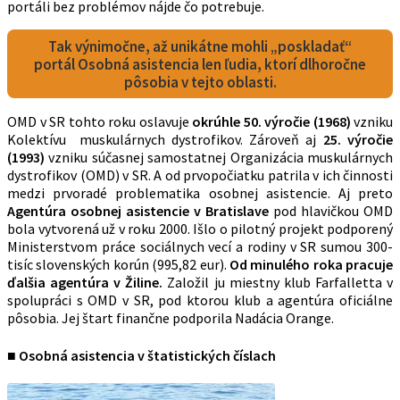
portáli bez problémov nájde čo potrebuje.
Tak výnimočne, až unikátne mohli „poskladať“
portál Osobná asistencia len ľudia, ktorí dlhoročne
pôsobia v tejto oblasti.
OMD v SR tohto roku oslavuje
okrúhle 50. výročie (1968)
vzniku
Kolektívu muskulárnych dystrofikov. Zároveň aj
25. výročie
(1993)
vzniku súčasnej samostatnej Organizácia muskulárnych
dystrofikov (OMD) v SR. A od prvopočiatku patrila v ich činnosti
medzi prvoradé problematika osobnej asistencie. Aj preto
Agentúra osobnej asistencie v Bratislave
pod hlavičkou OMD
bola vytvorená už v roku 2000. Išlo o pilotný projekt podporený
Ministerstvom práce sociálnych vecí a rodiny v SR sumou 300-
tisíc slovenských korún (995,82 eur).
Od minulého roka pracuje
ďalšia agentúra v Žiline.
Založil ju miestny klub Farfalletta v
spolupráci s OMD v SR, pod ktorou klub a agentúra oficiálne
pôsobia. Jej štart finančne podporila Nadácia Orange.
■ Osobná asistencia v štatistických číslach