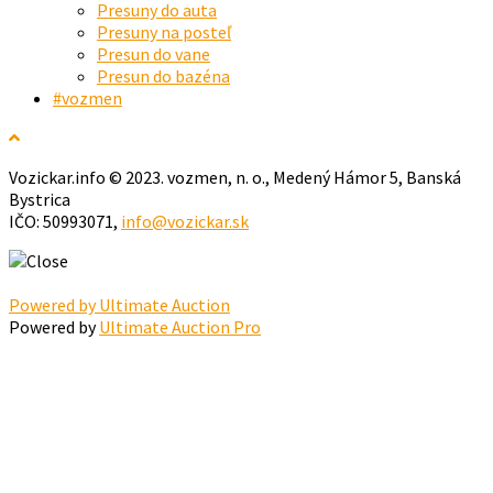
Presuny do auta
Presuny na posteľ
Presun do vane
Presun do bazéna
#vozmen
Vozickar.info © 2023. vozmen, n. o., Medený Hámor 5, Banská
Bystrica
IČO: 50993071,
info@vozickar.sk
Powered by Ultimate Auction
Powered by
Ultimate Auction Pro