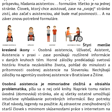
príspevku, hľadania asistentov… formuláre. Všetko je na jednej
stránke. Človek, ktorý chce asistovať, zase na „svojej“ stránke
zistí, ako začať s asistenciou, aké bude mať povinnosti… A na
záver znovu potrebné formuláre.
Štyri menšie
kreslené ikony
– Osobná asistencia, Užívateľ, Asistent,
Asistencia v praxi – zase ponúkajú rozšírené informácie
v daných kruhoch tém. Horné záložky predkladajú svetovú
históriu Hnutia nezávislého života, pohľad do minulosti a
prítomnosti osobnej asistencie na Slovensku. Nechýbajú
záložky na agentúry osobnej asistencie v Bratislave a Žiline.
Osobná asistencia je mimoriadne zložitá a obsiahla
problematika
, píšu sa o nej celé knihy. Napriek tomu nielen
úvodná (domovská) stránka, ale aj všetky ostatné umožňujú
intuitívne vyhľadávanie potrebných informácií. Bez potreby
čítať návody, legendy na použitie. Aj zdravotne znevýhodnený či
starší človek s minimom skúsenosťami práce s internetom na