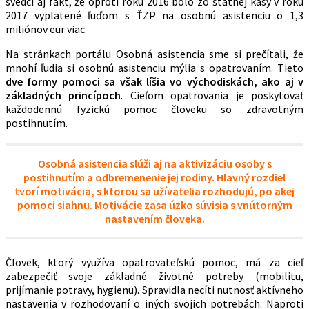
svedčí aj fakt, že oproti roku 2016 bolo zo štátnej kasy v roku
2017 vyplatené ľuďom s ŤZP na osobnú asistenciu o 1,3
miliónov eur viac.
Na stránkach portálu Osobná asistencia sme si prečítali, že
mnohí ľudia si osobnú asistenciu mýlia s opatrovaním. Tieto
dve formy pomoci sa však líšia vo východiskách, ako aj v
základných princípoch
. Cieľom opatrovania je poskytovať
každodennú fyzickú pomoc človeku so zdravotným
postihnutím.
Osobná asistencia slúži aj na aktivizáciu osoby s
postihnutím a odbremenenie jej rodiny. Hlavný rozdiel
tvorí motivácia, s ktorou sa užívatelia rozhodujú, po akej
pomoci siahnu. Motivácie zasa úzko súvisia s vnútorným
nastavením človeka.
Človek, ktorý využíva opatrovateľskú pomoc, má za cieľ
zabezpečiť svoje základné životné potreby (mobilitu,
prijímanie potravy, hygienu). Spravidla necíti nutnosť aktívneho
nastavenia v rozhodovaní o iných svojich potrebách. Naproti