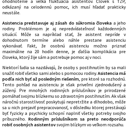
ohodnotenie a veľká fluktuácia asistentov. Človek s ŤZP,
odkázaný na celodennú pomoc, ich musí hľadať prakticky
neustále.
Asistencia predstavuje aj zásah do súkromia človeka
a jeho
rodiny. Problémom je aj nepredvídateľnosť každodenných
situácií. Môže sa napríklad stať, že asistent nepríde v
dohodnutom termíne alebo náhle prestane asistenciu
vykonávať. Fakt, že osobnú asistenciu možno priznať
maximálne na 20 hodín denne, je ďalšia komplikácia pre
človeka, ktorý žije sám a potrebuje pomoc aj v noci.
Niektorí ľudia sa nazdávajú, že osoby s postihnutím by sa mali
snažiť robiť všetko sami alebo s pomocou rodiny.
Asistencia má
podľa nich byť až posledným riešením
, pre ktoré sa rozhodnú.
Tento pohľad na asistenciu je však priveľmi zjednodušený a
zúžený. Pre mnohých rodinných príslušníkov je prirodzené
pomáhať svojmu blízkemu so zdravotným postihnutím. Ak však
náročnú starostlivosť poskytujú nepretržite a dlhodobo, môže
sa u nich prejaviť prepracovanosť, v dôsledku ktorej prestávajú
byť fyzicky a psychicky schopní naplniť všetky potreby svojho
príbuzného.
Rodinným príslušníkom sa preto neodporúča
robiť osobných asistentov
svojim blízkym vo veľkom rozsahu.