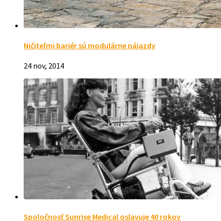
Ničiteľmi bariér sú modulárne nájazdy
24 nov, 2014
Spoločnosť Sunrise Medical oslavuje 40 rokov