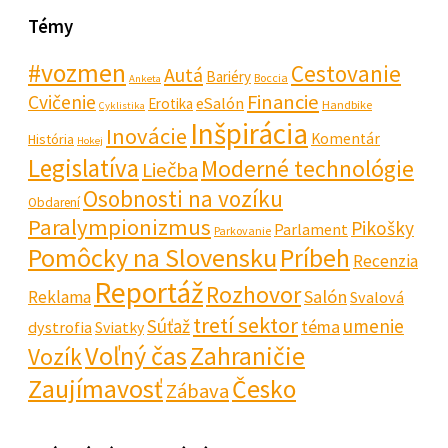
Témy
#vozmen
Cestovanie
Autá
Bariéry
Boccia
Anketa
Financie
Cvičenie
eSalón
Erotika
Handbike
Cyklistika
Inšpirácia
Inovácie
Komentár
História
Hokej
Legislatíva
Moderné technológie
Liečba
Osobnosti na vozíku
Obdarení
Paralympionizmus
Pikošky
Parlament
Parkovanie
Pomôcky na Slovensku
Príbeh
Recenzia
Reportáž
Rozhovor
Salón
Reklama
Svalová
tretí sektor
Súťaž
umenie
téma
dystrofia
Sviatky
Voľný čas
Zahraničie
Vozík
Zaujímavosť
Česko
Zábava