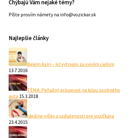
Chýbajú Vám nejaké témy?
Píšte prosím námety na info@vozickar.sk
Najlepšie články
Bekim Aziri – ísť vytrvalo za svojím cieľom
13.7.2016
TÉMA: Peňažný príspevok na kúpu osobného
auta
15.3.2018
Ideálne výšky a vzdialenosti pre vozičkára
23.4.2015