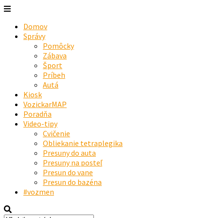
Domov
Správy
Pomôcky
Zábava
Šport
Príbeh
Autá
Kiosk
VozickarMAP
Poradňa
Video-tipy
Cvičenie
Obliekanie tetraplegika
Presuny do auta
Presuny na posteľ
Presun do vane
Presun do bazéna
#vozmen