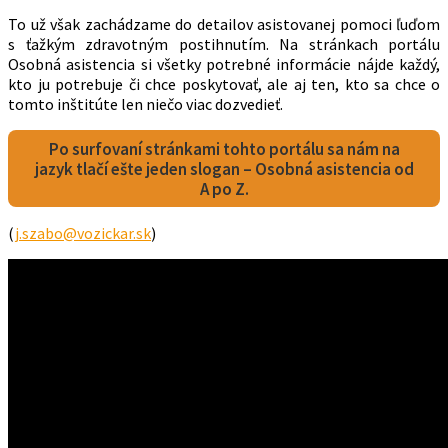
To už však zachádzame do detailov asistovanej pomoci ľuďom
s ťažkým zdravotným postihnutím. Na stránkach portálu
Osobná asistencia si všetky potrebné informácie nájde každý,
kto ju potrebuje či chce poskytovať, ale aj ten, kto sa chce o
tomto inštitúte len niečo viac dozvedieť.
Po surfovaní stránkami tohto portálu sa nám na
jazyk tlačí ešte jeden slogan – Osobná asistencia od
A po Z.
(
j.szabo@vozickar.sk
)