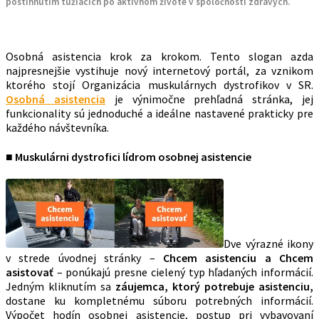
postihnutím túžiacich po aktívnom živote v spoločnosti zdravých.
Osobná asistencia krok za krokom. Tento slogan azda
najpresnejšie vystihuje nový internetový portál, za vznikom
ktorého stojí Organizácia muskulárnych dystrofikov v SR.
Osobná asistencia
je výnimočne prehľadná stránka, jej
funkcionality sú jednoduché a ideálne nastavené prakticky pre
každého návštevníka.
■ Muskulárni dystrofici lídrom osobnej asistencie
Dve výrazné ikony
v strede úvodnej stránky –
Chcem asistenciu a Chcem
asistovať
– ponúkajú presne cielený typ hľadaných informácií.
Jedným kliknutím sa
záujemca, ktorý potrebuje asistenciu,
dostane ku kompletnému súboru potrebných informácií.
Výpočet hodín osobnej asistencie, postup pri vybavovaní