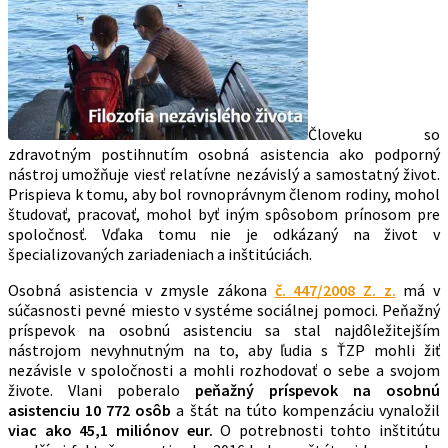
Človeku so
zdravotným postihnutím osobná asistencia ako podporný
nástroj umožňuje viesť relatívne nezávislý a samostatný život.
Prispieva k tomu, aby bol rovnoprávnym členom rodiny, mohol
študovať, pracovať, mohol byť iným spôsobom prínosom pre
spoločnosť. Vďaka tomu nie je odkázaný na život v
špecializovaných zariadeniach a inštitúciách.
Osobná asistencia v zmysle zákona
č. 447/2008 Z. z.
má v
súčasnosti pevné miesto v systéme sociálnej pomoci. Peňažný
príspevok na osobnú asistenciu sa stal najdôležitejším
nástrojom nevyhnutným na to, aby ľudia s ŤZP mohli žiť
nezávisle v spoločnosti a mohli rozhodovať o sebe a svojom
živote. Vlani poberalo
peňažný príspevok na osobnú
asistenciu 10 772 osôb
a štát na túto kompenzáciu vynaložil
viac ako 45,1 miliónov eur.
O potrebnosti tohto inštitútu