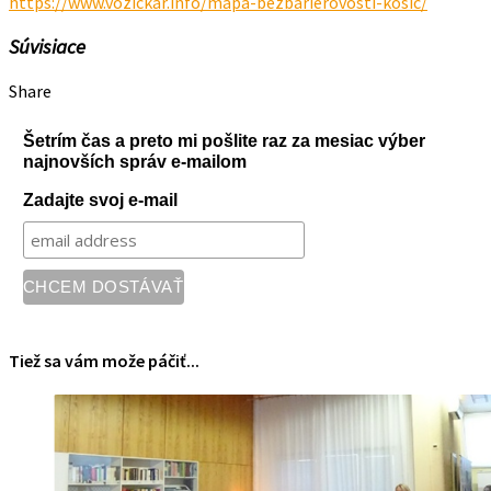
https://www.vozickar.info/mapa-bezbarierovosti-kosic/
Súvisiace
Share
Šetrím čas a preto mi pošlite raz za mesiac výber
najnovších správ e-mailom
Zadajte svoj e-mail
Tiež sa vám može páčiť...