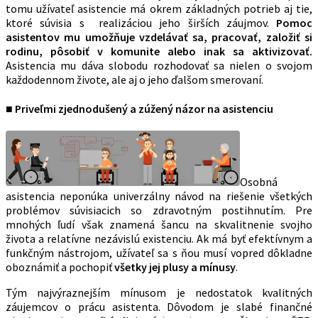
tomu užívateľ asistencie má okrem základných potrieb aj tie,
ktoré súvisia s realizáciou jeho širších záujmov.
Pomoc
asistentov mu umožňuje vzdelávať sa, pracovať, založiť si
rodinu, pôsobiť v komunite alebo inak sa aktivizovať.
Asistencia mu dáva slobodu rozhodovať sa nielen o svojom
každodennom živote, ale aj o jeho ďalšom smerovaní.
■ Priveľmi zjednodušený a zúžený názor na asistenciu
Osobná
asistencia neponúka univerzálny návod na riešenie všetkých
problémov súvisiacich so zdravotným postihnutím. Pre
mnohých ľudí však znamená šancu na skvalitnenie svojho
života a relatívne nezávislú existenciu. Ak má byť efektívnym a
funkčným nástrojom, užívateľ sa s ňou musí vopred dôkladne
oboznámiť a pochopiť
všetky jej plusy a mínusy
.
Tým najvýraznejším mínusom je nedostatok kvalitných
záujemcov o prácu asistenta. Dôvodom je slabé finančné