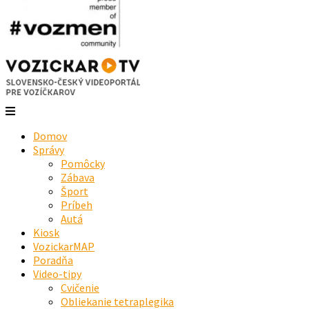
Domov
Správy
Pomôcky
Zábava
Šport
Príbeh
Autá
Kiosk
VozickarMAP
Poradňa
Video-tipy
Cvičenie
Obliekanie tetraplegika