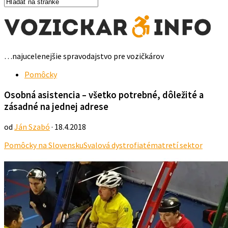
…najucelenejšie spravodajstvo pre vozičkárov
Pomôcky
Osobná asistencia – všetko potrebné, dôležité a
zásadné na jednej adrese
od
Ján Szabó
· 18.4.2018
Pomôcky na Slovensku
Svalová dystrofia
téma
tretí sektor