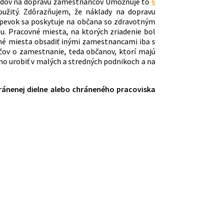
ákladov na dopravu zamestnancov Umožňuje to
§
užitý. Zdôrazňujem, že náklady na dopravu
spevok sa poskytuje na občana so zdravotným
. Pracovné miesta, na ktorých zriadenie bol
né miesta obsadiť inými zamestnancami iba s
čov o zamestnanie, teda občanov, ktorí majú
no urobiť v malých a stredných podnikoch a na
ánenej dielne alebo chráneného pracoviska