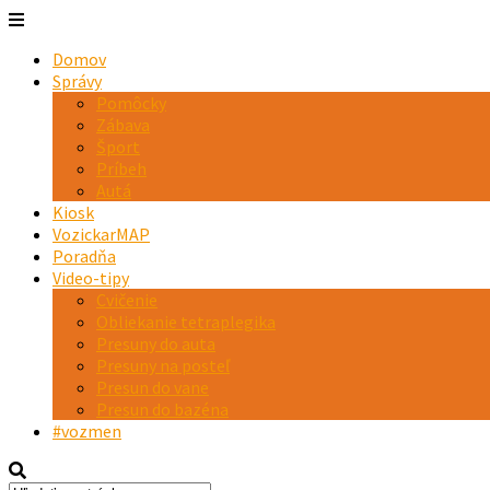
Domov
Správy
Pomôcky
Zábava
Šport
Príbeh
Autá
Kiosk
VozickarMAP
Poradňa
Video-tipy
Cvičenie
Obliekanie tetraplegika
Presuny do auta
Presuny na posteľ
Presun do vane
Presun do bazéna
#vozmen