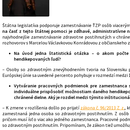
Štátna legislatíva podporuje zamestnávanie ŤZP osôb viacerými
na časť z tejto štátnej pomoci je zdĺhavé, administratívne 
najvhodnejšie zamestnávanie zdravotne postihnutých v chránen
rozhovorov s Marcelou Václavkovou Konrádovou z občianskeho 
Na úvod jedna štatistická otázka – o akom počte
hendikepovaných ľudí?
– Osoby so zdravotným znevýhodnením tvoria na Slovensku poč
Európskej únie sa uvedené percento pohybuje v rozmedzí medzi 10
Vytváranie pracovných podmienok pre zamestnanca 
individuálne prispôsobiť možnostiam daného hendikepo
chránené dielne. Aký je rozdiel medzi týmito inštitucio
– K zmene v rozlíšenia došlo po prijatí
zákona č. 96/2013 Z. z.
, 
zamestnaná jedna osoba so zdravotným postihnutím. Z osôb 
pričom musí ísť o viac ako jedného zamestnanca. Pracovné pod
so zdravotným postihnutím. Pripomínam, že zákon tiež umožňuje