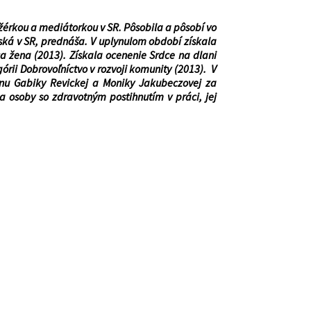
ažérkou a mediátorkou
v SR.
Pôsobila a pôsobí vo
ská v SR, prednáša.
V uplynulom období
získala
a žena (2013). Získala ocenenie Srdce na dlani
rii Dobrovoľníctvo v rozvoji komunity (2013). V
cenu Gabiky Revickej a Moniky Jakubeczovej za
a osoby so zdravotným postihnutím v práci, jej