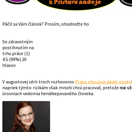
Páčil sa Vám článok? Prosím, ohodnoťte ho
So zdravotným
postihnutím na
trhu práce (1)
4.5
(90%)
20
hlasov
V augustovej sérii troch rozhovorov
Práca ohrozuje dávky posk
napriek týmto rizikám však mnohí chcú pracovať, pretože
nie vž
úrovniach vedomia hendikepovaného človeka.