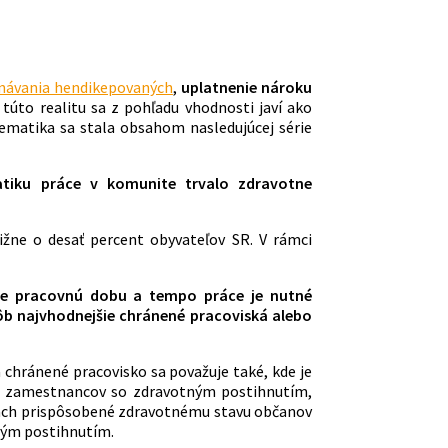
ávania hendikepovaných
,
uplatnenie nároku
 túto realitu sa z pohľadu vhodnosti javí ako
ematika sa stala obsahom nasledujúcej série
tiku práce v komunite trvalo zdravotne
žne o desať percent obyvateľov SR. V rámci
me pracovnú dobu a tempo práce je nutné
ôb najvhodnejšie chránené pracoviská alebo
a chránené pracovisko sa považuje také, kde je
t zamestnancov so zdravotným postihnutím,
kách prispôsobené zdravotnému stavu občanov
ným postihnutím.