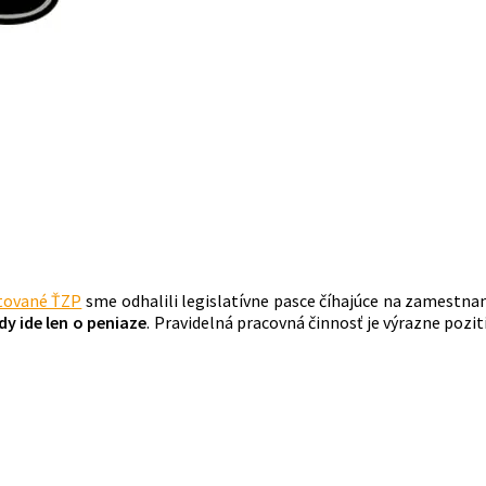
ytované ŤZP
sme odhalili legislatívne pasce číhajúce na zamestna
dy ide len o peniaze
. Pravidelná pracovná činnosť je výrazne poz