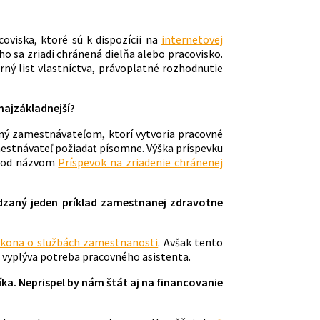
oviska, ktoré sú k dispozícii na
internetovej
ho sa zriadi chránená dielňa alebo pracovisko.
rný list vlastníctva, právoplatné rozhodnutie
najzákladnejší?
ný zamestnávateľom, ktorí vytvoria pracovné
estnávateľ požiadať písomne. Výška príspevku
e pod názvom
Príspevok na zriadenie chránenej
dzaný jeden príklad zamestnanej zdravotne
ákona o službách zamestnanosti
. Avšak tento
 vyplýva potreba pracovného asistenta.
ka. Neprispel by nám štát aj na financovanie