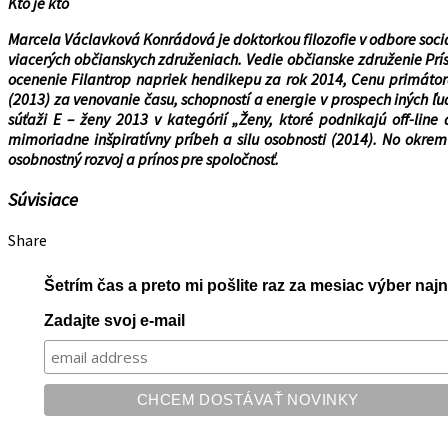
Kto je kto
Marcela Václavková Konrádová je doktorkou filozofie v odbore soci
viacerých občianskych združeniach. Vedie občianske združenie Prí
ocenenie Filantrop napriek hendikepu za rok 2014, Cenu primátora
(2013) za venovanie času, schopností a energie v prospech iných ľu
súťaži E – ženy 2013 v kategórií „Ženy, ktoré podnikajú off-li
mimoriadne inšpiratívny príbeh a silu osobnosti (2014). No okrem
osobnostný rozvoj a prínos pre spoločnosť.
Súvisiace
Share
Šetrím čas a preto mi pošlite raz za mesiac výber na
Zadajte svoj e-mail