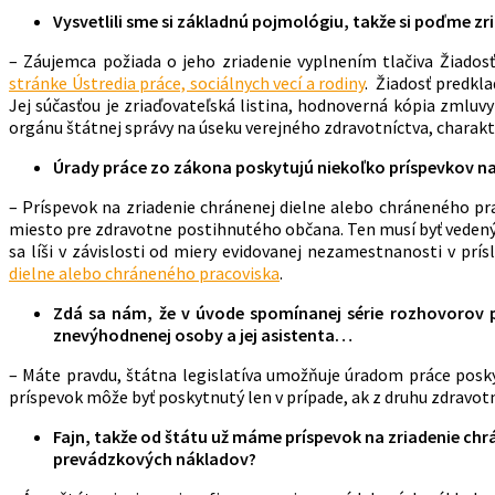
Vysvetlili sme si základnú pojmológiu, takže si poďme zr
– Záujemca požiada o jeho zriadenie vyplnením tlačiva Žiadosť
stránke Ústredia práce, sociálnych vecí a rodiny
. Žiadosť predkla
Jej súčasťou je zriaďovateľská listina, hodnoverná kópia zmluv
orgánu štátnej správy na úseku verejného zdravotníctva, charakte
Úrady práce zo zákona poskytujú niekoľko príspevkov na
– Príspevok na zriadenie chránenej dielne alebo chráneného pr
miesto pre zdravotne postihnutého občana. Ten musí byť vedený
sa líši v závislosti od miery evidovanej nezamestnanosti v p
dielne alebo chráneného pracoviska
.
Zdá sa nám, že v úvode spomínanej série rozhovorov 
znevýhodnenej osoby a jej asistenta…
– Máte pravdu, štátna legislatíva umožňuje úradom práce posk
príspevok môže byť poskytnutý len v prípade, ak z druhu zdravo
Fajn, takže od štátu už máme príspevok na zriadenie chr
prevádzkových nákladov?