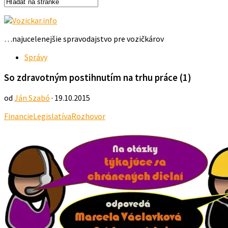
…najucelenejšie spravodajstvo pre vozičkárov
Správy
So zdravotným postihnutím na trhu práce (1)
od
Ján Szabó
· 19.10.2015
Financie
Legislatíva
Rozhovor