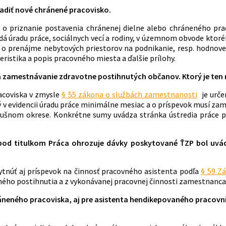
iadiť nové chránené pracovisko.
 o priznanie postavenia chránenej dielne alebo chráneného prac
dá úradu práce, sociálnych vecí a rodiny, v územnom obvode ktoré
y o prenájme nebytových priestorov na podnikanie, resp. hodnove
ristika a popis pracovného miesta a ďalšie prílohy.
 zamestnávanie zdravotne postihnutých občanov. Ktorý je ten 
acoviska v zmysle
§ 55 zákona o službách zamestnanosti
je urče
 v evidencii úradu práce minimálne mesiac a o príspevok musí zam
ríslušnom okrese. Konkrétne sumy uvádza stránka ústredia prác
pod titulkom Práca ohrozuje dávky poskytované ŤZP bol uvá
ytnúť aj príspevok na činnosť pracovného asistenta podľa
§ 59 Z
tného postihnutia a z vykonávanej pracovnej činnosti zamestnanca
áneného pracoviska, aj pre asistenta hendikepovaného pracovní