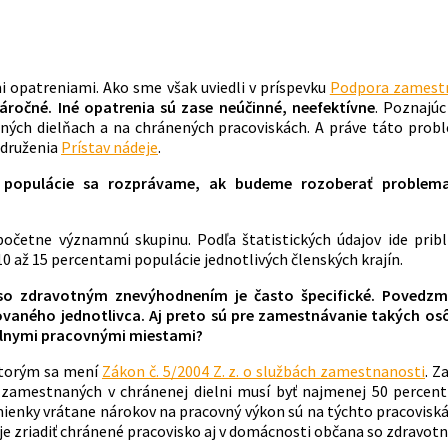
 opatreniami. Ako sme však uviedli v príspevku
Podpora zamestn
náročné. Iné opatrenia sú zase neúčinné, neefektívne
. Poznajúc
ých dielňach a na chránených pracoviskách. A práve táto probl
združenia
Prístav nádeje
.
 populácie sa rozprávame, ak budeme rozoberať problema
etne významnú skupinu. Podľa štatistických údajov ide pribli
 až 15 percentami populácie jednotlivých členských krajín.
so zdravotným znevýhodnením je často špecifické. Povedz
vaného jednotlivca. Aj preto sú pre zamestnávanie takých os
nálnymi pracovnými miestami?
ktorým sa mení
Zákon č. 5/2004 Z. z. o službách zamestnanosti
. Z
zamestnaných v chránenej dielni musí byť najmenej 50 percen
mienky vrátane nárokov na pracovný výkon sú na týchto pracovis
 zriadiť chránené pracovisko aj v domácnosti občana so zdravot