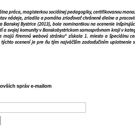
álna práca, magisterkou soc
iálnej pedagogiky, certifikovanou man
stav nádeje, zriadila a pomáha zriaďovať chránené dielne a pracovi
 Banskej Bystrice (2013), bola nominantkou na ocenenie Inšpirujúc
dí a svojej komunity v Banskobystrickom samosprávnom kraji v kategó
ne a majú firemnú webovú stránku“ získala 1. miesto a špeciálnu 
 týchto ocenení je pre ňu tým najväčším zadosťučiním uplatnenie s
jnovších správ e-mailom