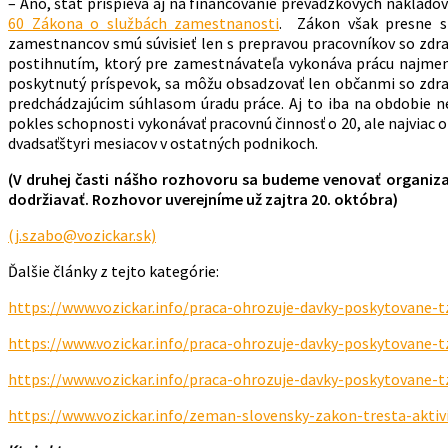
– Áno, štát prispieva aj na financovanie prevádzkových nákla
60 Zákona o službách zamestnanosti
. Zákon však presne st
zamestnancov smú súvisieť len s prepravou pracovníkov so zd
postihnutím, ktorý pre zamestnávateľa vykonáva prácu najmen
poskytnutý príspevok, sa môžu obsadzovať len občanmi so zdra
predchádzajúcim súhlasom úradu práce. Aj to iba na obdobie 
pokles schopnosti vykonávať pracovnú činnosť o 20, ale najviac
dvadsaťštyri mesiacov v ostatných podnikoch.
(V druhej časti nášho rozhovoru sa budeme venovať
organiza
dodržiavať.
Rozhovor uverejníme už zajtra 20. októbra)
(j.szabo@vozickar.sk)
Ďalšie články z tejto kategórie:
https://www.vozickar.info/praca-ohrozuje-davky-poskytovane-t
https://www.vozickar.info/praca-ohrozuje-davky-poskytovane-t
https://www.vozickar.info/praca-ohrozuje-davky-poskytovane-t
https://www.vozickar.info/zeman-slovensky-zakon-tresta-aktiv