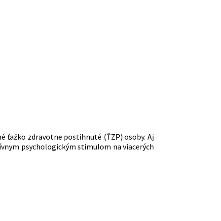
né ťažko zdravotne postihnuté (ŤZP) osoby. Aj
itívnym psychologickým stimulom na viacerých