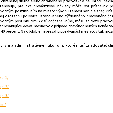
dov chránenej dielne alebo chráneného pracoviska a na úhradu n
anovuje, pre aké prevádzkové náklady môže byť príspevok po
ravotným postihnutím na miesto výkonu zamestnania a späť. Prí
ej v rozsahu polovice ustanoveného týždenného pracovného času
votným postihnutím. Ak sú dočasne voľné, môžu sa tieto pracov
nepresahujúce deväť mesiacov v prípade znevýhodnených uchádza
 o 40 percent. Na obdobie nepresahujúce dvanásť mesiacov tak mož
čným a administratívnym úkonom, ktoré musí zriaďovateľ chr
zp-1/
zp-2/
zp-3/
itu/