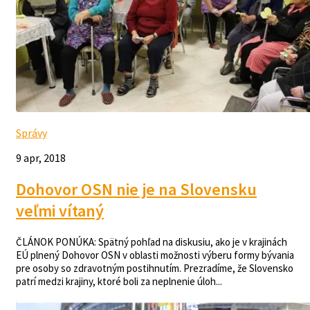
Správy
9 apr, 2018
Dohovor OSN nie je na Slovensku
veľmi vítaný
ČLÁNOK PONÚKA: Spätný pohľad na diskusiu, ako je v krajinách
EÚ plnený Dohovor OSN v oblasti možnosti výberu formy bývania
pre osoby so zdravotným postihnutím. Prezradíme, že Slovensko
patrí medzi krajiny, ktoré boli za neplnenie úloh...