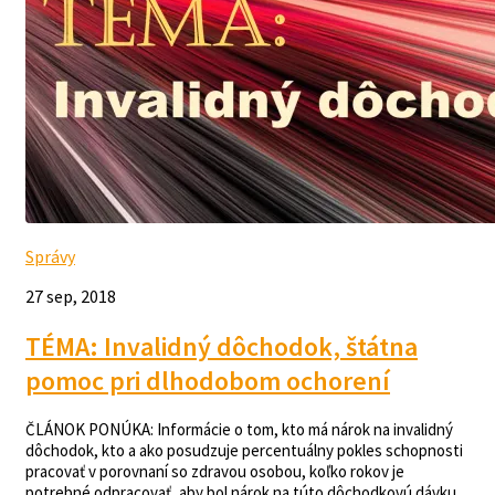
Správy
27 sep, 2018
TÉMA: Invalidný dôchodok, štátna
pomoc pri dlhodobom ochorení
ČLÁNOK PONÚKA: Informácie o tom, kto má nárok na invalidný
dôchodok, kto a ako posudzuje percentuálny pokles schopnosti
pracovať v porovnaní so zdravou osobou, koľko rokov je
potrebné odpracovať, aby bol nárok na túto dôchodkovú dávku