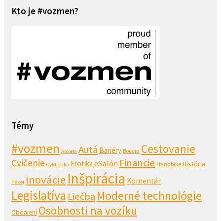
Kto je #vozmen?
Témy
#vozmen
Cestovanie
Autá
Bariéry
Boccia
Anketa
Financie
Cvičenie
eSalón
Erotika
História
Handbike
Cyklistika
Inšpirácia
Inovácie
Komentár
Hokej
Legislatíva
Moderné technológie
Liečba
Osobnosti na vozíku
Obdarení