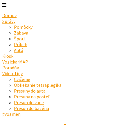
Domov
Správy
Pomôcky
Zábava
Šport
Príbeh
Autá
Kiosk
VozickarMAP
Poradňa
Video-tipy
Cvičenie
Obliekanie tetraplegika
Presuny do auta
Presuny na posteľ
Presun do vane
Presun do bazéna
#vozmen