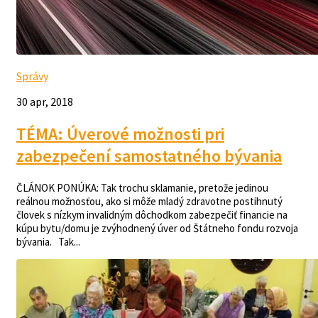
Správy
30 apr, 2018
TÉMA: Úverové možnosti pri
zabezpečení samostatného bývania
ČLÁNOK PONÚKA: Tak trochu sklamanie, pretože jedinou
reálnou možnosťou, ako si môže mladý zdravotne postihnutý
človek s nízkym invalidným dôchodkom zabezpečiť financie na
kúpu bytu/domu je zvýhodnený úver od Štátneho fondu rozvoja
bývania. Tak...