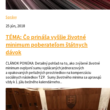
Správy
25 jún, 2018
TÉMA: Čo prináša vyššie životné
minimum poberateľom štátnych
dávok
ČLÁNOK PONÚKA: Detailný pohľad na to, ako zvýšené životné
minimum ovplyvní sumu vyplácaných jednorazových
a opakovaných peňažných prostriedkov na kompenzáciu
sociálnych následkov ŤZP. Sumy životného minima sa upravujú
vždy k 1. júlu bežného kalendárneho...