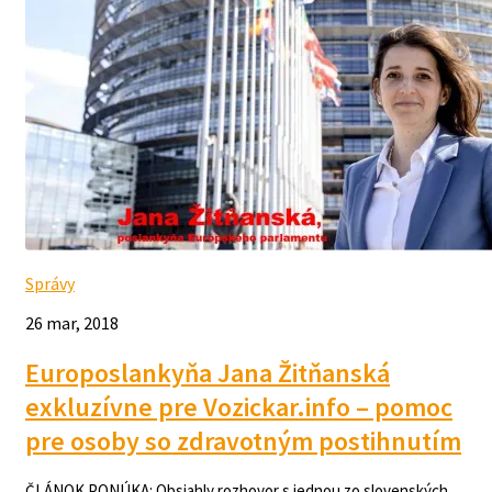
Správy
26 mar, 2018
Europoslankyňa Jana Žitňanská
exkluzívne pre Vozickar.info – pomoc
pre osoby so zdravotným postihnutím
ČLÁNOK PONÚKA: Obsiahly rozhovor s jednou zo slovenských