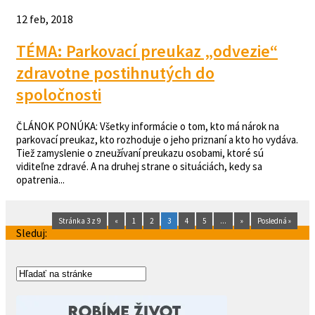
12 feb, 2018
TÉMA: Parkovací preukaz „odvezie“
zdravotne postihnutých do
spoločnosti
ČLÁNOK PONÚKA: Všetky informácie o tom, kto má nárok na
parkovací preukaz, kto rozhoduje o jeho priznaní a kto ho vydáva.
Tiež zamyslenie o zneužívaní preukazu osobami, ktoré sú
viditeľne zdravé. A na druhej strane o situáciách, kedy sa
opatrenia...
Stránka 3 z 9
«
1
2
3
4
5
...
»
Posledná »
Sleduj: