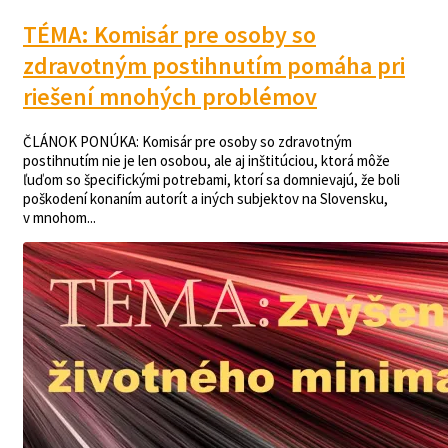
TÉMA: Komisár pre osoby so
zdravotným postihnutím pomáha pri
riešení mnohých problémov
ČLÁNOK PONÚKA: Komisár pre osoby so zdravotným
postihnutím nie je len osobou, ale aj inštitúciou, ktorá môže
ľuďom so špecifickými potrebami, ktorí sa domnievajú, že boli
poškodení konaním autorít a iných subjektov na Slovensku,
v mnohom...