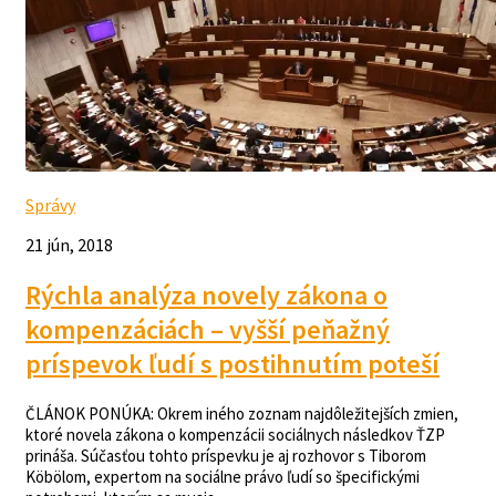
Správy
21 jún, 2018
Rýchla analýza novely zákona o
kompenzáciách – vyšší peňažný
príspevok ľudí s postihnutím poteší
ČLÁNOK PONÚKA: Okrem iného zoznam najdôležitejších zmien,
ktoré novela zákona o kompenzácii sociálnych následkov ŤZP
prináša. Súčasťou tohto príspevku je aj rozhovor s Tiborom
Köbölom, expertom na sociálne právo ľudí so špecifickými