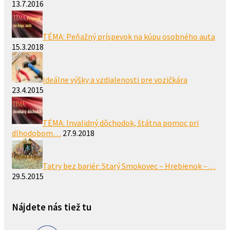
13.7.2016
TÉMA: Peňažný príspevok na kúpu osobného auta
15.3.2018
Ideálne výšky a vzdialenosti pre vozičkára
23.4.2015
TÉMA: Invalidný dôchodok, štátna pomoc pri
dlhodobom…
27.9.2018
Tatry bez bariér: Starý Smokovec – Hrebienok –…
29.5.2015
Nájdete nás tiež tu