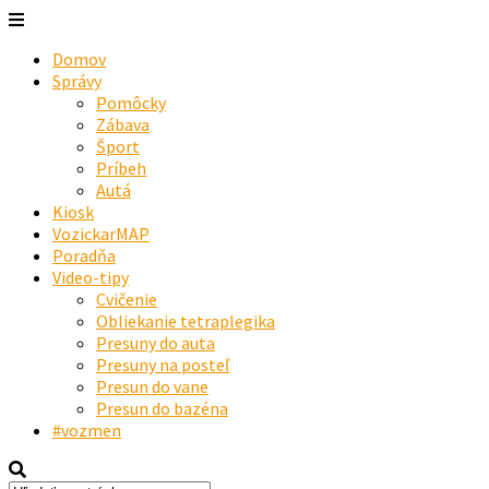
Domov
Správy
Pomôcky
Zábava
Šport
Príbeh
Autá
Kiosk
VozickarMAP
Poradňa
Video-tipy
Cvičenie
Obliekanie tetraplegika
Presuny do auta
Presuny na posteľ
Presun do vane
Presun do bazéna
#vozmen