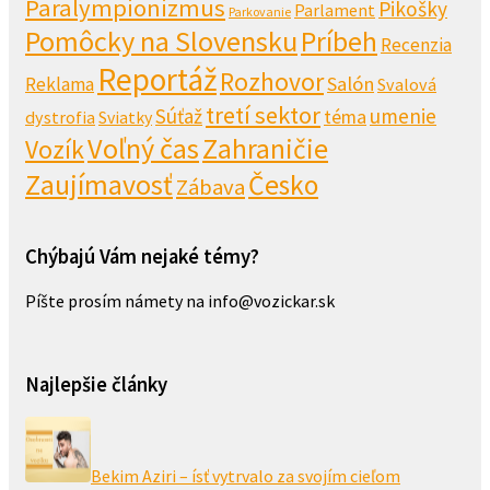
Paralympionizmus
Pikošky
Parlament
Parkovanie
Pomôcky na Slovensku
Príbeh
Recenzia
Reportáž
Rozhovor
Salón
Reklama
Svalová
tretí sektor
Súťaž
umenie
téma
dystrofia
Sviatky
Voľný čas
Zahraničie
Vozík
Zaujímavosť
Česko
Zábava
Chýbajú Vám nejaké témy?
Píšte prosím námety na info@vozickar.sk
Najlepšie články
Bekim Aziri – ísť vytrvalo za svojím cieľom