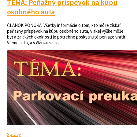
TÉMA: Peňažný príspevok na kúpu
osobného auta
ČLÁNOK PONÚKA: Všetky informácie o tom, kto môže získať
peňažný príspevok na kúpu osobného auta, v akej výške môže
byť a za akých okolností je potrebné poskytnuté peniaze vrátiť.
Vieme aj to, a v článku sa to...
Správy