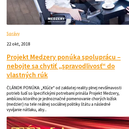
Správy
22 okt, 2018
Projekt Medzery ponúka spoluprácu –
nebojte sa chytiť „spravodlivosť“ do
vlastných rúk
ČLÁNOK PONÚKA: „Kľúče“ od zakliatej reality plnej nevšímavosti
potrieb ľudí so špecifickými potrebami prináša Projekt Medzery,
ambíciou ktorého je jednoznačné pomenovanie chorých ložísk
(medzier) na tele reálnej sociálnej politiky štátu a následné
vyvíjanie nátlaku, aby...