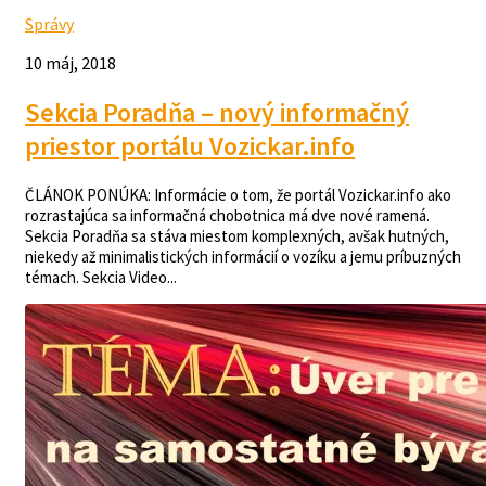
Správy
10 máj, 2018
Sekcia Poradňa – nový informačný
priestor portálu Vozickar.info
ČLÁNOK PONÚKA: Informácie o tom, že portál Vozickar.info ako
rozrastajúca sa informačná chobotnica má dve nové ramená.
Sekcia Poradňa sa stáva miestom komplexných, avšak hutných,
niekedy až minimalistických informácií o vozíku a jemu príbuzných
témach. Sekcia Video...