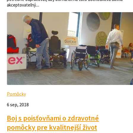
akceptovateľný....
Pomôcky
6 sep, 2018
Boj s poisťovňami o zdravotné
pomôcky pre kvalitnejší život